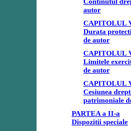
Continutul dre
autor
CAPITOLUL 
Durata protecti
de autor
CAPITOLUL 
Limitele exerci
de autor
CAPITOLUL V
Cesiunea drept
patrimoniale d
PARTEA a II-a
Dispozitii speciale