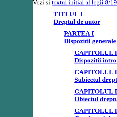
Vezi si
textul initial al legii 8/1
TITLUL I
Dreptul de autor
PARTEA I
Dispozitii generale
CAPITOLUL 
Dispozitii intr
CAPITOLUL I
Subiectul drept
CAPITOLUL I
Obiectul dreptu
CAPITOLUL 