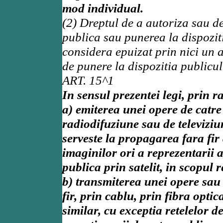
mod individual.
(2) Dreptul de a autoriza sau d
publica sau punerea la dispozit
considera epuizat prin nici un 
de punere la dispozitia publicul
ART. 15^1
In sensul prezentei legi, prin r
a) emiterea unei opere de catr
radiodifuziune sau de televiziun
serveste la propagarea fara fir
imaginilor ori a reprezentarii 
publica prin satelit, in scopul 
b) transmiterea unei opere sau 
fir, prin cablu, prin fibra opti
similar, cu exceptia retelelor d