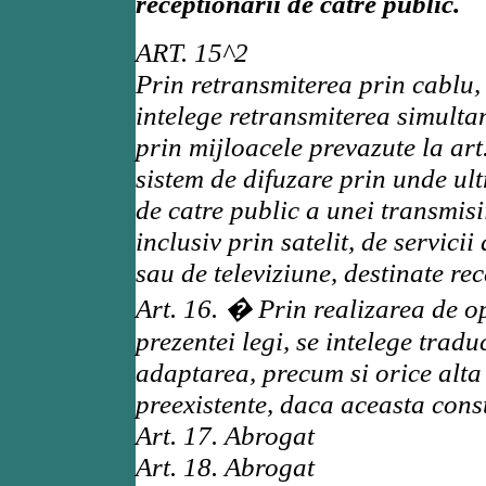
receptionarii de catre public.
ART. 15^2
Prin retransmiterea prin cablu, 
intelege retransmiterea simultan
prin mijloacele prevazute la art.
sistem de difuzare prin unde ul
de catre public a unei transmisii 
inclusiv prin satelit, de servic
sau de televiziune, destinate rec
Art. 16. � Prin realizarea de op
prezentei legi, se intelege tradu
adaptarea, precum si orice alta
preexistente, daca aceasta const
Art. 17. Abrogat
Art. 18. Abrogat