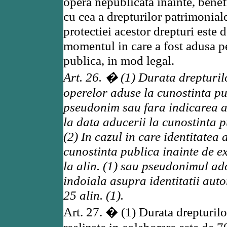
opera nepublicata inainte, benef
cu cea a drepturilor patrimonial
protectiei acestor drepturi este
momentul in care a fost adusa p
publica, in mod legal.
Art. 26. � (1) Durata drepturi
operelor aduse la cunostinta pu
pseudonim sau fara indicarea au
la data aducerii la cunostinta p
(2) In cazul in care identitatea 
cunostinta publica inainte de e
la alin. (1) sau pseudonimul ad
indoiala asupra identitatii autor
25 alin. (1).
Art. 27. � (1) Durata drepturil