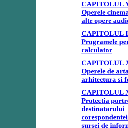
CAPITOLUL V
Operele cinema
alte opere audi
CAPITOLUL 
Programele pe
calculator
CAPITOLUL 
Operele de arta
arhitectura si 
CAPITOLUL 
Protectia portr
destinatarului
corespondentei 
sursei de info