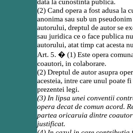
data la cunostinta publica.
(2) Cand opera a fost adusa la 
anonima sau sub un pseudonim c
autorului, dreptul de autor se ex
sau juridica ce o face publica 
autorului, atat timp cat acesta n
Art. 5. � (1) Este opera comuna
coautori, in colaborare.
(2) Dreptul de autor asupra ope
acesteia, intre care unul poate fi
prezentei legi.
(3) In lipsa unei conventii contr
opera decat de comun acord. R
partea oricaruia dintre coautori
justificat.
(4) In cazul in care contributia 