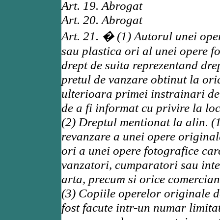
Art. 19. Abrogat
Art. 20. Abrogat
Art. 21. � (1) Autorul unei ope
sau plastica ori al unei opere f
drept de suita reprezentand dre
pretul de vanzare obtinut la ori
ulterioara primei instrainari de
de a fi informat cu privire la lo
(2) Dreptul mentionat la alin. (
revanzare a unei opere original
ori a unei opere fotografice care
vanzatori, cumparatori sau inte
arta, precum si orice comercian
(3) Copiile operelor originale d
fost facute intr-un numar limitat