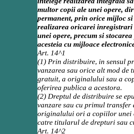
intelege realizarea integrala s
multor copii ale unei opere, dir
permanent, prin orice mijloc si
realizarea oricarei inregistrar
unei opere, precum si stocare
acesteia cu mijloace electronice
Art. 14^1
(1) Prin distribuire, in sensul pr
vanzarea sau orice alt mod de tr
gratuit, a originalului sau a co
oferirea publica a acestora.
(2) Dreptul de distribuire se e
vanzare sau cu primul transfer 
originalului ori a copiilor unei
catre titularul de drepturi sau
Art. 14^2