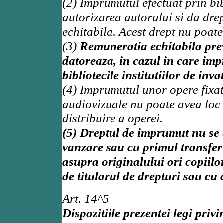
(2) Imprumutul efectuat prin bib
autorizarea autorului si da dre
echitabila. Acest drept nu poate
(3)
Remuneratia echitabila prev
datoreaza, in cazul in care imp
bibliotecile institutiilor de inv
(4) Imprumutul unor opere fixat
audiovizuale nu poate avea loc 
distribuire a operei.
(5) Dreptul de imprumut nu se
vanzare sau cu primul transfer 
asupra originalului ori copiilo
de titularul de drepturi sau c
Art. 14^5
Dispozitiile prezentei legi pri