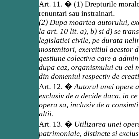
Art. 11. � (1) Drepturile morale
renuntari sau instrainari.
(2) Dupa moartea autorului, exe
la art. 10 lit. a), b) si d) se tra
legislatiei civile, pe durata nel
mostenitori, exercitiul acestor 
gestiune colectiva care a admini
dupa caz, organismului cu cel
din domeniul respectiv de creati
Art. 12. �
Autorul unei opere a
exclusiv de a decide daca, in ce 
opera sa, inclusiv de a consimti
altii.
Art. 13. �
Utilizarea unei oper
patrimoniale, distincte si exclus