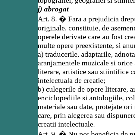
topografiei, geografiei si stiinte
j) abrogat
Art. 8. � Fara a prejudicia drept
originale, constituie, de asemene
operele derivate care au fost cr
multe opere preexistente, si an
a) traducerile, adaptarile, adnot
aranjamentele muzicale si orice 
literare, artistice sau stiintific
intelectuala de creatie;
b) culegerile de opere literare, ar
enciclopediile si antologiile, co
materiale sau date, protejate ori
care, prin alegerea sau dispunere
creatii intelectuale.
Art. 9. � Nu pot beneficia de pr