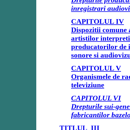
inregistrari audiov
CAPITOLUL IV
Dispozitii comune a
artistilor interpret
producatorilor de i
sonore si audioviz
CAPITOLUL V
Organismele de rad
televiziune
CAPITOLUL VI
Drepturile sui-gene
fabricantilor bazel
TITLUL III