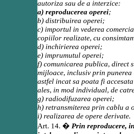
autoriza sau de a interzice:
a) reproducerea operei
;
b) distribuirea operei;
c) importul in vederea comercial
copiilor realizate, cu consimta
d) inchirierea operei;
e) imprumutul operei;
f) comunicarea publica, direct s
mijloace, inclusiv prin punerea 
astfel incat sa poata fi accesata
ales, in mod individual, de catr
g) radiodifuzarea operei;
h) retransmiterea prin cablu a 
i) realizarea de opere derivate.
Art. 14. �
Prin reproducere, in