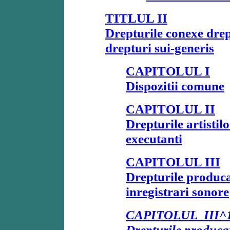
TITLUL II
Drepturile conexe drep
drepturi sui-generis
CAPITOLUL I
Dispozitii comune
CAPITOLUL II
Drepturile artistilo
executanti
CAPITOLUL III
Drepturile produca
inregistrari sonore
CAPITOLUL III^
Drepturile producat