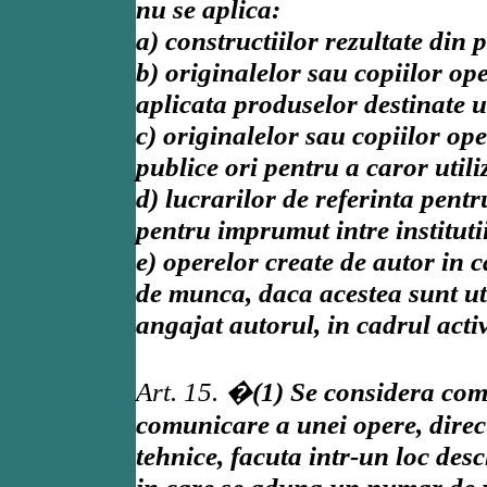
nu se aplica:
a) constructiilor rezultate din 
b) originalelor sau copiilor ope
aplicata produselor destinate un
c) originalelor sau copiilor op
publice ori pentru a caror utili
d) lucrarilor de referinta pent
pentru imprumut intre instituti
e) operelor create de autor in 
de munca, daca acestea sunt uti
angajat autorul, in cadrul activ
Art. 15. �
(1) Se considera com
comunicare a unei opere, direc
tehnice, facuta intr-un loc desc