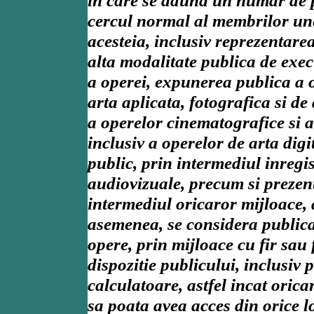
in care se aduna un numar de 
cercul normal al membrilor unei
acesteia, inclusiv reprezentarea
alta modalitate publica de exec
a operei, expunerea publica a o
arta aplicata, fotografica si de
a operelor cinematografice si a
inclusiv a operelor de arta digi
public, prin intermediul inregi
audiovizuale, precum si prezent
intermediul oricaror mijloace, 
asemenea, se considera public
opere, prin mijloace cu fir sau 
dispozitie publicului, inclusiv p
calculatoare, astfel incat oric
sa poata avea acces din orice l