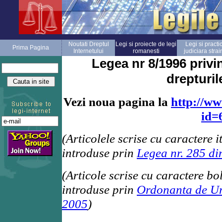
Noutati Dreptul
Legi si proiecte de legi
Legi si practi
Prima Pagina
Internetului
romanesti
judiciara strai
Legea nr 8/1996 privi
drepturi
Vezi noua pagina la
http://ww
id=
(Articolele scrise cu caractere i
introduse prin
Legea nr. 285 di
(Articole scrise cu caractere bo
introduse prin
Ordonanta de Ur
2005
)