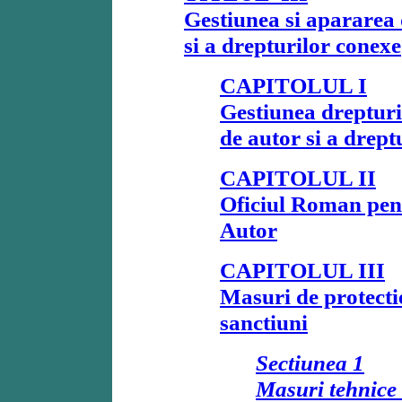
Gestiunea si apararea 
si a drepturilor conexe
CAPITOLUL I
Gestiunea drepturi
de autor si a drept
CAPITOLUL II
Oficiul Roman pen
Autor
CAPITOLUL III
Masuri de protectie
sanctiuni
Sectiunea 1
Masuri tehnice 