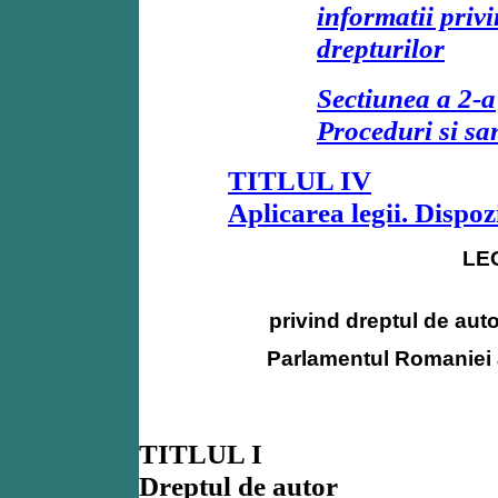
informatii priv
drepturilor
Sectiunea a 2-a
Proceduri si sa
TITLUL IV
Aplicarea legii. Dispozit
LE
privind dreptul de auto
Parlamentul Romaniei 
TITLUL I
Dreptul de autor