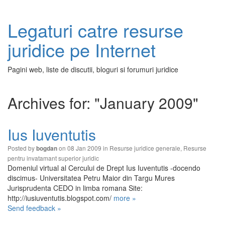
Legaturi catre resurse
juridice pe Internet
Pagini web, liste de discutii, bloguri si forumuri juridice
Archives for: "January 2009"
Ius Iuventutis
Posted by
on 08 Jan 2009 in
Resurse juridice generale
,
Resurse
bogdan
pentru invatamant superior juridic
Domeniul virtual al Cercului de Drept Ius Iuventutis -docendo
discimus- Universitatea Petru Maior din Targu Mures
Jurisprudenta CEDO in limba romana Site:
http://iusiuventutis.blogspot.com/
more »
Send feedback »