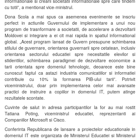
informationale si crearii societatii informationale spre care tindem
cu totii”, a mentionat vice-ministrul.
Dona Scola a mai spus ca asemenea evenimente se inscriu
perfect in actiunile Guvernului de implementare a unui nou
program de trasnformare a societatii, de accelerare a dezvoltarii
Moldovei si integrare a ei cit mai rapida in spatiul informational
global. „Acest program lansat de Guvern presupune schimbarea
stilului de guvernare, orientarea guvernarii spre cetatean, inclusiv
orientarea sectorului educatiei spre necesitatile elevilor si
stidentilor, schimbarea paradigmei de dezvoltare economice a
tarii orientata spre domeniul tehnologic, deoarece este bine
cunoscut faptul ca astazi industria comunicatiilor si informatiei
contribuie cu 10% la formarea PIB-ului tarii”. Potrivit
viceministrului, doar prin implementarea celor mai avansate
practici de instruire a copiilor in domeniul IT, putem atinge
rezultatele scontate.
Cuvinte de salut in adresa participantilor la for au mai rostit
Tatiana Poting, viceministrul educatiei, reprezentanti ai
Companiilor Microsoft si Cisco.
Conferinta Republicana de lansare a proiectelor educationale in
domeniul IT este organizata de Ministerul Educatiei si Ministerul