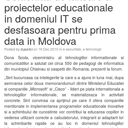
proiectelor educationale
in domeniul IT se
desfasoara pentru prima
data in Moldova
Posted by
on 16 Dec 2010 in
e-securitate
,
e-tehnologii
d.purici
Dona Scola, viceministru al tehnologiilor informationale si
comunicatiilor a salutat cei circa 550 de pedagogi de informatica
din municipiul Chisinau si oaspetii din Romania, prezenti la forum.
„Sint bucuroasa ca intelegerile la care s-a ajuns in luna mai, dupa
semnarea celor doua memorandumuri dintre Ministerul Educatiei
si companiile „Microsoft” si „Cisco” - lideri pe piata internationala a
tehnologiilor informationale, se materializeaza in activitati
concrete. Sint convinsa ca sprijinul pe care il ofera companiile
mentionate in implementarea programelor educationale inovative
si a schimbului de cunostinte vor contribui la educarea copiilor in
vederea utilizarii corecte a calculatorului, integrarii si adaptarii lor
la schimbarile rapide ce au loc in domeniul tehnologiilor