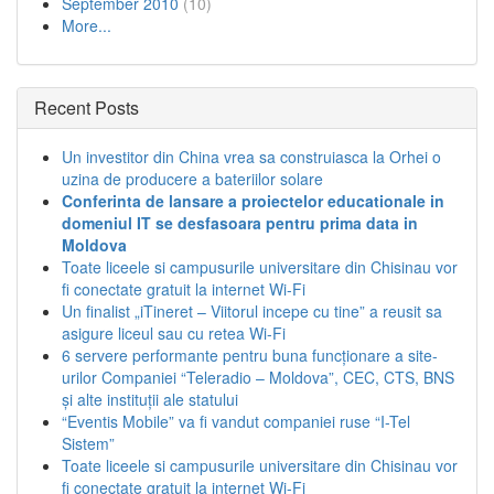
September 2010
(10)
More...
Recent Posts
Un investitor din China vrea sa construiasca la Orhei o
uzina de producere a bateriilor solare
Conferinta de lansare a proiectelor educationale in
domeniul IT se desfasoara pentru prima data in
Moldova
Toate liceele si campusurile universitare din Chisinau vor
fi conectate gratuit la internet Wi-Fi
Un finalist „iTineret – Viitorul incepe cu tine” a reusit sa
asigure liceul sau cu retea Wi-Fi
6 servere performante pentru buna funcționare a site-
urilor Companiei “Teleradio – Moldova”, CEC, CTS, BNS
și alte instituții ale statului
“Eventis Mobile” va fi vandut companiei ruse “I-Tel
Sistem”
Toate liceele si campusurile universitare din Chisinau vor
fi conectate gratuit la internet Wi-Fi