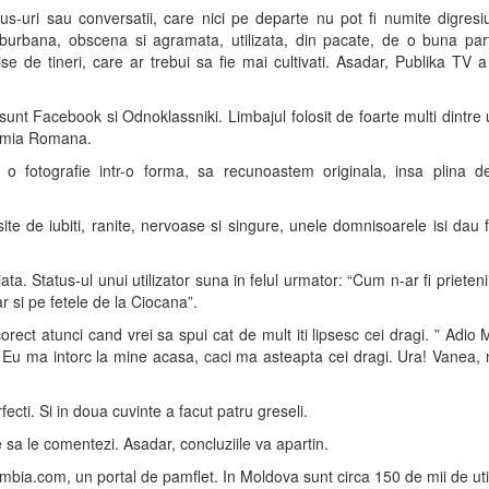
uri sau conversatii, care nici pe departe nu pot fi numite digresiun
urbana, obscena si agramata, utilizata, din pacate, de o buna part
 de tineri, care ar trebui sa fie mai cultivati. Asadar, Publika TV a
unt Facebook si Odnoklassniki. Limbajul folosit de foarte multi dintre ut
demia Romana.
o fotografie intr-o forma, sa recunoastem originala, insa plina de
asite de iubiti, ranite, nervoase si singure, unele domnisoarele isi dau f
ta. Status-ul unui utilizator suna in felul urmator: “Cum n-ar fi prieteni
ar si pe fetele de la Ciocana”.
rect atunci cand vrei sa spui cat de mult iti lipsesc cei dragi. ” Adio
 Eu ma intorc la mine acasa, caci ma asteapta cei dragi. Ura! Vanea,
ecti. Si in doua cuvinte a facut patru greseli.
 sa le comentezi. Asadar, concluziile va apartin.
ambia.com, un portal de pamflet. In Moldova sunt circa 150 de mii de util