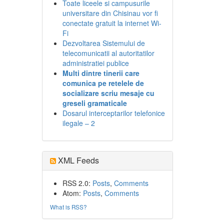
Toate liceele si campusurile
universitare din Chisinau vor fi
conectate gratuit la internet Wi-
Fi
Dezvoltarea Sistemului de
telecomunicatii al autoritatilor
administratiei publice
Multi dintre tinerii care
comunica pe retelele de
socializare scriu mesaje cu
greseli gramaticale
Dosarul interceptarilor telefonice
ilegale – 2
XML Feeds
RSS 2.0:
Posts
,
Comments
Atom:
Posts
,
Comments
What is RSS?