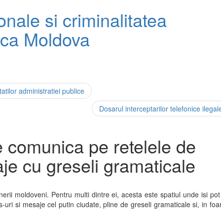
onale si criminalitatea
lica Moldova
atilor administratiei publice
Dosarul interceptarilor telefonice ilegal
are comunica pe retelele de
aje cu greseli gramaticale
inerii moldoveni. Pentru multi dintre ei, acesta este spatiul unde isi po
us-uri si mesaje cel putin ciudate, pline de greseli gramaticale si, in foa