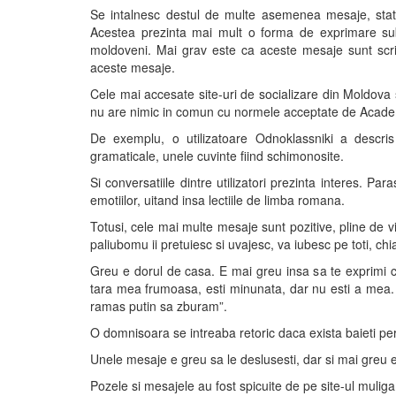
Se intalnesc destul de multe asemenea mesaje, status-
Acestea prezinta mai mult o forma de exprimare sub
moldoveni. Mai grav este ca aceste mesaje sunt scrise
aceste mesaje.
Cele mai accesate site-uri de socializare din Moldova s
nu are nimic in comun cu normele acceptate de Aca
De exemplu, o utilizatoare Odnoklassniki a descris 
gramaticale, unele cuvinte fiind schimonosite.
Si conversatiile dintre utilizatori prezinta interes. Par
emotiilor, uitand insa lectiile de limba romana.
Totusi, cele mai multe mesaje sunt pozitive, pline de via
paliubomu ii pretuiesc si uvajesc, va iubesc pe toti, chi
Greu e dorul de casa. E mai greu insa sa te exprimi co
tara mea frumoasa, esti minunata, dar nu esti a mea.
ramas putin sa zburam”.
O domnisoara se intreaba retoric daca exista baieti perf
Unele mesaje e greu sa le deslusesti, dar si mai greu e
Pozele si mesajele au fost spicuite de pe site-ul mulig