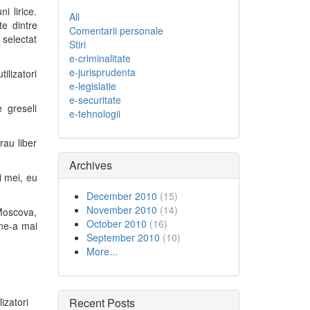
i lirice.
All
e dintre
Comentarii personale
 selectat
Stiri
e-criminalitate
e-jurisprudenta
ilizatori
e-legislatie
e-securitate
 greseli
e-tehnologii
rau liber
Archives
i mei, eu
December 2010
(15)
November 2010
(14)
 Moscova,
October 2010
(16)
 ne-a mai
September 2010
(10)
More...
izatori
Recent Posts