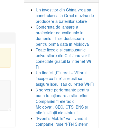
Un investitor din China vrea sa
construiasca la Orhei o uzina de
producere a bateriilor solare
Conferinta de lansare a
proiectelor educationale in
domeniul IT se desfasoara
pentru prima data in Moldova
Toate liceele si campusurile
universitare din Chisinau vor fi
conectate gratuit la internet Wi-
Fi
Un finalist „iTineret – Viitorul
incepe cu tine” a reusit sa
asigure liceul sau cu retea Wi-Fi
6 servere performante pentru
buna funcționare a site-urilor
Companiei “Teleradio –
Moldova”, CEC, CTS, BNS și
alte instituții ale statului
“Eventis Mobile” va fi vandut
companiei ruse “I-Tel Sistem”