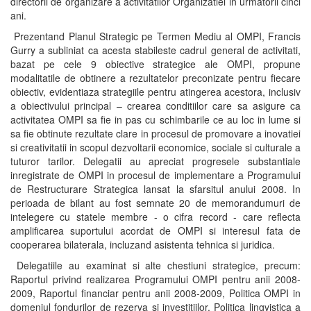
directorii de organizare a activitatilor Organizatiei in urmatorii cinci
ani.
Prezentand Planul Strategic pe Termen Mediu al OMPI, Francis
Gurry a subliniat ca acesta stabileste cadrul general de activitati,
bazat pe cele 9 obiective strategice ale OMPI, propune
modalitatile de obtinere a rezultatelor preconizate pentru fiecare
obiectiv, evidentiaza strategiile pentru atingerea acestora, inclusiv
a obiectivului principal – crearea conditiilor care sa asigure ca
activitatea OMPI sa fie in pas cu schimbarile ce au loc in lume si
sa fie obtinute rezultate clare in procesul de promovare a inovatiei
si creativitatii in scopul dezvoltarii economice, sociale si culturale a
tuturor tarilor. Delegatii au apreciat progresele substantiale
inregistrate de OMPI in procesul de implementare a Programului
de Restructurare Strategica lansat la sfarsitul anului 2008. In
perioada de bilant au fost semnate 20 de memorandumuri de
intelegere cu statele membre - o cifra record - care reflecta
amplificarea suportului acordat de OMPI si interesul fata de
cooperarea bilaterala, incluzand asistenta tehnica si juridica.
Delegatiile au examinat si alte chestiuni strategice, precum:
Raportul privind realizarea Programului OMPI pentru anii 2008-
2009, Raportul financiar pentru anii 2008-2009, Politica OMPI in
domeniul fondurilor de rezerva si investitiilor, Politica lingvistica a