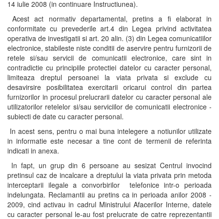
14 iulie 2008 (in continuare Instructiunea).
Acest act normativ departamental, pretins a fi elaborat in
conformitate cu prevederile art.4 din Legea privind activitatea
operativa de investigatii si art. 20 alin. (3) din Legea comunicatiilor
electronice, stabileste niste conditii de aservire pentru furnizorii de
retele si/sau servicii de comunicatii electronice, care sint in
contradictie cu principiile protectiei datelor cu caracter personal,
limiteaza dreptul persoanei la viata privata si exclude cu
desavirsire posibilitatea exercitarii oricarui control din partea
furnizorilor in procesul prelucrarii datelor cu caracter personal ale
utilizatorilor retelelor si/sau serviciilor de comunicatii electronice -
subiecti de date cu caracter personal.
In acest sens, pentru o mai buna intelegere a notiunilor utilizate
in informatie este necesar a tine cont de termenii de referinta
indicati in anexa.
In fapt, un grup din 6 persoane au sesizat Centrul invocind
pretinsul caz de incalcare a dreptului la viata privata prin metoda
interceptarii ilegale a convorbirilor telefonice intr-o perioada
indelungata. Reclamantii au pretins ca in perioada anilor 2008 -
2009, cind activau in cadrul Ministrului Afacerilor Interne, datele
cu caracter personal le-au fost prelucrate de catre reprezentantii