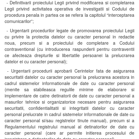
- Definitivarii proiectului Legii privind modificarea si completarea
Legii privind activitatea operativa de investigatii si Codului de
procedura penala in partea ce se refera la capitolul “interceptarea
comunicarilor”;
- Urgentarii procedurilor legate de promovarea proiectului Legii
cu privire la protectia datelor cu caracter personal in redactie
noua, precum si a proiectului de completare a Codului
contraventional (cu introducerea raspunderii pentru contraventii
ce afecteaza drepturile si libertatile persoanei la prelucrarea
datelor ei cu caracter personal);
- Urgentarii procedurii aprobarii Cerintelor fata de asigurarea
securitatii datelor cu caracter personal la prelucrarea acestora in
cadrul sistemelor informationale de date cu caracter personal
(menite sa stabileasca regulile minime de elaborare si
implementare de catre detinatorii de date cu caracter personal a
masurilor tehnice si organizatorice necesare pentru asigurarea
securitatii, confidentialitatii si integritatii datelor cu caracter
personal prelucrate in cadrul sistemelor informationale de date cu
caracter personal si/sau registrelor tinute manual), precum si a
Regulamentului registrului manual al detinatorilor de date cu
caracter personal (care ar permite initierea procesului de