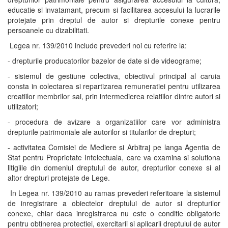
educatie si invatamant, precum si facilitarea accesului la lucrarile
protejate prin dreptul de autor si drepturile conexe pentru
persoanele cu dizabilitati.
Legea nr. 139/2010 include prevederi noi cu referire la:
- drepturile producatorilor bazelor de date si de videograme;
- sistemul de gestiune colectiva, obiectivul principal al caruia
consta in colectarea si repartizarea remuneratiei pentru utilizarea
creatiilor membrilor sai, prin intermedierea relatiilor dintre autori si
utilizatori;
- procedura de avizare a organizatiilor care vor administra
drepturile patrimoniale ale autorilor si titularilor de drepturi;
- activitatea Comisiei de Mediere si Arbitraj pe langa Agentia de
Stat pentru Proprietate Intelectuala, care va examina si solutiona
litigiile din domeniul dreptului de autor, drepturilor conexe si al
altor drepturi protejate de Lege.
In Legea nr. 139/2010 au ramas prevederi referitoare la sistemul
de inregistrare a obiectelor dreptului de autor si drepturilor
conexe, chiar daca inregistrarea nu este o conditie obligatorie
pentru obtinerea protectiei, exercitarii si aplicarii dreptului de autor