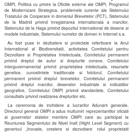
OMPI, Politica cu privire la Oficiile externe ale OMPI, Programul
de Modernizare Strategica, problemele curente ale Sistemului
Tratatului de Cooperare in domeniul Brevetelor (PCT), Sistemului
de la Madrid privind inregistrarea internationala a marcilor,
Sistemului de la Haga privind depozitul international de desene si
modele industriale, Sistemului numelor de domen in Internet s.a.
Au fost puse in dezbatere si proiectele referitoare la Anul
International al Biodiversitatii, activitatea Comitetului pentru
Dezvoltare si Proprietatea Intelectuala, Comitetului permanent
privind dreptul de autor si drepturile conexe, Comitetului
interguvernamental privind proprietatea intelectuala, resursele
genetice, cunostintele traditionale si folclorul, Comitetului
permanent privind dreptul brevetelor, Comitetului permanent
privind dreptul marcilor, desenelor industriale si indicatiilor
geografice, Comitetului OMPI privind standardele, Comitetului
consultativ privind realizarea drepturilor etc.
La ceremonia de inchidere a lucrarilor Adunarii generale,
Directorul general OMPI a adus multumiri reprezentantilor oficiali
ai guvernelor statelor membre OMPI care au participat la
Reuniunea Segmentului de Nivel Inalt (Hight Level Segment) cu
genericul „Inovatie, crestere si dezvoltare: rolul proprietatii