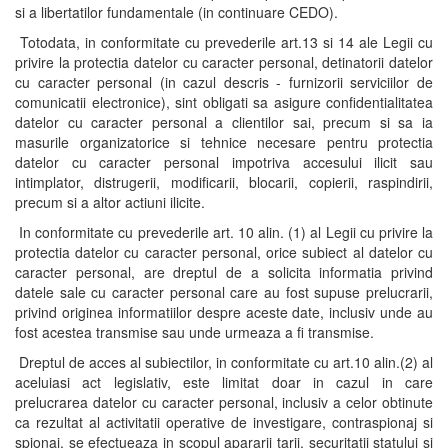
si a libertatilor fundamentale (in continuare CEDO).
Totodata, in conformitate cu prevederile art.13 si 14 ale Legii cu
privire la protectia datelor cu caracter personal, detinatorii datelor
cu caracter personal (in cazul descris - furnizorii serviciilor de
comunicatii electronice), sint obligati sa asigure confidentialitatea
datelor cu caracter personal a clientilor sai, precum si sa ia
masurile organizatorice si tehnice necesare pentru protectia
datelor cu caracter personal impotriva accesului ilicit sau
intimplator, distrugerii, modificarii, blocarii, copierii, raspindirii,
precum si a altor actiuni ilicite.
In conformitate cu prevederile art. 10 alin. (1) al Legii cu privire la
protectia datelor cu caracter personal, orice subiect al datelor cu
caracter personal, are dreptul de a solicita informatia privind
datele sale cu caracter personal care au fost supuse prelucrarii,
privind originea informatiilor despre aceste date, inclusiv unde au
fost acestea transmise sau unde urmeaza a fi transmise.
Dreptul de acces al subiectilor, in conformitate cu art.10 alin.(2) al
aceluiasi act legislativ, este limitat doar in cazul in care
prelucrarea datelor cu caracter personal, inclusiv a celor obtinute
ca rezultat al activitatii operative de investigare, contraspionaj si
spionaj, se efectueaza in scopul apararii tarii, securitatii statului si