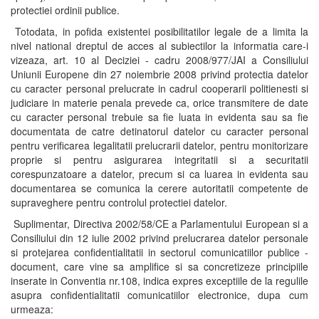
protectiei ordinii publice.
Totodata, in pofida existentei posibilitatilor legale de a limita la
nivel national dreptul de acces al subiectilor la informatia care-i
vizeaza, art. 10 al Deciziei - cadru 2008/977/JAI a Consiliului
Uniunii Europene din 27 noiembrie 2008 privind protectia datelor
cu caracter personal prelucrate in cadrul cooperarii politienesti si
judiciare in materie penala prevede ca, orice transmitere de date
cu caracter personal trebuie sa fie luata in evidenta sau sa fie
documentata de catre detinatorul datelor cu caracter personal
pentru verificarea legalitatii prelucrarii datelor, pentru monitorizare
proprie si pentru asigurarea integritatii si a securitatii
corespunzatoare a datelor, precum si ca luarea in evidenta sau
documentarea se comunica la cerere autoritatii competente de
supraveghere pentru controlul protectiei datelor.
Suplimentar, Directiva 2002/58/CE a Parlamentului European si a
Consiliului din 12 iulie 2002 privind prelucrarea datelor personale
si protejarea confidentialitatii in sectorul comunicatiilor publice -
document, care vine sa amplifice si sa concretizeze principiile
inserate in Conventia nr.108, indica expres exceptiile de la regulile
asupra confidentialitatii comunicatiilor electronice, dupa cum
urmeaza: