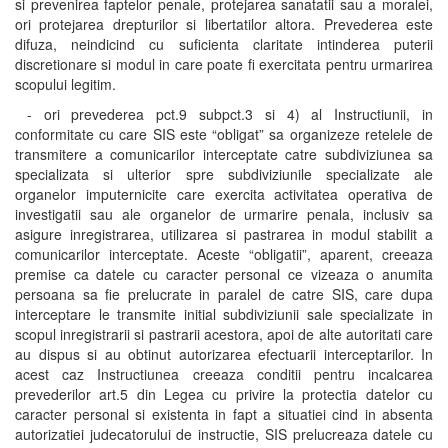
si prevenirea faptelor penale, protejarea sanatatii sau a moralei,
ori protejarea drepturilor si libertatilor altora. Prevederea este
difuza, neindicind cu suficienta claritate intinderea puterii
discretionare si modul in care poate fi exercitata pentru urmarirea
scopului legitim.
- ori prevederea pct.9 subpct.3 si 4) al Instructiunii, in
conformitate cu care SIS este “obligat” sa organizeze retelele de
transmitere a comunicarilor interceptate catre subdiviziunea sa
specializata si ulterior spre subdiviziunile specializate ale
organelor imputernicite care exercita activitatea operativa de
investigatii sau ale organelor de urmarire penala, inclusiv sa
asigure inregistrarea, utilizarea si pastrarea in modul stabilit a
comunicarilor interceptate. Aceste “obligatii”, aparent, creeaza
premise ca datele cu caracter personal ce vizeaza o anumita
persoana sa fie prelucrate in paralel de catre SIS, care dupa
interceptare le transmite initial subdiviziunii sale specializate in
scopul inregistrarii si pastrarii acestora, apoi de alte autoritati care
au dispus si au obtinut autorizarea efectuarii interceptarilor. In
acest caz Instructiunea creeaza conditii pentru incalcarea
prevederilor art.5 din Legea cu privire la protectia datelor cu
caracter personal si existenta in fapt a situatiei cind in absenta
autorizatiei judecatorului de instructie, SIS prelucreaza datele cu