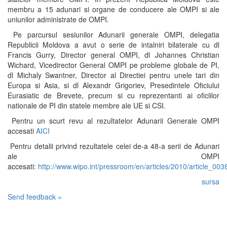
membru a 15 adunari si organe de conducere ale OMPI si ale
uniunilor administrate de OMPI.
Pe parcursul sesiunilor Adunarii generale OMPI, delegatia
Republicii Moldova a avut o serie de intalniri bilaterale cu dl
Francis Gurry, Director general OMPI, dl Johannes Christian
Wichard, Vicedirector General OMPI pe probleme globale de PI,
dl Michaly Swantner, Director al Directiei pentru unele tari din
Europa si Asia, si dl Alexandr Grigoriev, Presedintele Oficiului
Eurasiatic de Brevete, precum si cu reprezentanti ai oficiilor
nationale de PI din statele membre ale UE si CSI.
Pentru un scurt revu al rezultatelor Adunarii Generale OMPI
accesati
AICI
Pentru detalii privind rezultatele celei de-a 48-a serii de Adunari
ale OMPI
accesati:
http://www.wipo.int/pressroom/en/articles/2010/article_003
sursa
Send feedback »