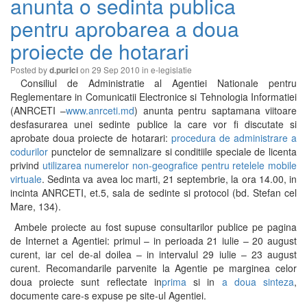
anunta o sedinta publica
pentru aprobarea a doua
proiecte de hotarari
Posted by
on 29 Sep 2010 in
e-legislatie
d.purici
Consiliul de Administratie al Agentiei Nationale pentru
Reglementare in Comunicatii Electronice si Tehnologia Informatiei
(ANRCETI –
www.anrceti.md
) anunta pentru saptamana viitoare
desfasurarea unei sedinte publice la care vor fi discutate si
aprobate doua proiecte de hotarari:
procedura de administrare a
codurilor
punctelor de semnalizare si conditiile speciale de licenta
privind
utilizarea numerelor non-geografice pentru retelele mobile
virtuale
. Sedinta va avea loc marti, 21 septembrie, la ora 14.00, in
incinta ANRCETI, et.5, sala de sedinte si protocol (bd. Stefan cel
Mare, 134).
Ambele proiecte au fost supuse consultarilor publice pe pagina
de Internet a Agentiei: primul – in perioada 21 iulie – 20 august
curent, iar cel de-al doilea – in intervalul 29 iulie – 23 august
curent. Recomandarile parvenite la Agentie pe marginea celor
doua proiecte sunt reflectate in
prima
si in
a doua sinteza
,
documente care-s expuse pe site-ul Agentiei.