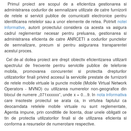
Primul proiect are scopul de a eficientiza gestionarea si
administrarea codurilor de semnalizare utilizate de catre furnizorii
de retele si servicii publice de comunicatii electronice pentru
identificarea retelelor sau a unor elemente de retea. Potrivit
notei
informative
, autorii proiectului considera ca acesta va asigura
cadrul reglementar necesar pentru preluarea, gestionarea si
administrarea eficienta de catre ANRCETI a codurilor punctelor
de semnalizare, precum si pentru asigurarea transparentei
acestui proces.
Cel de-al doilea proiect are drept obiectiv eficientizarea utilizarii
spectrului de frecvente pentru serviciile publice de telefonie
mobila, promovarea concurentei si protectia drepturilor
utilizatorilor finali privind accesul la serviciile prestate de furnizorii
de retele mobile virtuale la puncte mobile (Mobile Virtual Network
Operators - MVNO) cu utilizarea numerelor non-geografice din
blocul de numere „071xxxxxx”, unde x = 0…9. In
nota informativa
care insoteste proiectul se arata ca, in virtutea faptului ca
deocamdata retelele mobile virtuale nu sunt reglementate,
Agentia impune, prin conditiile de licenta, doar unele obligatii ce
tin de protectia utilizatorilor finali si de utilizarea eficienta si
conforma a resurselor de numerotare respective.