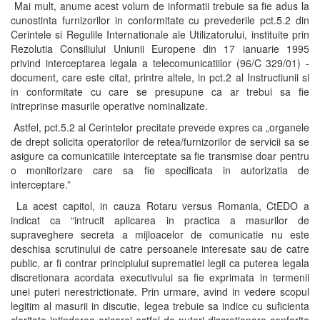
Mai mult, anume acest volum de informatii trebuie sa fie adus la
cunostinta furnizorilor in conformitate cu prevederile pct.5.2 din
Cerintele si Regulile Internationale ale Utilizatorului, instituite prin
Rezolutia Consiliului Uniunii Europene din 17 ianuarie 1995
privind interceptarea legala a telecomunicatiilor (96/C 329/01) -
document, care este citat, printre altele, in pct.2 al Instructiunii si
in conformitate cu care se presupune ca ar trebui sa fie
intreprinse masurile operative nominalizate.
Astfel, pct.5.2 al Cerintelor precitate prevede expres ca „organele
de drept solicita operatorilor de retea/furnizorilor de servicii sa se
asigure ca comunicatiile interceptate sa fie transmise doar pentru
o monitorizare care sa fie specificata in autorizatia de
interceptare.”
La acest capitol, in cauza Rotaru versus Romania, CtEDO a
indicat ca “intrucit aplicarea in practica a masurilor de
supraveghere secreta a mijloacelor de comunicatie nu este
deschisa scrutinului de catre persoanele interesate sau de catre
public, ar fi contrar principiului suprematiei legii ca puterea legala
discretionara acordata executivului sa fie exprimata in termenii
unei puteri nerestrictionate. Prin urmare, avind in vedere scopul
legitim al masurii in discutie, legea trebuie sa indice cu suficienta