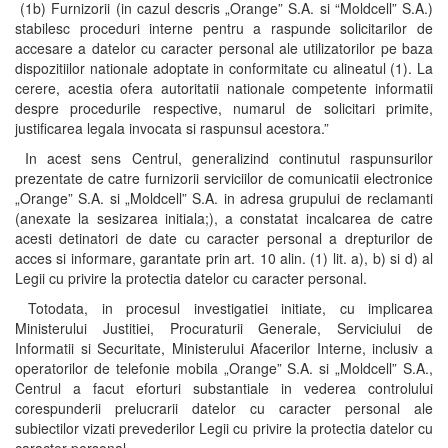
(1b) Furnizorii (in cazul descris „Orange” S.A. si “Moldcell” S.A.)
stabilesc proceduri interne pentru a raspunde solicitarilor de
accesare a datelor cu caracter personal ale utilizatorilor pe baza
dispozitiilor nationale adoptate in conformitate cu alineatul (1). La
cerere, acestia ofera autoritatii nationale competente informatii
despre procedurile respective, numarul de solicitari primite,
justificarea legala invocata si raspunsul acestora.”
In acest sens Centrul, generalizind continutul raspunsurilor
prezentate de catre furnizorii serviciilor de comunicatii electronice
„Orange” S.A. si „Moldcell” S.A. in adresa grupului de reclamanti
(anexate la sesizarea initiala;), a constatat incalcarea de catre
acesti detinatori de date cu caracter personal a drepturilor de
acces si informare, garantate prin art. 10 alin. (1) lit. a), b) si d) al
Legii cu privire la protectia datelor cu caracter personal.
Totodata, in procesul investigatiei initiate, cu implicarea
Ministerului Justitiei, Procuraturii Generale, Serviciului de
Informatii si Securitate, Ministerului Afacerilor Interne, inclusiv a
operatorilor de telefonie mobila „Orange” S.A. si „Moldcell” S.A.,
Centrul a facut eforturi substantiale in vederea controlului
corespunderii prelucrarii datelor cu caracter personal ale
subiectilor vizati prevederilor Legii cu privire la protectia datelor cu