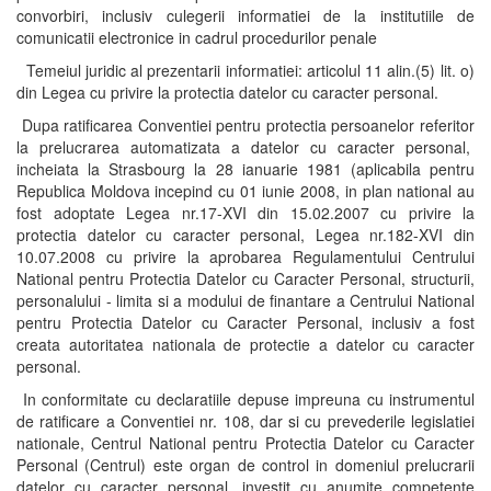
convorbiri, inclusiv culegerii informatiei de la institutiile de
comunicatii electronice in cadrul procedurilor penale
Temeiul juridic al prezentarii informatiei: articolul 11 alin.(5) lit. o)
din Legea cu privire la protectia datelor cu caracter personal.
Dupa ratificarea Conventiei pentru protectia persoanelor referitor
la prelucrarea automatizata a datelor cu caracter personal,
incheiata la Strasbourg la 28 ianuarie 1981 (aplicabila pentru
Republica Moldova incepind cu 01 iunie 2008, in plan national au
fost adoptate Legea nr.17-XVI din 15.02.2007 cu privire la
protectia datelor cu caracter personal, Legea nr.182-XVI din
10.07.2008 cu privire la aprobarea Regulamentului Centrului
National pentru Protectia Datelor cu Caracter Personal, structurii,
personalului - limita si a modului de finantare a Centrului National
pentru Protectia Datelor cu Caracter Personal, inclusiv a fost
creata autoritatea nationala de protectie a datelor cu caracter
personal.
In conformitate cu declaratiile depuse impreuna cu instrumentul
de ratificare a Conventiei nr. 108, dar si cu prevederile legislatiei
nationale, Centrul National pentru Protectia Datelor cu Caracter
Personal (Centrul) este organ de control in domeniul prelucrarii
datelor cu caracter personal, investit cu anumite competente