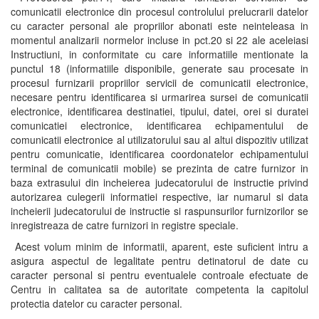
comunicatii electronice din procesul controlului prelucrarii datelor
cu caracter personal ale propriilor abonati este neinteleasa in
momentul analizarii normelor incluse in pct.20 si 22 ale aceleiasi
Instructiuni, in conformitate cu care informatiile mentionate la
punctul 18 (informatiile disponibile, generate sau procesate in
procesul furnizarii propriilor servicii de comunicatii electronice,
necesare pentru identificarea si urmarirea sursei de comunicatii
electronice, identificarea destinatiei, tipului, datei, orei si duratei
comunicatiei electronice, identificarea echipamentului de
comunicatii electronice al utilizatorului sau al altui dispozitiv utilizat
pentru comunicatie, identificarea coordonatelor echipamentului
terminal de comunicatii mobile) se prezinta de catre furnizor in
baza extrasului din incheierea judecatorului de instructie privind
autorizarea culegerii informatiei respective, iar numarul si data
incheierii judecatorului de instructie si raspunsurilor furnizorilor se
inregistreaza de catre furnizori in registre speciale.
Acest volum minim de informatii, aparent, este suficient intru a
asigura aspectul de legalitate pentru detinatorul de date cu
caracter personal si pentru eventualele controale efectuate de
Centru in calitatea sa de autoritate competenta la capitolul
protectia datelor cu caracter personal.