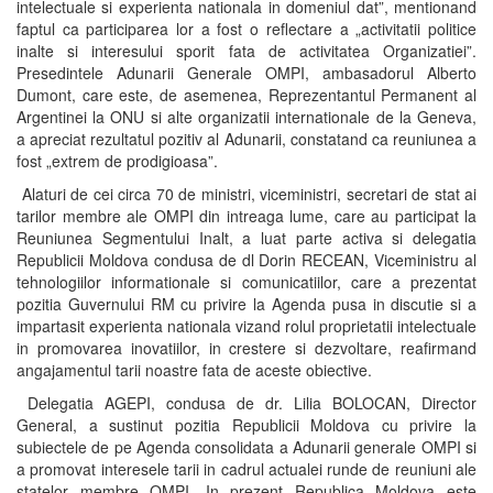
intelectuale si experienta nationala in domeniul dat”, mentionand
faptul ca participarea lor a fost o reflectare a „activitatii politice
inalte si interesului sporit fata de activitatea Organizatiei”.
Presedintele Adunarii Generale OMPI, ambasadorul Alberto
Dumont, care este, de asemenea, Reprezentantul Permanent al
Argentinei la ONU si alte organizatii internationale de la Geneva,
a apreciat rezultatul pozitiv al Adunarii, constatand ca reuniunea a
fost „extrem de prodigioasa”.
Alaturi de cei circa 70 de ministri, viceministri, secretari de stat ai
tarilor membre ale OMPI din intreaga lume, care au participat la
Reuniunea Segmentului Inalt, a luat parte activa si delegatia
Republicii Moldova condusa de dl Dorin RECEAN, Viceministru al
tehnologiilor informationale si comunicatiilor, care a prezentat
pozitia Guvernului RM cu privire la Agenda pusa in discutie si a
impartasit experienta nationala vizand rolul proprietatii intelectuale
in promovarea inovatiilor, in crestere si dezvoltare, reafirmand
angajamentul tarii noastre fata de aceste obiective.
Delegatia AGEPI, condusa de dr. Lilia BOLOCAN, Director
General, a sustinut pozitia Republicii Moldova cu privire la
subiectele de pe Agenda consolidata a Adunarii generale OMPI si
a promovat interesele tarii in cadrul actualei runde de reuniuni ale
statelor membre OMPI. In prezent Republica Moldova este