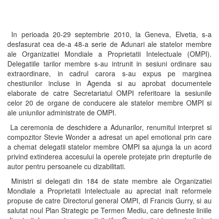
In perioada 20-29 septembrie 2010, la Geneva, Elvetia, s-a
desfasurat cea de-a 48-a serie de Adunari ale statelor membre
ale Organizatiei Mondiale a Proprietatii Intelectuale (OMPI).
Delegatiile tarilor membre s-au intrunit in sesiuni ordinare sau
extraordinare, in cadrul carora s-au expus pe marginea
chestiunilor incluse in Agenda si au aprobat documentele
elaborate de catre Secretariatul OMPI referitoare la sesiunile
celor 20 de organe de conducere ale statelor membre OMPI si
ale uniunilor administrate de OMPI.
La ceremonia de deschidere a Adunarilor, renumitul interpret si
compozitor Stevie Wonder a adresat un apel emotional prin care
a chemat delegatii statelor membre OMPI sa ajunga la un acord
privind extinderea accesului la operele protejate prin drepturile de
autor pentru persoanele cu dizabilitati.
Ministri si delegati din 184 de state membre ale Organizatiei
Mondiale a Proprietatii Intelectuale au apreciat inalt reformele
propuse de catre Directorul general OMPI, dl Francis Gurry, si au
salutat noul Plan Strategic pe Termen Mediu, care defineste liniile