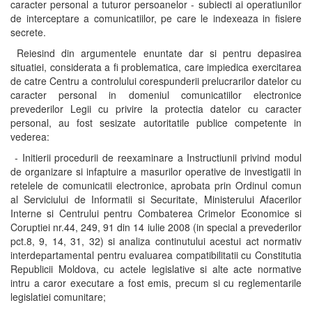
caracter personal a tuturor persoanelor - subiecti ai operatiunilor
de interceptare a comunicatiilor, pe care le indexeaza in fisiere
secrete.
Reiesind din argumentele enuntate dar si pentru depasirea
situatiei, considerata a fi problematica, care impiedica exercitarea
de catre Centru a controlului corespunderii prelucrarilor datelor cu
caracter personal in domeniul comunicatiilor electronice
prevederilor Legii cu privire la protectia datelor cu caracter
personal, au fost sesizate autoritatile publice competente in
vederea:
- Initierii procedurii de reexaminare a Instructiunii privind modul
de organizare si infaptuire a masurilor operative de investigatii in
retelele de comunicatii electronice, aprobata prin Ordinul comun
al Serviciului de Informatii si Securitate, Ministerului Afacerilor
Interne si Centrului pentru Combaterea Crimelor Economice si
Coruptiei nr.44, 249, 91 din 14 iulie 2008 (in special a prevederilor
pct.8, 9, 14, 31, 32) si analiza continutului acestui act normativ
interdepartamental pentru evaluarea compatibilitatii cu Constitutia
Republicii Moldova, cu actele legislative si alte acte normative
intru a caror executare a fost emis, precum si cu reglementarile
legislatiei comunitare;