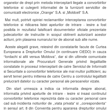
organelor de drept prin metoda interceptarii ilegale a convorbirilor
telefonice si culegerii informatiei de la furnizorii serviciilor de
comunicatii electronice „Orange” S.A. si „Moldcell” S.A.
Mai mult, potrivit opiniei reclamantilor interceptarea convorbirilor
telefonice si ridicarea listei apelurilor de intrare - iesire a fost
posibila in rezultatul falsificarii documentelor oficiale prezentate
judecatorilor de instructie in scopul obtinerii autorizarii acestor
actiuni, prin plasarea numarului lor de abonat sub alte nume.
Aceste alegatii grave, reiesind din constatarile facute de Curtea
Europeana a Drepturilor Omului (in continuare CtEDO) in cauza
“Iordachi si altii versus Moldova”, dar si din ultimele comunicate
informationale ale Procuraturii Generale privind ilegalitatile
constatate in procesul interceptarii de catre Serviciul de Informatii
si Securitate a convorbirilor telefonice ale mai multor politicieni, au
servit temei pentru initierea de catre Centru a controlului legalitatii
prelucrarii datelor cu caracter personal ale persoanelor vizate.
Din start urmeaza a indica ca informatia despre abonat,
informatia privind apelurile de intrare - iesire si insasi continutul
convorbirilor telefonice reprezinta date cu caracter personal care
cad sub incidenta notiunilor de ,,viata privata” si ,,corespondenta”
in sensul art. 8 din Conventia pentru apararea drepturilor omului