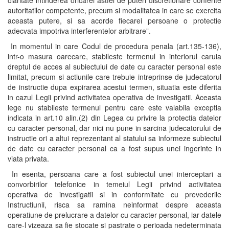
claritate intinderea oricarei astfel de puteri discretionare conferite
autoritatilor competente, precum si modalitatea in care se exercita
aceasta putere, si sa acorde fiecarei persoane o protectie
adecvata impotriva interferentelor arbitrare”.
In momentul in care Codul de procedura penala (art.135-136),
intr-o masura oarecare, stabileste termenul in interiorul caruia
dreptul de acces al subiectului de date cu caracter personal este
limitat, precum si actiunile care trebuie intreprinse de judecatorul
de instructie dupa expirarea acestui termen, situatia este diferita
in cazul Legii privind activitatea operativa de investigatii. Aceasta
lege nu stabileste termenul pentru care este valabila exceptia
indicata in art.10 alin.(2) din Legea cu privire la protectia datelor
cu caracter personal, dar nici nu pune in sarcina judecatorului de
instructie ori a altui reprezentant al statului sa informeze subiectul
de date cu caracter personal ca a fost supus unei ingerinte in
viata privata.
In esenta, persoana care a fost subiectul unei interceptari a
convorbirilor telefonice in temeiul Legii privind activitatea
operativa de investigatii si in conformitate cu prevederile
Instructiunii, risca sa ramina neinformat despre aceasta
operatiune de prelucrare a datelor cu caracter personal, iar datele
care-l vizeaza sa fie stocate si pastrate o perioada nedeterminata