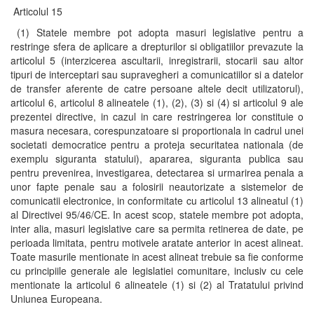
Articolul 15
(1) Statele membre pot adopta masuri legislative pentru a
restringe sfera de aplicare a drepturilor si obligatiilor prevazute la
articolul 5 (interzicerea ascultarii, inregistrarii, stocarii sau altor
tipuri de interceptari sau supravegheri a comunicatiilor si a datelor
de transfer aferente de catre persoane altele decit utilizatorul),
articolul 6, articolul 8 alineatele (1), (2), (3) si (4) si articolul 9 ale
prezentei directive, in cazul in care restringerea lor constituie o
masura necesara, corespunzatoare si proportionala in cadrul unei
societati democratice pentru a proteja securitatea nationala (de
exemplu siguranta statului), apararea, siguranta publica sau
pentru prevenirea, investigarea, detectarea si urmarirea penala a
unor fapte penale sau a folosirii neautorizate a sistemelor de
comunicatii electronice, in conformitate cu articolul 13 alineatul (1)
al Directivei 95/46/CE. In acest scop, statele membre pot adopta,
inter alia, masuri legislative care sa permita retinerea de date, pe
perioada limitata, pentru motivele aratate anterior in acest alineat.
Toate masurile mentionate in acest alineat trebuie sa fie conforme
cu principiile generale ale legislatiei comunitare, inclusiv cu cele
mentionate la articolul 6 alineatele (1) si (2) al Tratatului privind
Uniunea Europeana.