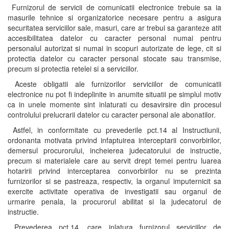
Furnizorul de servicii de comunicatii electronice trebuie sa ia
masurile tehnice si organizatorice necesare pentru a asigura
securitatea serviciilor sale, masuri, care ar trebui sa garanteze atit
accesibilitatea datelor cu caracter personal numai pentru
personalul autorizat si numai in scopuri autorizate de lege, cit si
protectia datelor cu caracter personal stocate sau transmise,
precum si protectia retelei si a serviciilor.
Aceste obligatii ale furnizorilor serviciilor de comunicatii
electronice nu pot fi indeplinite in anumite situatii pe simplul motiv
ca in unele momente sint inlaturati cu desavirsire din procesul
controlului prelucrarii datelor cu caracter personal ale abonatilor.
Astfel, in conformitate cu prevederile pct.14 al Instructiunii,
ordonanta motivata privind infaptuirea interceptarii convorbirilor,
demersul procurorului, incheierea judecatorului de instructie,
precum si materialele care au servit drept temei pentru luarea
hotaririi privind interceptarea convorbirilor nu se prezinta
furnizorilor si se pastreaza, respectiv, la organul imputernicit sa
exercite activitate operativa de investigatii sau organul de
urmarire penala, la procurorul abilitat si la judecatorul de
instructie.
Prevederea pct.14, care inlatura furnizorul serviciilor de