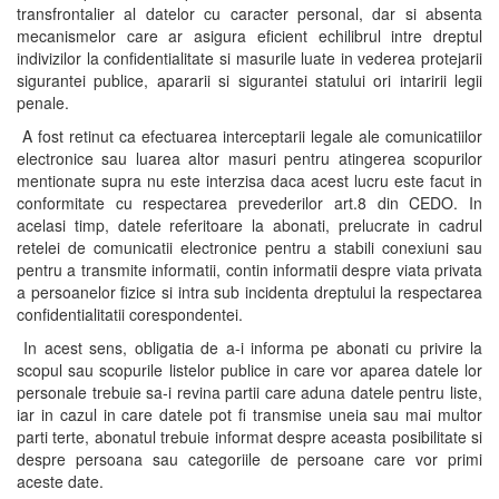
transfrontalier al datelor cu caracter personal, dar si absenta
mecanismelor care ar asigura eficient echilibrul intre dreptul
indivizilor la confidentialitate si masurile luate in vederea protejarii
sigurantei publice, apararii si sigurantei statului ori intaririi legii
penale.
A fost retinut ca efectuarea interceptarii legale ale comunicatiilor
electronice sau luarea altor masuri pentru atingerea scopurilor
mentionate supra nu este interzisa daca acest lucru este facut in
conformitate cu respectarea prevederilor art.8 din CEDO. In
acelasi timp, datele referitoare la abonati, prelucrate in cadrul
retelei de comunicatii electronice pentru a stabili conexiuni sau
pentru a transmite informatii, contin informatii despre viata privata
a persoanelor fizice si intra sub incidenta dreptului la respectarea
confidentialitatii corespondentei.
In acest sens, obligatia de a-i informa pe abonati cu privire la
scopul sau scopurile listelor publice in care vor aparea datele lor
personale trebuie sa-i revina partii care aduna datele pentru liste,
iar in cazul in care datele pot fi transmise uneia sau mai multor
parti terte, abonatul trebuie informat despre aceasta posibilitate si
despre persoana sau categoriile de persoane care vor primi
aceste date.