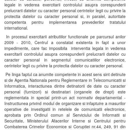
legale in vederea exercitarii controlului asupra corespunderii
prelucrarii datelor cu caracter personal cerintelor legii cu privire la
protectia datelor cu caracter personal si, in paralel, autoritate
competenta pentru implementarea prevederilor tratatului
international.
In procesul exercitarii atributiilor functionale pe parcursul anilor
2009 - 2010, Centrul a constatat existenta in fapt a unor
impedimente, care fac imposibila interventia legala in vederea
exercitarii controlului asupra corespunderii prelucrarii datelor cu
caracter personal in segmentul comunicatiilor electronice,
cerintelor legii cu privire la protectia datelor cu caracter personal.
Pe linga faptul ca anumite competente in acest sens sint detinute
si de Agentia Nationala pentru Reglementare in Telecomunicatii si
Informatica, interactiunea dintre detinatorii de date cu caracter
personal (furnizori) si destinatari (organele de drept) este
reglementata in special printr-un act normativ departamental -
Instructiunea privind modul de organizare si infaptuire a masurilor
operative de investigatii in retelele de comunicatii electronice,
aprobata prin Ordinul comun al Serviciului de Informatii si
Securitate, Ministerului Afacerilor Interne si Centrului pentru
Combaterea Crimelor Economice si Coruptiei nr.44, 249, 91 din