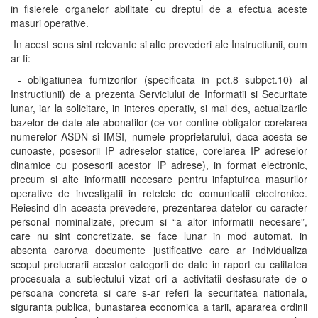
in fisierele organelor abilitate cu dreptul de a efectua aceste
masuri operative.
In acest sens sint relevante si alte prevederi ale Instructiunii, cum
ar fi:
- obligatiunea furnizorilor (specificata in pct.8 subpct.10) al
Instructiunii) de a prezenta Serviciului de Informatii si Securitate
lunar, iar la solicitare, in interes operativ, si mai des, actualizarile
bazelor de date ale abonatilor (ce vor contine obligator corelarea
numerelor ASDN si IMSI, numele proprietarului, daca acesta se
cunoaste, posesorii IP adreselor statice, corelarea IP adreselor
dinamice cu posesorii acestor IP adrese), in format electronic,
precum si alte informatii necesare pentru infaptuirea masurilor
operative de investigatii in retelele de comunicatii electronice.
Reiesind din aceasta prevedere, prezentarea datelor cu caracter
personal nominalizate, precum si “a altor informatii necesare”,
care nu sint concretizate, se face lunar in mod automat, in
absenta carorva documente justificative care ar individualiza
scopul prelucrarii acestor categorii de date in raport cu calitatea
procesuala a subiectului vizat ori a activitatii desfasurate de o
persoana concreta si care s-ar referi la securitatea nationala,
siguranta publica, bunastarea economica a tarii, apararea ordinii