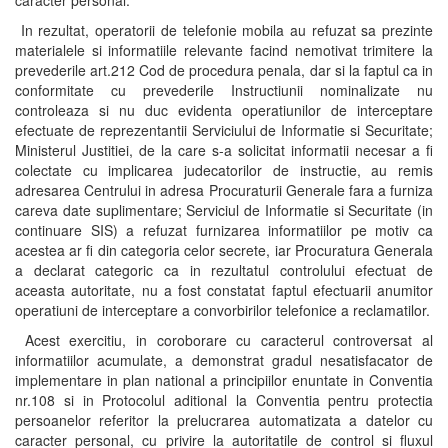
caracter personal.
In rezultat, operatorii de telefonie mobila au refuzat sa prezinte
materialele si informatiile relevante facind nemotivat trimitere la
prevederile art.212 Cod de procedura penala, dar si la faptul ca in
conformitate cu prevederile Instructiunii nominalizate nu
controleaza si nu duc evidenta operatiunilor de interceptare
efectuate de reprezentantii Serviciului de Informatie si Securitate;
Ministerul Justitiei, de la care s-a solicitat informatii necesar a fi
colectate cu implicarea judecatorilor de instructie, au remis
adresarea Centrului in adresa Procuraturii Generale fara a furniza
careva date suplimentare; Serviciul de Informatie si Securitate (in
continuare SIS) a refuzat furnizarea informatiilor pe motiv ca
acestea ar fi din categoria celor secrete, iar Procuratura Generala
a declarat categoric ca in rezultatul controlului efectuat de
aceasta autoritate, nu a fost constatat faptul efectuarii anumitor
operatiuni de interceptare a convorbirilor telefonice a reclamatilor.
Acest exercitiu, in coroborare cu caracterul controversat al
informatiilor acumulate, a demonstrat gradul nesatisfacator de
implementare in plan national a principiilor enuntate in Conventia
nr.108 si in Protocolul aditional la Conventia pentru protectia
persoanelor referitor la prelucrarea automatizata a datelor cu
caracter personal, cu privire la autoritatile de control si fluxul