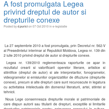
A fost promulgata Legea
privind dreptul de autor si
drepturile conexe
Posted by
on 07 Oct 2010 in
e-legislatie
d.purici
La 27 septembrie 2010 a fost promulgata, prin Decretul nr. 562-V
al Presedintelui interimar al Republicii Moldova, Legea nr. 139 din
2 iulie 2010 privind dreptul de autor si drepturile conexe.
Legea nr. 139/2010 reglementeaza raporturile ce apar in
rezultatul crearii si valorificarii operelor literare, artistice si
stiintifice (dreptul de autor) si ale interpretarilor, fonogramelor,
videogramelor si emisiunilor organizatiilor de difuziune (drepturile
conexe), precum si alte drepturi care sunt recunoscute in legatura
cu activitatea intelectuala din domeniul literaturii, artei, stiintei si
tehnicii.
Noua Lege consemneaza drepturile morale si patrimoniale de
care dispun autorii sau titularii de drepturi, exceptiile si limitarile
drepturilor patrimoniale pentru asigurarea accesului la cultura,