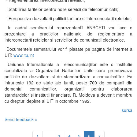
- Reglementarea interconectarii retelelor;
- Stabilirea tarifelor pentru noile servicii de telecomunicatii;
- Perspectiva dezvoltarii politicii tarifare si interconectarii retelelor.
In cadrul seminarului reprezentantii ANRCETI vor face o
prezentare a practicilor nationale de reglementare a
interconectarii retelelor si serviciilor de comunicatii electronice.
Documentele seminarului vor fi plasate pe pagina de Internet a
UIT:
www.itu.int
Uniunea Internationala a Telecomunicațiilor este o institutie
specializata a Organizatiei Natiunilor Unite care promoveaza
politicile de dezvoltare si de standardizare a comunicatiilor. Ea
intruneste 192 de state ale lumii, peste 700 de companii din
domeniul comunicatiilor, organizatii pentru elaborarea
standardelor si institutii financiare. R. Moldova a devenit membru
cu drepturi depline al UIT in octombrie 1992.
sursa
Send feedback »
1
...
3
4
5
6
7