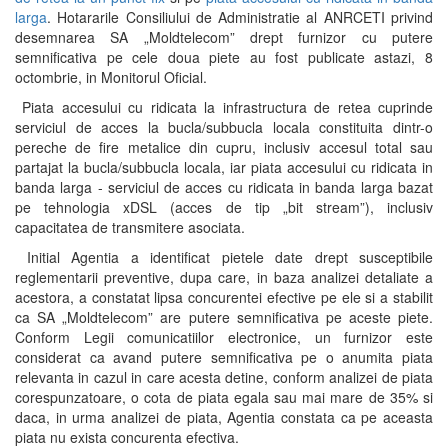
larga
. Hotararile Consiliului de Administratie al ANRCETI privind
desemnarea SA „Moldtelecom” drept furnizor cu putere
semnificativa pe cele doua piete au fost publicate astazi, 8
octombrie, in Monitorul Oficial.
Piata accesului cu ridicata la infrastructura de retea cuprinde
serviciul de acces la bucla/subbucla locala constituita dintr-o
pereche de fire metalice din cupru, inclusiv accesul total sau
partajat la bucla/subbucla locala, iar piata accesului cu ridicata in
banda larga - serviciul de acces cu ridicata in banda larga bazat
pe tehnologia xDSL (acces de tip „bit stream”), inclusiv
capacitatea de transmitere asociata.
Initial Agentia a identificat pietele date drept susceptibile
reglementarii preventive, dupa care, in baza analizei detaliate a
acestora, a constatat lipsa concurentei efective pe ele si a stabilit
ca SA „Moldtelecom” are putere semnificativa pe aceste piete.
Conform Legii comunicatiilor electronice, un furnizor este
considerat ca avand putere semnificativa pe o anumita piata
relevanta in cazul in care acesta detine, conform analizei de piata
corespunzatoare, o cota de piata egala sau mai mare de 35% si
daca, in urma analizei de piata, Agentia constata ca pe aceasta
piata nu exista concurenta efectiva.