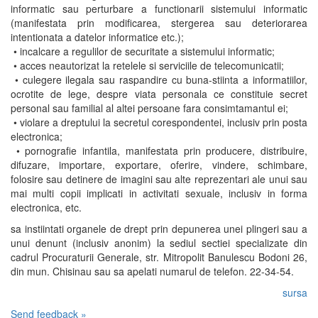
informatic sau perturbare a functionarii sistemului informatic
(manifestata prin modificarea, stergerea sau deteriorarea
intentionata a datelor informatice etc.);
• incalcare a regulilor de securitate a sistemului informatic;
• acces neautorizat la retelele si serviciile de telecomunicatii;
• culegere ilegala sau raspandire cu buna-stiinta a informatiilor,
ocrotite de lege, despre viata personala ce constituie secret
personal sau familial al altei persoane fara consimtamantul ei;
• violare a dreptului la secretul corespondentei, inclusiv prin posta
electronica;
• pornografie infantila, manifestata prin producere, distribuire,
difuzare, importare, exportare, oferire, vindere, schimbare,
folosire sau detinere de imagini sau alte reprezentari ale unui sau
mai multi copii implicati in activitati sexuale, inclusiv in forma
electronica, etc.
sa instiintati organele de drept prin depunerea unei plingeri sau a
unui denunt (inclusiv anonim) la sediul sectiei specializate din
cadrul Procuraturii Generale, str. Mitropolit Banulescu Bodoni 26,
din mun. Chisinau sau sa apelati numarul de telefon. 22-34-54.
sursa
Send feedback »