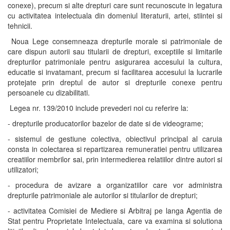
conexe), precum si alte drepturi care sunt recunoscute in legatura
cu activitatea intelectuala din domeniul literaturii, artei, stiintei si
tehnicii.
Noua Lege consemneaza drepturile morale si patrimoniale de
care dispun autorii sau titularii de drepturi, exceptiile si limitarile
drepturilor patrimoniale pentru asigurarea accesului la cultura,
educatie si invatamant, precum si facilitarea accesului la lucrarile
protejate prin dreptul de autor si drepturile conexe pentru
persoanele cu dizabilitati.
Legea nr. 139/2010 include prevederi noi cu referire la:
- drepturile producatorilor bazelor de date si de videograme;
- sistemul de gestiune colectiva, obiectivul principal al caruia
consta in colectarea si repartizarea remuneratiei pentru utilizarea
creatiilor membrilor sai, prin intermedierea relatiilor dintre autori si
utilizatori;
- procedura de avizare a organizatiilor care vor administra
drepturile patrimoniale ale autorilor si titularilor de drepturi;
- activitatea Comisiei de Mediere si Arbitraj pe langa Agentia de
Stat pentru Proprietate Intelectuala, care va examina si solutiona