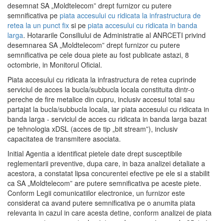
desemnat SA „Moldtelecom” drept furnizor cu putere
semnificativa pe
piata accesului cu ridicata la infrastructura de
retea la un punct fix
si pe
piata accesului cu ridicata in banda
larga
. Hotararile Consiliului de Administratie al ANRCETI privind
desemnarea SA „Moldtelecom” drept furnizor cu putere
semnificativa pe cele doua piete au fost publicate astazi, 8
octombrie, in Monitorul Oficial.
Piata accesului cu ridicata la infrastructura de retea cuprinde
serviciul de acces la bucla/subbucla locala constituita dintr-o
pereche de fire metalice din cupru, inclusiv accesul total sau
partajat la bucla/subbucla locala, iar piata accesului cu ridicata in
banda larga - serviciul de acces cu ridicata in banda larga bazat
pe tehnologia xDSL (acces de tip „bit stream”), inclusiv
capacitatea de transmitere asociata.
Initial Agentia a identificat pietele date drept susceptibile
reglementarii preventive, dupa care, in baza analizei detaliate a
acestora, a constatat lipsa concurentei efective pe ele si a stabilit
ca SA „Moldtelecom” are putere semnificativa pe aceste piete.
Conform Legii comunicatiilor electronice, un furnizor este
considerat ca avand putere semnificativa pe o anumita piata
relevanta in cazul in care acesta detine, conform analizei de piata