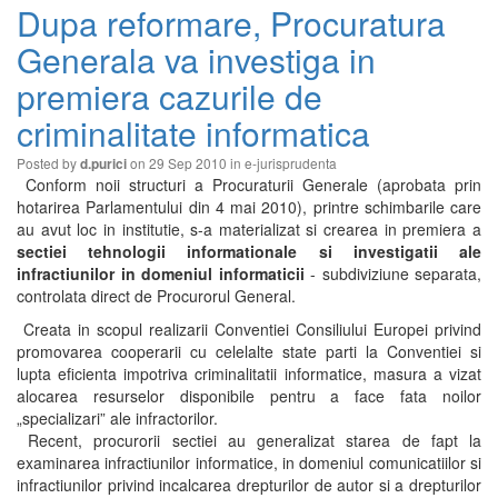
Dupa reformare, Procuratura
Generala va investiga in
premiera cazurile de
criminalitate informatica
Posted by
on 29 Sep 2010 in
e-jurisprudenta
d.purici
Conform noii structuri a Procuraturii Generale (aprobata prin
hotarirea Parlamentului din 4 mai 2010), printre schimbarile care
au avut loc in institutie, s-a materializat si crearea in premiera a
sectiei tehnologii informationale si investigatii ale
infractiunilor in domeniul informaticii
- subdiviziune separata,
controlata direct de Procurorul General.
Creata in scopul realizarii Conventiei Consiliului Europei privind
promovarea cooperarii cu celelalte state parti la Conventiei si
lupta eficienta impotriva criminalitatii informatice, masura a vizat
alocarea resurselor disponibile pentru a face fata noilor
„specializari” ale infractorilor.
Recent, procurorii sectiei au generalizat starea de fapt la
examinarea infractiunilor informatice, in domeniul comunicatiilor si
infractiunilor privind incalcarea drepturilor de autor si a drepturilor