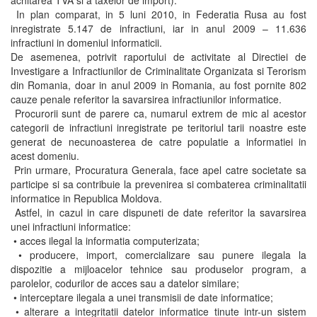
achitarea TVA si a taxelor de import).
In plan comparat, in 5 luni 2010, in Federatia Rusa au fost
inregistrate 5.147 de infractiuni, iar in anul 2009 – 11.636
infractiuni in domeniul informaticii.
De asemenea, potrivit raportului de activitate al Directiei de
Investigare a Infractiunilor de Criminalitate Organizata si Terorism
din Romania, doar in anul 2009 in Romania, au fost pornite 802
cauze penale referitor la savarsirea infractiunilor informatice.
Procurorii sunt de parere ca, numarul extrem de mic al acestor
categorii de infractiuni inregistrate pe teritoriul tarii noastre este
generat de necunoasterea de catre populatie a informatiei in
acest domeniu.
Prin urmare, Procuratura Generala, face apel catre societate sa
participe si sa contribuie la prevenirea si combaterea criminalitatii
informatice in Republica Moldova.
Astfel, in cazul in care dispuneti de date referitor la savarsirea
unei infractiuni informatice:
• acces ilegal la informatia computerizata;
• producere, import, comercializare sau punere ilegala la
dispozitie a mijloacelor tehnice sau produselor program, a
parolelor, codurilor de acces sau a datelor similare;
• interceptare ilegala a unei transmisii de date informatice;
• alterare a integritatii datelor informatice tinute intr-un sistem