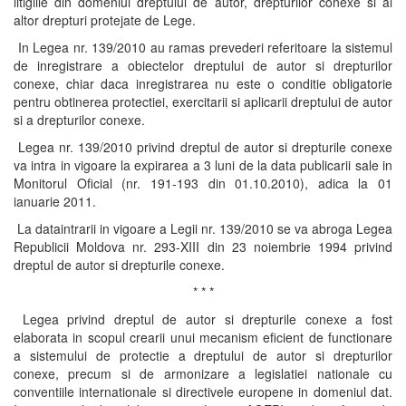
litigiile din domeniul dreptului de autor, drepturilor conexe si al
altor drepturi protejate de Lege.
In Legea nr. 139/2010 au ramas prevederi referitoare la sistemul
de inregistrare a obiectelor dreptului de autor si drepturilor
conexe, chiar daca inregistrarea nu este o conditie obligatorie
pentru obtinerea protectiei, exercitarii si aplicarii dreptului de autor
si a drepturilor conexe.
Legea nr. 139/2010 privind dreptul de autor si drepturile conexe
va intra in vigoare la expirarea a 3 luni de la data publicarii sale in
Monitorul Oficial (nr. 191-193 din 01.10.2010), adica la 01
ianuarie 2011.
La dataintrarii in vigoare a Legii nr. 139/2010 se va abroga Legea
Republicii Moldova nr. 293-XIII din 23 noiembrie 1994 privind
dreptul de autor si drepturile conexe.
* * *
Legea privind dreptul de autor si drepturile conexe a fost
elaborata in scopul crearii unui mecanism eficient de functionare
a sistemului de protectie a dreptului de autor si drepturilor
conexe, precum si de armonizare a legislatiei nationale cu
conventiile internationale si directivele europene in domeniul dat.