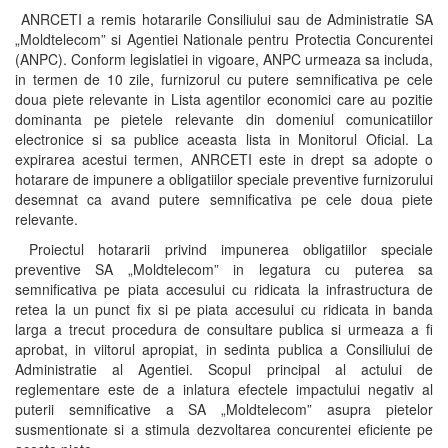
ANRCETI a remis hotararile Consiliului sau de Administratie SA
„Moldtelecom” si Agentiei Nationale pentru Protectia Concurentei
(ANPC). Conform legislatiei in vigoare, ANPC urmeaza sa includa,
in termen de 10 zile, furnizorul cu putere semnificativa pe cele
doua piete relevante in Lista agentilor economici care au pozitie
dominanta pe pietele relevante din domeniul comunicatiilor
electronice si sa publice aceasta lista in Monitorul Oficial. La
expirarea acestui termen, ANRCETI este in drept sa adopte o
hotarare de impunere a obligatiilor speciale preventive furnizorului
desemnat ca avand putere semnificativa pe cele doua piete
relevante.
Proiectul hotararii privind impunerea obligatiilor speciale
preventive SA „Moldtelecom” in legatura cu puterea sa
semnificativa pe piata accesului cu ridicata la infrastructura de
retea la un punct fix si pe piata accesului cu ridicata in banda
larga a trecut procedura de consultare publica si urmeaza a fi
aprobat, in viitorul apropiat, in sedinta publica a Consiliului de
Administratie al Agentiei. Scopul principal al actului de
reglementare este de a inlatura efectele impactului negativ al
puterii semnificative a SA „Moldtelecom” asupra pietelor
susmentionate si a stimula dezvoltarea concurentei eficiente pe