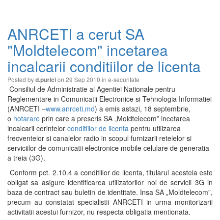
ANRCETI a cerut SA
"Moldtelecom" incetarea
incalcarii conditiilor de licenta
Posted by
on 29 Sep 2010 in
e-securitate
d.purici
Consiliul de Administratie al Agentiei Nationale pentru
Reglementare in Comunicatii Electronice si Tehnologia Informatiei
(ANRCETI –
www.anrceti.md
) a emis astazi, 18 septembrie,
o
hotarare
prin care a prescris SA „Moldtelecom” incetarea
incalcarii cerintelor
conditiilor de licenta
pentru utilizarea
frecventelor si canalelor radio in scopul furnizarii retelelor si
serviciilor de comunicatii electronice mobile celulare de generatia
a treia (3G).
Conform pct. 2.10.4 a conditiilor de licenta, titularul acesteia este
obligat sa asigure identificarea utilizatorilor noi de servicii 3G in
baza de contract sau buletin de identitate. Insa SA „Moldtelecom”,
precum au constatat specialistii ANRCETI in urma monitorizarii
activitatii acestui furnizor, nu respecta obligatia mentionata.