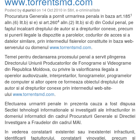
www.torrentsmd.com
Posted by
on 14 Oct 2010 in
Stiri
,
e-criminalitate
d.purici
1
Procuratura Generala a pornit urmarirea penala in baza art.185
4
alin.(6) lit.b) si e) si art.260
alin.(2) lit.b) si d) din Codul penal, pe
faptul incalcarii dreptului de autor si a drepturilor conexe, precum
si punerii ilegale la dispozitie a parolelor, codurilor de acces si a
datelor similare, prin intermediul fisierelor constituite in baza web-
serverului cu domenul
www.torrentsmd.com
.
Temei pentru declansarea procesului penal a servit plingerea
Directorului Uniunii Producatorilor de Fonograme si Videograme
din Republica Moldova, cu privire la valorificarea ilegala a
operelor audiovizuale, interpretarilor, fonogramelor, programelor
de computer si altor opere ce formeaza obiectul dreptului de
autor si al drepturilor conexe prin intermediul web-site-
ului
www.torrentsmd.com
.
Efectuarea urmaririi penale in prezenta cauza a fost dispusa
Sectiei tehnologii informationale si investigatii ale infractiunilor in
domeniul informaticii din cadrul Procuraturii Generale si Directiei
Investigare a Fraudelor din cadrul MAI.
In vederea constatarii existentei sau inexistentei infractiunii,
identificarii faptuitorului, constatarii vinovatiei, precum si