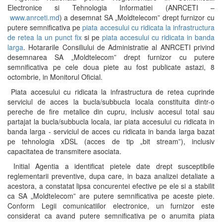
Electronice si Tehnologia Informatiei (ANRCETI –
www.anrceti.md
) a desemnat SA „Moldtelecom” drept furnizor cu
putere semnificativa pe
piata accesului cu ridicata la infrastructura
de retea la un punct fix
si pe
piata accesului cu ridicata in banda
larga
. Hotararile Consiliului de Administratie al ANRCETI privind
desemnarea SA „Moldtelecom” drept furnizor cu putere
semnificativa pe cele doua piete au fost publicate astazi, 8
octombrie, in Monitorul Oficial.
Piata accesului cu ridicata la infrastructura de retea cuprinde
serviciul de acces la bucla/subbucla locala constituita dintr-o
pereche de fire metalice din cupru, inclusiv accesul total sau
partajat la bucla/subbucla locala, iar piata accesului cu ridicata in
banda larga - serviciul de acces cu ridicata in banda larga bazat
pe tehnologia xDSL (acces de tip „bit stream”), inclusiv
capacitatea de transmitere asociata.
Initial Agentia a identificat pietele date drept susceptibile
reglementarii preventive, dupa care, in baza analizei detaliate a
acestora, a constatat lipsa concurentei efective pe ele si a stabilit
ca SA „Moldtelecom” are putere semnificativa pe aceste piete.
Conform Legii comunicatiilor electronice, un furnizor este
considerat ca avand putere semnificativa pe o anumita piata