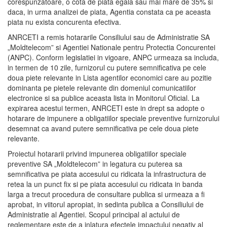
corespunzatoare, o cota de piata egala sau mai mare de 35% si
daca, in urma analizei de piata, Agentia constata ca pe aceasta
piata nu exista concurenta efectiva.
ANRCETI a remis hotararile Consiliului sau de Administratie SA
„Moldtelecom” si Agentiei Nationale pentru Protectia Concurentei
(ANPC). Conform legislatiei in vigoare, ANPC urmeaza sa includa,
in termen de 10 zile, furnizorul cu putere semnificativa pe cele
doua piete relevante in Lista agentilor economici care au pozitie
dominanta pe pietele relevante din domeniul comunicatiilor
electronice si sa publice aceasta lista in Monitorul Oficial. La
expirarea acestui termen, ANRCETI este in drept sa adopte o
hotarare de impunere a obligatiilor speciale preventive furnizorului
desemnat ca avand putere semnificativa pe cele doua piete
relevante.
Proiectul hotararii privind impunerea obligatiilor speciale
preventive SA „Moldtelecom” in legatura cu puterea sa
semnificativa pe piata accesului cu ridicata la infrastructura de
retea la un punct fix si pe piata accesului cu ridicata in banda
larga a trecut procedura de consultare publica si urmeaza a fi
aprobat, in viitorul apropiat, in sedinta publica a Consiliului de
Administratie al Agentiei. Scopul principal al actului de
reglementare este de a inlatura efectele impactului negativ al