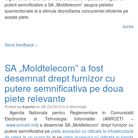
puterii semnificative a SA „Moldtelecom” asupra pietelor
susmentionate si a stimula dezvoltarea concurentei eficiente pe
aceste piete.
sursa
Send feedback »
SA „Moldtelecom” a fost
desemnat drept furnizor cu
putere semnificativa pe doua
piete relevante
Posted by
on 08 Oct 2010 in
e-tehnologii
d.purici
Agentia Nationala pentru Reglementare in Comunicatii
Electronice si Tehnologia Informatiei (ANRCETI –
www.anrceti.md
) a desemnat SA „Moldtelecom” drept furnizor cu
putere semnificativa pe
piata accesului cu ridicata la infrastructura
de retea la un punct fix
si pe
piata accesului cu ridicata in banda