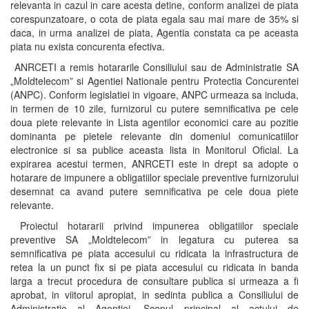
relevanta in cazul in care acesta detine, conform analizei de piata
corespunzatoare, o cota de piata egala sau mai mare de 35% si
daca, in urma analizei de piata, Agentia constata ca pe aceasta
piata nu exista concurenta efectiva.
ANRCETI a remis hotararile Consiliului sau de Administratie SA
„Moldtelecom” si Agentiei Nationale pentru Protectia Concurentei
(ANPC). Conform legislatiei in vigoare, ANPC urmeaza sa includa,
in termen de 10 zile, furnizorul cu putere semnificativa pe cele
doua piete relevante in Lista agentilor economici care au pozitie
dominanta pe pietele relevante din domeniul comunicatiilor
electronice si sa publice aceasta lista in Monitorul Oficial. La
expirarea acestui termen, ANRCETI este in drept sa adopte o
hotarare de impunere a obligatiilor speciale preventive furnizorului
desemnat ca avand putere semnificativa pe cele doua piete
relevante.
Proiectul hotararii privind impunerea obligatiilor speciale
preventive SA „Moldtelecom” in legatura cu puterea sa
semnificativa pe piata accesului cu ridicata la infrastructura de
retea la un punct fix si pe piata accesului cu ridicata in banda
larga a trecut procedura de consultare publica si urmeaza a fi
aprobat, in viitorul apropiat, in sedinta publica a Consiliului de
Administratie al Agentiei. Scopul principal al actului de