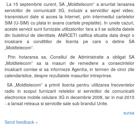
La 15 septembrie curent, SA „Moldtelecom” a anuntat lansarea
serviciilor de comunicatii 3G, inclusiv a serviciilor apel video,
transmisiuni date si acces la Internet, prin intermediul cartelelor
SIM (U-SIM) cu plata in avans (cartele preplatite). In unele cazuri,
aceste servicii sunt furnizate utilizatorilor fara a li se solicita datele
din buletinul de identitate. ANRCETI califica situatia data drept o
incalcare a conditiilor de licenta pe care o detine SA
„Moldtelecom”.
Prin hotararea sa, Consiliul de Administratie a obligat SA
„Moldtelecom” sa ia masuri de remediere a consecintelor
incalcarii comise si sa informeze Agentia, in termen de cinci zile
calendaristice, despre rezultatele masurilor intreprinse.
SA „Moldtelecom” a primit licenta pentru utilizarea frecventelor
radio in scopul furnizarii retelelor si serviciilor de comunicatii
electronice mobile celulare 3G in decembrie 2008, iar in mai 2010
- a lansat reteaua si serviciile sale sub brandul Unite.
sursa
Send feedback »