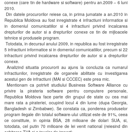
conexe (care tin de hardware si software) pentru an.2009 – 6 luni
2010.
Din datele procurorilor reiese ca, in prima jumatate a an.2010 in
Republica Moldova au fost inregistrate 4 infractiuni informatice si
in domeniul comunicatiilor si 4 infractiuni privind incalcarea
drepturilor de autor si a drepturilor conexe ce tin de mijloacele
tehnice si produsele program.
Totodata, in decursul anului 2009, in republica au fost inregistrate
5 infractiuni informatice si in domeniul comunicatiilor, precum si 22
infractiuni privind incalcarea drepturilor de autor si a drepturilor
conexe.
Analizind situatia procurorii au ajuns la concluzia ca numarul
infractiunilor, inregistrate de organele abilitate cu investigarea
acestui gen de infractiuni (MAI si CCCEC) este prea mic.
Mentionam ca potrivit studiului Business Software Alliance cu
privire la pirateria software pentru computere personale,
Republica Moldova face parte din grupul de state cu cea mai
mare rata a pirateriei, ocupind locul 4 din lume (dupa Georgia,
Bangladesh si Zimbabwe). Se constata ca, ponderea produselor
program ilegale din totalul software-ului utilizat este de 91%, ceea
ce constituie, in opinia BSA, 28 milioane de dolari SUA, si,
totodata, cel putin 70 milioane de lei venit national (reiesind din