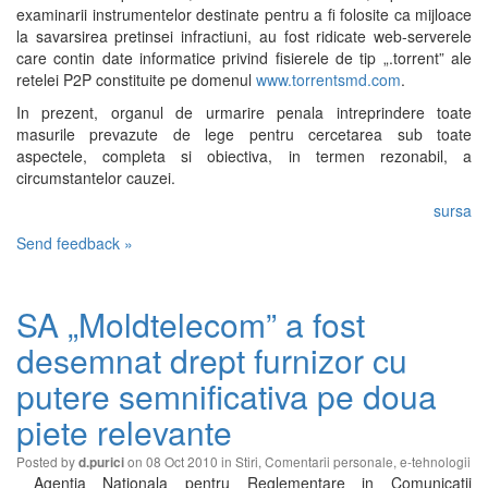
examinarii instrumentelor destinate pentru a fi folosite ca mijloace
la savarsirea pretinsei infractiuni, au fost ridicate web-serverele
care contin date informatice privind fisierele de tip „.torrent” ale
retelei P2P constituite pe domenul
www.torrentsmd.com
.
In prezent, organul de urmarire penala intreprindere toate
masurile prevazute de lege pentru cercetarea sub toate
aspectele, completa si obiectiva, in termen rezonabil, a
circumstantelor cauzei.
sursa
Send feedback »
SA „Moldtelecom” a fost
desemnat drept furnizor cu
putere semnificativa pe doua
piete relevante
Posted by
on 08 Oct 2010 in
Stiri
,
Comentarii personale
,
e-tehnologii
d.purici
Agentia Nationala pentru Reglementare in Comunicatii