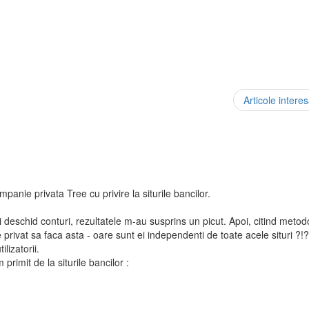
Articole intere
panie privata Tree cu privire la siturile bancilor.
eschid conturi, rezultatele m-au susprins un picut. Apoi, citind metod
ivat sa faca asta - oare sunt ei independenti de toate acele situri ?!?
ilizatorii.
primit de la siturile bancilor :