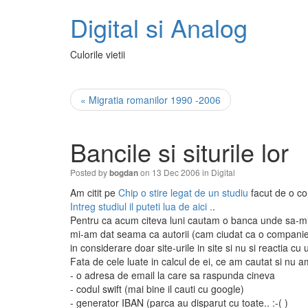
Digital si Analog
Culorile vietii
« Migratia romanilor 1990 -2006
Bancile si siturile lor
Posted by
on 13 Dec 2006 in
Digital
bogdan
Am citit pe
Chip o stire legat de un studiu
facut de o com
Intreg studiul il puteti lua de aici .
.
Pentru ca acum citeva luni cautam o banca unde sa-mi d
mi-am dat seama ca autorii (cam ciudat ca o companie pr
in considerare doar site-urile in site si nu si reactia cu ut
Fata de cele luate in calcul de ei, ce am cautat si nu am 
- o adresa de email la care sa raspunda cineva
- codul swift (mai bine il cauti cu google)
- generator IBAN (parca au disparut cu toate.. :-( )