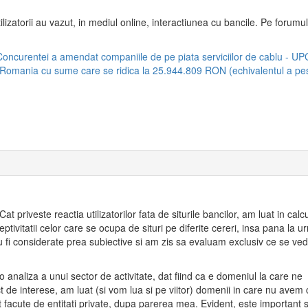
tilizatorii au vazut, in mediul online, interactiunea cu bancile. Pe forumul
ul Concurentei a amendat companiile de pe piata serviciilor de cablu - UP
Romania cu sume care se ridica la 25.944.809 RON (echivalentul a pe
at priveste reactia utilizatorilor fata de siturile bancilor, am luat in calc
tivitatii celor care se ocupa de situri pe diferite cereri, insa pana la u
au fi considerate prea subiective si am zis sa evaluam exclusiv ce se ve
analiza a unui sector de activitate, dat fiind ca e domeniul la care ne
 de interese, am luat (si vom lua si pe viitor) domenii in care nu avem c
 facute de entitati private, dupa parerea mea. Evident, este important 