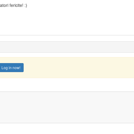
ri fericite! :)
Log in now!
Comment feed for this post