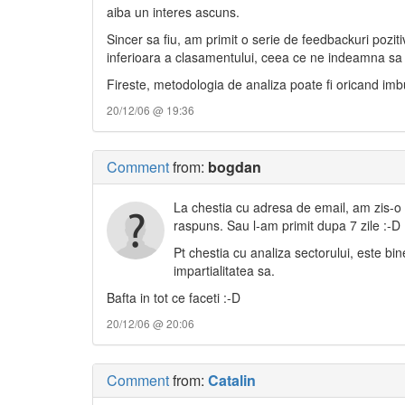
aiba un interes ascuns.
Sincer sa fiu, am primit o serie de feedbackuri pozit
inferioara a clasamentului, ceea ce ne indeamna sa
Fireste, metodologia de analiza poate fi oricand imb
20/12/06 @ 19:36
Comment
from:
bogdan
La chestia cu adresa de email, am zis-o p
raspuns. Sau l-am primit dupa 7 zile :-D
Pt chestia cu analiza sectorului, este bi
impartialitatea sa.
Bafta in tot ce faceti :-D
20/12/06 @ 20:06
Comment
from:
Catalin