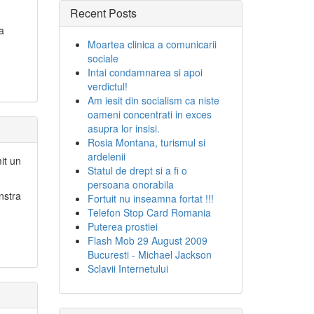
Recent Posts
a
Moartea clinica a comunicarii
sociale
Intai condamnarea si apoi
verdictul!
Am iesit din socialism ca niste
oameni concentrati in exces
asupra lor insisi.
Rosia Montana, turismul si
ardelenii
it un
Statul de drept si a fi o
persoana onorabila
nstra
Fortuit nu inseamna fortat !!!
Telefon Stop Card Romania
Puterea prostiei
Flash Mob 29 August 2009
Bucuresti - Michael Jackson
Sclavii Internetului