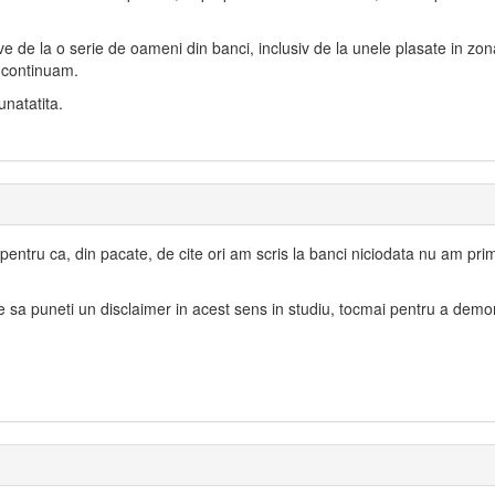
ive de la o serie de oameni din banci, inclusiv de la unele plasate in zon
 continuam.
unatatita.
entru ca, din pacate, de cite ori am scris la banci niciodata nu am prim
ne sa puneti un disclaimer in acest sens in studiu, tocmai pentru a demo