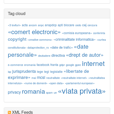
Tag cloud
cej
acta
anspdcp
apti
blocare
«3 lovituri»
ancom
anpc
cedo
cenzura
«comert electronic»
«comisia europeana»
conferinta
copyright
«criminalitate informatica»
«creative commons»
«curtea
«date
«date de trafic»
constitutionala»
dataprotection_ro
personale»
«drept de autor»
directiva
dezbatere
internet
facebook
franta
e-commerce
eromania
gdpr
google
gpec
«libertate de
jurisprudenta
lege
legi
legislatie
isp
exprimare»
mcsi
mai
neutralitate
«neutralitate internet»
«neutralitatea
internetului»
«nume de domenii»
«open data»
«parlamentul european»
«viata privata»
romania
privacy
spam
ue
XML Feeds