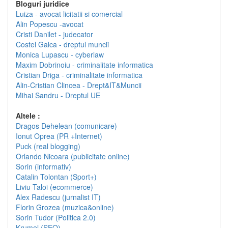
Bloguri juridice
Luiza - avocat licitatii si comercial
Alin Popescu -avocat
Cristi Danilet - judecator
Costel Galca - dreptul muncii
Monica Lupascu - cyberlaw
Maxim Dobrinoiu - criminalitate informatica
Cristian Driga - criminalitate informatica
Alin-Cristian Clincea - Drept&IT&Muncii
Mihai Sandru - Dreptul UE
Altele :
Dragos Dehelean (comunicare)
Ionut Oprea (PR +Internet)
Puck (real blogging)
Orlando Nicoara (publicitate online)
Sorin (informativ)
Catalin Tolontan (Sport+)
Liviu Taloi (ecommerce)
Alex Radescu (jurnalist IT)
Florin Grozea (muzica&online)
Sorin Tudor (Politica 2.0)
Krumel (SEO)