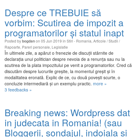
Despre ce TREBUIE să
vorbim: Scutirea de impozit a
programatorilor și statul inapt
Posted by
on 05 Jun 2019 in
Stiri - Romania
,
Articole / Studii /
bogdan
Rapoarte
,
Pareri personale
,
Legislatie
În ultimele zile, a apărut o frenezie de discuții stârnite de
declarația unui politician despre nevoia de a renunța sau nu la
scutirea de la plata impozitului pe venit a programatorilor. Cred că
discutăm despre lucrurile greșite, la momentul greșit și în
modalitatea eronată. Explic de ce, cu două povești scurte, o
concluzie intermediară și un exemplu practic.
more »
3 feedbacks »
Breaking news: Wordpress dat
in judecata in Romania! (sau
Bloggerii, sondajul, indoiala si