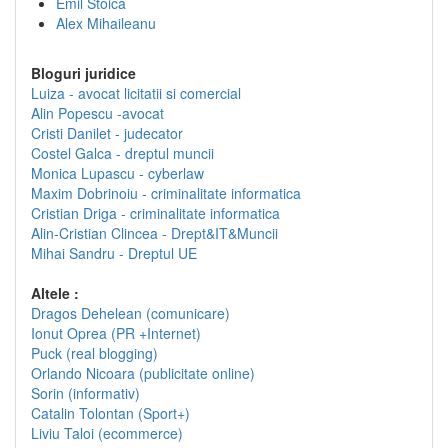
Emil Stoica
Alex Mihaileanu
Bloguri juridice
Luiza - avocat licitatii si comercial
Alin Popescu -avocat
Cristi Danilet - judecator
Costel Galca - dreptul muncii
Monica Lupascu - cyberlaw
Maxim Dobrinoiu - criminalitate informatica
Cristian Driga - criminalitate informatica
Alin-Cristian Clincea - Drept&IT&Muncii
Mihai Sandru - Dreptul UE
Altele :
Dragos Dehelean (comunicare)
Ionut Oprea (PR +Internet)
Puck (real blogging)
Orlando Nicoara (publicitate online)
Sorin (informativ)
Catalin Tolontan (Sport+)
Liviu Taloi (ecommerce)