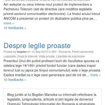
Am asteptat cu ceva interes noul proiect de implementare a
Pachetului Telecom (set de directive care modifica legislatia
privind sectorul comunicatiilor electronice). La finalul anului trecut
ANCOM a prezentat un proiect (in dezbatere publica pina pe…
more »
12 feedbacks »
Despre legile proaste
Posted by
on 10 Sep 2010 in
Stiri - Romania
,
Pareri personale
,
bogdan
Legislatie
,
Drept & Internet
,
Viata privata
,
Libertate de exprimare
Preambul Unul din putinii profesori buni din facultatea spunea ca
celebra lege 18/1991 privind fondul funciar (care dadea inapoi
terenul luat cu japca pe timpul comunismului) este o lege proasta.
Explica imediat ca o lege care genereaza zeci de mii de…
more »
10 feedbacks »
Blog juridic al lui Bogdan Manolea cu informatii referitoare la
legislatie, jurisprudenta, articole si stiri legate de domeniul
Dreptului Tehnologiei Informatiei din Romania si strainatate.