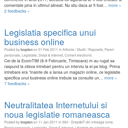
comentate pina in ultimul alineat. Nu stiu daca ar fi fost…
more »
2 feedbacks »
Legislatia specifica unui
business online
Posted by
on 01 Feb 2011 in
Articole / Studii / Rapoarte
,
Pareri
bogdan
personale
,
Legislatie
,
Drept & Internet
,
Comert electronic
Cei de la EcomTIM (8-9 Februarie, Timisoara) m-au rugat sa
raspund la citeva intrebari pentru un interviu la ei pe blog. Prima
intrebare era “Inainte de a lansa un magazin online, ce legislatie
specifica unui business online trebuie sa consulte un…
more »
7 feedbacks »
Neutralitatea Internetului si
noua legislatie romaneasca
Posted by
on 11 Jan 2011 in
Stiri - Drept&IT din intreaga lume
,
bogdan
Pareri personale
,
Legislatie
,
Drept & Internet
,
Libertate de exprimare