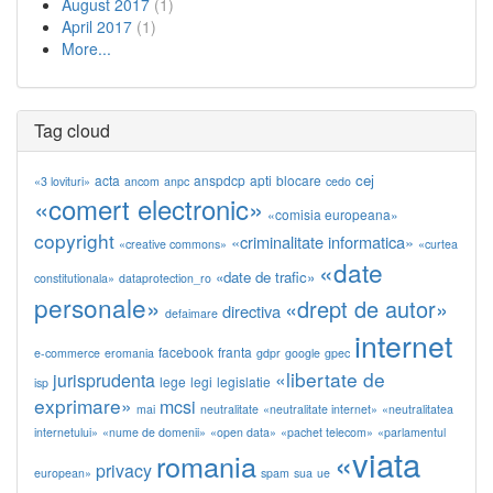
August 2017
(1)
April 2017
(1)
More...
Tag cloud
cej
acta
anspdcp
apti
blocare
«3 lovituri»
ancom
anpc
cedo
«comert electronic»
«comisia europeana»
copyright
«criminalitate informatica»
«creative commons»
«curtea
«date
«date de trafic»
constitutionala»
dataprotection_ro
personale»
«drept de autor»
directiva
defaimare
internet
facebook
franta
e-commerce
eromania
gdpr
google
gpec
«libertate de
jurisprudenta
lege
legi
legislatie
isp
exprimare»
mcsi
mai
neutralitate
«neutralitate internet»
«neutralitatea
internetului»
«nume de domenii»
«open data»
«pachet telecom»
«parlamentul
«viata
romania
privacy
european»
spam
sua
ue