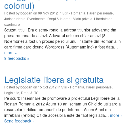
colonul)
Posted by
on 08 Nov 2012 in
Stiri - Romania
,
Pareri personale
,
bogdan
Jurisprudenta
,
Evenimente
,
Drept & Internet
,
Viata privata
,
Libertate de
exprimare
Scuzati titlul! Era o semi-ironie la adresa titlurilor adevarate din
presa romana de astazi. Adevarul este ca chiar astazi (8
Noiembrie) a fost un proces pe rolul unui instante din Romania in
care firma care detine Wordpress (Auttomatic Inc) a fost data…
more »
9 feedbacks »
Legislatie libera si gratuita
Posted by
on 15 Oct 2012 in
Stiri - Romania
,
Pareri personale
,
bogdan
Legislatie
,
Drept & ITC
Pe scurt: Insemnare de promovare a proiectului Legi libere de la
Restart Romania 2012 Acum 10 ani scriam un Ghid de utilizare a
resurselor juridice romanesti de pe Internet. Acum 6 ani ma
intrebam (retoric) Cit de accesibila este de fapt legislatia…
more »
Send feedback »