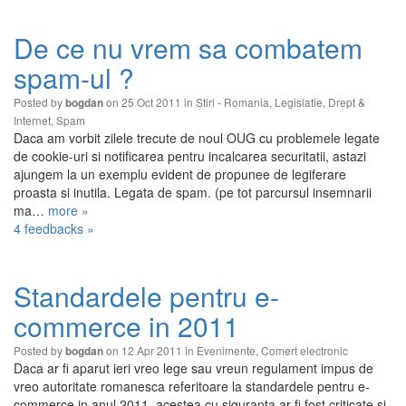
De ce nu vrem sa combatem
spam-ul ?
Posted by
on 25 Oct 2011 in
Stiri - Romania
,
Legislatie
,
Drept &
bogdan
Internet
,
Spam
Daca am vorbit zilele trecute de noul OUG cu problemele legate
de cookie-uri si notificarea pentru incalcarea securitatii, astazi
ajungem la un exemplu evident de propunee de legiferare
proasta si inutila. Legata de spam. (pe tot parcursul insemnarii
ma…
more »
4 feedbacks »
Standardele pentru e-
commerce in 2011
Posted by
on 12 Apr 2011 in
Evenimente
,
Comert electronic
bogdan
Daca ar fi aparut ieri vreo lege sau vreun regulament impus de
vreo autoritate romanesca referitoare la standardele pentru e-
commerce in anul 2011, acestea cu siguranta ar fi fost criticate si