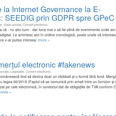
 la Internet Governance la E-
: SEEDIG prin GDPR spre GPeC 
te
,
Viata privata
,
Comert electronic
a că - nu știu cum - dar luna mai o să fie plină de evenimente unde am 
&digital. Le amintesc aici în ordine cronologică, poate unele vă interes
are v-ar putea interesa:
more »
merţul electronic #fakenews
sonale
,
Legislatie
,
Comert electronic
ă românească tind să devina doar un clickbait și o formă fără fond. Mer
nou legea 60/2019 (Faptul că se comunică prin email între un furnizor și 
zat pe cale electronică, în contextul dat de obligațiile de TVA conform 
more »