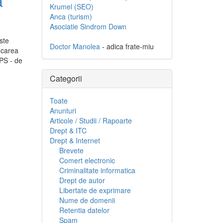
a
Krumel (SEO)
Anca (turism)
Asociatie Sindrom Down
ste
Doctor Manolea
- adica frate-miu
icarea
GPS - de
Categorii
Toate
Anunturi
Articole / Studii / Rapoarte
Drept & ITC
Drept & Internet
Brevete
Comert electronic
Criminalitate informatica
Drept de autor
Libertate de exprimare
Nume de domenii
Retentia datelor
Spam