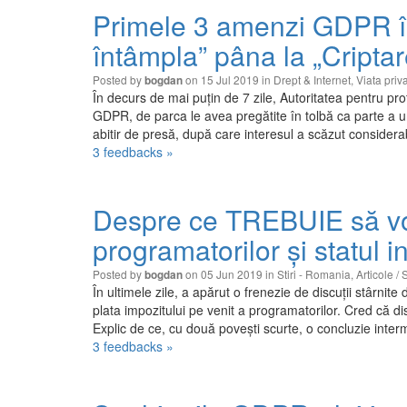
Primele 3 amenzi GDPR î
întâmpla” pâna la „Cripta
Posted by
on 15 Jul 2019 in
Drept & Internet
,
Viata priv
bogdan
În decurs de mai puțin de 7 zile, Autoritatea pentru p
GDPR, de parca le avea pregătite în tolbă ca parte a un
abitir de presă, după care interesul a scăzut consider
3 feedbacks »
Despre ce TREBUIE să vor
programatorilor și statul i
Posted by
on 05 Jun 2019 in
Stiri - Romania
,
Articole / 
bogdan
În ultimele zile, a apărut o frenezie de discuții stârnit
plata impozitului pe venit a programatorilor. Cred că di
Explic de ce, cu două povești scurte, o concluzie inte
3 feedbacks »