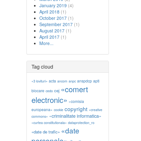
January 2019
(4)
April 2018
(1)
October 2017
(1)
September 2017
(1)
August 2017
(1)
April 2017
(1)
More...
Tag cloud
acta
anspdcp
apti
«3 lovituri»
ancom
anpc
«comert
cej
blocare
cedo
electronic»
«comisia
copyright
europeana»
cookie
«creative
«criminalitate informatica»
commons»
«curtea constitutionala»
dataprotection_ro
«date
«date de trafic»
personale»