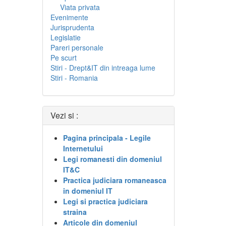
Viata privata
Evenimente
Jurisprudenta
Legislatie
Pareri personale
Pe scurt
Stiri - Drept&IT din intreaga lume
Stiri - Romania
Vezi si :
Pagina principala - Legile
Internetului
Legi romanesti din domeniul
IT&C
Practica judiciara romaneasca
in domeniul IT
Legi si practica judiciara
straina
Articole din domeniul