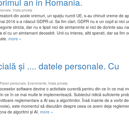
primul an in Romania.
rsonale
,
Viata privata
reatorii din acele vremuri, un spațiu numit UE, s-au chinuit vreme de a
 mai 2016 s-a născut GDPR-ul. Sa fim clari, GDPR nu e un copil si nici 
tegorie stricta, dar nu e lipsit nici de simtaminte si nici de dorinte sau n
el cu un simtamant deosebit. Unii cu interes, altii sperati, dar sa fim o
tate.
more »
icială și .... datele personale. Cu
Pareri personale
,
Evenimente
,
Viata privata
ceselor software devine o activitate curentă pentru din ce în ce mai m
 din ce în ce mai multe le implementează. Subiectul ridică suficiente pr
de viitoare reglementare a AI sau a algoritmilor. Însă înainte de a vorbi d
e nevoie), este momentul să discutăm despre ceea ce avem deja reglemen
na de algoritmi și AI.
more »