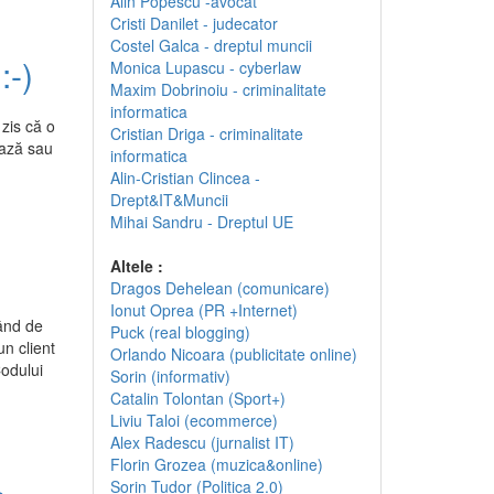
Alin Popescu -avocat
Cristi Danilet - judecator
Costel Galca - dreptul muncii
:-)
Monica Lupascu - cyberlaw
Maxim Dobrinoiu - criminalitate
informatica
zis că o
Cristian Driga - criminalitate
ează sau
informatica
Alin-Cristian Clincea -
Drept&IT&Muncii
Mihai Sandru - Dreptul UE
Altele :
Dragos Dehelean (comunicare)
Ionut Oprea (PR +Internet)
gând de
Puck (real blogging)
un client
Orlando Nicoara (publicitate online)
Codului
Sorin (informativ)
Catalin Tolontan (Sport+)
Liviu Taloi (ecommerce)
Alex Radescu (jurnalist IT)
Florin Grozea (muzica&online)
Sorin Tudor (Politica 2.0)