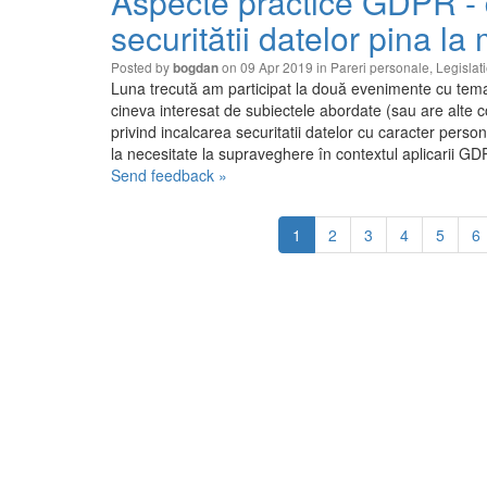
Aspecte practice GDPR - d
securitătii datelor pina la
Posted by
on 09 Apr 2019 in
Pareri personale
,
Legislat
bogdan
Luna trecută am participat la două evenimente cu tema
cineva interesat de subiectele abordate (sau are alte 
privind incalcarea securitatii datelor cu caracter perso
la necesitate la supraveghere în contextul aplicarii G
Send feedback »
1
2
3
4
5
6