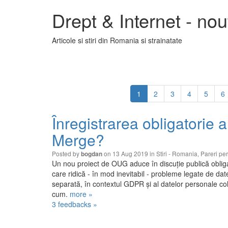
Drept & Internet - nout
Articole si stiri din Romania si strainatate
1
2
3
4
5
6
Înregistrarea obligatorie a
Merge?
Posted by
on 13 Aug 2019 in
Stiri - Romania
,
Pareri pe
bogdan
Un nou proiect de OUG aduce în discuție publică obligati
care ridică - în mod inevitabil - probleme legate de da
separată, în contextul GDPR și al datelor personale cole
cum.
more »
3 feedbacks »