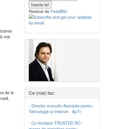
Realizat de
FeedBlitz
ălcarea
tă mai
ea de la
Ce (mai) fac:
onată.
- Director executiv Asociatia pentru
Tehnologie si Internet - ApTI
- Co-fondator TRUSTED.RO -
marca de incredere pentru