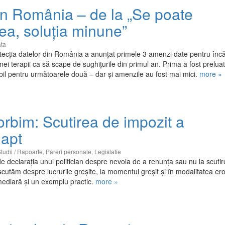
n România – de la „Se poate
rea, soluția minune”
ata
rotecția datelor din România a anunțat primele 3 amenzi date pentru înc
ei terapii ca să scape de sughițurile din primul an. Prima a fost prelua
abil pentru următoarele două – dar și amenzile au fost mai mici.
more »
bim: Scutirea de impozit a
napt
Studii / Rapoarte
,
Pareri personale
,
Legislatie
e de declarația unui politician despre nevoia de a renunța sau nu la scutir
scutăm despre lucrurile greșite, la momentul greșit și în modalitatea er
rmediară și un exemplu practic.
more »