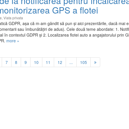
e la notificarea pentru încălcare
 monitorizarea GPS a flotei
ie
,
Viata privata
tică GDPR, așa că m-am gândit să pun și aici prezentările, dacă mai e
comentarii sau îmbunătățiri de adus). Cele două teme abordate: 1. Notif
nal în contextul GDPR și 2. Localizarea flotei auto a angajatorului prin 
DPR.
more »
7
8
9
10
11
12
...
105