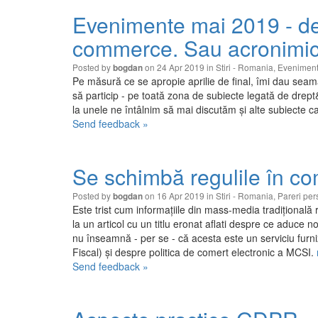
Evenimente mai 2019 - de
commerce. Sau acronimic
Posted by
on 24 Apr 2019 in
Stiri - Romania
,
Evenimen
bogdan
Pe măsură ce se apropie aprilie de final, îmi dau seam
să particip - pe toată zona de subiecte legată de drept
la unele ne întâlnim să mai discutăm și alte subiecte c
Send feedback »
Se schimbă regulile în co
Posted by
on 16 Apr 2019 in
Stiri - Romania
,
Pareri per
bogdan
Este trist cum informațiile din mass-media tradițional
la un articol cu un titlu eronat aflati despre ce aduce 
nu înseamnă - per se - că acesta este un serviciu furni
Fiscal) și despre politica de comert electronic a MCSI.
Send feedback »