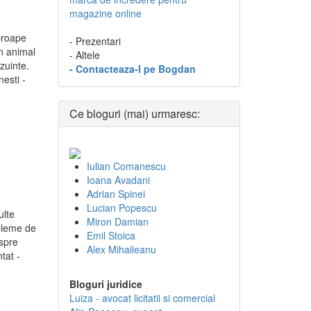
magazine online
proape
- Prezentari
un animal
- Altele
azuinte.
- Contacteaza-l pe Bogdan
nesti -
Ce bloguri (mai) urmaresc:
Iulian Comanescu
Ioana Avadani
Adrian Spinei
Lucian Popescu
ulte
Miron Damian
obleme de
Emil Stoica
espre
Alex Mihaileanu
tat -
Bloguri juridice
Luiza - avocat licitatii si comercial