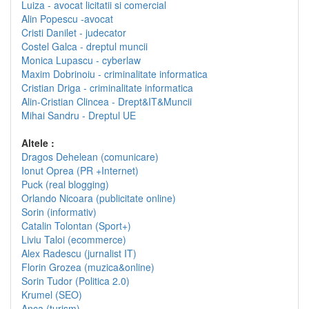
Luiza - avocat licitatii si comercial
Alin Popescu -avocat
Cristi Danilet - judecator
Costel Galca - dreptul muncii
Monica Lupascu - cyberlaw
Maxim Dobrinoiu - criminalitate informatica
Cristian Driga - criminalitate informatica
Alin-Cristian Clincea - Drept&IT&Muncii
Mihai Sandru - Dreptul UE
Altele :
Dragos Dehelean (comunicare)
Ionut Oprea (PR +Internet)
Puck (real blogging)
Orlando Nicoara (publicitate online)
Sorin (informativ)
Catalin Tolontan (Sport+)
Liviu Taloi (ecommerce)
Alex Radescu (jurnalist IT)
Florin Grozea (muzica&online)
Sorin Tudor (Politica 2.0)
Krumel (SEO)
Anca (turism)