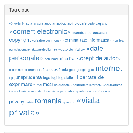
Tag cloud
cej
acta
anspdcp
apti
blocare
«3 lovituri»
ancom
anpc
cedo
cnp
«comert electronic»
«comisia europeana»
copyright
«criminalitate informatica»
«creative commons»
«curtea
«date
«date de trafic»
constitutionala»
dataprotection_ro
personale»
«drept de autor»
directiva
defaimare
internet
facebook
franta
e-commerce
eromania
gdpr
google
gpec
«libertate de
jurisprudenta
lege
legi
legislatie
isp
exprimare»
mcsi
mai
neutralitate
«neutralitate internet»
«neutralitatea
internetului»
«nume de domenii»
«open data»
«parlamentul european»
«viata
romania
privacy
public
spam
ue
privata»