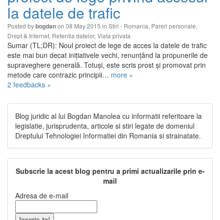
la datele de trafic
Posted by
on 08 May 2015 in
Stiri - Romania
,
Pareri personale
,
bogdan
Drept & Internet
,
Retentia datelor
,
Viata privata
Sumar (TL;DR): Noul proiect de lege de acces la datele de trafic
este mai bun decat inițiativele vechi, renunțând la propunerile de
supraveghere generală. Totuși, este scris prost și promovat prin
metode care contrazic principii…
more »
2 feedbacks »
Blog juridic al lui Bogdan Manolea cu informatii referitoare la
legislatie, jurisprudenta, articole si stiri legate de domeniul
Dreptului Tehnologiei Informatiei din Romania si strainatate.
Subscrie la acest blog pentru a primi actualizarile prin e-
mail
Adresa de e-mail