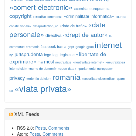
«comert electronic»
«comisia europeana»
copyright
«criminalitate informatica»
«creative commons»
«curtea
«date
«date de trafic»
constitutionala»
dataprotection_ro
personale»
«drept de autor»
directiva
e-
internet
facebook
franta
commerce
eromania
gdpr
google
gpec
«libertate de
jurisprudenta
lege
legi
legislatie
isp
exprimare»
mcsi
mai
neutralitate
«neutralitate internet»
«neutralitatea
internetului»
«nume de domenii»
«open data»
«parlamentul european»
romania
privacy
«retentia datelor»
«securitate cibernetica»
spam
«viata privata»
ue
XML Feeds
RSS 2.0:
Posts
,
Comments
Atom:
Posts
,
Comments