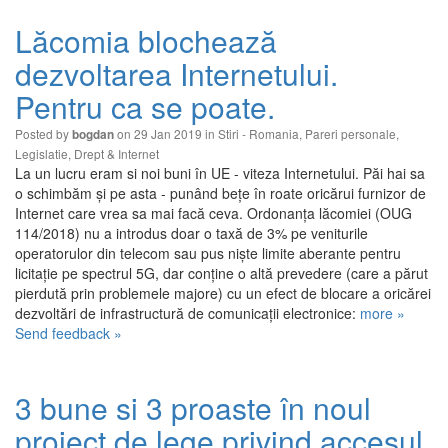
Lăcomia blochează
dezvoltarea Internetului.
Pentru ca se poate.
Posted by
on 29 Jan 2019 in
Stiri - Romania
,
Pareri personale
,
bogdan
Legislatie
,
Drept & Internet
La un lucru eram si noi buni în UE - viteza Internetului. Păi hai sa
o schimbăm și pe asta - punând bețe în roate oricărui furnizor de
Internet care vrea sa mai facă ceva. Ordonanța lăcomiei (OUG
114/2018) nu a introdus doar o taxă de 3% pe veniturile
operatorulor din telecom sau pus niște limite aberante pentru
licitație pe spectrul 5G, dar conține o altă prevedere (care a părut
pierdută prin problemele majore) cu un efect de blocare a oricărei
dezvoltări de infrastructură de comunicații electronice:
more »
Send feedback »
3 bune si 3 proaste în noul
proiect de lege privind accesul