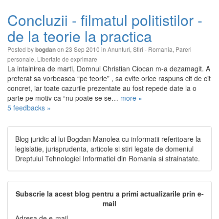
Concluzii - filmatul politistilor -
de la teorie la practica
Posted by
on 23 Sep 2010 in
Anunturi
,
Stiri - Romania
,
Pareri
bogdan
personale
,
Libertate de exprimare
La intalnirea de marti, Domnul Christian Ciocan m-a dezamagit. A
preferat sa vorbeasca “pe teorie” , sa evite orice raspuns cit de cit
concret, iar toate cazurile prezentate au fost repede date la o
parte pe motiv ca “nu poate se se…
more »
5 feedbacks »
Blog juridic al lui Bogdan Manolea cu informatii referitoare la
legislatie, jurisprudenta, articole si stiri legate de domeniul
Dreptului Tehnologiei Informatiei din Romania si strainatate.
Subscrie la acest blog pentru a primi actualizarile prin e-
mail
Adresa de e-mail