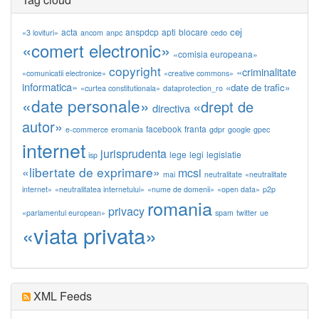
cej
acta
anspdcp
apti
blocare
«3 lovituri»
ancom
anpc
cedo
«comert electronic»
«comisia europeana»
copyright
«criminalitate
«comunicatii electronice»
«creative commons»
informatica»
«date de trafic»
«curtea constitutionala»
dataprotection_ro
«date personale»
«drept de
directiva
autor»
facebook
franta
e-commerce
eromania
gdpr
google
gpec
internet
jurisprudenta
lege
legi
legislatie
isp
«libertate de exprimare»
mcsi
mai
neutralitate
«neutralitate
internet»
«neutralitatea internetului»
«nume de domenii»
«open data»
p2p
romania
privacy
«parlamentul european»
spam
twitter
ue
«viata privata»
XML Feeds