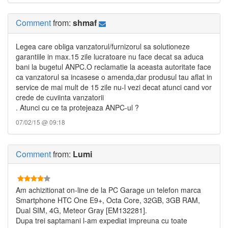
Comment
from:
shmaf
Legea care obliga vanzatorul/furnizorul sa solutioneze
garantiile in max.15 zile lucratoare nu face decat sa aduca
bani la bugetul ANPC.O reclamatie la aceasta autoritate face
ca vanzatorul sa incasese o amenda,dar produsul tau aflat in
service de mai mult de 15 zile nu-l vezi decat atunci cand vor
crede de cuviinta vanzatorii
. Atunci cu ce ta protejeaza ANPC-ul ?
07/02/15 @ 09:18
Comment
from:
Lumi
Am achizitionat on-line de la PC Garage un telefon marca
Smartphone HTC One E9+, Octa Core, 32GB, 3GB RAM,
Dual SIM, 4G, Meteor Gray [EM132281].
Dupa trei saptamani l-am expediat impreuna cu toate