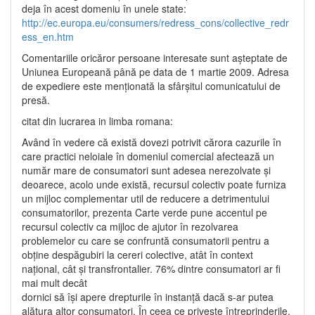
deja în acest domeniu în unele state:
http://ec.europa.eu/consumers/redress_cons/collective_redr
ess_en.htm
Comentariile oricăror persoane interesate sunt aşteptate de
Uniunea Europeană până pe data de 1 martie 2009. Adresa
de expediere este menţionată la sfârşitul comunicatului de
presă.
citat din lucrarea in limba romana:
Având în vedere că există dovezi potrivit cărora cazurile în
care practici neloiale în domeniul comercial afectează un
număr mare de consumatori sunt adesea nerezolvate şi
deoarece, acolo unde există, recursul colectiv poate furniza
un mijloc complementar util de reducere a detrimentului
consumatorilor, prezenta Carte verde pune accentul pe
recursul colectiv ca mijloc de ajutor în rezolvarea
problemelor cu care se confruntă consumatorii pentru a
obţine despăgubiri la cereri colective, atât în context
naţional, cât şi transfrontalier. 76% dintre consumatori ar fi
mai mult decât
dornici să îşi apere drepturile în instanţă dacă s-ar putea
alătura altor consumatori. În ceea ce priveşte întreprinderile,