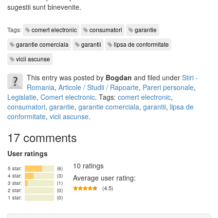
sugestii sunt binevenite.
Tags:
comert electronic
consumatori
garantie
garantie comerciala
garantii
lipsa de conformitate
vicii ascunse
This entry was posted by
Bogdan
and filed under
Stiri -
Romania
,
Articole / Studii / Rapoarte
,
Pareri personale
,
Legislatie
,
Comert electronic
. Tags:
comert electronic
,
consumatori
,
garantie
,
garantie comerciala
,
garantii
,
lipsa de
conformitate
,
vicii ascunse
.
17 comments
User ratings
10 ratings
5 star:
(6)
4 star:
(3)
Average user rating:
3 star:
(1)
(4.5)
2 star:
(0)
1 star:
(0)