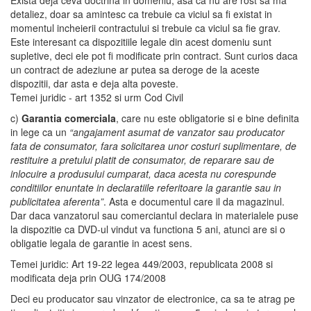
Exista deja ceva doctrina in domeniu, asa ca nu are rost sa ma
detaliez, doar sa amintesc ca trebuie ca viciul sa fi existat in
momentul incheierii contractului si trebuie ca viciul sa fie grav.
Este interesant ca dispozitiile legale din acest domeniu sunt
supletive, deci ele pot fi modificate prin contract. Sunt curios daca
un contract de adeziune ar putea sa deroge de la aceste
dispozitii, dar asta e deja alta poveste.
Temei juridic - art 1352 si urm Cod Civil
c)
Garantia comerciala
, care nu este obligatorie si e bine definita
in lege ca un
“angajament asumat de vanzator sau producator
fata de consumator, fara solicitarea unor costuri suplimentare, de
restituire a pretului platit de consumator, de reparare sau de
inlocuire a produsului cumparat, daca acesta nu corespunde
conditiilor enuntate in declaratiile referitoare la garantie sau in
publicitatea aferenta”
. Asta e documentul care il da magazinul.
Dar daca vanzatorul sau comerciantul declara in materialele puse
la dispozitie ca DVD-ul vindut va functiona 5 ani, atunci are si o
obligatie legala de garantie in acest sens.
Temei juridic: Art 19-22 legea 449/2003, republicata 2008 si
modificata deja prin OUG 174/2008
Deci eu producator sau vinzator de electronice, ca sa te atrag pe