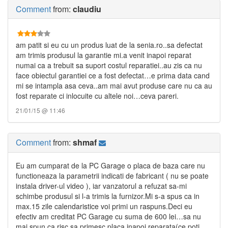
Comment
from:
claudiu
am patit si eu cu un produs luat de la senia.ro..sa defectat
am trimis produsul la garantie mi.a venit inapoi reparat
numai ca a trebuit sa suport costul reparatiei..au zis ca nu
face obiectul garantiei ce a fost defectat…e prima data cand
mi se intampla asa ceva..am mai avut produse care nu ca au
fost reparate ci inlocuite cu altele noi…ceva pareri.
21/01/15 @ 11:46
Comment
from:
shmaf
Eu am cumparat de la PC Garage o placa de baza care nu
functioneaza la parametrii indicati de fabricant ( nu se poate
instala driver-ul video ), iar vanzatorul a refuzat sa-mi
schimbe produsul si l-a trimis la furnizor.Mi s-a spus ca in
max.15 zile calendaristice voi primi un raspuns.Deci eu
efectiv am creditat PC Garage cu suma de 600 lei…sa nu
mai spun ca risc sa primesc placa inapoi reparata(ce poti