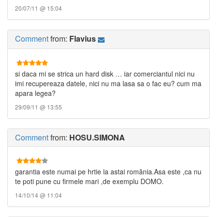
20/07/11 @ 15:04
Comment
from:
Flavius
si daca mi se strica un hard disk … iar comerciantul nici nu
imi recupereaza datele, nici nu ma lasa sa o fac eu? cum ma
apara legea?
29/09/11 @ 13:55
Comment
from:
HOSU.SIMONA
garantia este numai pe hrtie la astai romănia.Asa este ,ca nu
te poti pune cu firmele mari ,de exemplu DOMO.
14/10/14 @ 11:04