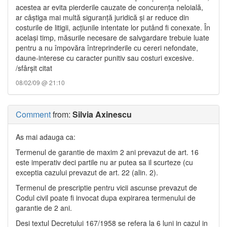
acestea ar evita pierderile cauzate de concurenţa neloială,
ar câştiga mai multă siguranţă juridică şi ar reduce din
costurile de litigii, acţiunile intentate lor putând fi conexate. În
acelaşi timp, măsurile necesare de salvgardare trebuie luate
pentru a nu împovăra întreprinderile cu cereri nefondate,
daune-interese cu caracter punitiv sau costuri excesive.
/sfârşit citat
08/02/09 @ 21:10
Comment
from:
Silvia Axinescu
As mai adauga ca:
Termenul de garantie de maxim 2 ani prevazut de art. 16
este imperativ deci partile nu ar putea sa il scurteze (cu
exceptia cazului prevazut de art. 22 (alin. 2).
Termenul de prescriptie pentru vicii ascunse prevazut de
Codul civil poate fi invocat dupa expirarea termenului de
garantie de 2 ani.
Desi textul Decretului 167/1958 se refera la 6 luni in cazul in