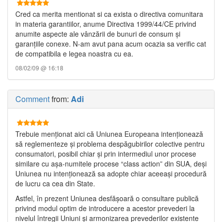
Cred ca merita mentionat si ca exista o directiva comunitara
in materia garantiilor, anume Directiva 1999/44/CE privind
anumite aspecte ale vânzării de bunuri de consum și
garanțiile conexe. N-am avut pana acum ocazia sa verific cat
de compatibila e legea noastra cu ea.
08/02/09 @ 16:18
Comment
from:
Adi
Trebuie menţionat aici că Uniunea Europeana intenţionează
să reglementeze şi problema despăgubirilor colective pentru
consumatori, posibil chiar şi prin intermediul unor procese
similare cu aşa-numitele procese “class action” din SUA, deşi
Uniunea nu intenţionează sa adopte chiar aceeaşi procedură
de lucru ca cea din State.
Astfel, în prezent Uniunea desfăşoară o consultare publică
privind modul optim de introducere a acestor prevederi la
nivelul întregii Uniuni şi armonizarea prevederilor existente