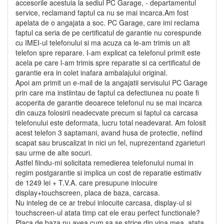
accesorile acestuia la sediul PC Garage, - departamentul
service, reclamand faptul ca nu se mai incarca.Am fost
apelata de o angajata a soc. PC Garage, care imi reclama
faptul ca seria de pe certificatul de garantie nu corespunde
cu IMEI-ul telefonului si ma acuza ca le-am trimis un alt
telefon spre reparare. I-am explicat ca telefonul primit este
acela pe care l-am trimis spre reparatie si ca certificatul de
garantie era in colet inafara ambalajului original.
Apoi am primit un e-mail de la angajatii servisului PC Garage
prin care ma instiintau de faptul ca defectiunea nu poate fi
acoperita de garantie deoarece telefonul nu se mai incarca
din cauza folosirii neadecvate precum si faptul ca carcasa
telefonului este deformata, lucru total neadevarat. Am folosit
acest telefon 3 saptamani, avand husa de protectie, nefiind
scapat sau bruscalizat in nici un fel, nuprezentand zgarieturi
sau urme de alte socuri.
Astfel fiindu-mi solicitata remedierea telefonului numai in
regim postgarantie si implica un cost de reparatie estimativ
de 1249 lei + T.V.A. care presupune inlocuire
display+touchscreen, placa de baza, carcasa.
Nu inteleg de ce ar trebui inlocuite carcasa, display-ul si
touchscreen-ul atata timp cat ele erau perfect functionale?
Placa de baza nu avea cum sa se strice din vina mea, atata