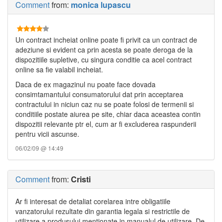
Comment
from:
monica lupascu
Un contract incheiat online poate fi privit ca un contract de
adeziune si evident ca prin acesta se poate deroga de la
dispozitiile supletive, cu singura conditie ca acel contract
online sa fie valabil incheiat.
Daca de ex magazinul nu poate face dovada
consimtamantului consumatorului dat prin acceptarea
contractului in niciun caz nu se poate folosi de termenii si
conditiile postate aiurea pe site, chiar daca aceastea contin
dispozitii relevante ptr el, cum ar fi excluderea raspunderii
pentru vicii ascunse.
06/02/09 @ 14:49
Comment
from:
Cristi
Ar fi interesat de detaliat corelarea intre obligatiile
vanzatorului rezultate din garantia legala si restrictile de
utilizare a produsului mentionate in manualul de utilizare. De