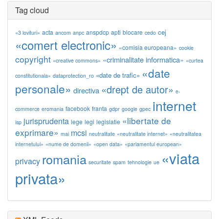
Tag cloud
cej
acta
anspdcp
apti
blocare
«3 lovituri»
ancom
anpc
cedo
«comert electronic»
«comisia europeana»
cookie
copyright
«criminalitate informatica»
«creative commons»
«curtea
«date
«date de trafic»
constitutionala»
dataprotection_ro
personale»
«drept de autor»
directiva
e-
internet
facebook
franta
commerce
eromania
gdpr
google
gpec
«libertate de
jurisprudenta
lege
legi
legislatie
isp
exprimare»
mcsi
mai
neutralitate
«neutralitate internet»
«neutralitatea
internetului»
«nume de domenii»
«open data»
«parlamentul european»
«viata
romania
privacy
securitate
spam
tehnologie
ue
privata»