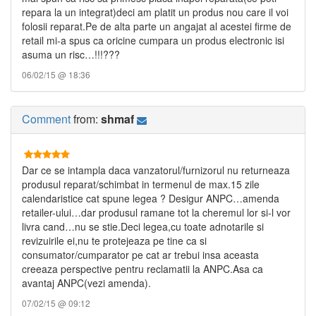
repara la un integrat)deci am platit un produs nou care il voi
folosii reparat.Pe de alta parte un angajat al acestei firme de
retail mi-a spus ca oricine cumpara un produs electronic isi
asuma un risc…!!!???
06/02/15 @ 18:36
Comment
from:
shmaf
Dar ce se intampla daca vanzatorul/furnizorul nu returneaza
produsul reparat/schimbat in termenul de max.15 zile
calendaristice cat spune legea ? Desigur ANPC…amenda
retailer-ului…dar produsul ramane tot la cheremul lor si-l vor
livra cand…nu se stie.Deci legea,cu toate adnotarile si
revizuirile ei,nu te protejeaza pe tine ca si
consumator/cumparator pe cat ar trebui insa aceasta
creeaza perspective pentru reclamatii la ANPC.Asa ca
avantaj ANPC(vezi amenda).
07/02/15 @ 09:12