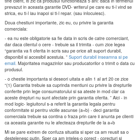
tine client, iti zic ca produsul functioneaza 5 ani: daca in termenul
prevazut in aceasta garantie DVD- writerul pe care eu ti-l vind se
strica, eu ti-l iau inapoi si ti-l repar. (sau inlocuiesc).
Doua chestiuni importante, zic eu, cu privire la garantia
comerciala:
- ea nu este obligatorie sa fie data in scris de catre comerciant,
dar daca clientul o cere - trebuie sa il trimita - cum zice legea
“garantia va fi oferita in scris sau pe orice alt suport durabil,
disponibil si accesibil acestuia. ”
Suport durabil inseamna si pe
email.
Majoritatea magazinlor sau producatorilor o trimit o data cu
produsul.
- o chestie importanta si deseori uitata e alin 1 al art 20 ce zice
“(1) Garantia trebuie sa cuprinda mentiuni cu privire la drepturile
conferite prin lege consumatorului si sa ateste in mod clar ca
aceste drepturi nu sunt afectate prin garantia oferita. ” Aici - in
mod logic- legiuitorul s-a referit la garantia legala pentru
conformitate si pentru viciile ascunse (a+b) - deci garantia
comerciala trebuie sa contina o fraza prin care ii anunta pe clienti
ca aceasta garantie nu le afecteaza drepturile de la a+b
Mi se pare extrem de confuza situatia si sper ca am reusit sa o
destelenesc putin. Sper ca am inteles-o corect - corecturi si