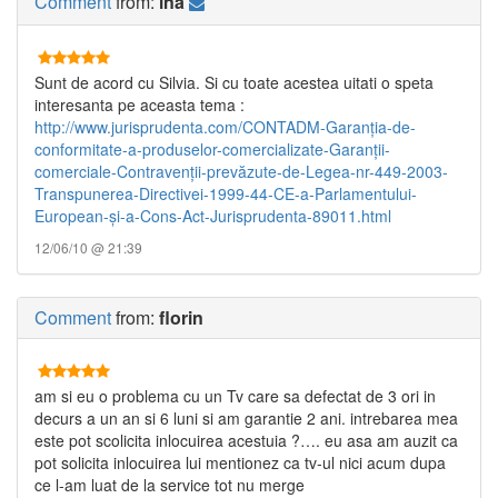
Comment
from:
ina
Sunt de acord cu Silvia. Si cu toate acestea uitati o speta
interesanta pe aceasta tema :
http://www.jurisprudenta.com/CONTADM-Garanţia-de-
conformitate-a-produselor-comercializate-Garanţii-
comerciale-Contravenţii-prevăzute-de-Legea-nr-449-2003-
Transpunerea-Directivei-1999-44-CE-a-Parlamentului-
European-şi-a-Cons-Act-Jurisprudenta-89011.html
12/06/10 @ 21:39
Comment
from:
florin
am si eu o problema cu un Tv care sa defectat de 3 ori in
decurs a un an si 6 luni si am garantie 2 ani. intrebarea mea
este pot scolicita inlocuirea acestuia ?…. eu asa am auzit ca
pot solicita inlocuirea lui mentionez ca tv-ul nici acum dupa
ce l-am luat de la service tot nu merge