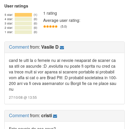
User ratings
1 rating
5 star:
(1)
4 star:
(0)
Average user rating:
3 star:
(0)
(5.0)
2 star:
(0)
1 star:
(0)
Comment
from:
Vasile D
cand te uiti la o femeie nu ai nevoie neaparat de scaner ca
sa stii ce ascunde :D ,evolutia nu poate fi oprita nu cred ca
va trece mult si vor aparea si scanere portabile si probabil
vom afla si cat o are Brad Pitt :D probabil societatea in 100-
200 ani va fi ceva asemanator cu Borgii fie ca ne place sau
nu
27/10/08 @ 13:55
Comment
from:
cristi
Este nevoie de asa ceva?