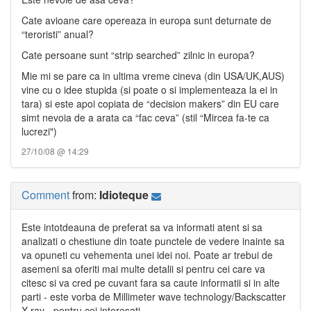
Cate avioane care opereaza in europa sunt deturnate de
“teroristi” anual?
Cate persoane sunt “strip searched” zilnic in europa?
Mie mi se pare ca in ultima vreme cineva (din USA/UK,AUS)
vine cu o idee stupida (si poate o si implementeaza la ei in
tara) si este apoi copiata de “decision makers” din EU care
simt nevoia de a arata ca “fac ceva” (stil “Mircea fa-te ca
lucrezi")
27/10/08 @ 14:29
Comment
from:
Idioteque
Este intotdeauna de preferat sa va informati atent si sa
analizati o chestiune din toate punctele de vedere inainte sa
va opuneti cu vehementa unei idei noi. Poate ar trebui de
asemeni sa oferiti mai multe detalii si pentru cei care va
citesc si va cred pe cuvant fara sa caute informatii si in alte
parti - este vorba de Millimeter wave technology/Backscatter
X-ray - pentru cei interesati.