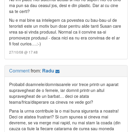
ma pun sa dau ceasul jos, desi e din plastic. Dar ai cu cine
sa te certi?
Nu e mai bine sa intelegem ca povestea cu bau-bau-ul de
teroristi este un motiv bun doar pentru alde tanti Susan care
vrea sa-si vinda produsul. Normal ca ii convine sa-si
promoveze produsul - daca nici ea nu era convinsa de el ar
fi fost curios….:-)
27/10/08 @ 17:48
Comment
from:
Radu
Probabil doamnele/domnisoarele vor trece printr-un aparat
supravegheat de o femeie, iar domnii printr-un altul
supravegheat de un barbat… deci ce atata
teama/frica/disperare ca cineva ne vede goi?
Pana la urma contribuie la o mai buna siguranta a noastra!
Deci ce atatea frustrari? Si cum spunea si cineva mai
devreme, se va merge mai rapid, nu mai stam la coada (din
cauza ca tiuie la fiecare catarama de curea sau moneda