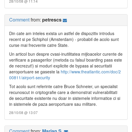
28/10/08 @ 11:14
Comment
from:
petrescs
Din cate am inteles exista un astfel de dispozitiv introdus
recent si pe Schiphol (Amsterdam) - probabil de acolo sunt
curse mai frecvente catre State.
Un articol bun despre cvasi-inutilitatea mijloacelor curente de
verificare a pasagerilor (metoda cu falsul boarding pass este
de necrezut!) si moduri explicite de bypass al securitatii
aeroportuare se gaseste la
http://www.theatlantic.com/doc/2
00811/airport-security
Tot acolo sunt referinte catre Bruce Schneier, un specialist
recunoscut in criptografie care a demonstrat vulnerabilitati
de securitate existente nu doar in sistemele informatice ci si
in sistemele de paza aeroportuare sau militare.
28/10/08 @ 13:07
Comment
from:
Marian S.