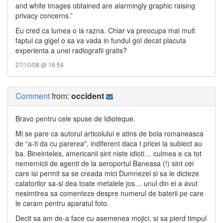
and white images obtained are alarmingly graphic raising
privacy concerns.”
Eu cred ca lumea o ia razna. Chiar va preocupa mai mult
faptul ca gigel o sa va vada in fundul gol decat placuta
experienta a unei radiografii gratis?
27/10/08 @ 16:54
Comment
from:
occident
Bravo pentru cele spuse de Idioteque.
Mi se pare ca autorul articolului e atins de bola romaneasca
de “a-ti da cu parerea", indiferent daca t pricei la subiect au
ba. Bineinteles, americanii sint niste idioti… culmea e ca tot
nemernicii de agenti de la aeroportul Baneasa (!) sint cei
care isi permit sa se creada mici Dumnezei si sa le dicteze
calatorilor sa-si dea toate metalele jos… unul din ei a avut
nesimtirea sa comenteze despre numerul de baterii pe care
le caram pentru aparatul foto.
Decit sa am de-a face cu asemenea mojici, si sa pierd timpul