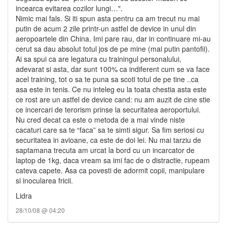
incearca evitarea cozilor lungi…".
Nimic mai fals. Si iti spun asta pentru ca am trecut nu mai
putin de acum 2 zile printr-un astfel de device in unul din
aeropoartele din China. Imi pare rau, dar in continuare mi-au
cerut sa dau absolut totul jos de pe mine (mai putin pantofii).
Ai sa spui ca are legatura cu trainingul personalului,
adevarat si asta, dar sunt 100% ca indiferent cum se va face
acel training, tot o sa te puna sa scoti totul de pe tine ..ca
asa este in tenis. Ce nu inteleg eu la toata chestia asta este
ce rost are un astfel de device cand: nu am auzit de cine stie
ce incercari de terorism prinse la securitatea aeroportului.
Nu cred decat ca este o metoda de a mai vinde niste
cacaturi care sa te “faca” sa te simti sigur. Sa fim seriosi cu
securitatea in avioane, ca este de doi lei. Nu mai tarziu de
saptamana trecuta am urcat la bord cu un incarcator de
laptop de 1kg, daca vream sa imi fac de o distractie, rupeam
cateva capete. Asa ca povesti de adormit copii, manipulare
si inocularea fricii.
Lidra
28/10/08 @ 04:20