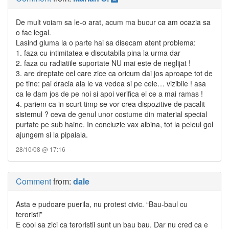
De mult voiam sa le-o arat, acum ma bucur ca am ocazia sa
o fac legal.
Lasind gluma la o parte hai sa disecam atent problema:
1. faza cu intimitatea e discutabila pina la urma dar
2. faza cu radiatiile suportate NU mai este de neglijat !
3. are dreptate cel care zice ca oricum dai jos aproape tot de
pe tine: pai dracia aia le va vedea si pe cele… vizibile ! asa
ca le dam jos de pe noi si apoi verifica ei ce a mai ramas !
4. pariem ca in scurt timp se vor crea dispozitive de pacalit
sistemul ? ceva de genul unor costume din material special
purtate pe sub haine. In concluzie vax albina, tot la peleul gol
ajungem si la pipaiala.
28/10/08 @ 17:16
Comment
from:
dale
Asta e pudoare puerila, nu protest civic. “Bau-baul cu
teroristi”
E cool sa zici ca teroristii sunt un bau bau. Dar nu cred ca e