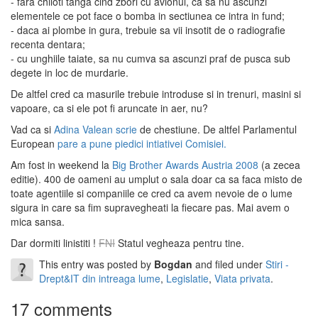
- fara chiloti tanga cind zbori cu avionul, ca sa nu ascunzi
elementele ce pot face o bomba in sectiunea ce intra in fund;
- daca ai plombe in gura, trebuie sa vii insotit de o radiografie
recenta dentara;
- cu unghiile taiate, sa nu cumva sa ascunzi praf de pusca sub
degete in loc de murdarie.
De altfel cred ca masurile trebuie introduse si in trenuri, masini si
vapoare, ca si ele pot fi aruncate in aer, nu?
Vad ca si
Adina Valean scrie
de chestiune. De altfel Parlamentul
European
pare a pune piedici intiativei Comisiei.
Am fost in weekend la
Big Brother Awards Austria 2008
(a zecea
editie). 400 de oameni au umplut o sala doar ca sa faca misto de
toate agentiile si companiile ce cred ca avem nevoie de o lume
sigura in care sa fim supravegheati la fiecare pas. Mai avem o
mica sansa.
Dar dormiti linistiti !
FNI
Statul vegheaza pentru tine.
This entry was posted by
Bogdan
and filed under
Stiri -
Drept&IT din intreaga lume
,
Legislatie
,
Viata privata
.
17 comments