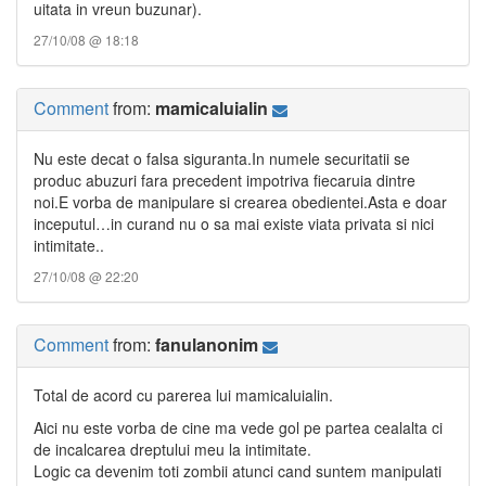
uitata in vreun buzunar).
27/10/08 @ 18:18
Comment
from:
mamicaluialin
Nu este decat o falsa siguranta.In numele securitatii se
produc abuzuri fara precedent impotriva fiecaruia dintre
noi.E vorba de manipulare si crearea obedientei.Asta e doar
inceputul…in curand nu o sa mai existe viata privata si nici
intimitate..
27/10/08 @ 22:20
Comment
from:
fanulanonim
Total de acord cu parerea lui mamicaluialin.
Aici nu este vorba de cine ma vede gol pe partea cealalta ci
de incalcarea dreptului meu la intimitate.
Logic ca devenim toti zombii atunci cand suntem manipulati