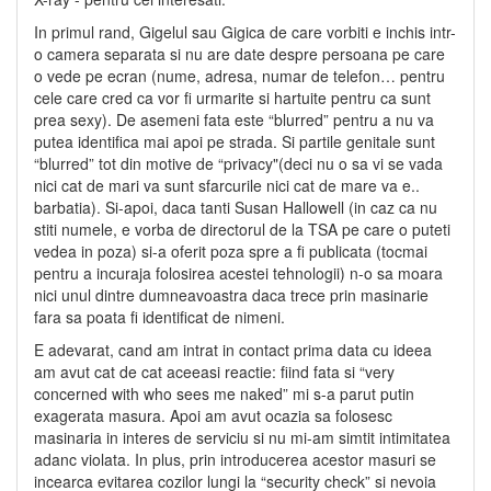
In primul rand, Gigelul sau Gigica de care vorbiti e inchis intr-
o camera separata si nu are date despre persoana pe care
o vede pe ecran (nume, adresa, numar de telefon… pentru
cele care cred ca vor fi urmarite si hartuite pentru ca sunt
prea sexy). De asemeni fata este “blurred” pentru a nu va
putea identifica mai apoi pe strada. Si partile genitale sunt
“blurred” tot din motive de “privacy"(deci nu o sa vi se vada
nici cat de mari va sunt sfarcurile nici cat de mare va e..
barbatia). Si-apoi, daca tanti Susan Hallowell (in caz ca nu
stiti numele, e vorba de directorul de la TSA pe care o puteti
vedea in poza) si-a oferit poza spre a fi publicata (tocmai
pentru a incuraja folosirea acestei tehnologii) n-o sa moara
nici unul dintre dumneavoastra daca trece prin masinarie
fara sa poata fi identificat de nimeni.
E adevarat, cand am intrat in contact prima data cu ideea
am avut cat de cat aceeasi reactie: fiind fata si “very
concerned with who sees me naked” mi s-a parut putin
exagerata masura. Apoi am avut ocazia sa folosesc
masinaria in interes de serviciu si nu mi-am simtit intimitatea
adanc violata. In plus, prin introducerea acestor masuri se
incearca evitarea cozilor lungi la “security check” si nevoia