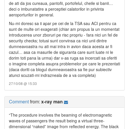
de ati da jos cureaua, pantofii, portofelul, cheile si banii…
deci o imbunatatire a perceptiei calatorilor in privinta
aeroporturilor in general.
Nu-mi doresc sa ii apar pe cei de la TSA sau ACI pentru ca
sunt de multe ori exagerati (chiar am propus la un momentat
introducerea unor zboruri pe risc propriu - fara nici un fel de
security checks; totusi sunt convinsa ca nici unii dintre
dumneavoastra nu ati mai intra in avion daca acesta ar fi
cazul… asa ca masurile de siguranta care sunt luate ni le
dorim toti pana la urma) dar v-as ruga sa incercati sa oferiti
o imagine completa asupra problemelor pe care le prezentati
(daca doriti ca blogul dumneavoastra sa fie pur subiectiv
atunci scuzati-mi indrazneala de a va completa)
27/10/08 @ 15:33
Comment
from:
x-ray man
“The procedure involves the beaming of electromagnetic
waves of passengers the result being a virtual three-
dimensional “naked” image from reflected energy. The black