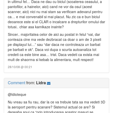
in ultimul fel… Daca ne dau cu biciul (scoaterea ceasului, a
pantofilor, a hainelor, aici) cand ne vor da osul (acest
scanner, aici) nici nu mai stam sa verificam adevarul pentru
ca… e mai convenabil si mai placut. Nu zic ca e bun biciul
deoarece este si el CLAR o incalcare a drepturilor omului dar
totusi.. chiar asa kamikaze inainte?
Sincer.. majoritatea celor de aici au postat in felul “vai, dar
conteaza cine ma vede dezbracat ca doar o am de 3 pixeli
pe displayul lui…” sau “dar daca ne controleaza un barbat
pe barbati e ok". Daca voi dupa o scurta autoanaliza tot
credeti ca este bine asa… trist. Daca vedeti ca exista mai
mult de shaorma si kebab la alimentara, mult respect!
28/10/08 @ 00:21
Comment
from:
Lidra
@Idioteque
Nu vreau sa fiu rau, dar la ce va trebuie tata sa ma vedeti 3D
la aeroport pentru scanare? Sistemul actual ce are? Si
degeaba spui ca “prin introducerea acestor masuri se