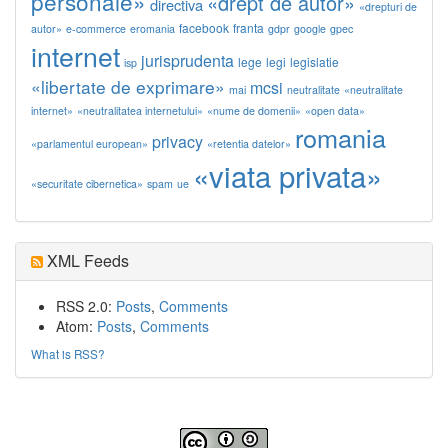
personale»
«drept de autor»
directiva
«drepturi de
facebook
franta
autor»
e-commerce
eromania
gdpr
google
gpec
internet
jurisprudenta
lege
legi
legislatie
isp
«libertate de exprimare»
mcsi
mai
neutralitate
«neutralitate
internet»
«neutralitatea internetului»
«nume de domenii»
«open data»
romania
privacy
«parlamentul european»
«retentia datelor»
«viata privata»
«securitate cibernetica»
spam
ue
XML Feeds
RSS 2.0:
Posts
,
Comments
Atom:
Posts
,
Comments
What is RSS?