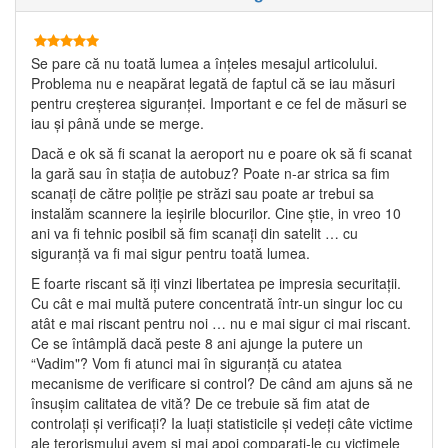
Se pare că nu toată lumea a înțeles mesajul articolului.
Problema nu e neapărat legată de faptul că se iau măsuri
pentru creșterea siguranței. Important e ce fel de măsuri se
iau și până unde se merge.
Dacă e ok să fi scanat la aeroport nu e poare ok să fi scanat
la gară sau în stația de autobuz? Poate n-ar strica sa fim
scanați de către poliție pe străzi sau poate ar trebui sa
instalăm scannere la ieșirile blocurilor. Cine știe, in vreo 10
ani va fi tehnic posibil să fim scanați din satelit … cu
siguranță va fi mai sigur pentru toată lumea.
E foarte riscant să iți vinzi libertatea pe impresia securitații.
Cu cât e mai multă putere concentrată într-un singur loc cu
atât e mai riscant pentru noi … nu e mai sigur ci mai riscant.
Ce se întâmplă dacă peste 8 ani ajunge la putere un
“Vadim"? Vom fi atunci mai în siguranță cu atatea
mecanisme de verificare si control? De când am ajuns să ne
însușim calitatea de vită? De ce trebuie să fim atat de
controlați și verificați? Ia luați statisticile și vedeți câte victime
ale terorismului avem și mai apoi comparați-le cu victimele