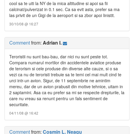
cool sa te uiti la NY de la mica altitudine si apoi sa fii
calcinat/pulverizat in 0.1 sec. Ca sa evit asta, prefer sa ma
las privit de un Gigi de la aeroport si sa zbor apoi linistit.
30/10/08 @ 16:27
Comment
from:
Adrian I.
Teroristii nu sunt bau-bau, dar nici nu sunt peste tot.
Compara numarul mortilor din accidentele aviatice produse
de terorism si cele produse din diverse alte cauze, si o sa
vezi ca nu de teroristi trebuie sa te temi cel mai mult cind te
urci intr-un avion. Sigur, de 11 septembrie ne amintim
mereu, dar de un avion prabusit din motive tehnice, uitam in
2 saptamini. Asa ca eu prefer sa mi se respecte drepturile, la
care nu vreau sa renunt pentru un fals sentiment de
securitate.
04/11/08 @ 16:42
Comment
from:
Cosmin L. Neagu