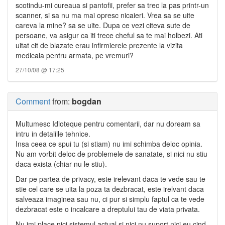
scotindu-mi cureaua si pantofii, prefer sa trec la pas printr-un
scanner, si sa nu ma mai opresc nicaieri. Vrea sa se uite
careva la mine? sa se uite. Dupa ce vezi citeva sute de
persoane, va asigur ca iti trece cheful sa te mai holbezi. Ati
uitat cit de blazate erau infirmierele prezente la vizita
medicala pentru armata, pe vremuri?
27/10/08 @ 17:25
Comment
from:
bogdan
Multumesc Idioteque pentru comentarii, dar nu doream sa
intru in detaliile tehnice.
Insa ceea ce spui tu (si stiam) nu imi schimba deloc opinia.
Nu am vorbit deloc de problemele de sanatate, si nici nu stiu
daca exista (chiar nu le stiu).
Dar pe partea de privacy, este irelevant daca te vede sau te
stie cel care se uita la poza ta dezbracat, este irelvant daca
salveaza imaginea sau nu, ci pur si simplu faptul ca te vede
dezbracat este o incalcare a dreptului tau de viata privata.
Nu imi place nici sistemul actual si nici nu suport nici eu cind