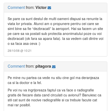
Comment
from:
Victor
Se pare ca sunt destul de multi oameni dispusi sa renunte la
viata lor privata. Atunci am o propunere pentru cei care se
simt bine sa fie “dezbracati” la aeroport. Hai sa facem un site
pe care sa va postati sub protectia anonimatului poze cu voi
dezbracati (ok fara sa apara fata). Ia sa vedem cati dintre voi
o sa faca asa ceva :)
28/10/08 @ 10:21
Comment
from:
pitagora
Pe mine nu partea ca vede nu stiu cine gol ma deranjeaza
ca si la doctor e la fel.
Pe voi nu va ingrijoreaza faptul ca va face o radiografie
gratis de fiecare data cand circulati cu avionul? Banuiesc ca
stii cat sunt de nocive radiografiile si ca trebuie facute cat
mai rar posibil.