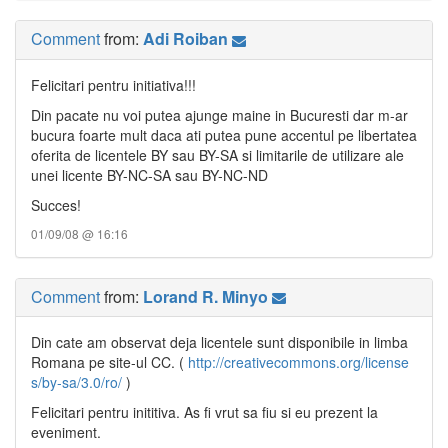
Comment
from:
Adi Roiban
Felicitari pentru initiativa!!!
Din pacate nu voi putea ajunge maine in Bucuresti dar m-ar
bucura foarte mult daca ati putea pune accentul pe libertatea
oferita de licentele BY sau BY-SA si limitarile de utilizare ale
unei licente BY-NC-SA sau BY-NC-ND
Succes!
01/09/08 @ 16:16
Comment
from:
Lorand R. Minyo
Din cate am observat deja licentele sunt disponibile in limba
Romana pe site-ul CC. (
http://creativecommons.org/license
s/by-sa/3.0/ro/
)
Felicitari pentru inititiva. As fi vrut sa fiu si eu prezent la
eveniment.