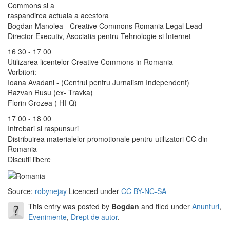
Commons si a
raspandirea actuala a acestora
Bogdan Manolea - Creative Commons Romania Legal Lead -
Director Executiv, Asociatia pentru Tehnologie si Internet
16 30 - 17 00
Utilizarea licentelor Creative Commons in Romania
Vorbitori:
Ioana Avadani - (Centrul pentru Jurnalism Independent)
Razvan Rusu (ex- Travka)
Florin Grozea ( HI-Q)
17 00 - 18 00
Intrebari si raspunsuri
Distribuirea materialelor promotionale pentru utilizatori CC din
Romania
Discutii libere
Source:
robynejay
Licenced under
CC BY-NC-SA
This entry was posted by
Bogdan
and filed under
Anunturi
,
Evenimente
,
Drept de autor
.