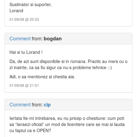
Sustinator si suporter,
Lorand
01/09/08 @ 20:33
Comment
from:
bogdan
Hai si tu Lorand !
Da, de azi sunt disponibile si in romana. Practic au mers cu o
zi inainte, ca sa fiu sigur ca nu-s probleme tehnice :-)
Adi, o sa mentionez si chestia aia.
01/09/08 @ 21:51
Comment
from:
cip
Iertata fie-mi intrebarea, eu nu pricep o chestiune: cum poti
sa “lansezi oficial” un mod de licentiere care se mai si lauda
cu faptul ca e OPEN?