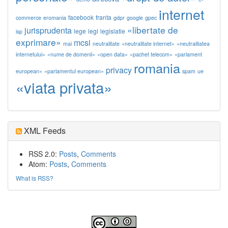
internet
facebook
franta
commerce
eromania
gdpr
google
gpec
«libertate de
jurisprudenta
lege
legi
legislatie
isp
exprimare»
mcsi
mai
neutralitate
«neutralitate internet»
«neutralitatea
internetului»
«nume de domenii»
«open data»
«pachet telecom»
«parlament
romania
privacy
european»
«parlamentul european»
spam
ue
«viata privata»
XML Feeds
RSS 2.0:
Posts
,
Comments
Atom:
Posts
,
Comments
What is RSS?