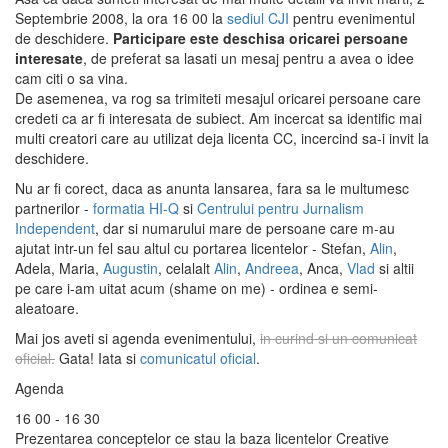
Septembrie 2008, la ora 16 00 la
sediul CJI
pentru evenimentul
de deschidere.
Participare este deschisa oricarei persoane
interesate
, de preferat sa lasati un mesaj pentru a avea o idee
cam citi o sa vina.
De asemenea, va rog sa trimiteti mesajul oricarei persoane care
credeti ca ar fi interesata de subiect. Am incercat sa identific mai
multi creatori care au utilizat deja licenta CC, incercind sa-i invit la
deschidere.
Nu ar fi corect, daca as anunta lansarea, fara sa le multumesc
partnerilor -
formatia HI-Q
si
Centrului pentru Jurnalism
Independent
, dar si numarului mare de persoane care m-au
ajutat intr-un fel sau altul cu portarea licentelor - Stefan,
Alin
,
Adela, Maria,
Augustin
, celalalt
Alin
,
Andreea
, Anca,
Vlad
si altii
pe care i-am uitat acum (shame on me) - ordinea e semi-
aleatoare.
Mai jos aveti si agenda evenimentului,
in curind si un comunicat
oficial.
Gata! Iata si
comunicatul oficial
.
Agenda
16 00 - 16 30
Prezentarea conceptelor ce stau la baza licentelor Creative