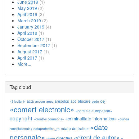
June 2019
(1)
May 2019
(2)
April 2019
(3)
March 2019
(2)
January 2019
(4)
April 2018
(1)
October 2017
(1)
September 2017
(1)
August 2017
(1)
April 2017
(1)
More...
Tag cloud
cej
acta
anspdcp
apti
blocare
«3 lovituri»
ancom
anpc
cedo
«comert electronic»
«comisia europeana»
copyright
«criminalitate informatica»
«creative commons»
«curtea
«date
«date de trafic»
constitutionala»
dataprotection_ro
personale»
«drept de autor»
directiva
demo
e-