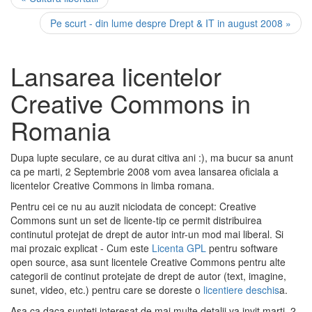
Pe scurt - din lume despre Drept & IT in august 2008 »
Lansarea licentelor
Creative Commons in
Romania
Dupa lupte seculare, ce au durat citiva ani :), ma bucur sa anunt
ca pe marti, 2 Septembrie 2008 vom avea lansarea oficiala a
licentelor Creative Commons in limba romana.
Pentru cei ce nu au auzit niciodata de concept: Creative
Commons sunt un set de licente-tip ce permit distribuirea
continutul protejat de drept de autor intr-un mod mai liberal. Si
mai prozaic explicat - Cum este
Licenta GPL
pentru software
open source, asa sunt licentele Creative Commons pentru alte
categorii de continut protejate de drept de autor (text, imagine,
sunet, video, etc.) pentru care se doreste o
licentiere deschis
a.
Asa ca daca sunteti interesat de mai multe detalii va invit marti, 2