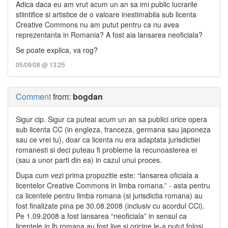
Adica daca eu am vrut acum un an sa imi public lucrarile
stiintifice si artistice de o valoare inestimabila sub licenta
Creative Commons nu am putut pentru ca nu avea
reprezentanta in Romania? A fost aia lansarea neoficiala?
Se poate explica, va rog?
05/09/08 @ 13:25
Comment
from:
bogdan
Sigur cip. Sigur ca puteai acum un an sa publici orice opera
sub licenta CC (in engleza, franceza, germana sau japoneza
sau ce vrei tu), doar ca licenta nu era adaptata jurisdictiei
romanesti si deci puteau fi probleme la recunoasterea ei
(sau a unor parti din ea) in cazul unui proces.
Dupa cum vezi prima propozitie este: “lansarea oficiala a
licentelor Creative Commons in limba romana.” - asta pentru
ca licentele pentru limba romana (si jurisdictia romana) au
fost finalizate pina pe 30.08.2008 (inclusiv cu acordul CCi).
Pe 1.09.2008 a fost lansarea “neoficiala” in sensul ca
licentele in lb romana au fost live si oricine le-a putut folosi,