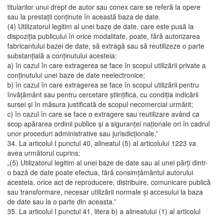
titularilor unui drept de autor sau conex care se referă la opere
sau la prestaţii conţinute în această baza de date.
(4) Utilizatorul legitim al unei baze de date, care este pusă la
dispoziţia publicului în orice modalitate, poate, fără autorizarea
fabricantului bazei de date, să extragă sau să reutilizeze o parte
substanţială a conţinutului acesteia:
a) în cazul în care extragerea se face în scopul utilizării private a
conţinutului unei baze de date neelectronice;
b) în cazul în care extragerea se face în scopul utilizării pentru
învăţământ sau pentru cercetare ştiinţifica, cu condiţia indicării
sursei şi în măsura justificată de scopul necomercial urmărit;
c) în cazul în care se face o extragere sau reutilizare având ca
scop apărarea ordinii publice şi a siguranţei naţionale ori în cadrul
unor proceduri administrative sau jurisdicţionale.”
34. La articolul I punctul 40, alineatul (5) al articolului 1223 va
avea următorul cuprins:
„(5) Utilizatorul legitim al unei baze de date sau al unei părţi dintr-
o bază de date poate efectua, fără consimţământul autorului
acesteia, orice act de reproducere, distribuire, comunicare publică
sau transformare, necesar utilizării normale şi accesului la baza
de date sau la o parte din aceasta.”
35. La articolul I punctul 41, litera b) a alineatului (1) al articolul