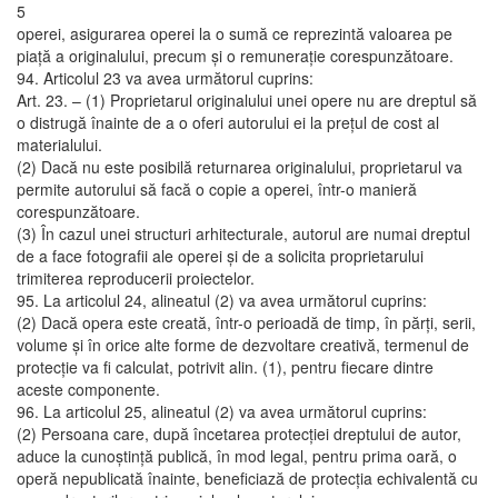
5
operei, asigurarea operei la o sumă ce reprezintă valoarea pe
piaţă a originalului, precum şi o remuneraţie corespunzătoare.
94. Articolul 23 va avea următorul cuprins:
Art. 23. – (1) Proprietarul originalului unei opere nu are dreptul să
o distrugă înainte de a o oferi autorului ei la preţul de cost al
materialului.
(2) Dacă nu este posibilă returnarea originalului, proprietarul va
permite autorului să facă o copie a operei, într-o manieră
corespunzătoare.
(3) În cazul unei structuri arhitecturale, autorul are numai dreptul
de a face fotografii ale operei şi de a solicita proprietarului
trimiterea reproducerii proiectelor.
95. La articolul 24, alineatul (2) va avea următorul cuprins:
(2) Dacă opera este creată, într-o perioadă de timp, în părţi, serii,
volume şi în orice alte forme de dezvoltare creativă, termenul de
protecţie va fi calculat, potrivit alin. (1), pentru fiecare dintre
aceste componente.
96. La articolul 25, alineatul (2) va avea următorul cuprins:
(2) Persoana care, după încetarea protecţiei dreptului de autor,
aduce la cunoştinţă publică, în mod legal, pentru prima oară, o
operă nepublicată înainte, beneficiază de protecţia echivalentă cu