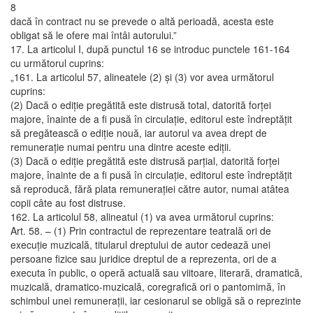
8
dacă în contract nu se prevede o altă perioadă, acesta este
obligat să le ofere mai întâi autorului.”
17. La articolul I, după punctul 16 se introduc punctele 161-164
cu următorul cuprins:
„161. La articolul 57, alineatele (2) şi (3) vor avea următorul
cuprins:
(2) Dacă o ediţie pregătită este distrusă total, datorită forţei
majore, înainte de a fi pusă în circulaţie, editorul este îndreptăţit
să pregătească o ediţie nouă, iar autorul va avea drept de
remuneraţie numai pentru una dintre aceste ediţii.
(3) Dacă o ediţie pregătită este distrusă parţial, datorită forţei
majore, înainte de a fi pusă în circulaţie, editorul este îndreptăţit
să reproducă, fără plata remuneraţiei către autor, numai atâtea
copii câte au fost distruse.
162. La articolul 58, alineatul (1) va avea următorul cuprins:
Art. 58. – (1) Prin contractul de reprezentare teatrală ori de
execuţie muzicală, titularul dreptului de autor cedează unei
persoane fizice sau juridice dreptul de a reprezenta, ori de a
executa în public, o operă actuală sau viitoare, literară, dramatică,
muzicală, dramatico-muzicală, coregrafică ori o pantomimă, în
schimbul unei remuneraţii, iar cesionarul se obligă să o reprezinte