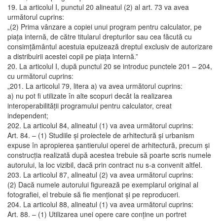
19. La articolul I, punctul 20 alineatul (2) al art. 73 va avea
următorul cuprins:
„(2) Prima vânzare a copiei unui program pentru calculator, pe
piaţa internă, de către titularul drepturilor sau cea făcută cu
consimţământul acestuia epuizează dreptul exclusiv de autorizare
a distribuirii acestei copii pe piaţa internă.”
20. La articolul I, după punctul 20 se introduc punctele 201 – 204,
cu următorul cuprins:
„201. La articolul 79, litera a) va avea următorul cuprins:
a) nu pot fi utilizate în alte scopuri decât la realizarea
interoperabilităţii programului pentru calculator, creat
independent;
202. La articolul 84, alineatul (1) va avea următorul cuprins:
Art. 84. – (1) Studiile şi proiectele de arhitectură şi urbanism
expuse în apropierea şantierului operei de arhitectură, precum şi
construcţia realizată după acestea trebuie să poarte scris numele
autorului, la loc vizibil, dacă prin contract nu s-a convenit altfel.
203. La articolul 87, alineatul (2) va avea următorul cuprins:
(2) Dacă numele autorului figurează pe exemplarul original al
fotografiei, el trebuie să fie menţionat şi pe reproduceri.
204. La articolul 88, alineatul (1) va avea următorul cuprins:
Art. 88. – (1) Utilizarea unei opere care conţine un portret