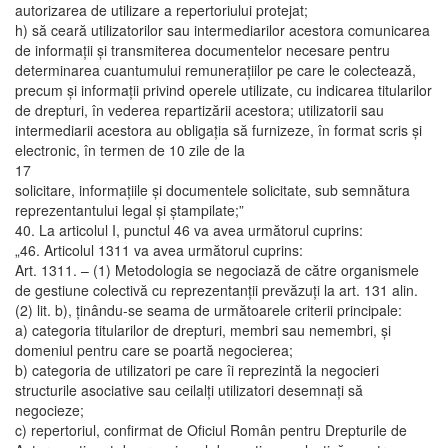
autorizarea de utilizare a repertoriului protejat;
h) să ceară utilizatorilor sau intermediarilor acestora comunicarea
de informaţii şi transmiterea documentelor necesare pentru
determinarea cuantumului remuneraţiilor pe care le colectează,
precum şi informaţii privind operele utilizate, cu indicarea titularilor
de drepturi, în vederea repartizării acestora; utilizatorii sau
intermediarii acestora au obligaţia să furnizeze, în format scris şi
electronic, în termen de 10 zile de la
17
solicitare, informaţiile şi documentele solicitate, sub semnătura
reprezentantului legal şi ştampilate;”
40. La articolul I, punctul 46 va avea următorul cuprins:
„46. Articolul 1311 va avea următorul cuprins:
Art. 1311. – (1) Metodologia se negociază de către organismele
de gestiune colectivă cu reprezentanţii prevăzuţi la art. 131 alin.
(2) lit. b), ţinându-se seama de următoarele criterii principale:
a) categoria titularilor de drepturi, membri sau nemembri, şi
domeniul pentru care se poartă negocierea;
b) categoria de utilizatori pe care îi reprezintă la negocieri
structurile asociative sau ceilalţi utilizatori desemnaţi să
negocieze;
c) repertoriul, confirmat de Oficiul Român pentru Drepturile de