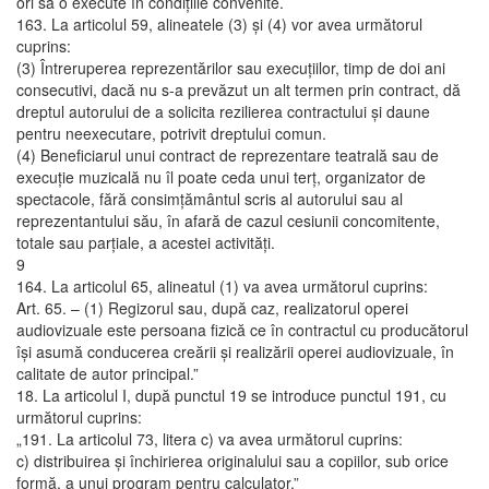
ori să o execute în condiţiile convenite.
163. La articolul 59, alineatele (3) şi (4) vor avea următorul
cuprins:
(3) Întreruperea reprezentărilor sau execuţiilor, timp de doi ani
consecutivi, dacă nu s-a prevăzut un alt termen prin contract, dă
dreptul autorului de a solicita rezilierea contractului şi daune
pentru neexecutare, potrivit dreptului comun.
(4) Beneficiarul unui contract de reprezentare teatrală sau de
execuţie muzicală nu îl poate ceda unui terţ, organizator de
spectacole, fără consimţământul scris al autorului sau al
reprezentantului său, în afară de cazul cesiunii concomitente,
totale sau parţiale, a acestei activităţi.
9
164. La articolul 65, alineatul (1) va avea următorul cuprins:
Art. 65. – (1) Regizorul sau, după caz, realizatorul operei
audiovizuale este persoana fizică ce în contractul cu producătorul
îşi asumă conducerea creării şi realizării operei audiovizuale, în
calitate de autor principal.”
18. La articolul I, după punctul 19 se introduce punctul 191, cu
următorul cuprins:
„191. La articolul 73, litera c) va avea următorul cuprins:
c) distribuirea şi închirierea originalului sau a copiilor, sub orice
formă, a unui program pentru calculator.”