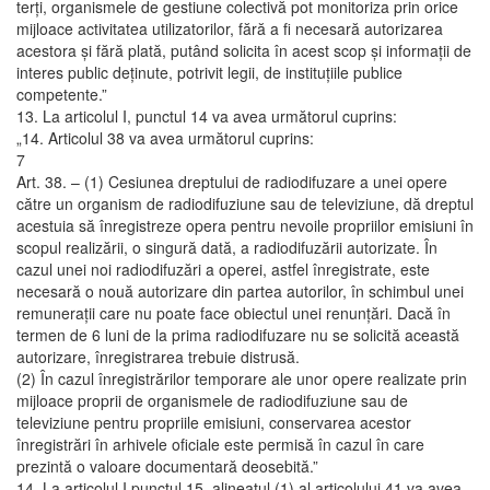
terţi, organismele de gestiune colectivă pot monitoriza prin orice
mijloace activitatea utilizatorilor, fără a fi necesară autorizarea
acestora şi fără plată, putând solicita în acest scop şi informaţii de
interes public deţinute, potrivit legii, de instituţiile publice
competente.”
13. La articolul I, punctul 14 va avea următorul cuprins:
„14. Articolul 38 va avea următorul cuprins:
7
Art. 38. – (1) Cesiunea dreptului de radiodifuzare a unei opere
către un organism de radiodifuziune sau de televiziune, dă dreptul
acestuia să înregistreze opera pentru nevoile propriilor emisiuni în
scopul realizării, o singură dată, a radiodifuzării autorizate. În
cazul unei noi radiodifuzări a operei, astfel înregistrate, este
necesară o nouă autorizare din partea autorilor, în schimbul unei
remuneraţii care nu poate face obiectul unei renunţări. Dacă în
termen de 6 luni de la prima radiodifuzare nu se solicită această
autorizare, înregistrarea trebuie distrusă.
(2) În cazul înregistrărilor temporare ale unor opere realizate prin
mijloace proprii de organismele de radiodifuziune sau de
televiziune pentru propriile emisiuni, conservarea acestor
înregistrări în arhivele oficiale este permisă în cazul în care
prezintă o valoare documentară deosebită.”
14. La articolul I punctul 15, alineatul (1) al articolului 41 va avea