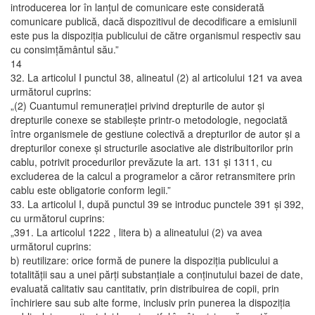
introducerea lor în lanţul de comunicare este considerată
comunicare publică, dacă dispozitivul de decodificare a emisiunii
este pus la dispoziţia publicului de către organismul respectiv sau
cu consimţământul său.”
14
32. La articolul I punctul 38, alineatul (2) al articolului 121 va avea
următorul cuprins:
„(2) Cuantumul remuneraţiei privind drepturile de autor şi
drepturile conexe se stabileşte printr-o metodologie, negociată
între organismele de gestiune colectivă a drepturilor de autor şi a
drepturilor conexe şi structurile asociative ale distribuitorilor prin
cablu, potrivit procedurilor prevăzute la art. 131 şi 1311, cu
excluderea de la calcul a programelor a căror retransmitere prin
cablu este obligatorie conform legii.”
33. La articolul I, după punctul 39 se introduc punctele 391 şi 392,
cu următorul cuprins:
„391. La articolul 1222 , litera b) a alineatului (2) va avea
următorul cuprins:
b) reutilizare: orice formă de punere la dispoziţia publicului a
totalităţii sau a unei părţi substanţiale a conţinutului bazei de date,
evaluată calitativ sau cantitativ, prin distribuirea de copii, prin
închiriere sau sub alte forme, inclusiv prin punerea la dispoziţia