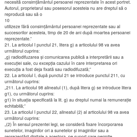
necesită consimţământul persoanei reprezentate în acest portret.
Autorul, proprietarul sau posesorul acesteia nu are dreptul să o
reproducă sau să o
10
utilizeze fără consimţământul persoanei reprezentate sau al
succesorilor acesteia, timp de 20 de ani după moartea persoanei
reprezentate.”
21. La articolul I punctul 21, litera g) a articolului 98 va avea
următorul cuprins:
„g) radiodifuzarea şi comunicarea publică a interpretării sau a
execuţiei sale, cu excepţia cazului în care interpretarea ori
execuţia a fost deja fixată sau radiodifuzată;”
22. La articolul I, după punctul 21 se introduce punctul 211, cu
următorul cuprins:
„211. La articolul 98 alineatul (1), după litera g) se introduce litera
g1), cu următorul cuprins:
g1) în situaţia specificată la lit. g) au dreptul numai la remuneraţie
echitabilă;”
23. La articolul I punctul 22, alineatul (2) al articolului 98 va avea
următorul cuprins:
„(2) În sensul prezentei legi, se consideră fixare încorporarea
sunetelor, imaginilor ori a sunetelor şi imaginilor sau a
reprezentării digitale a acestora, pe suport care permite