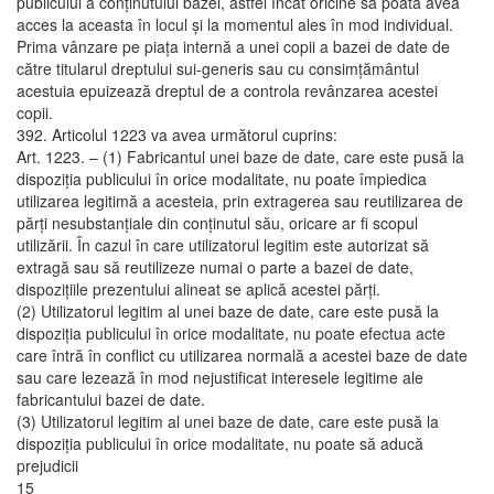
publicului a conţinutului bazei, astfel încât oricine să poată avea
acces la aceasta în locul şi la momentul ales în mod individual.
Prima vânzare pe piaţa internă a unei copii a bazei de date de
către titularul dreptului sui-generis sau cu consimţământul
acestuia epuizează dreptul de a controla revânzarea acestei
copii.
392. Articolul 1223 va avea următorul cuprins:
Art. 1223. – (1) Fabricantul unei baze de date, care este pusă la
dispoziţia publicului în orice modalitate, nu poate împiedica
utilizarea legitimă a acesteia, prin extragerea sau reutilizarea de
părţi nesubstanţiale din conţinutul său, oricare ar fi scopul
utilizării. În cazul în care utilizatorul legitim este autorizat să
extragă sau să reutilizeze numai o parte a bazei de date,
dispoziţiile prezentului alineat se aplică acestei părţi.
(2) Utilizatorul legitim al unei baze de date, care este pusă la
dispoziţia publicului în orice modalitate, nu poate efectua acte
care întră în conflict cu utilizarea normală a acestei baze de date
sau care lezează în mod nejustificat interesele legitime ale
fabricantului bazei de date.
(3) Utilizatorul legitim al unei baze de date, care este pusă la
dispoziţia publicului în orice modalitate, nu poate să aducă
prejudicii
15