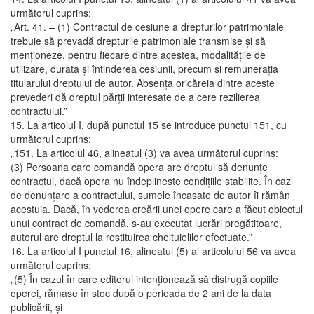
următorul cuprins:
„Art. 41. – (1) Contractul de cesiune a drepturilor patrimoniale
trebuie să prevadă drepturile patrimoniale transmise şi să
menţioneze, pentru fiecare dintre acestea, modalităţile de
utilizare, durata şi întinderea cesiunii, precum şi remuneraţia
titularului dreptului de autor. Absenţa oricăreia dintre aceste
prevederi dă dreptul părţii interesate de a cere rezilierea
contractului.”
15. La articolul I, după punctul 15 se introduce punctul 151, cu
următorul cuprins:
„151. La articolul 46, alineatul (3) va avea următorul cuprins:
(3) Persoana care comandă opera are dreptul să denunţe
contractul, dacă opera nu îndeplineşte condiţiile stabilite. În caz
de denunţare a contractului, sumele încasate de autor îi rămân
acestuia. Dacă, în vederea creării unei opere care a făcut obiectul
unui contract de comandă, s-au executat lucrări pregătitoare,
autorul are dreptul la restituirea cheltuielilor efectuate.”
16. La articolul I punctul 16, alineatul (5) al articolului 56 va avea
următorul cuprins:
„(5) În cazul în care editorul intenţionează să distrugă copiile
operei, rămase în stoc după o perioada de 2 ani de la data
publicării, şi