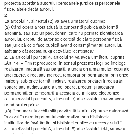
protecţia acordată autorului persoanele juridice şi persoanele
fizice, altele decât autorul.
2
La articolul 4, alineatul (2) va avea următorul cuprins:
(2) Când opera a fost adusă la cunoştinţă publică sub formă
anonimă, sau sub un pseudonim, care nu permite identificarea
autorului, dreptul de autor se exercită de către persoana fizică
sau juridică ce o face publică având consimţământul autorului,
atât timp cât acesta nu-şi dezvăluie identitatea.”
2. La articolul I punctul 4, articolul 14 va avea următorul cuprins:
„Art. 14. – Prin reproducere, în sensul prezentei legi, se înţelege
realizarea, integrală sau parţială, a uneia ori a mai multor copii ale
unei opere, direct sau indirect, temporar ori permanent, prin orice
mijloc şi sub orice formă, inclusiv realizarea oricărei înregistrări
sonore sau audiovizuale a unei opere, precum şi stocarea
permanentă ori temporară a acesteia cu mijloace electronice.”
3. La articolul I punctul 5, alineatul (3) al articolului 144 va avea
următorul cuprins:
„(3) Remuneraţia echitabilă prevăzută la alin. (2) nu se datorează,
în cazul în care împrumutul este realizat prin bibliotecile
instituţiilor de învăţământ şi biblioteci publice cu acces gratuit.”
4. La articolul I punctul 6, alineatul (5) al articolului 144, va avea