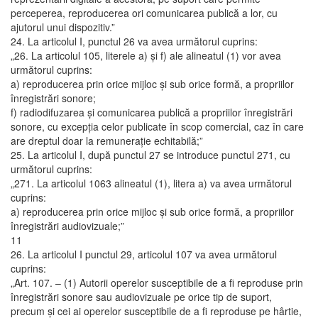
perceperea, reproducerea ori comunicarea publică a lor, cu
ajutorul unui dispozitiv.”
24. La articolul I, punctul 26 va avea următorul cuprins:
„26. La articolul 105, literele a) şi f) ale alineatul (1) vor avea
următorul cuprins:
a) reproducerea prin orice mijloc şi sub orice formă, a propriilor
înregistrări sonore;
f) radiodifuzarea şi comunicarea publică a propriilor înregistrări
sonore, cu excepţia celor publicate în scop comercial, caz în care
are dreptul doar la remuneraţie echitabilă;”
25. La articolul I, după punctul 27 se introduce punctul 271, cu
următorul cuprins:
„271. La articolul 1063 alineatul (1), litera a) va avea următorul
cuprins:
a) reproducerea prin orice mijloc şi sub orice formă, a propriilor
înregistrări audiovizuale;”
11
26. La articolul I punctul 29, articolul 107 va avea următorul
cuprins:
„Art. 107. – (1) Autorii operelor susceptibile de a fi reproduse prin
înregistrări sonore sau audiovizuale pe orice tip de suport,
precum şi cei ai operelor susceptibile de a fi reproduse pe hârtie,