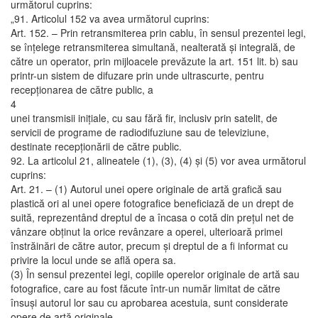
următorul cuprins:
„91. Articolul 152 va avea următorul cuprins:
Art. 152. – Prin retransmiterea prin cablu, în sensul prezentei legi,
se înţelege retransmiterea simultană, nealterată şi integrală, de
către un operator, prin mijloacele prevăzute la art. 151 lit. b) sau
printr-un sistem de difuzare prin unde ultrascurte, pentru
recepţionarea de către public, a
4
unei transmisii iniţiale, cu sau fără fir, inclusiv prin satelit, de
servicii de programe de radiodifuziune sau de televiziune,
destinate recepţionării de către public.
92. La articolul 21, alineatele (1), (3), (4) şi (5) vor avea următorul
cuprins:
Art. 21. – (1) Autorul unei opere originale de artă grafică sau
plastică ori al unei opere fotografice beneficiază de un drept de
suită, reprezentând dreptul de a încasa o cotă din preţul net de
vânzare obţinut la orice revânzare a operei, ulterioară primei
înstrăinări de către autor, precum şi dreptul de a fi informat cu
privire la locul unde se află opera sa.
(3) În sensul prezentei legi, copiile operelor originale de artă sau
fotografice, care au fost făcute într-un număr limitat de către
însuşi autorul lor sau cu aprobarea acestuia, sunt considerate
opere de artă originale.