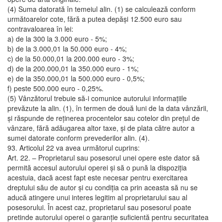
(4) Suma datorată în temeiul alin. (1) se calculează conform
următoarelor cote, fără a putea depăşi 12.500 euro sau
contravaloarea în lei:
a) de la 300 la 3.000 euro - 5%;
b) de la 3.000,01 la 50.000 euro - 4%;
c) de la 50.000,01 la 200.000 euro - 3%;
d) de la 200.000,01 la 350.000 euro - 1%;
e) de la 350.000,01 la 500.000 euro - 0,5%;
f) peste 500.000 euro - 0,25%.
(5) Vânzătorul trebuie să-i comunice autorului informaţiile
prevăzute la alin. (1), în termen de două luni de la data vânzării,
şi răspunde de reţinerea procentelor sau cotelor din preţul de
vânzare, fără adăugarea altor taxe, şi de plata către autor a
sumei datorate conform prevederilor alin. (4).
93. Articolul 22 va avea următorul cuprins:
Art. 22. – Proprietarul sau posesorul unei opere este dator să
permită accesul autorului operei şi să o pună la dispoziţia
acestuia, dacă acest fapt este necesar pentru exercitarea
dreptului său de autor şi cu condiţia ca prin aceasta să nu se
aducă atingere unui interes legitim al proprietarului sau al
posesorului. În acest caz, proprietarul sau posesorul poate
pretinde autorului operei o garanţie suficientă pentru securitatea