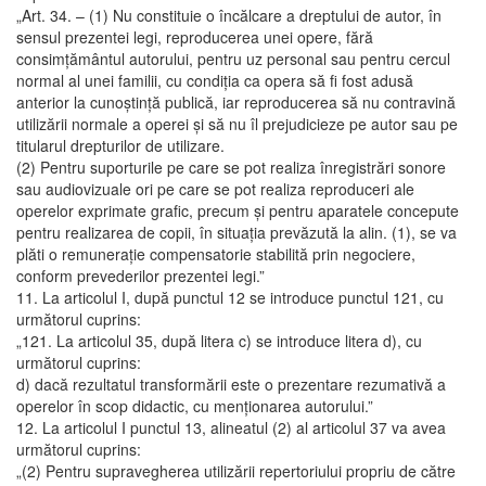
„Art. 34. – (1) Nu constituie o încălcare a dreptului de autor, în
sensul prezentei legi, reproducerea unei opere, fără
consimţământul autorului, pentru uz personal sau pentru cercul
normal al unei familii, cu condiţia ca opera să fi fost adusă
anterior la cunoştinţă publică, iar reproducerea să nu contravină
utilizării normale a operei şi să nu îl prejudicieze pe autor sau pe
titularul drepturilor de utilizare.
(2) Pentru suporturile pe care se pot realiza înregistrări sonore
sau audiovizuale ori pe care se pot realiza reproduceri ale
operelor exprimate grafic, precum şi pentru aparatele concepute
pentru realizarea de copii, în situaţia prevăzută la alin. (1), se va
plăti o remuneraţie compensatorie stabilită prin negociere,
conform prevederilor prezentei legi.”
11. La articolul I, după punctul 12 se introduce punctul 121, cu
următorul cuprins:
„121. La articolul 35, după litera c) se introduce litera d), cu
următorul cuprins:
d) dacă rezultatul transformării este o prezentare rezumativă a
operelor în scop didactic, cu menţionarea autorului.”
12. La articolul I punctul 13, alineatul (2) al articolul 37 va avea
următorul cuprins:
„(2) Pentru supravegherea utilizării repertoriului propriu de către