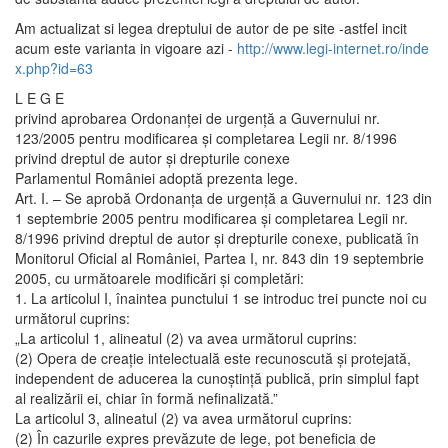
Am actualizat si legea dreptului de autor de pe site -astfel incit
acum este varianta in vigoare azi -
http://www.legi-internet.ro/inde
x.php?id=63
L E G E
privind aprobarea Ordonanţei de urgenţă a Guvernului nr.
123/2005 pentru modificarea şi completarea Legii nr. 8/1996
privind dreptul de autor şi drepturile conexe
Parlamentul României adoptă prezenta lege.
Art. I. – Se aprobă Ordonanţa de urgenţă a Guvernului nr. 123 din
1 septembrie 2005 pentru modificarea şi completarea Legii nr.
8/1996 privind dreptul de autor şi drepturile conexe, publicată în
Monitorul Oficial al României, Partea I, nr. 843 din 19 septembrie
2005, cu următoarele modificări şi completări:
1. La articolul I, înaintea punctului 1 se introduc trei puncte noi cu
următorul cuprins:
„La articolul 1, alineatul (2) va avea următorul cuprins:
(2) Opera de creaţie intelectuală este recunoscută şi protejată,
independent de aducerea la cunoştinţă publică, prin simplul fapt
al realizării ei, chiar în formă nefinalizată.”
La articolul 3, alineatul (2) va avea următorul cuprins:
(2) În cazurile expres prevăzute de lege, pot beneficia de