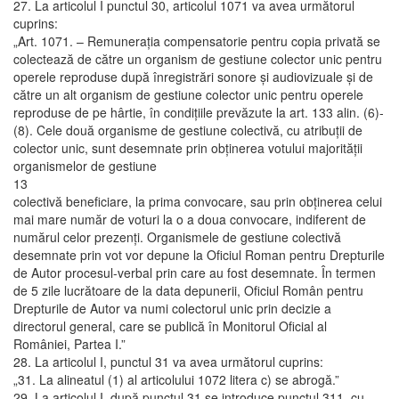
27. La articolul I punctul 30, articolul 1071 va avea următorul
cuprins:
„Art. 1071. – Remuneraţia compensatorie pentru copia privată se
colectează de către un organism de gestiune colector unic pentru
operele reproduse după înregistrări sonore şi audiovizuale şi de
către un alt organism de gestiune colector unic pentru operele
reproduse de pe hârtie, în condiţiile prevăzute la art. 133 alin. (6)-
(8). Cele două organisme de gestiune colectivă, cu atribuţii de
colector unic, sunt desemnate prin obţinerea votului majorităţii
organismelor de gestiune
13
colectivă beneficiare, la prima convocare, sau prin obţinerea celui
mai mare număr de voturi la o a doua convocare, indiferent de
numărul celor prezenţi. Organismele de gestiune colectivă
desemnate prin vot vor depune la Oficiul Roman pentru Drepturile
de Autor procesul-verbal prin care au fost desemnate. În termen
de 5 zile lucrătoare de la data depunerii, Oficiul Român pentru
Drepturile de Autor va numi colectorul unic prin decizie a
directorul general, care se publică în Monitorul Oficial al
României, Partea I.”
28. La articolul I, punctul 31 va avea următorul cuprins:
„31. La alineatul (1) al articolului 1072 litera c) se abrogă.”
29. La articolul I, după punctul 31 se introduce punctul 311, cu