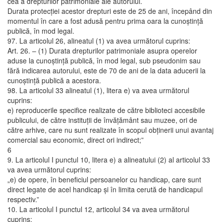
cea a drepturilor patrimoniale ale autorului.
Durata protecţiei acestor drepturi este de 25 de ani, începând din
momentul în care a fost adusă pentru prima oara la cunoştinţă
publică, în mod legal.
97. La articolul 26, alineatul (1) va avea următorul cuprins:
Art. 26. – (1) Durata drepturilor patrimoniale asupra operelor
aduse la cunoştinţă publică, în mod legal, sub pseudonim sau
fără indicarea autorului, este de 70 de ani de la data aducerii la
cunoştinţă publică a acestora.
98. La articolul 33 alineatul (1), litera e) va avea următorul
cuprins:
e) reproducerile specifice realizate de către biblioteci accesibile
publicului, de către instituţii de învăţământ sau muzee, ori de
către arhive, care nu sunt realizate în scopul obţinerii unui avantaj
comercial sau economic, direct ori indirect;”
6
9. La articolul I punctul 10, litera e) a alineatului (2) al articolul 33
va avea următorul cuprins:
„e) de opere, în beneficiul persoanelor cu handicap, care sunt
direct legate de acel handicap şi în limita cerută de handicapul
respectiv.”
10. La articolul I punctul 12, articolul 34 va avea următorul
cuprins: