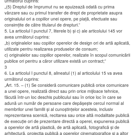
următorul cuprins:
„(5) Dreptul de împrumut nu se epuizează odată cu prima
vânzare sau cu primul transfer de drept de proprietate asupra
originalului ori a copiilor unei opere, pe piaţă, efectuate sau
consimţite de către titularul de drepturi.”
5. La articolul I punctul 7, literele b) şi c) ale articolului 145 vor
avea următorul cuprins:
„b) originalelor sau copiilor operelor de design ori de artă aplicată,
utilizate pentru realizarea produselor de consum;
c) originalelor sau copiilor operelor, realizate în scopul comunicării
publice ori pentru a căror utilizare există un contract;”
3
6. La articolul I punctul 8, alineatul (1) al articolului 15 va avea
următorul cuprins:
„Art. 15. – (1) Se consideră comunicare publică orice comunicare
a unei opere, realizată direct sau prin orice mijloace tehnice,
făcută într-un loc deschis publicului sau în orice loc în care se
adună un număr de persoane care depăşeşte cercul normal al
membrilor unei familii şi al cunoştinţelor acesteia, inclusiv
reprezentarea scenică, recitarea sau orice altă modalitate publică
de execuţie ori de prezentare directă a operei, expunerea publică
a operelor de artă plastică, de artă aplicată, fotografică şi de
arhitectură, proiecţia publică a operelor cinematografice şi a altor