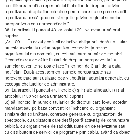
cu utilizarea reală a repertoriului titularilor de drepturi, privind
repartizarea drepturilor colectate pentru care nu se poate stabili
repartizarea reală, precum şi regulile privind regimul sumelor
nerepartizate sau nerevendicate;”
38. La articolul I punctul 43, articolul 1291 va avea următorul
cuprins:
„Art.1291. – În cazul gestiunii colective obligatorii, dacă un titular
nu este asociat la niciun organism, competenţa revine
organismului din domeniu, cu cel mai mare număr de membri.
Revendicarea de către titularii de drepturi nereprezentaţi a
sumelor cuvenite se poate face în termen de 3 ani de la data
notificării. După acest termen, sumele nerepartizate sau
nerevendicate sunt utilizate potrivit hotărârii adunării generale, cu
excepţia cheltuielilor de administrare.”
39. La articolul I punctul 44, literele c) şi h) ale alineatului (1) al
articolului 130 vor avea următorul cuprins:
„c) să încheie, în numele titularilor de drepturi care le-au acordat
mandatat sau pe baza convenţiilor încheiate cu organisme
similare din străinătate, contracte generale cu organizatorii de
spectacole, cu utilizatorii care desfăşoară activităţi de comunicare
publică, cu organismele de radiodifuziune ori de televiziune sau
cu distribuitorii de servicii de programe prin cablu, având ca obiect