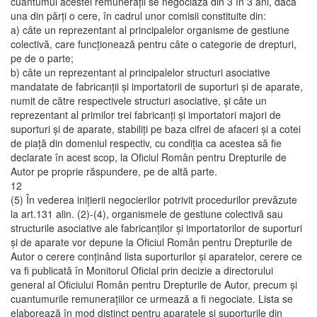
cuantumul acestei remuneraţii se negociază din 3 în 3 ani, dacă
una din părţi o cere, în cadrul unor comisii constituite din:
a) câte un reprezentant al principalelor organisme de gestiune
colectivă, care funcţionează pentru câte o categorie de drepturi,
pe de o parte;
b) câte un reprezentant al principalelor structuri asociative
mandatate de fabricanţii şi importatorii de suporturi şi de aparate,
numit de către respectivele structuri asociative, şi câte un
reprezentant al primilor trei fabricanţi şi importatori majori de
suporturi şi de aparate, stabiliţi pe baza cifrei de afaceri şi a cotei
de piaţă din domeniul respectiv, cu condiţia ca acestea să fie
declarate în acest scop, la Oficiul Român pentru Drepturile de
Autor pe proprie răspundere, pe de altă parte.
12
(5) În vederea iniţierii negocierilor potrivit procedurilor prevăzute
la art.131 alin. (2)-(4), organismele de gestiune colectivă sau
structurile asociative ale fabricanţilor şi importatorilor de suporturi
şi de aparate vor depune la Oficiul Român pentru Drepturile de
Autor o cerere conţinând lista suporturilor şi aparatelor, cerere ce
va fi publicată în Monitorul Oficial prin decizie a directorului
general al Oficiului Român pentru Drepturile de Autor, precum şi
cuantumurile remuneraţiilor ce urmează a fi negociate. Lista se
elaborează în mod distinct pentru aparatele şi suporturile din