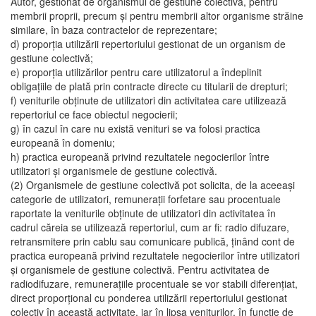
Autor, gestionat de organismul de gestiune colectivă, pentru
membrii proprii, precum şi pentru membrii altor organisme străine
similare, în baza contractelor de reprezentare;
d) proporţia utilizării repertoriului gestionat de un organism de
gestiune colectivă;
e) proporţia utilizărilor pentru care utilizatorul a îndeplinit
obligaţiile de plată prin contracte directe cu titularii de drepturi;
f) veniturile obţinute de utilizatori din activitatea care utilizează
repertoriul ce face obiectul negocierii;
g) în cazul în care nu există venituri se va folosi practica
europeană în domeniu;
h) practica europeană privind rezultatele negocierilor între
utilizatori şi organismele de gestiune colectivă.
(2) Organismele de gestiune colectivă pot solicita, de la aceeaşi
categorie de utilizatori, remuneraţii forfetare sau procentuale
raportate la veniturile obţinute de utilizatori din activitatea în
cadrul căreia se utilizează repertoriul, cum ar fi: radio difuzare,
retransmitere prin cablu sau comunicare publică, ţinând cont de
practica europeană privind rezultatele negocierilor între utilizatori
şi organismele de gestiune colectivă. Pentru activitatea de
radiodifuzare, remuneraţiile procentuale se vor stabili diferenţiat,
direct proporţional cu ponderea utilizării repertoriului gestionat
colectiv în această activitate, iar în lipsa veniturilor, în funcţie de