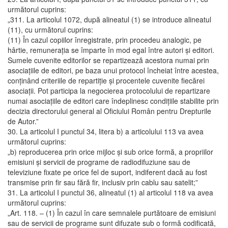
următorul cuprins:
„311. La articolul 1072, după alineatul (1) se introduce alineatul
(11), cu următorul cuprins:
(11) În cazul copiilor înregistrate, prin procedeu analogic, pe
hârtie, remuneraţia se împarte în mod egal între autori şi editori.
Sumele cuvenite editorilor se repartizează acestora numai prin
asociaţiile de editori, pe baza unui protocol încheiat între acestea,
conţinând criteriile de repartiţie şi procentele cuvenite fiecărei
asociaţii. Pot participa la negocierea protocolului de repartizare
numai asociaţiile de editori care îndeplinesc condiţiile stabilite prin
decizia directorului general al Oficiului Român pentru Drepturile
de Autor.”
30. La articolul I punctul 34, litera b) a articolului 113 va avea
următorul cuprins:
„b) reproducerea prin orice mijloc şi sub orice formă, a propriilor
emisiuni şi servicii de programe de radiodifuziune sau de
televiziune fixate pe orice fel de suport, indiferent dacă au fost
transmise prin fir sau fără fir, inclusiv prin cablu sau satelit;”
31. La articolul I punctul 36, alineatul (1) al articolul 118 va avea
următorul cuprins:
„Art. 118. – (1) În cazul în care semnalele purtătoare de emisiuni
sau de servicii de programe sunt difuzate sub o formă codificată,