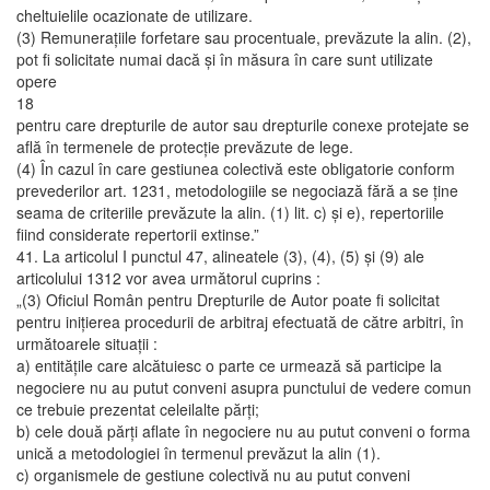
cheltuielile ocazionate de utilizare.
(3) Remuneraţiile forfetare sau procentuale, prevăzute la alin. (2),
pot fi solicitate numai dacă şi în măsura în care sunt utilizate
opere
18
pentru care drepturile de autor sau drepturile conexe protejate se
află în termenele de protecţie prevăzute de lege.
(4) În cazul în care gestiunea colectivă este obligatorie conform
prevederilor art. 1231, metodologiile se negociază fără a se ţine
seama de criteriile prevăzute la alin. (1) lit. c) şi e), repertoriile
fiind considerate repertorii extinse.”
41. La articolul I punctul 47, alineatele (3), (4), (5) şi (9) ale
articolului 1312 vor avea următorul cuprins :
„(3) Oficiul Român pentru Drepturile de Autor poate fi solicitat
pentru iniţierea procedurii de arbitraj efectuată de către arbitri, în
următoarele situaţii :
a) entităţile care alcătuiesc o parte ce urmează să participe la
negociere nu au putut conveni asupra punctului de vedere comun
ce trebuie prezentat celeilalte părţi;
b) cele două părţi aflate în negociere nu au putut conveni o forma
unică a metodologiei în termenul prevăzut la alin (1).
c) organismele de gestiune colectivă nu au putut conveni