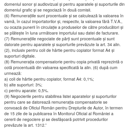
domeniul sonor şi audiovizual şi pentru aparatele şi suporturile din
domeniul grafic şi se negociază în două comisii.
(6) Remuneraţiile sunt procentuale şi se calculează la valoarea în
vamă, în cazul importatorilor şi, respectiv, la valoarea fără T.V.A.,
cu ocazia punerii în circulaţie a produselor de către producători şi
se plăteşte în luna următoare importului sau datei de facturare.
(7) Remuneraţiile negociate de părţi sunt procentuale şi sunt
datorate pentru aparatele şi suporturile prevăzute la art. 34 alin.
(2), inclusiv pentru coli de hârtie pentru copiator format A4 şi
suporturi digitale.
(8) Remuneraţia compensatorie pentru copia privată reprezintă o
cotă procentuală din valoarea specificată la alin. (6) după cum
urmează:
a) coli de hârtie pentru copiator, format A4: 0,1%;
b) alte suporturi: 3%;
c) pentru aparate: 0,5%.
(9) Negocierile pentru stabilirea listei aparatelor şi suporturilor
pentru care se datorează remuneraţia compensatorie se
convoacă de Oficiul Român pentru Drepturile de Autor, în termen
de 15 zile de la publicarea în Monitorul Oficial al României a
cererii de negociere şi se desfăşoară potrivit procedurilor
prevăzute la art. 1312.”