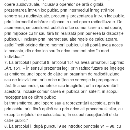
opere audiovizuale, inclusiv a operelor de artă digitală,
prezentarea într-un loc public, prin intermediul înregistrărilor
sonore sau audiovizuale, precum şi prezentarea într-un loc public,
prin intermediul oricăror mijloace, a unei opere radiodifuzate. De
asemenea, se consideră publică orice comunicare a unei opere,
prin mijloace cu fir sau fără fir, realizată prin punerea la dispoziţie
publicului, inclusiv prin Internet sau alte reţele de calculatoare,
astfel încât oricine dintre membrii publicului să poată avea acces
la aceasta, din orice loc sau în orice moment ales în mod
individual.”
7. La articolul I punctul 9, articolul 151 va avea următorul cuprins:
„Art. 151. – În sensul prezentei legi, prin radiodifuzare se înţelege:
a) emiterea unei opere de către un organism de radiodifuziune
sau de televiziune, prin orice mijloc ce serveşte la propagarea
fără fir a semnelor, sunetelor sau imaginilor, ori a reprezentării
acestora, inclusiv comunicarea ei publică prin satelit, în scopul
recepţionării de către public;
b) transmiterea unei opere sau a reprezentării acesteia, prin fir,
prin cablu, prin fibră optică sau prin orice alt procedeu similar, cu
excepţia reţelelor de calculatoare, în scopul recepţionării ei de
către public.”
8. La articolul I, după punctul 9 se introduc punctele 91 – 98, cu