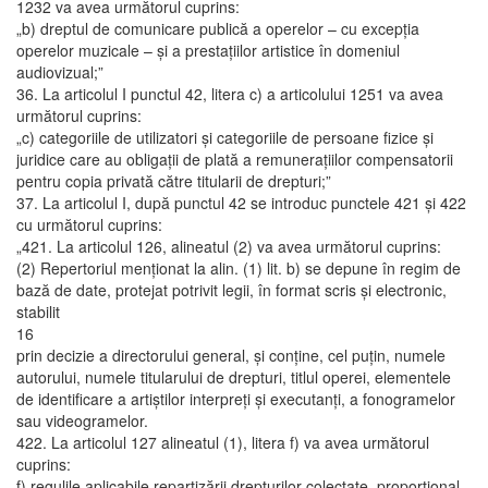
1232 va avea următorul cuprins:
„b) dreptul de comunicare publică a operelor – cu excepţia
operelor muzicale – şi a prestaţiilor artistice în domeniul
audiovizual;”
36. La articolul I punctul 42, litera c) a articolului 1251 va avea
următorul cuprins:
„c) categoriile de utilizatori şi categoriile de persoane fizice şi
juridice care au obligaţii de plată a remuneraţiilor compensatorii
pentru copia privată către titularii de drepturi;”
37. La articolul I, după punctul 42 se introduc punctele 421 şi 422
cu următorul cuprins:
„421. La articolul 126, alineatul (2) va avea următorul cuprins:
(2) Repertoriul menţionat la alin. (1) lit. b) se depune în regim de
bază de date, protejat potrivit legii, în format scris şi electronic,
stabilit
16
prin decizie a directorului general, şi conţine, cel puţin, numele
autorului, numele titularului de drepturi, titlul operei, elementele
de identificare a artiştilor interpreţi şi executanţi, a fonogramelor
sau videogramelor.
422. La articolul 127 alineatul (1), litera f) va avea următorul
cuprins:
f) regulile aplicabile repartizării drepturilor colectate, proporţional