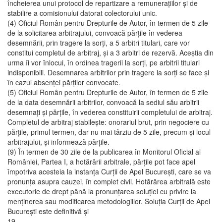
încheierea unui protocol de repartizare a remuneraţiilor şi de
stabilire a comisionului datorat colectorului unic.
(4) Oficiul Român pentru Drepturile de Autor, în termen de 5 zile
de la solicitarea arbitrajului, convoacă părţile în vederea
desemnării, prin tragere la sorţi, a 5 arbitri titulari, care vor
constitui completul de arbitraj, şi a 3 arbitri de rezervă. Aceştia din
urma îi vor înlocui, în ordinea tragerii la sorţi, pe arbitrii titulari
indisponibili. Desemnarea arbitrilor prin tragere la sorţi se face şi
în cazul absenţei părţilor convocate.
(5) Oficiul Român pentru Drepturile de Autor, în termen de 5 zile
de la data desemnării arbitrilor, convoacă la sediul său arbitrii
desemnaţi şi părţile, în vederea constituirii completului de arbitraj.
Completul de arbitraj stabileşte: onorariul brut, prin negociere cu
părţile, primul termen, dar nu mai târziu de 5 zile, precum şi locul
arbitrajului, şi informează părţile.
(9) În termen de 30 zile de la publicarea în Monitorul Oficial al
României, Partea I, a hotărârii arbitrale, părţile pot face apel
împotriva acesteia la instanţa Curţii de Apel Bucureşti, care se va
pronunţa asupra cauzei, în complet civil. Hotărârea arbitrală este
executorie de drept până la pronunţarea soluţiei cu privire la
menţinerea sau modificarea metodologiilor. Soluţia Curţii de Apel
Bucureşti este definitivă şi
19