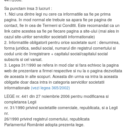
Sa punctam insa 3 lucruri :
1. Nici una dintre legi nu cere ca informatiile sa fie pe prima
pagina. In mod normal ele trebuie sa apara fie pe pagina de
contact, fie in cea de Termeni si Conditii. Este recomandat ca un
link catre acestea sa fie pe fiecare pagina a site-ului (mai ales in
cazul site-uirilor serviciilor societatii informationale)
2. Informatiile obligatorii pentru orice societate sunt : denumirea,
forma juridica, sediul social, numarul din registrul comertului si
codul unic de înregistrare + capitalul social/capitalul social
subscris si cel varsat.
3. Legea 31/1990 se refera in mod clar si fara echivoc la pagina
web de prezentare a firmei respective si nu la o pagina dezvoltata
de aceasta in alte scopuri. Aceasta din urma va intra la aceasta
obligatie doar daca intra in categoria serviciilor societatii
informationale
(vezi legea 365/2002)
LEGE nr. 441 din 27 noiembrie 2006 pentru modificarea si
completarea Legii
nr. 31/1990 privind societatile comerciale, republicata, si a Legii
nr.
26/1990 privind registrul comertului, republicata
Parlamentul României adopta prezenta lege.