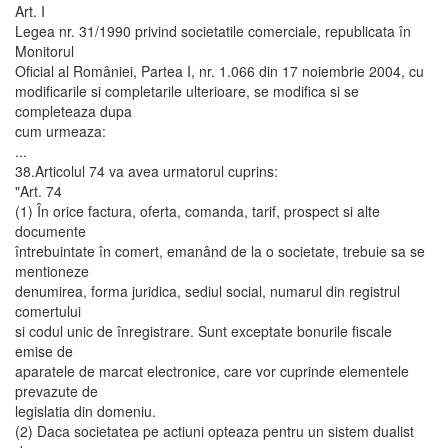
Art. I
Legea nr. 31/1990 privind societatile comerciale, republicata în
Monitorul
Oficial al României, Partea I, nr. 1.066 din 17 noiembrie 2004, cu
modificarile si completarile ulterioare, se modifica si se
completeaza dupa
cum urmeaza:
...
38.Articolul 74 va avea urmatorul cuprins:
"Art. 74
(1) În orice factura, oferta, comanda, tarif, prospect si alte
documente
întrebuintate în comert, emanând de la o societate, trebuie sa se
mentioneze
denumirea, forma juridica, sediul social, numarul din registrul
comertului
si codul unic de înregistrare. Sunt exceptate bonurile fiscale
emise de
aparatele de marcat electronice, care vor cuprinde elementele
prevazute de
legislatia din domeniu.
(2) Daca societatea pe actiuni opteaza pentru un sistem dualist