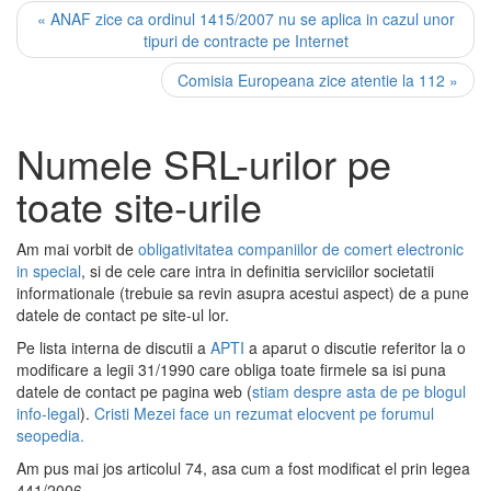
« ANAF zice ca ordinul 1415/2007 nu se aplica in cazul unor
tipuri de contracte pe Internet
Comisia Europeana zice atentie la 112 »
Numele SRL-urilor pe
toate site-urile
Am mai vorbit de
obligativitatea companiilor de comert electronic
in special
, si de cele care intra in definitia serviciilor societatii
informationale (trebuie sa revin asupra acestui aspect) de a pune
datele de contact pe site-ul lor.
Pe lista interna de discutii a
APTI
a aparut o discutie referitor la o
modificare a legii 31/1990 care obliga toate firmele sa isi puna
datele de contact pe pagina web (
stiam despre asta de pe blogul
info-legal
).
Cristi Mezei face un rezumat elocvent pe forumul
seopedia.
Am pus mai jos articolul 74, asa cum a fost modificat el prin legea
441/2006.