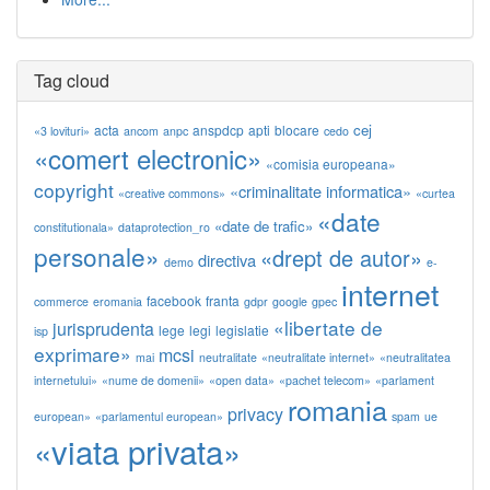
Tag cloud
cej
acta
anspdcp
apti
blocare
«3 lovituri»
ancom
anpc
cedo
«comert electronic»
«comisia europeana»
copyright
«criminalitate informatica»
«creative commons»
«curtea
«date
«date de trafic»
constitutionala»
dataprotection_ro
personale»
«drept de autor»
directiva
demo
e-
internet
facebook
franta
commerce
eromania
gdpr
google
gpec
«libertate de
jurisprudenta
lege
legi
legislatie
isp
exprimare»
mcsi
mai
neutralitate
«neutralitate internet»
«neutralitatea
internetului»
«nume de domenii»
«open data»
«pachet telecom»
«parlament
romania
privacy
european»
«parlamentul european»
spam
ue
«viata privata»