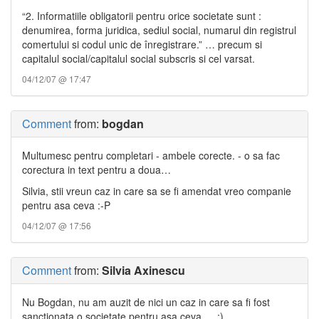
“2. Informatiile obligatorii pentru orice societate sunt :
denumirea, forma juridica, sediul social, numarul din registrul
comertului si codul unic de înregistrare.” … precum si
capitalul social/capitalul social subscris si cel varsat.
04/12/07 @ 17:47
Comment
from:
bogdan
Multumesc pentru completari - ambele corecte. - o sa fac
corectura in text pentru a doua…
Silvia, stii vreun caz in care sa se fi amendat vreo companie
pentru asa ceva :-P
04/12/07 @ 17:56
Comment
from:
Silvia Axinescu
Nu Bogdan, nu am auzit de nici un caz in care sa fi fost
sanctionata o societate pentru asa ceva … :).