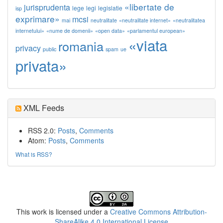
«libertate de
jurisprudenta
lege
legi
legislatie
isp
exprimare»
mcsi
mai
neutralitate
«neutralitate internet»
«neutralitatea
internetului»
«nume de domenii»
«open data»
«parlamentul european»
«viata
romania
privacy
public
spam
ue
privata»
XML Feeds
RSS 2.0:
Posts
,
Comments
Atom:
Posts
,
Comments
What is RSS?
This work is licensed under a
Creative Commons Attribution-
ShareAlike 4.0 International License