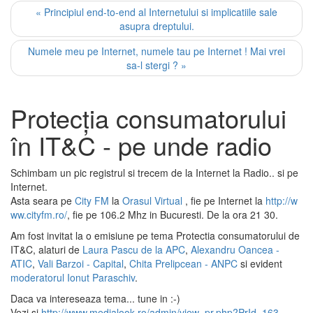
« Principiul end-to-end al Internetului si implicatiile sale
asupra dreptului.
Numele meu pe Internet, numele tau pe Internet ! Mai vrei
sa-l stergi ? »
Protecţia consumatorului
în IT&C - pe unde radio
Schimbam un pic registrul si trecem de la Internet la Radio.. si pe
Internet.
Asta seara pe
City FM
la
Orasul Virtual
, fie pe Internet la
http://w
ww.cityfm.ro/
, fie pe 106.2 Mhz in Bucuresti. De la ora 21 30.
Am fost invitat la o emisiune pe tema Protectia consumatorului de
IT&C, alaturi de
Laura Pascu de la APC
,
Alexandru Oancea -
ATIC
,
Vali Barzoi - Capital
,
Chita Prelipcean - ANPC
si evident
moderatorul Ionut Paraschiv
.
Daca va intereseaza tema... tune in :-)
Vezi si
http://www.medialook.ro/admin/view_pr.php?PrId=163