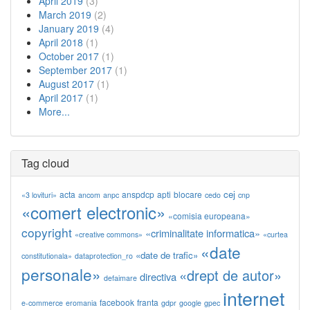
April 2019
(3)
March 2019
(2)
January 2019
(4)
April 2018
(1)
October 2017
(1)
September 2017
(1)
August 2017
(1)
April 2017
(1)
More...
Tag cloud
cej
acta
anspdcp
apti
blocare
«3 lovituri»
ancom
anpc
cedo
cnp
«comert electronic»
«comisia europeana»
copyright
«criminalitate informatica»
«creative commons»
«curtea
«date
«date de trafic»
constitutionala»
dataprotection_ro
personale»
«drept de autor»
directiva
defaimare
internet
facebook
franta
e-commerce
eromania
gdpr
google
gpec