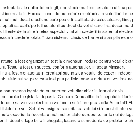
ai asteptate ale noilor tehnologii, dar si cele mai contestate in ultima pe
t incercate in Europa - unul de numarare electronica a voturilor, iar ce
 mai mult decat o actiune care poate fi facilitata de calculatoare, fiind, 
eptati sa participe toti cetatenii cu drept de vot si care-i va desemna d
itii este de la sine inteles aspectul vital al increderii in sistemul electro
easta incredere totala ? Sau sistemul clasic de hartie si stampila este c
itutiei a fost organizat un test la dimensiuni reduse pentru votul electr
ni. Testul a fost un succes, conform autoritatilor, in speta Ministerul
l nu a fost nici auditat in prealabil sau in ziua votului de experti indepe
mb, sistemul se pare ca a fost pus pe linie moarta o data cu venirea no
de controverse legate de numararea voturilor chiar in format clasic.
ui proiect legislativ, depus la Camera Deputatilor la inceputul lui iuni
oreste sa voteze electronic va face o solicitare prealabila Autoritatii El
 listelor de vot. Softul va asigura securitatea votului si imposibilitatea vo
gnore experienta recenta a mai multor state europene. Iar textul de le
ntii, decat o lege bine inchegata, lasand o sumedenie de probleme-ch