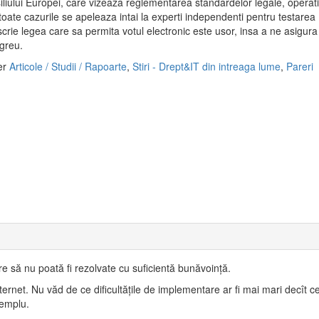
ului Europei, care vizeaza reglementarea standardelor legale, operati
toate cazurile se apeleaza intai la experti independenti pentru testarea
rie legea care sa permita votul electronic este usor, insa a ne asigura
 greu.
er
Articole / Studii / Rapoarte
,
Stiri - Drept&IT din intreaga lume
,
Pareri
e să nu poată fi rezolvate cu suficientă bunăvoinţă.
ernet. Nu văd de ce dificultăţile de implementare ar fi mai mari decît c
xemplu.