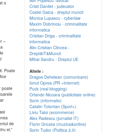
Alin Popescu -avocat
at o
Cristi Danilet - judecator
Costel Galca - dreptul muncii
Monica Lupascu - cyberlaw
Maxim Dobrinoiu - criminalitate
informatica
Cristian Driga - criminalitate
er –
informatica
 a
Alin-Cristian Clincea -
de
Drept&IT&Muncii
l
Mihai Sandru - Dreptul UE
it. Poate
Altele :
fice
Dragos Dehelean (comunicare)
Ionut Oprea (PR +Internet)
r poate
Puck (real blogging)
toarele
Orlando Nicoara (publicitate online)
-ar
Sorin (informativ)
Catalin Tolontan (Sport+)
asi
Liviu Taloi (ecommerce)
iunea
Alex Radescu (jurnalist IT)
entul de
Florin Grozea (muzica&online)
ru ei.”
Sorin Tudor (Politica 2.0)