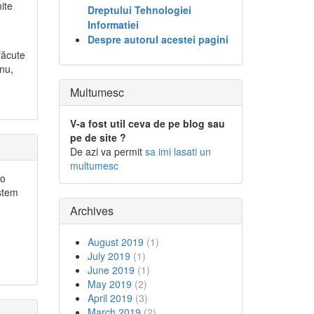
ite
Dreptului Tehnologiei
Informatiei
Despre autorul acestei pagini
făcute
 nu,
Multumesc
V-a fost util ceva de pe blog sau
pe de site ?
De azi va permit
sa imi lasati un
multumesc
 o
istem
Archives
August 2019
(1)
July 2019
(1)
June 2019
(1)
May 2019
(2)
April 2019
(3)
March 2019
(2)