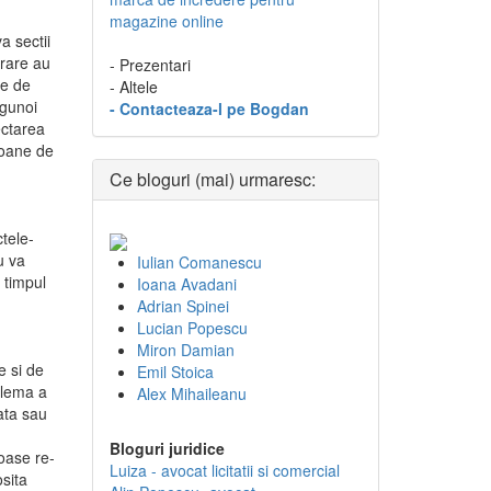
magazine online
a sectii
arare au
- Prezentari
ie de
- Altele
 gunoi
- Contacteaza-l pe Bogdan
ectarea
lioane de
Ce bloguri (mai) urmaresc:
ctele-
u va
Iulian Comanescu
 timpul
Ioana Avadani
Adrian Spinei
Lucian Popescu
-
Miron Damian
e si de
Emil Stoica
oblema a
Alex Mihaileanu
rata sau
Bloguri juridice
roase re-
Luiza - avocat licitatii si comercial
osita