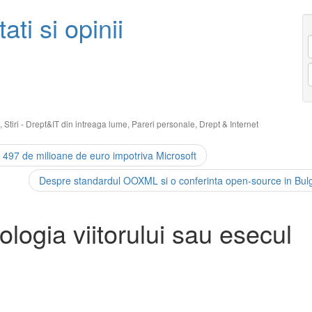
ati si opinii
,
Stiri - Drept&IT din intreaga lume
,
Pareri personale
,
Drept & Internet
 497 de milioane de euro impotriva Microsoft
Despre standardul OOXML si o conferinta open-source in Bulg
ologia viitorului sau esecul