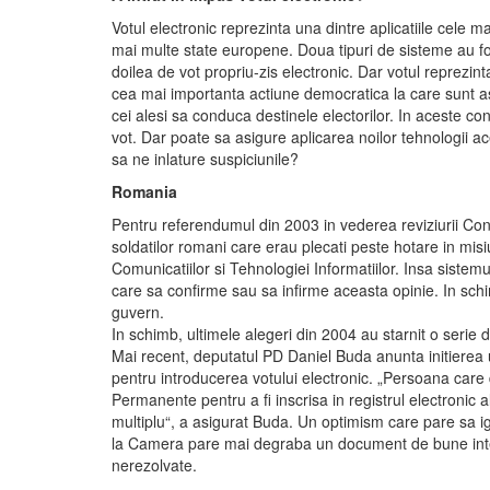
Votul electronic reprezinta una dintre aplicatiile cele m
mai multe state europene. Doua tipuri de sisteme au fos
doilea de vot propriu-zis electronic. Dar votul reprezinta
cea mai importanta actiune democratica la care sunt ast
cei alesi sa conduca destinele electorilor. In aceste cond
vot. Dar poate sa asigure aplicarea noilor tehnologii ac
sa ne inlature suspiciunile?
Romania
Pentru referendumul din 2003 in vederea reviziurii Const
soldatilor romani care erau plecati peste hotare in misiu
Comunicatiilor si Tehnologiei Informatiilor. Insa sistemu
care sa confirme sau sa infirme aceasta opinie. In schi
guvern.
In schimb, ultimele alegeri din 2004 au starnit o serie 
Mai recent, deputatul PD Daniel Buda anunta initierea un
pentru introducerea votului electronic. „Persoana care d
Permanente pentru a fi inscrisa in registrul electronic al
multiplu“, a asigurat Buda. Un optimism care pare sa i
la Camera pare mai degraba un document de bune inte
nerezolvate.