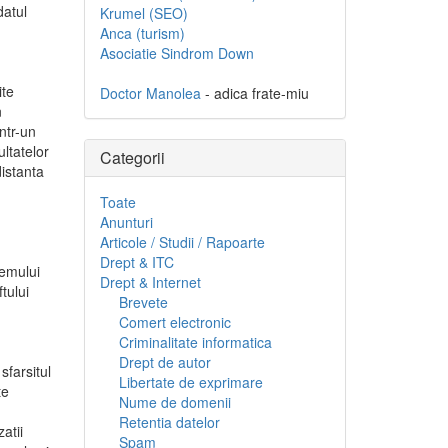
datul
Krumel (SEO)
Anca (turism)
Asociatie Sindrom Down
ite
Doctor Manolea
- adica frate-miu
n
intr-un
ltatelor
Categorii
distanta
Toate
Anunturi
Articole / Studii / Rapoarte
Drept & ITC
temului
Drept & Internet
tului
Brevete
Comert electronic
Criminalitate informatica
Drept de autor
sfarsitul
Libertate de exprimare
te
Nume de domenii
Retentia datelor
atii
Spam