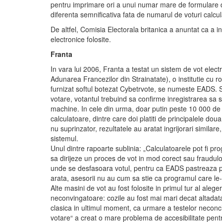
pentru imprimare ori a unui numar mare de formulare d
diferenta semnificativa fata de numarul de voturi calcul
De altfel, Comisia Electorala britanica a anuntat ca a in
electronice folosite.
Franta
In vara lui 2006, Franta a testat un sistem de vot ele
Adunarea Francezilor din Strainatate), o institutie cu r
furnizat softul botezat Cybetrvote, se numeste EADS. S
votare, votantul trebuind sa confirme inregistrarea sa si 
machine. In cele din urma, doar putin peste 10 000 de vo
calculatoare, dintre care doi platiti de principalele doua
nu suprinzator, rezultatele au aratat ingrijorari similare
sistemul.
Unul dintre rapoarte sublinia: „Calculatoarele pot fi
sa dirijeze un proces de vot in mod corect sau fraudulo
unde se desfasoara votul, pentru ca EADS pastreaza pro
arata, asesorii nu au cum sa stie ca programul care le-a
Alte masini de vot au fost folosite in primul tur al aleger
neconvingatoare: cozile au fost mai mari decat altadata
clasica in ultimul moment, ca urmare a testelor necon
votare“ a creat o mare problema de accesibilitate pent