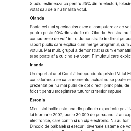
Studiul estimeaza ca pentru 25% dintre electori, folosir
votat sau de a nu finaliza votul.
Olanda
Poate cel mai spectaculos esec al computerelor de vot 
pentru peste 90% din voturile din Olanda. Acestea au 
computerele de vot” intr-o demonstratie in direct pe postu
raport public care explica cum merge programul, cum a 
votului. Mai mult, grupul a demonstrat si cum emanatiile
si se poate afla cu cine s-a votat. Filmuletul care expl
Irlanda
Un raport al unei Comisii Independente privind Votul E
considerandu-se ca la momentul actual nu se poate rec
prezentat pe nu mai putin de opt directii principale, d
folosit pentru indeplinirea tuturor criteriilor impuse.
Estonia
Micul stat baltic este una din putinele experiente pozitiv
lui februarie 2007, peste 30 000 de persoane si-au expri
electronice, care contin si un cip electronic. Nu au fo
Dincolo de balbaieli si esecuri, diversele sisteme de vo