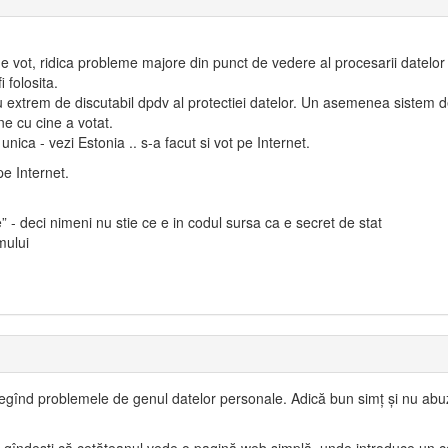
de vot, ridica probleme majore din punct de vedere al procesarii datelor
 folosita.
ou extrem de discutabil dpdv al protectiei datelor. Un asemenea sistem d
ne cu cine a votat.
unica - vezi Estonia .. s-a facut si vot pe Internet.
pe Internet.
e” - deci nimeni nu stie ce e in codul sursa ca e secret de stat
mului
legînd problemele de genul datelor personale. Adică bun simţ şi nu abu