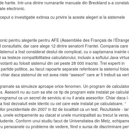
e hartie. Intr-una dintre numararile manuale din Breckland s-a constat
ate electronic.
ceput o investigatie extinsa cu privire la aceste alegeri si la sistemele
ctronic pentru alegerile pentru AFE (Assemblée des Français de l’Étrang
ol consultativ, dar care alege 12 dintre senatorii Frantei. Compania care
istemul a fost considerat destul de complicat, cu o saptamana inainte 
sa testeze compatibilitatea calculatorului, inclusiv a softului Java virtua
tanti au folosit sistemul din cei peste 28 000 inscrisi. Trei experti in
 partide politice, au facut rapoarte separate referitoare la sistemul folos
, chiar daca sistemul de vot avea niste “asesori” care ar fi trebuit sa veri
 programate sa simuleze aproape orice fenomen. Un program de calculato
s. Asesorii nu au cum sa stie ce tip de program este instalat pe calcula
gramul ca un secret de serviciu si nu il arata asesorilor. Chiar daca l
 fost dezvaluit este identic cu cel care este instalat pe calculatoare. “
ilor prezidentiale din 2007 in 82 de localitati ca un test. Rezultatele - iar
, unele echipamente au clacat si unele municipalitati au trecut la vers
cludente. Conform unui studiu facut de Universitatea din Metz, echipam
ru persoanele cu probleme de vedere, fiind o sursa de discriminare pent