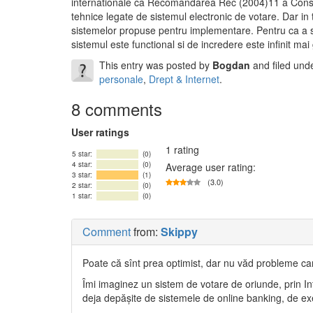
internationale ca Recomandarea Rec (2004)11 a Consili
tehnice legate de sistemul electronic de votare. Dar in 
sistemelor propuse pentru implementare. Pentru ca a sc
sistemul este functional si de incredere este infinit mai
This entry was posted by
Bogdan
and filed und
personale
,
Drept & Internet
.
8 comments
User ratings
1 rating
5 star:
(0)
4 star:
(0)
Average user rating:
3 star:
(1)
(3.0)
2 star:
(0)
1 star:
(0)
Comment
from:
Skippy
Poate că sînt prea optimist, dar nu văd probleme car
Îmi imaginez un sistem de votare de oriunde, prin Int
deja depăşite de sistemele de online banking, de e