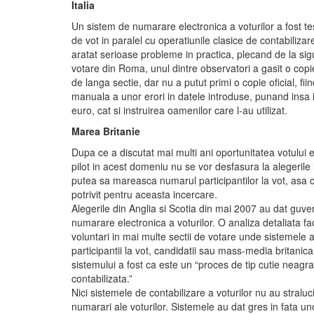
Italia
Un sistem de numarare electronica a voturilor a fost testa
de vot in paralel cu operatiunile clasice de contabiliza
aratat serioase probleme in practica, plecand de la sig
votare din Roma, unul dintre observatori a gasit o copie
de langa sectie, dar nu a putut primi o copie oficial, 
manuala a unor erori in datele introduse, punand insa in
euro, cat si instruirea oamenilor care l-au utilizat.
Marea Britanie
Dupa ce a discutat mai multi ani oportunitatea votului e
pilot in acest domeniu nu se vor desfasura la alegerile
putea sa mareasca numarul participantilor la vot, asa 
potrivit pentru aceasta incercare.
Alegerile din Anglia si Scotia din mai 2007 au dat guver
numarare electronica a voturilor. O analiza detaliata
voluntari in mai multe sectii de votare unde sistemele a
participantii la vot, candidatii sau mass-media britanic
sistemului a fost ca este un “proces de tip cutie neagra 
contabilizata.”
Nici sistemele de contabilizare a voturilor nu au stral
numarari ale voturilor. Sistemele au dat gres in fata un