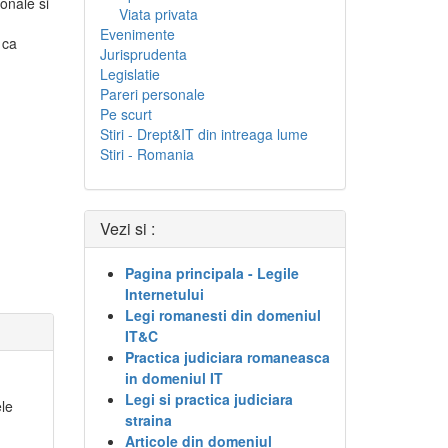
onale si
Viata privata
Evenimente
 ca
Jurisprudenta
Legislatie
Pareri personale
Pe scurt
Stiri - Drept&IT din intreaga lume
Stiri - Romania
Vezi si :
Pagina principala - Legile
Internetului
Legi romanesti din domeniul
IT&C
Practica judiciara romaneasca
in domeniul IT
Legi si practica judiciara
ele
straina
Articole din domeniul