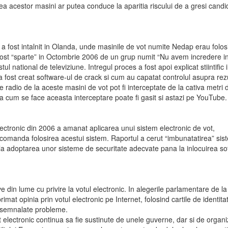
ea acestor masini ar putea conduce la aparitia riscului de a gresi candi
a fost intalnit in Olanda, unde masinile de vot numite Nedap erau folos
fost “sparte” in Octombrie 2006 de un grup numit “Nu avem incredere i
l national de televiziune. Intregul proces a fost apoi explicat stiintific 
fost creat software-ul de crack si cum au capatat controlul asupra rezu
 radio de la aceste masini de vot pot fi interceptate de la cativa metri 
ica cum se face aceasta interceptare poate fi gasit si astazi pe YouTube.
lectronic din 2006 a amanat aplicarea unui sistem electronic de vot,
omanda folosirea acestui sistem. Raportul a cerut “imbunatatirea” sis
e la adoptarea unor sisteme de securitate adecvate pana la inlocuirea sof
e din lume cu privire la votul electronic. In alegerile parlamentare de la 
mat opinia prin votul electronic pe Internet, folosind cartile de identita
st semnalate probleme.
t electronic continua sa fie sustinute de unele guverne, dar si de organiz