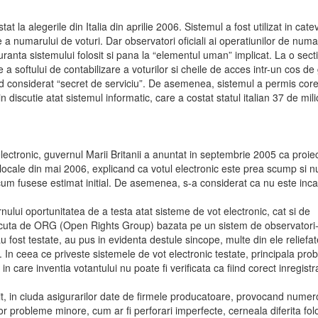
t la alegerile din Italia din aprilie 2006. Sistemul a fost utilizat in catev
re a numarului de voturi. Dar observatori oficiali ai operatiunilor de num
uranta sistemului folosit si pana la “elementul uman” implicat. La o sect
 a softului de contabilizare a voturilor si cheile de acces intr-un cos de
fiind considerat “secret de serviciu”. De asemenea, sistemul a permis cor
 discutie atat sistemul informatic, care a costat statul italian 37 de mi
lectronic, guvernul Marii Britanii a anuntat in septembrie 2005 ca proie
 locale din mai 2006, explicand ca votul electronic este prea scump si n
cum fusese estimat initial. De asemenea, s-a considerat ca nu este inca
nului oportunitatea de a testa atat sisteme de vot electronic, cat si de
 facuta de ORG (Open Rights Group) bazata pe un sistem de observatori
u fost testate, au pus in evidenta destule sincope, multe din ele reliefat
a. In ceea ce priveste sistemele de vot electronic testate, principala pr
in care inventia votantului nu poate fi verificata ca fiind corect inregist
ucit, in ciuda asigurarilor date de firmele producatoare, provocand nume
or probleme minore, cum ar fi perforari imperfecte, cerneala diferita fol