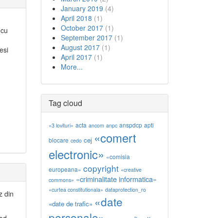
January 2019
(4)
April 2018
(1)
October 2017
(1)
 cu
September 2017
(1)
August 2017
(1)
esi
April 2017
(1)
More...
Tag cloud
acta
anspdcp
apti
«3 lovituri»
ancom
anpc
«comert
cej
blocare
cedo
electronic»
«comisia
copyright
europeana»
«creative
«criminalitate informatica»
commons»
«curtea constitutionala»
dataprotection_ro
z din
«date
«date de trafic»
personale»