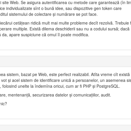
ui site Web. Se asigura autentificarea cu metode care garantează (în lim
ice individualizate sînt o bună idee, sau dispozitive gen token care
itul sistemului de colectare şi numărare se pot face.
fiecărui cetăţean ridică mult mai multe probleme decît rezolvă. Trebuie 
operare multiple. Există dilema deschiderii sau nu a codului sursă; dacă
 da, apare suspiciune că omul îl poate modifica.
ea sistem, bazat pe Web, este perfect realizabil. Atîta vreme cît există
e vot şi acel sistem de identificare unică a persoanelor, un asemenea s
ni, folosind unelte la îndemîna oricui, cum ar fi PHP şi PostgreSQL.
are, mentenanţă, securizarea datelor şi comunicaţiilor, audit.
nic?