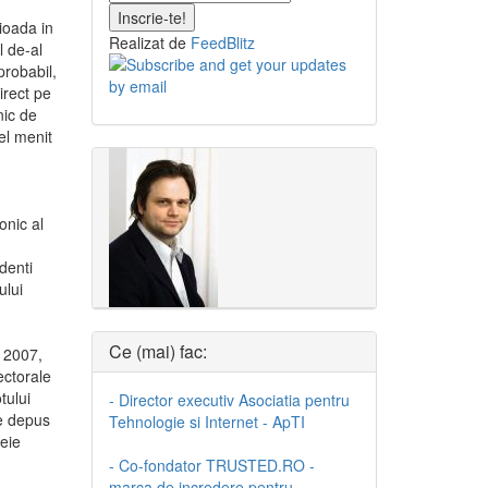
rioada in
Realizat de
FeedBlitz
l de-al
probabil,
irect pe
nic de
el menit
onic al
ndenti
ului
Ce (mai) fac:
e 2007,
ectorale
tului
- Director executiv Asociatia pentru
ge depus
Tehnologie si Internet - ApTI
eie
- Co-fondator TRUSTED.RO -
marca de incredere pentru