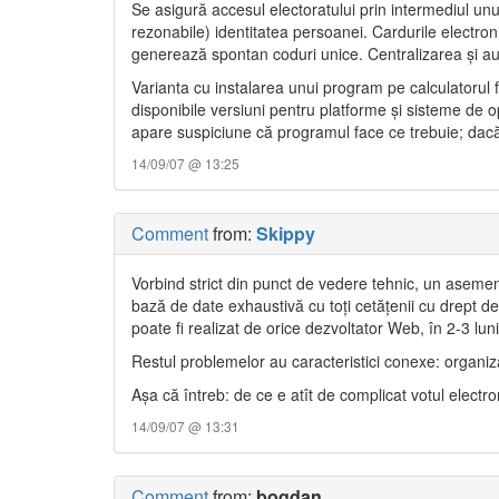
Se asigură accesul electoratului prin intermediul un
rezonabile) identitatea persoanei. Cardurile electron
generează spontan coduri unice. Centralizarea şi aud
Varianta cu instalarea unui program pe calculatorul 
disponibile versiuni pentru platforme şi sisteme de 
apare suspiciune că programul face ce trebuie; dacă
14/09/07 @ 13:25
Comment
from:
Skippy
Vorbind strict din punct de vedere tehnic, un asemen
bază de date exhaustivă cu toţi cetăţenii cu drept d
poate fi realizat de orice dezvoltator Web, în 2-3 lu
Restul problemelor au caracteristici conexe: organiz
Aşa că întreb: de ce e atît de complicat votul electro
14/09/07 @ 13:31
Comment
from:
bogdan