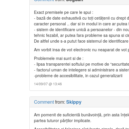
Exact premisele pe care le spui :
- bază de date exhaustivă cu toţi cetăţenii cu drept 
caracter personal .. dar si in modul in care ar putea fi
- sistem de identificare unică a persoanelor - din n
tehnic fezabil, ar putea fara probleme sa spuna si ci
De altfel unde s-a putut face sistemul de identificare 
Am vorbit insa de vot electronic nu neaparat de vot 
Problemele mai sunt si de :
- lipsa transparentei softului pe motive de “securitat
- factorul uman de intelegere si administrare a siste
-probleme de accesibilitate, in cazul generalizarii
14/09/07 @ 13:46
Comment
from:
Skippy
Am pomenit de suficientă bunăvoinţă, prin asta înţe
partea tuturor părţilor implicate.