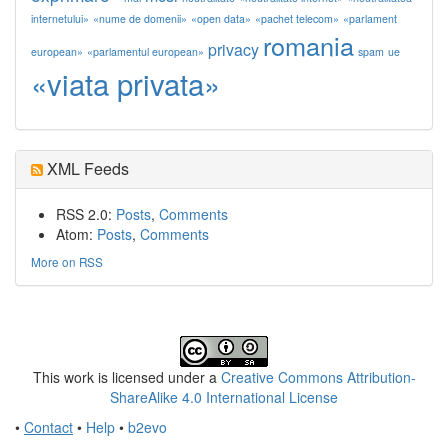
internetului»
«nume de domenii»
«open data»
«pachet telecom»
«parlament
romania
privacy
european»
«parlamentul european»
spam
ue
«viata privata»
XML Feeds
RSS 2.0:
Posts
,
Comments
Atom:
Posts
,
Comments
More on RSS
This work is licensed under a
Creative Commons Attribution-
ShareAlike 4.0 International License
•
Contact
•
Help
•
b2evo