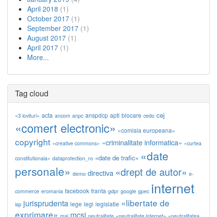
April 2018
(1)
October 2017
(1)
September 2017
(1)
August 2017
(1)
April 2017
(1)
More...
Tag cloud
cej
acta
anspdcp
apti
blocare
«3 lovituri»
ancom
anpc
cedo
«comert electronic»
«comisia europeana»
copyright
«criminalitate informatica»
«creative commons»
«curtea
«date
«date de trafic»
constitutionala»
dataprotection_ro
personale»
«drept de autor»
directiva
demo
e-
internet
facebook
franta
commerce
eromania
gdpr
google
gpec
«libertate de
jurisprudenta
lege
legi
legislatie
isp
exprimare»
mcsi
mai
neutralitate
«neutralitate internet»
«neutralitatea