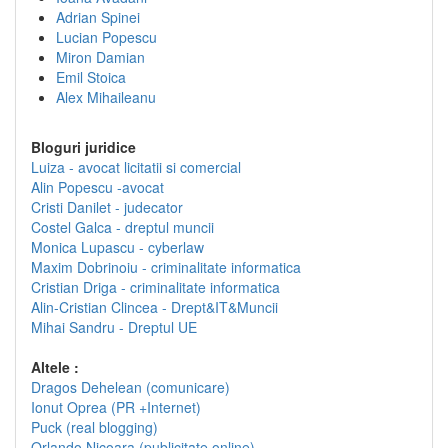
Adrian Spinei
Lucian Popescu
Miron Damian
Emil Stoica
Alex Mihaileanu
Bloguri juridice
Luiza - avocat licitatii si comercial
Alin Popescu -avocat
Cristi Danilet - judecator
Costel Galca - dreptul muncii
Monica Lupascu - cyberlaw
Maxim Dobrinoiu - criminalitate informatica
Cristian Driga - criminalitate informatica
Alin-Cristian Clincea - Drept&IT&Muncii
Mihai Sandru - Dreptul UE
Altele :
Dragos Dehelean (comunicare)
Ionut Oprea (PR +Internet)
Puck (real blogging)
Orlando Nicoara (publicitate online)