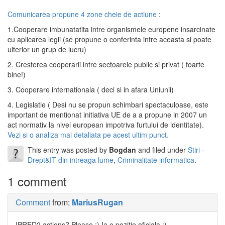
Comunicarea propune 4 zone cheie de actiune
:
1.Cooperare imbunatatita intre organismele europene insarcinate
cu aplicarea legii (se propune o conferinta intre aceasta si poate
ulterior un grup de lucru)
2. Cresterea cooperarii intre sectoarele public si privat ( foarte
bine!)
3. Cooperare internationala ( deci si in afara Uniunii)
4. Legislatie ( Desi nu se propun schimbari spectaculoase, este
important de mentionat initiativa UE de a a propune in 2007 un
act normativ la nivel european impotriva furtului de identitate).
Vezi si o analiza mai detaliata pe acest ultim punct.
This entry was posted by
Bogdan
and filed under
Stiri -
Drept&IT din intreaga lume
,
Criminalitate informatica
.
1 comment
Comment
from:
MariusRugan
IPRED2 actions? Please :) Ia o pozitie oficiala :)