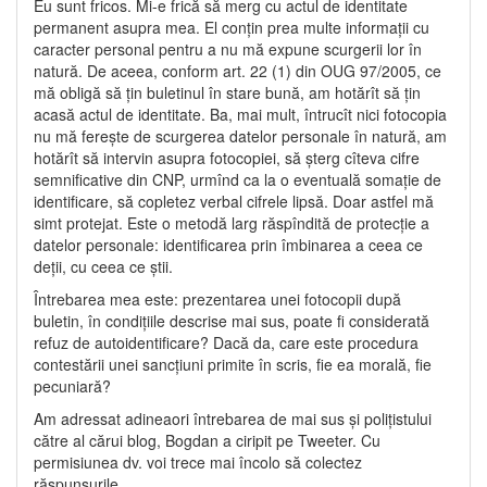
Eu sunt fricos. Mi-e frică să merg cu actul de identitate
permanent asupra mea. El conţin prea multe informaţii cu
caracter personal pentru a nu mă expune scurgerii lor în
natură. De aceea, conform art. 22 (1) din OUG 97/2005, ce
mă obligă să ţin buletinul în stare bună, am hotărît să ţin
acasă actul de identitate. Ba, mai mult, întrucît nici fotocopia
nu mă fereşte de scurgerea datelor personale în natură, am
hotărît să intervin asupra fotocopiei, să şterg cîteva cifre
semnificative din CNP, urmînd ca la o eventuală somaţie de
identificare, să copletez verbal cifrele lipsă. Doar astfel mă
simt protejat. Este o metodă larg răspîndită de protecţie a
datelor personale: identificarea prin îmbinarea a ceea ce
deţii, cu ceea ce ştii.
Întrebarea mea este: prezentarea unei fotocopii după
buletin, în condiţiile descrise mai sus, poate fi considerată
refuz de autoidentificare? Dacă da, care este procedura
contestării unei sancţiuni primite în scris, fie ea morală, fie
pecuniară?
Am adressat adineaori întrebarea de mai sus şi poliţistului
către al cărui blog, Bogdan a ciripit pe Tweeter. Cu
permisiunea dv. voi trece mai încolo să colectez
răspunsurile.