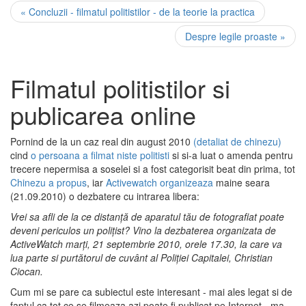
« Concluzii - filmatul politistilor - de la teorie la practica
Despre legile proaste »
Filmatul politistilor si
publicarea online
Pornind de la un caz real din august 2010
(detaliat de chinezu)
cind
o persoana a filmat niste politisti
si si-a luat o amenda pentru
trecere nepermisa a soselei si a fost categorisit beat din prima, tot
Chinezu a propus
, iar
Activewatch organizeaza
maine seara
(21.09.2010) o dezbatere cu intrarea libera:
Vrei sa afli de la ce distanţă de aparatul tău de fotografiat poate
deveni periculos un poliţist? Vino la dezbaterea organizata de
ActiveWatch marți, 21 septembrie 2010, orele 17.30, la care va
lua parte si purtătorul de cuvânt al Poliției Capitalei, Christian
Ciocan.
Cum mi se pare ca subiectul este interesant - mai ales legat si de
faptul ca tot ce se filmeaza azi poate fi publicat pe Internet - ma