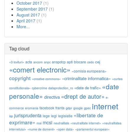
October 2017
(1)
September 2017
(1)
August 2017
(1)
April 2017
(1)
More...
Tag cloud
cej
acta
anspdcp
apti
blocare
«3 lovituri»
ancom
anpc
cedo
«comert electronic»
«comisia europeana»
copyright
«criminalitate informatica»
«creative commons»
«curtea
«date
«date de trafic»
constitutionala»
cybercrime
dataprotection_ro
personale»
«drept de autor»
directiva
e-
internet
facebook
franta
commerce
eromania
gdpr
google
gpec
«libertate de
jurisprudenta
lege
legi
legislatie
isp
exprimare»
mcsi
mai
neutralitate
«neutralitate internet»
«neutralitatea
internetului»
«nume de domenii»
«open data»
«parlamentul european»