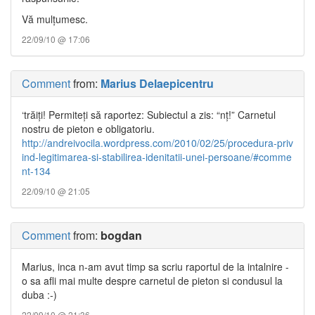
Vă mulţumesc.
22/09/10 @ 17:06
Comment
from:
Marius Delaepicentru
‘trăiţi! Permiteţi să raportez: Subiectul a zis: “nţ!” Carnetul
nostru de pieton e obligatoriu.
http://andreivocila.wordpress.com/2010/02/25/procedura-priv
ind-legitimarea-si-stabilirea-idenitatii-unei-persoane/#comme
nt-134
22/09/10 @ 21:05
Comment
from:
bogdan
Marius, inca n-am avut timp sa scriu raportul de la intalnire -
o sa afli mai multe despre carnetul de pieton si condusul la
duba :-)
22/09/10 @ 21:36