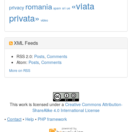
«viata
romania
privacy
spam
sri
ue
privata»
video
XML Feeds
RSS 2.0:
Posts
,
Comments
Atom:
Posts
,
Comments
More on RSS
This work is licensed under a
Creative Commons Attribution-
ShareAlike 4.0 International License
•
Contact
•
Help
•
PHP framework