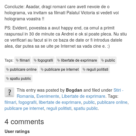
Concluzie: Asadar, dragi romani care aveti nevoie de o
holograma, va invitam sa filmati Palatul Victoria si vedeti voi
holograma voastra !!
PS: Evident, povestea a avut happy end, ca omul a primit
raspunsul in 30 de minute ca Andrei e ok si poate pleca. Nu stiu
ce verificari au facut si in ce baza de date or fi introdus datele
alea, dar putea sa se uite pe Internet sa vada cine e. :)
Tags:
filmari
fogografii
libertate de exprimare
public
publicare online
publicare pe internet
reguli politisti
spatiu public
This entry was posted by
Bogdan
and filed under
Stiri -
Romania
,
Evenimente
,
Libertate de exprimare
. Tags:
filmari
,
fogografii
,
libertate de exprimare
,
public
,
publicare online
,
publicare pe internet
,
reguli politisti
,
spatiu public
.
4 comments
User ratings