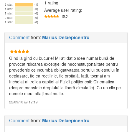
1 rating
5 star:
(1)
4 star:
(0)
Average user rating:
3 star:
(0)
(5.0)
2 star:
(0)
1 star:
(0)
Comment
from:
Marius Delaepicentru
Gînd la gînd cu bucurie! Mi-aţi dat o idee numai bună de
provocat ridicarea excepţiei de neconstituţionalitate pentru
prevederile ce incumbă obligativitatea portului buletinului în
deplasare, fie ea rectilinie, fie orbitală. Iată, tocmai am
încheiat al treilea capitol al Fizicii poliţieneşti: Cinematica
(despre moaştele dreptului la liberă circulaţie). Cu un clic pe
numele meu, aflaţi mai multe.
22/09/10 @ 12:19
Comment
from:
Marius Delaepicentru