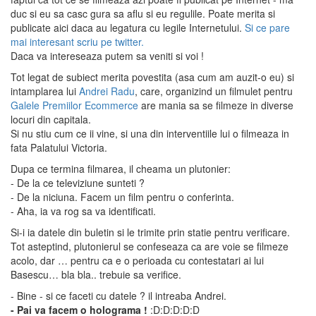
duc si eu sa casc gura sa aflu si eu regulile. Poate merita si
publicate aici daca au legatura cu legile Internetului.
Si ce pare
mai interesant scriu pe twitter.
Daca va intereseaza putem sa veniti si voi !
Tot legat de subiect merita povestita (asa cum am auzit-o eu) si
intamplarea lui
Andrei Radu
, care, organizind un filmulet pentru
Galele Premiilor Ecommerce
are mania sa se filmeze in diverse
locuri din capitala.
Si nu stiu cum ce ii vine, si una din interventiile lui o filmeaza in
fata Palatului Victoria.
Dupa ce termina filmarea, il cheama un plutonier:
- De la ce televiziune sunteti ?
- De la niciuna. Facem un film pentru o conferinta.
- Aha, ia va rog sa va identificati.
Si-i ia datele din buletin si le trimite prin statie pentru verificare.
Tot asteptind, plutonierul se confeseaza ca are voie se filmeze
acolo, dar … pentru ca e o perioada cu contestatari ai lui
Basescu… bla bla.. trebuie sa verifice.
- Bine - si ce faceti cu datele ? il intreaba Andrei.
- Pai va facem o holograma !
:D:D:D:D:D