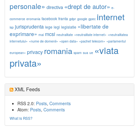
personale»
«drept de autor»
directiva
e-
internet
facebook
franta
commerce
eromania
gdpr
google
gpec
«libertate de
jurisprudenta
lege
legi
legislatie
isp
exprimare»
mcsi
mai
neutralitate
«neutralitate internet»
«neutralitatea
internetului»
«nume de domenii»
«open data»
«pachet telecom»
«parlamentul
«viata
romania
privacy
european»
spam
sua
ue
privata»
XML Feeds
RSS 2.0:
Posts
,
Comments
Atom:
Posts
,
Comments
What is RSS?