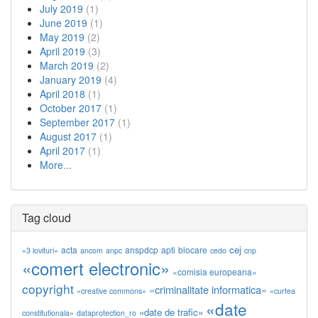
July 2019
(1)
June 2019
(1)
May 2019
(2)
April 2019
(3)
March 2019
(2)
January 2019
(4)
April 2018
(1)
October 2017
(1)
September 2017
(1)
August 2017
(1)
April 2017
(1)
More...
Tag cloud
cej
acta
anspdcp
apti
blocare
«3 lovituri»
ancom
anpc
cedo
cnp
«comert electronic»
«comisia europeana»
copyright
«criminalitate informatica»
«creative commons»
«curtea
«date
«date de trafic»
constitutionala»
dataprotection_ro