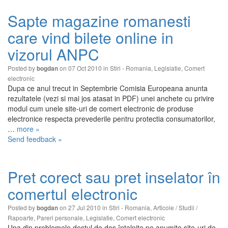
Sapte magazine romanesti
care vind bilete online in
vizorul ANPC
Posted by
on 07 Oct 2010 in
Stiri - Romania
,
Legislatie
,
Comert
bogdan
electronic
Dupa ce anul trecut in Septembrie Comisia Europeana anunta
rezultatele (vezi si mai jos atasat in PDF) unei anchete cu privire
modul cum unele site-uri de comert electronic de produse
electronice respecta prevederile pentru protectia consumatorilor,
…
more »
Send feedback »
Pret corect sau pret inselator în
comertul electronic
Posted by
on 27 Jul 2010 in
Stiri - Romania
,
Articole / Studii /
bogdan
Rapoarte
,
Pareri personale
,
Legislatie
,
Comert electronic
Una din problemele destul de des întalnite pe anumite site-uri de