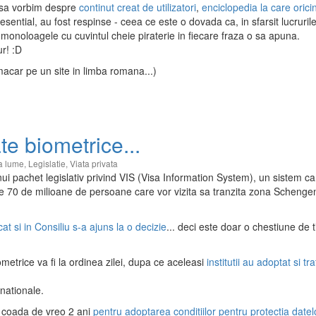
m sa vorbim despre
continut creat de utilizatori
,
enciclopedia la care oric
sential, au fost respinse - ceea ce este o dovada ca, in sfarsit lucruril
ca monoloagele cu cuvintul cheie piraterie in fiecare fraza o sa apuna.
ur! :D
 macar pe un site in limba romana...)
e biometrice...
ga lume
,
Legislatie
,
Viata privata
ui pachet legislativ privind VIS (Visa Information System), un sistem ca
ste 70 de milioane de persoane care vor vizita sa tranzita zona Schengen
t si in Consiliu s-a ajuns la o decizie
... deci este doar o chestiune de 
ometrice va fi la ordinea zilei, dupa ce aceleasi
institutii au adoptat si tr
nationale.
de coada de vreo 2 ani
pentru adoptarea conditiilor pentru protectia datel