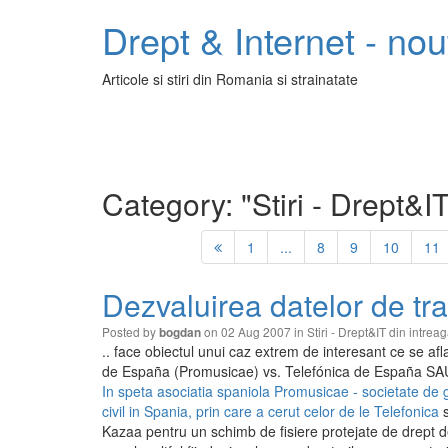
Drept & Internet - nout
Articole si stiri din Romania si strainatate
Category: "Stiri - Drept&I
1
...
8
9
10
11
Dezvaluirea datelor de traf
Posted by
on 02 Aug 2007 in
Stiri - Drept&IT din intrea
bogdan
.. face obiectul unui caz extrem de interesant ce se a
de España (Promusicae) vs. Telefónica de España SA
In speta asociatia spaniola Promusicae - societate de g
civil in Spania, prin care a cerut celor de le Telefonica
s
Kazaa pentru un schimb de fisiere protejate de drept de