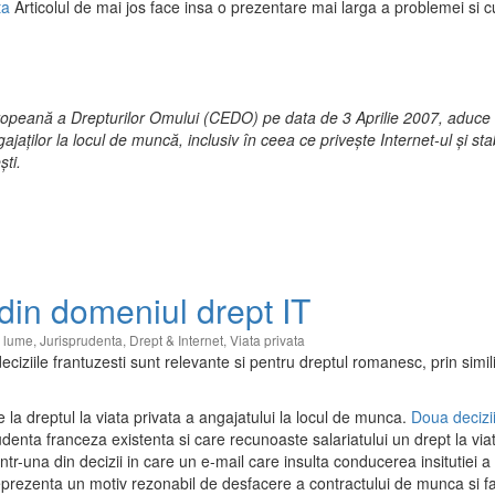
ta
Articolul de mai jos face insa o prezentare mai larga a problemei si c
ropeană a Drepturilor Omului (CEDO) pe data de 3 Aprilie 2007, aduce
jaţilor la locul de muncă, inclusiv în ceea ce priveşte Internet-ul şi sta
şti.
 din domeniul drept IT
a lume
,
Jurisprudenta
,
Drept & Internet
,
Viata privata
ciziile frantuzesti sunt relevante si pentru dreptul romanesc, prin simili
are la dreptul la viata privata a angajatului la locul de munca.
Doua decizi
denta franceza existenta si care recunoaste salariatului un drept la via
 Intr-una din decizii in care un e-mail care insulta conducerea insitutiei a 
reprezenta un motiv rezonabil de desfacere a contractului de munca si f