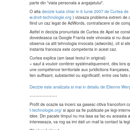
parte din "viata personala a angajatului".
O alta
decizie luata chiar in 6 Iunie 2007 de Curtea de 
w.droit-technologie.org
) vizeaza problema extrem de com
fiind un caz legat de AdWords, contrafacere si de com
Astfel in decizia pronuntata de Curtea de Apel se cons
dovedeasca ca Google Franta este vinovata si nu doar G
observa ca atit tehnologia invocata (adwords), cit si si
instanta franceza este competenta in acest caz.
Curtea explica (am lasat textul in original)
« sauf à vouloir conférer systématiquement, dès lors qu
une compétence territoriale aux juridictions françaises,
lien suffisant, substantiel ou significatif, entre ces fa
Decizie este analizata si mai in detaliu de Etienne Wery
-------------------
Profit de ocazie sa incerc sa gasesc citiva francofoni car
t-technologie.org/
si apoi sa fie publicate pe legi-interne
idee. Din pacate timpul nu ma lasa sa fac eu aceasta av
intereseaza, va rog sa imi dati un mail la contact la le