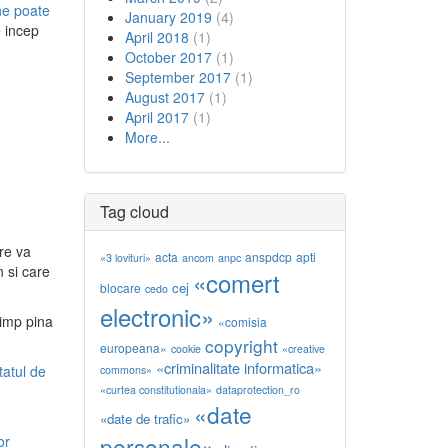
ine poate
January 2019
(4)
e incep
April 2018
(1)
October 2017
(1)
September 2017
(1)
August 2017
(1)
April 2017
(1)
More...
Tag cloud
re va
acta
anspdcp
apti
«3 lovituri»
ancom
anpc
 si care
«comert
cej
blocare
cedo
electronic»
timp pina
«comisia
copyright
europeana»
cookie
«creative
«criminalitate informatica»
atatul de
commons»
«curtea constitutionala»
dataprotection_ro
«date
«date de trafic»
personale»
or