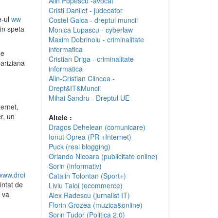
Alin Popescu -avocat
Cristi Danilet - judecator
e-ul
ww
Costel Galca - dreptul muncii
 in speta
Monica Lupascu - cyberlaw
Maxim Dobrinoiu - criminalitate
informatica
se
Cristian Driga - criminalitate
ariziana
informatica
Alin-Cristian Clincea -
Drept&IT&Muncii
Mihai Sandru - Dreptul UE
ternet,
r, un
Altele :
Dragos Dehelean (comunicare)
Ionut Oprea (PR +Internet)
Puck (real blogging)
Orlando Nicoara (publicitate online)
Sorin (informativ)
/www.droi
Catalin Tolontan (Sport+)
intat de
Liviu Taloi (ecommerce)
i va
Alex Radescu (jurnalist IT)
Florin Grozea (muzica&online)
Sorin Tudor (Politica 2.0)