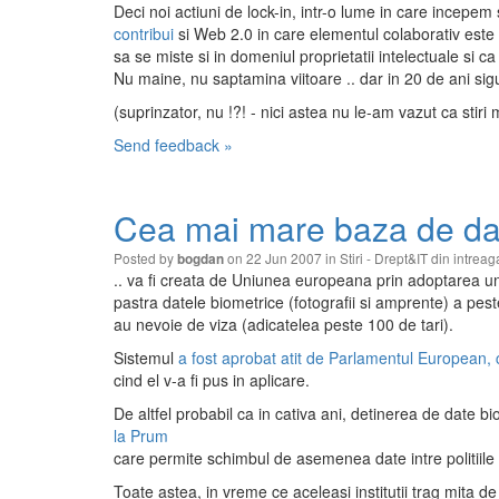
Deci noi actiuni de lock-in, intr-o lume in care incepe
contribui
si Web 2.0 in care elementul colaborativ este e
sa se miste si in domeniul proprietatii intelectuale si 
Nu maine, nu saptamina viitoare .. dar in 20 de ani sig
(suprinzator, nu !?! - nici astea nu le-am vazut ca stiri
Send feedback »
Cea mai mare baza de dat
Posted by
on 22 Jun 2007 in
Stiri - Drept&IT din intrea
bogdan
.. va fi creata de Uniunea europeana prin adoptarea un
pastra datele biometrice (fotografii si amprente) a pe
au nevoie de viza (adicatelea peste 100 de tari).
Sistemul
a fost aprobat atit de Parlamentul European, ca
cind el v-a fi pus in aplicare.
De altfel probabil ca in cativa ani, detinerea de date bi
la Prum
care permite schimbul de asemenea date intre politiile 
Toate astea, in vreme ce aceleasi institutii trag mita 