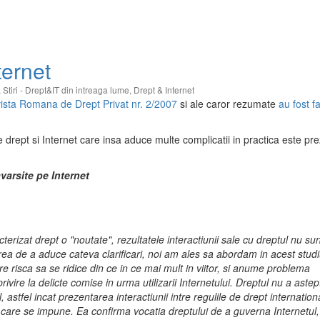
ternet
,
Stiri - Drept&IT din intreaga lume
,
Drept & Internet
ista Romana de Drept Privat nr. 2/2007
si ale caror rezumate
au fost f
drept si Internet care insa aduce multe complicatii in practica este pr
varsite pe Internet
erizat drept o "noutate", rezultatele interactiunii sale cu dreptul nu sun
rea de a aduce cateva clarificari, noi am ales sa abordam in acest studi
 risca sa se ridice din ce in ce mai mult in viitor, si anume problema
 privire la delicte comise in urma utilizarii Internetului. Dreptul nu a astep
, astfel incat prezentarea interactiunii intre regulile de drept internation
 care se impune. Ea confirma vocatia dreptului de a guverna Internetul,