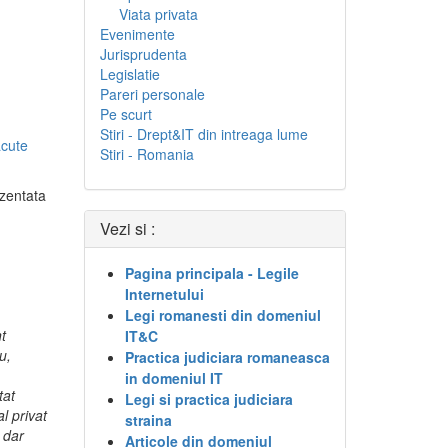
Viata privata
Evenimente
Jurisprudenta
Legislatie
Pareri personale
Pe scurt
Stiri - Drept&IT din intreaga lume
acute
Stiri - Romania
ezentata
Vezi si :
Pagina principala - Legile
Internetului
Legi romanesti din domeniul
t
IT&C
u,
Practica judiciara romaneasca
in domeniul IT
tat
Legi si practica judiciara
al privat
straina
 dar
Articole din domeniul