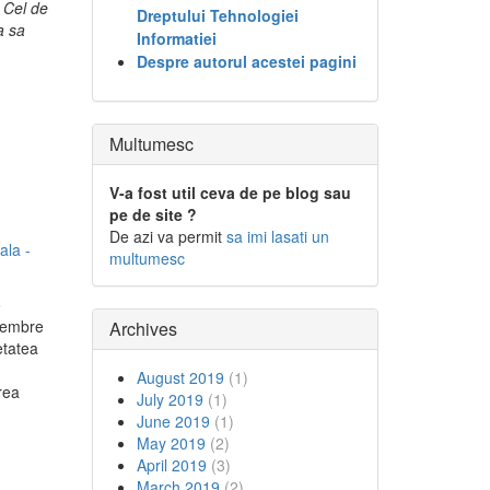
. Cel de
Dreptului Tehnologiei
a sa
Informatiei
Despre autorul acestei pagini
Multumesc
V-a fost util ceva de pe blog sau
pe de site ?
De azi va permit
sa imi lasati un
ala -
multumesc
o
 membre
Archives
etatea
August 2019
(1)
rea
July 2019
(1)
June 2019
(1)
May 2019
(2)
April 2019
(3)
March 2019
(2)