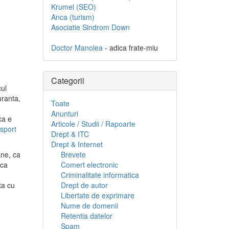
Krumel (SEO)
Anca (turism)
Asociatie Sindrom Down
Doctor Manolea
- adica frate-miu
Categorii
cul
uranta,
Toate
Anunturi
ca e
Articole / Studii / Rapoarte
nsport
Drept & ITC
Drept & Internet
ane, ca
Brevete
 ca
Comert electronic
Criminalitate informatica
ta cu
Drept de autor
Libertate de exprimare
Nume de domenii
Retentia datelor
Spam