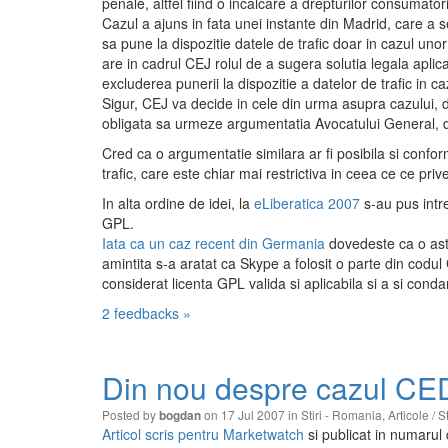
penale, altfel fiind o incalcare a drepturilor consumatori
Cazul a ajuns in fata unei instante din Madrid, care a 
sa pune la dispozitie datele de trafic doar in cazul uno
are in cadrul CEJ rolul de a sugera solutia legala aplic
excluderea punerii la dispozitie a datelor de trafic in caz
Sigur, CEJ va decide in cele din urma asupra cazului, d
obligata sa urmeze argumentatia Avocatului General, de
Cred ca o argumentatie similara ar fi posibila si confo
trafic, care este chiar mai restrictiva in ceea ce ce pr
In alta ordine de idei, la
eLiberatica 2007
s-au pus intre
GPL.
Iata ca un caz recent din Germania
dovedeste ca o astfe
amintita s-a aratat ca Skype a folosit o parte din codul
considerat licenta GPL valida si aplicabila si a si conda
2 feedbacks »
Din nou despre cazul CED
Posted by
on 17 Jul 2007 in
Stiri - Romania
,
Articole / 
bogdan
Articol scris pentru Marketwatch
si publicat in numarul