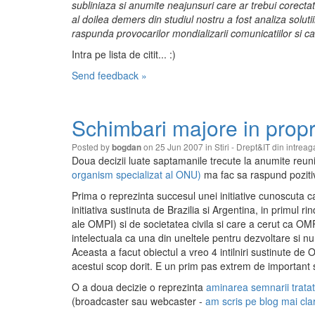
subliniaza si anumite neajunsuri care ar trebui corectate
al doilea demers din studiul nostru a fost analiza solut
raspunda provocarilor mondializarii comunicatiilor si car
Intra pe lista de citit... :)
Send feedback »
Schimbari majore in propri
Posted by
on 25 Jun 2007 in
Stiri - Drept&IT din intrea
bogdan
Doua decizii luate saptamanile trecute la anumite reu
organism specializat al ONU)
ma fac sa raspund pozitiv
Prima o reprezinta succesul unei initiative cunoscuta 
initiativa sustinuta de Brazilia si Argentina, in primul r
ale OMPI) si de societatea civila si care a cerut ca OM
intelectuala ca una din uneltele pentru dezvoltare si nu
Aceasta a facut obiectul a vreo 4 intilniri sustinute de
acestui scop dorit. E un prim pas extrem de important s
O a doua decizie o reprezinta
aminarea semnarii tratat
(broadcaster sau webcaster -
am scris pe blog mai cla