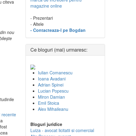
u citeva
magazine online
- Prezentari
- Altele
- Contacteaza-l pe Bogdan
 din nou
bileşte
Ce bloguri (mai) urmaresc:
Iulian Comanescu
Ioana Avadani
Adrian Spinei
Lucian Popescu
Miron Damian
tudinile
Emil Stoica
Alex Mihaileanu
i recente
ta
Bloguri juridice
fost
Luiza - avocat licitatii si comercial
acea