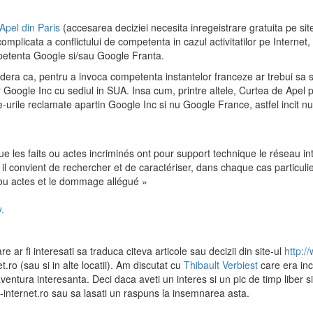
Apel din Paris
(accesarea deciziei necesita inregeistrare gratuita pe sit
plicata a conflictului de competenta in cazul activitatilor pe Internet,
petenta Google si/sau Google Franta.
idera ca, pentru a invoca competenta instantelor franceze ar trebui sa 
oogle Inc cu sediul in SUA. Insa cum, printre altele, Curtea de Apel p
te-urile reclamate apartin Google Inc si nu Google France, astfel incit nu
e les faits ou actes incriminés ont pour support technique le réseau in
 il convient de rechercher et de caractériser, dans chaque cas particulie
its ou actes et le dommage allégué »
.
e ar fi interesati sa traduca citeva articole sau decizii din site-ul
http:/
t.ro (sau si in alte locatii). Am discutat cu
Thibault Verbiest
care era inc
entura interesanta. Deci daca aveti un interes si un pic de timp liber s
gi-internet.ro sau sa lasati un raspuns la insemnarea asta.