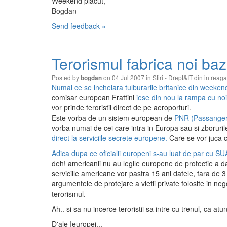
Weekend placut,
Bogdan
Send feedback »
Terorismul fabrica noi ba
Posted by
on 04 Jul 2007 in
Stiri - Drept&IT din intreag
bogdan
Numai ce se incheiara tulburarile britanice din weeken
comisar european Frattini
iese din nou la rampa cu noi
vor prinde teroristii direct de pe aeroporturi.
Este vorba de un sistem european de
PNR (Passange
vorba numai de cei care intra in Europa sau si zboruri
direct la serviciile secrete europene.
Care se vor juca c
Adica dupa ce oficialii europeni s-au luat de par cu SU
deh! americanii nu au legile europene de protectie a d
serviciile americane vor pastra 15 ani datele, fara de 
argumentele de protejare a vietii private folosite in n
terorismul.
Ah.. si sa nu incerce teroristii sa intre cu trenul, ca at
D'ale Ieuropei...