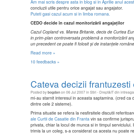
Am mai scris despre asta in blog si in Aprilie anul aces
concluzii utile pentru orice angajat sau angajator.
Puteti gasi cazul acum si in limba romana.
CEDO decide în cazul monitorizării angajaţilor
Cazul Copland vs. Marea Britanie, decis de Curtea Eu
in prim-plan controversata problemă a monitorizării anga
un precedent ce poate fi folosit şi de instanţele române
Read more »
10 feedbacks »
Cateva decizii frantuzesti
Posted by
on 06 Jul 2007 in
Stiri - Drept&IT din intreag
bogdan
mi-au starnit interesul in aceasta saptamina. (cred ca de
dintre cele 2 sisteme).
Prima situatie se refera la nesfirsitele discutii referito
ale Curtii de Casatie din Franta
vin sa confirme jurispru
privata, chiar la locul de munca si in timpul serviciului.
trimis la un coleg, s-a considerat ca acesta nu poate 