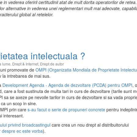
 in vederea oferirii certitudinii atat de mult dorita operatorilor de retea
iilor alternative in vederea unei reglementari mult mai adecvate, capabil
acterului global al retelelor.
etatea intelectuala ?
ga lume
,
Drept & Internet
,
Drept de autor
niuni promovate de
OMPI (Organizatia Mondiala de Proprietate Intelectu
 la intrebarea de mai sus.
ca
Development Agenda - Agenda de dezvoltare (PCDA) pentru OMPI
, 
ind, care a fost sustinuta de multa tari in curs de dezvoltare (tarile sunt
PI sa se axeze pe nevoile tarilor in curs de dezvoltare si sa vada propri
 ca un scop in sine.
 OMPI prin care
s-au facut o serie de propuneri concrete
pentru indeplini
i interesant.
ului privind broadcastingul
care crea un nou drept al distribuitorului
r despre ec este vorba
).