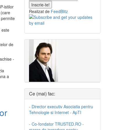
-istilor
Realizat de
FeedBlitz
l
(care
r permite
u este
telor de
eschise -
zia
mana a
Ce (mai) fac:
- Director executiv Asociatia pentru
or
Tehnologie si Internet - ApTI
- Co-fondator TRUSTED.RO -
marca de incredere pentru