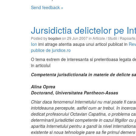
Send feedback »
Jursidictia delictelor pe In
Posted by
on 29 Jun 2007 in
Articole / Studii / Rapoarte
bogdan
Ion
imi atrage atentia asupa unui articol publicat in
Rev
publice de juridice.ro
O tema extrem de interesanta si pretentioasa legata de 
in articolul
Competenta jurisdictionala in materie de delicte sa
Alina Oprea
Doctorand, Universitatea Pantheon-Assas
Chiar daca fenomenul Internetului nu mai poate fi caract
intotdeauna percepute, astfel cum ar trebui. In incerca
dedicat profesorului Octavian Capatina, o problema care
determinarii jurisdictiei competente in cazul litigiilor cu
aparitia Internetului pentru a gandi la nivel international
existente si noua tehnologie pare sa fie primul demers