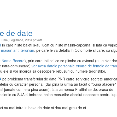
ze de date
a lume
,
Legislatie
,
Viata privata
d
in care niste baieti s-au jucat cu niste masini-capcana, si iata ca vajni
 masuri anti-terorism
, pe care le va detalia in Octombrie si care, cu sig
r Name Record
), prin care toti cei ce se plimba cu avionul (nu e clar da
le intra-comunitare)
vor avea datele personale trimise de firmele de tra
u ele si vor incerca sa descopere rebusuri cu numele teroristilor.
A
pe problema transferului de date PNR catre serviciile secrete americ
atelor cu caracter personal (dar pina la urma au facut o "buna afacere"
3 si jumate cum era pina acum), iata ca nenea Frattini se dezbraca de
egocierile cu SUA si imbraca haina masurilor absolut necesare pentru lup
unci nu mai intra in baza de date si dau mai greu de ei.