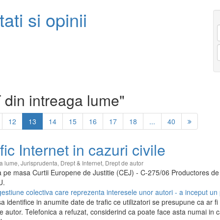
ati si opinii
T din intreaga lume"
12
13
14
15
16
17
18
...
40
ic Internet in cazuri civile
ga lume
,
Jurisprudenta
,
Drept & Internet
,
Drept de autor
fla pe masa Curtii Europene de Justitie (CEJ) - C-275/06 Productores d
U.
estiune colectiva care reprezenta interesele unor autori - a inceput un
a identifice in anumite date de trafic ce utilizatori se presupune ca ar fi u
 autor. Telefonica a refuzat, considerind ca poate face asta numai in c