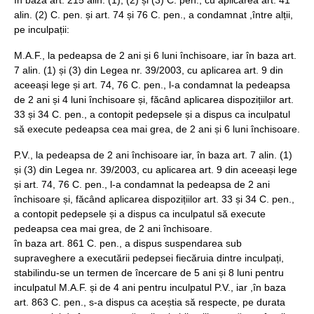
în baza art. 215 alin. (1), (2) și (3) C. pen., cu aplicarea art. 41
alin. (2) C. pen. și art. 74 și 76 C. pen., a condamnat ,între alții,
pe inculpații:
M.A.F., la pedeapsa de 2 ani și 6 luni închisoare, iar în baza art.
7 alin. (1) și (3) din Legea nr. 39/2003, cu aplicarea art. 9 din
aceeași lege și art. 74, 76 C. pen., l-a condamnat la pedeapsa
de 2 ani și 4 luni închisoare și, făcând aplicarea dispozițiilor art.
33 și 34 C. pen., a contopit pedepsele și a dispus ca inculpatul
să execute pedeapsa cea mai grea, de 2 ani și 6 luni închisoare.
P.V., la pedeapsa de 2 ani închisoare iar, în baza art. 7 alin. (1)
și (3) din Legea nr. 39/2003, cu aplicarea art. 9 din aceeași lege
și art. 74, 76 C. pen., l-a condamnat la pedeapsa de 2 ani
închisoare și, făcând aplicarea dispozițiilor art. 33 și 34 C. pen.,
a contopit pedepsele și a dispus ca inculpatul să execute
pedeapsa cea mai grea, de 2 ani închisoare.
în baza art. 861 C. pen., a dispus suspendarea sub
supraveghere a executării pedepsei fiecăruia dintre inculpați,
stabilindu-se un termen de încercare de 5 ani și 8 luni pentru
inculpatul M.A.F. și de 4 ani pentru inculpatul P.V., iar ,în baza
art. 863 C. pen., s-a dispus ca aceștia să respecte, pe durata