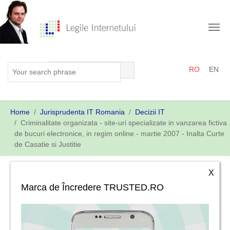
Skip
to
main
content
RO
EN
You
Home
Jurisprudenta IT Romania
Decizii IT
are
Criminalitate organizata - site-uri specializate in vanzarea fictiva
here:
de bucuri electronice, in regim online - martie 2007 - Inalta Curte
de Casatie si Justitie
X
Marca de Încredere TRUSTED.RO