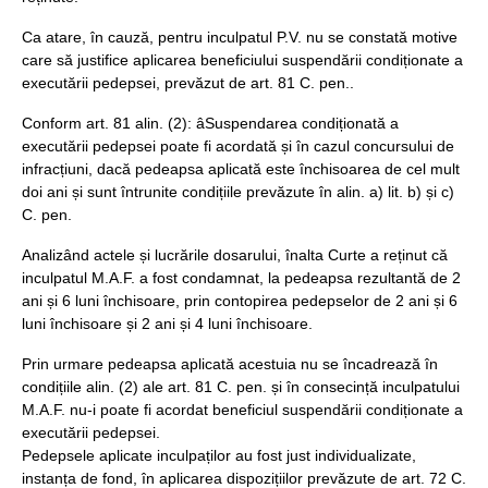
Ca atare, în cauză, pentru inculpatul P.V. nu se constată motive
care să justifice aplicarea beneficiului suspendării condiționate a
executării pedepsei, prevăzut de art. 81 C. pen..
Conform art. 81 alin. (2): âSuspendarea condiționată a
executării pedepsei poate fi acordată și în cazul concursului de
infracțiuni, dacă pedeapsa aplicată este închisoarea de cel mult
doi ani și sunt întrunite condițiile prevăzute în alin. a) lit. b) și c)
C. pen.
Analizând actele și lucrările dosarului, înalta Curte a reținut că
inculpatul M.A.F. a fost condamnat, la pedeapsa rezultantă de 2
ani și 6 luni închisoare, prin contopirea pedepselor de 2 ani și 6
luni închisoare și 2 ani și 4 luni închisoare.
Prin urmare pedeapsa aplicată acestuia nu se încadrează în
condițiile alin. (2) ale art. 81 C. pen. și în consecință inculpatului
M.A.F. nu-i poate fi acordat beneficiul suspendării condiționate a
executării pedepsei.
Pedepsele aplicate inculpaților au fost just individualizate,
instanța de fond, în aplicarea dispozițiilor prevăzute de art. 72 C.