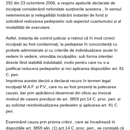
292 din 23 octombrie 2006, a respins apelurile declarate de
inculpați considerând nefondate susținerile acestora , în sensul
netemeiniciei și nelegalității hotărârii instanței de fond și
solicitând redozarea pedepselor sub aspectul cuantumului și al
modalității de executare.
Astfel, instanța de control judiciar a reținut că în mod corect
inculpații au fost condamnați, la pedepese în concordanță cu
probele administrate și cu criteriile de individualizare avute în
vedere în vedere, vinovăția inculpaților, sub forma intenției
directe fiind stabilită indubitabil, motiv pentru care nu s-a
justificat reducera pedepselor și nici aplicarea dispozițiilor art. 81
C. pen.
împotriva acestei decizii a declarat recurs în termen legal
inculpații M.A.F. și P.V., care nu au fost prezenți la judecarea
cauzei, dar prin apărătorul desemnat din oficiu au invocat
motivul de casare prevăzut de art. 3859 pct.14 C. proc. pen. și
au solicitat reindividualizarea pedeselor și aplicarea art. 81 C.
pen.
Examinând cauza prin prisma criticii , care se încadrează în
dispozițiile art. 3859 alin. (1) pct.14 C. proc. pen., se constată că