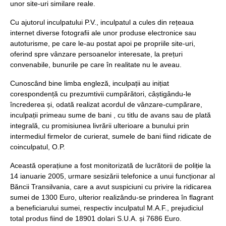
unor site-uri similare reale.
Cu ajutorul inculpatului P.V., inculpatul a cules din rețeaua
internet diverse fotografii ale unor produse electronice sau
autoturisme, pe care le-au postat apoi pe propriile site-uri,
oferind spre vânzare persoanelor interesate, la prețuri
convenabile, bunurile pe care în realitate nu le aveau.
Cunoscând bine limba engleză, inculpații au inițiat
corespondență cu prezumtivii cumpărători, câștigându-le
încrederea și, odată realizat acordul de vânzare-cumpărare,
inculpații primeau sume de bani , cu titlu de avans sau de plată
integrală, cu promisiunea livrării ulterioare a bunului prin
intermediul firmelor de curierat, sumele de bani fiind ridicate de
coinculpatul, O.P.
Această operațiune a fost monitorizată de lucrătorii de poliție la
14 ianuarie 2005, urmare sesizării telefonice a unui funcționar al
Băncii Transilvania, care a avut suspiciuni cu privire la ridicarea
sumei de 1300 Euro, ulterior realizându-se prinderea în flagrant
a beneficiarului sumei, respectiv inculpatul M.A.F., prejudiciul
total produs fiind de 18901 dolari S.U.A. și 7686 Euro.