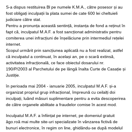
S-a dispus restituirea Bl pe numele K.M.A., către posesor și au
fost obligați inculpații la plata sumei de cate 600 lei cheltuieli
judiciare către stat.
Pentru a pronunța această sentință, instanța de fond a reținut în
fapt că, inculpatul M.A.F. a fost sancționat administrativ pentru
comiterea unei infracțiuni de înșelăciune prin intermediul rețelei
internet.
Scopul urmărit prin sancțiunea aplicată nu a fost realizat, astfel
că inculpatul a continuat, în același an, pe o scară extinsă,
activitatea infracțională, ce face obiectul dosarului nr.
190/P/2003 al Parchetului de pe lângă înalta Curte de Casație și
Justiție.
în perioada mai 2004 - ianuarie 2005, inculpatul M.A.F. și-a
organizat propriul grup infracțional, împreună cu ceilalți doi
inculpați, luând măsuri suplimentare pentru a evita descoperirea
de către organele abilitate a fraudelor comise în acest mod.
Inculpatul M.A.F. a înființat pe internet, pe domeniul gratuit
âgo.roâ mai multe site-uri specializate în vânzarea fictivă de
bunuri electronice, în regim on line, ghidându-se după modelul