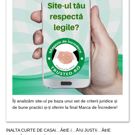
Îți analizăm site-ul pe baza unui set de criterii juridice și
de bune practici și-ți oferim la final Marca de Încredere!
îNALTA CURTE DE CASAí…Â¢IE í…Å¾l JUSTIí…Â¢IE