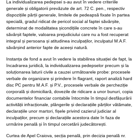
La individualizarea pedepsei s-au avut în vedere criteriile
generale și obligatorii prevăzute de art. 72 C. pen., respectiv
dispozițiile părții generale, limitele de pedeapsă fixate în partea
specială, gradul ridicat de pericol social al faptei săvârșite,
determinat de modalitatea șicondițiile concrete în care s-au
săvârșit faptele, valoarea prejudiciului care nu a fost recuperat
integral și persoana și atitudinea inculpaților, inculpatul M.A.F.
săvârșind anterior fapte de aceeși natură.
Instanța de fond a avut în vedere la stabilirea situației de fapt, la
încadrarea juridică, la individualizarea pedepselor precum și la
soluționarea laturii civile a cauzei următoarele probe: procesele
verbale de organizare și prindere în flagrant, raport analiză hard
disc PC pentru M.A.F. și P.V., procesele verbale de percheziție
corporală și domiciliară, dovezile de ridicare a unor bunuri, copia
documentelor financiar contabile întocmite în timpul desfășurării
activității infracționale, plângerile și declarațiile părților vătămate,
declarațiile unor martori, fișele privind cazierul judiciar al
inculpaților, precum și declarațiile acestora date în faza de
urmărire penală și în timpul cercetării judecătorești.
Curtea de Apel Craiova, secția penală, prin decizia penală nr.