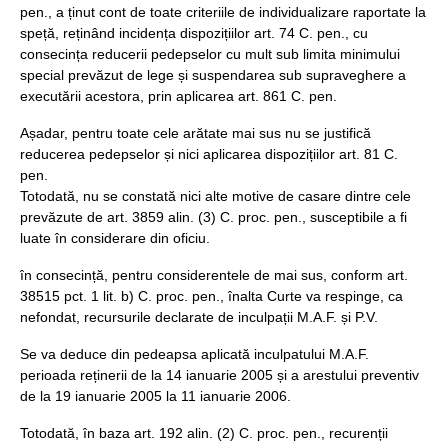
pen., a ținut cont de toate criteriile de individualizare raportate la
speță, reținând incidența dispozițiilor art. 74 C. pen., cu
consecința reducerii pedepselor cu mult sub limita minimului
special prevăzut de lege și suspendarea sub supraveghere a
executării acestora, prin aplicarea art. 861 C. pen.
Așadar, pentru toate cele arătate mai sus nu se justifică
reducerea pedepselor și nici aplicarea dispozițiilor art. 81 C.
pen.
Totodată, nu se constată nici alte motive de casare dintre cele
prevăzute de art. 3859 alin. (3) C. proc. pen., susceptibile a fi
luate în considerare din oficiu.
în consecință, pentru considerentele de mai sus, conform art.
38515 pct. 1 lit. b) C. proc. pen., înalta Curte va respinge, ca
nefondat, recursurile declarate de inculpații M.A.F. și P.V.
Se va deduce din pedeapsa aplicată inculpatului M.A.F.
perioada reținerii de la 14 ianuarie 2005 și a arestului preventiv
de la 19 ianuarie 2005 la 11 ianuarie 2006.
Totodată, în baza art. 192 alin. (2) C. proc. pen., recurenții