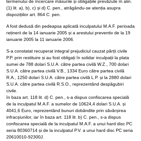
termenului de încercare măsurile și obligațiile prevăzute în alin.
(1) lit. a), b), c) și d) C. pen., atrăgându-se atenția asupra
dispozițiilor art. 864 C. pen.
A fost dedusă din pedeapsa aplicată inculpatului M.A.F. perioada
reținerii de la 14 ianuarie 2005 și a arestului preventiv de la 19
ianuarie 2005 la 11 ianuarie 2006.
S-a constatat recuperat integral prejudiciul cauzat părții civile
P.P. prin restituire și au fost obligați în solidar inculpații la plata
sumei de 788 dolari S.U.A. către partea civilă W.Z., 700 dolari
S.U.A. către partea civilă V.B., 1334 Euro către partea civilă
R.A., 1250 dolari S.U.A. către partea civilă L.P. și la 2880 dolari
S.U.A. către partea civilă R.S.O., reprezentând despăgubiri
civile.
în baza art. 118 lit. d) C. pen., s-a dispus confiscarea specială
de la inculpatul M.A.F. a sumelor de 10624,4 dolari S.U.A. și
4041,6 Euro, reprezentând bunuri dobândite prin săvârșirea
infracșiunilor, iar în baza art. 118 lit. b) C. pen., s-a dispus
confiscarea specială de la inculpatul M.A.F. a unui hard disc PC
seria 80360714 și de la inculpatul P.V. a unui hard disc PC seria
20610010-92300J.