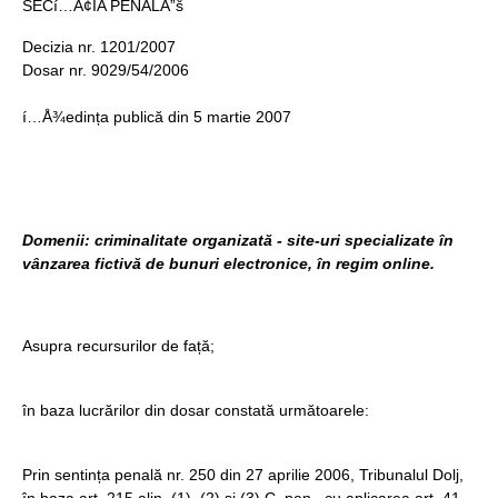
SECí…Â¢IA PENALÄ”š
Decizia nr. 1201/2007
Dosar nr. 9029/54/2006
í…Å¾edința publică din 5 martie 2007
Domenii: criminalitate organizată - site-uri specializate în
vânzarea fictivă de bunuri electronice, în regim online.
Asupra recursurilor de față;
în baza lucrărilor din dosar constată următoarele:
Prin sentința penală nr. 250 din 27 aprilie 2006, Tribunalul Dolj,