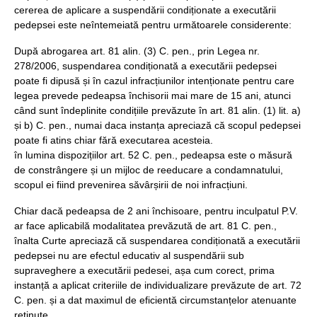
cererea de aplicare a suspendării condiționate a executării
pedepsei este neîntemeiată pentru următoarele considerente:
După abrogarea art. 81 alin. (3) C. pen., prin Legea nr.
278/2006, suspendarea condiționată a executării pedepsei
poate fi dipusă și în cazul infracțiunilor intenționate pentru care
legea prevede pedeapsa închisorii mai mare de 15 ani, atunci
când sunt îndeplinite condițiile prevăzute în art. 81 alin. (1) lit. a)
și b) C. pen., numai daca instanța apreciază că scopul pedepsei
poate fi atins chiar fără executarea acesteia.
în lumina dispozițiilor art. 52 C. pen., pedeapsa este o măsură
de constrângere și un mijloc de reeducare a condamnatului,
scopul ei fiind prevenirea săvârșirii de noi infracțiuni.
Chiar dacă pedeapsa de 2 ani închisoare, pentru inculpatul P.V.
ar face aplicabilă modalitatea prevăzută de art. 81 C. pen.,
înalta Curte apreciază că suspendarea condiționată a executării
pedepsei nu are efectul educativ al suspendării sub
supraveghere a executării pedesei, așa cum corect, prima
instanță a aplicat criteriile de individualizare prevăzute de art. 72
C. pen. și a dat maximul de eficientă circumstanțelor atenuante
reținute.