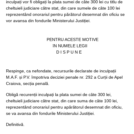
inculpați vor fi obligați la plata sumei de câte 300 lei cu titlu de
cheltuieli judiciare către stat, din care sumele de câte 100 lei
reprezentând onorariul pentru părătorul desemnat din oficiu se
vor avansa din fondurile Ministerului Justiției.
PENTRU ACESTE MOTIVE
îN NUMELE LEGII
D I S P U N E
Respinge, ca nefondate, recursurile declarate de inculpații
M.A.F. și P.V. împotriva deciziei penale nr. 292 a Curții de Apel
Craiova, secția penală.
Obligă recurenții inculpați la plata sumei de câte 300 lei,
cheltuieli judiciare către stat, din care suma de câte 100 lei,
reprezentând onorariul pentru apărătorul desemnat din oficiu,
se va avansa din fondurile Ministerului Justiției.
Definitivă.