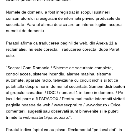
Numele de domeniu a fost inregistrat in scopul sustinerii
consumatorului si asigurarii de informatii privind produsele de
securitate. Paratul afirma deci ca are un interes legitim asupra
numelui de domeniu.
Paratul afirma ca traducerea paginii de web, din Anexa 11 a
reclamatiei, nu este corecta. Traducerea corecta, dupa Parat,
este:
“Secpral Com Romania / Sisteme de securitate complete,
control acces, sisteme incendiu, alarme masina, sisteme
automate, aparate radio, televiziune cu circuit inchis si tot ce
puteti afla despre noi in domeniul securitatii. Suntem distribuitori
al grupului canadian / DSC / numarul 1 in lume in domeniu / Pe
locul doi pare a fi PARADOX / Pentru mai multe informatii vizitati
paginile noastre de web / www.secpral.ro / www.dsc.ro / Orice
comentarii, sugestii sau observatii sunt binevenite si le puteti
trimite la webmaster@paradox.ro.”.
Paratul indica faptul ca au plasat Reclamantul “pe locul doi”, in