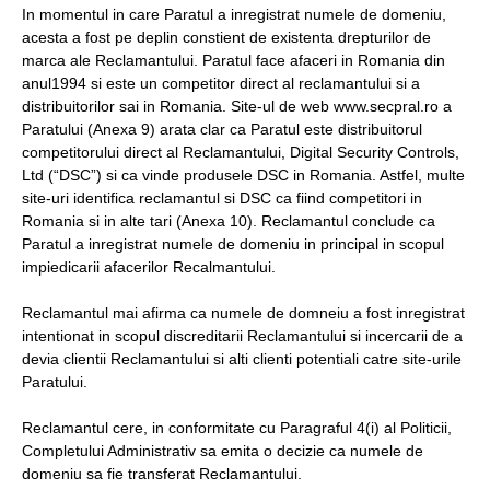
In momentul in care Paratul a inregistrat numele de domeniu,
acesta a fost pe deplin constient de existenta drepturilor de
marca ale Reclamantului. Paratul face afaceri in Romania din
anul1994 si este un competitor direct al reclamantului si a
distribuitorilor sai in Romania. Site-ul de web www.secpral.ro a
Paratului (Anexa 9) arata clar ca Paratul este distribuitorul
competitorului direct al Reclamantului, Digital Security Controls,
Ltd (“DSC”) si ca vinde produsele DSC in Romania. Astfel, multe
site-uri identifica reclamantul si DSC ca fiind competitori in
Romania si in alte tari (Anexa 10). Reclamantul conclude ca
Paratul a inregistrat numele de domeniu in principal in scopul
impiedicarii afacerilor Recalmantului.
Reclamantul mai afirma ca numele de domneiu a fost inregistrat
intentionat in scopul discreditarii Reclamantului si incercarii de a
devia clientii Reclamantului si alti clienti potentiali catre site-urile
Paratului.
Reclamantul cere, in conformitate cu Paragraful 4(i) al Politicii,
Completului Administrativ sa emita o decizie ca numele de
domeniu sa fie transferat Reclamantului.