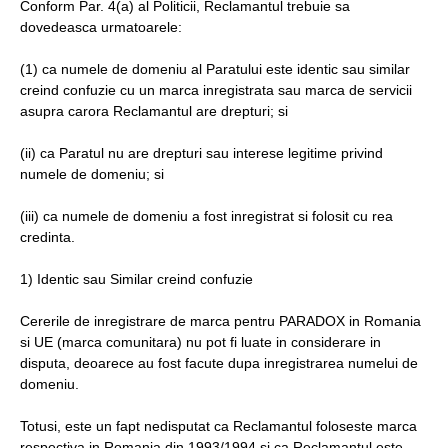
Conform Par. 4(a) al Politicii, Reclamantul trebuie sa
dovedeasca urmatoarele:
(1) ca numele de domeniu al Paratului este identic sau similar
creind confuzie cu un marca inregistrata sau marca de servicii
asupra carora Reclamantul are drepturi; si
(ii) ca Paratul nu are drepturi sau interese legitime privind
numele de domeniu; si
(iii) ca numele de domeniu a fost inregistrat si folosit cu rea
credinta.
1) Identic sau Similar creind confuzie
Cererile de inregistrare de marca pentru PARADOX in Romania
si UE (marca comunitara) nu pot fi luate in considerare in
disputa, deoarece au fost facute dupa inregistrarea numelui de
domeniu.
Totusi, este un fapt nedisputat ca Reclamantul foloseste marca
respectiva in Romania din 1993/1994 si ca Reclamantul este