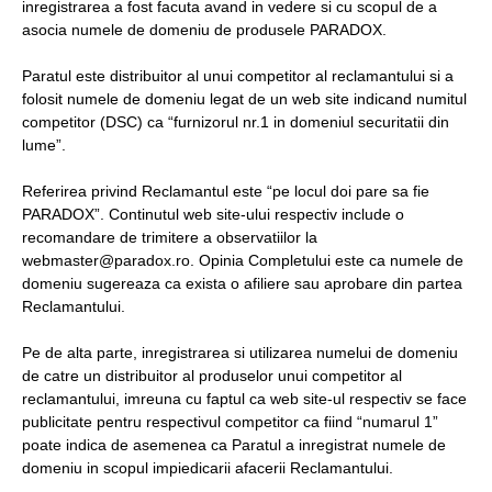
inregistrarea a fost facuta avand in vedere si cu scopul de a
asocia numele de domeniu de produsele PARADOX.
Paratul este distribuitor al unui competitor al reclamantului si a
folosit numele de domeniu legat de un web site indicand numitul
competitor (DSC) ca “furnizorul nr.1 in domeniul securitatii din
lume”.
Referirea privind Reclamantul este “pe locul doi pare sa fie
PARADOX”. Continutul web site-ului respectiv include o
recomandare de trimitere a observatiilor la
webmaster@paradox.ro. Opinia Completului este ca numele de
domeniu sugereaza ca exista o afiliere sau aprobare din partea
Reclamantului.
Pe de alta parte, inregistrarea si utilizarea numelui de domeniu
de catre un distribuitor al produselor unui competitor al
reclamantului, imreuna cu faptul ca web site-ul respectiv se face
publicitate pentru respectivul competitor ca fiind “numarul 1”
poate indica de asemenea ca Paratul a inregistrat numele de
domeniu in scopul impiedicarii afacerii Reclamantului.