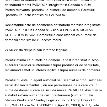
detinatorul marcii PARADOX inregistrat in Canada si SUA.
Partea relevanta “paradox” a numelui de domeniu Paratului
“paradox.ro” este identica cu PARADOX.
Reclamantul este de asemenea detinatorul marcilor inregistrate
PARADOX PRO in Canada si SUA si a PARADOX DIGITAK
DETECTION in SUA. Completul a concluzionat ca numele de
domeniu este similar cu aceste marci.
2) Nu exista drepturi sau interese legitime
Paratul afirma ca numele de domeniu a fost inregistrat in scopul
ajutorarii clientilor si informarii asupra produselor de securitate,
reclamand astfel un interes legitim asupra numelui de domeniu.
Paratul nu este un agent autorizat sau licentiat al produselor sau
serviciilor Reclamantului, nu are permisiunea de a cere vreun
nume de domeniu care sa includa marca PARADOX. Asa cum s-
a stabilit intr-un numar de cazuri anterioare (cum ar fi: The
Stanley Works and Stanley Logistics, Inc. v. Camp Creek Co.,
Inc., WIPO Case No. D2000-0113 (April 13, 2000); R.T. Quaife