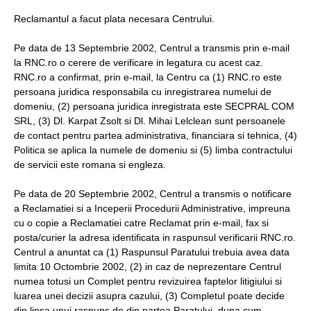
Reclamantul a facut plata necesara Centrului.
Pe data de 13 Septembrie 2002, Centrul a transmis prin e-mail
la RNC.ro o cerere de verificare in legatura cu acest caz.
RNC.ro a confirmat, prin e-mail, la Centru ca (1) RNC.ro este
persoana juridica responsabila cu inregistrarea numelui de
domeniu, (2) persoana juridica inregistrata este SECPRAL COM
SRL, (3) Dl. Karpat Zsolt si Dl. Mihai Lelclean sunt persoanele
de contact pentru partea administrativa, financiara si tehnica, (4)
Politica se aplica la numele de domeniu si (5) limba contractului
de servicii este romana si engleza.
Pe data de 20 Septembrie 2002, Centrul a transmis o notificare
a Reclamatiei si a Inceperii Procedurii Administrative, impreuna
cu o copie a Reclamatiei catre Reclamat prin e-mail, fax si
posta/curier la adresa identificata in raspunsul verificarii RNC.ro.
Centrul a anuntat ca (1) Raspunsul Paratului trebuia avea data
limita 10 Octombrie 2002, (2) in caz de neprezentare Centrul
numea totusi un Complet pentru revizuirea faptelor litigiului si
luarea unei decizii asupra cazului, (3) Completul poate decide
din lipsa unui raspuns de din partea Paratului, dupa cum