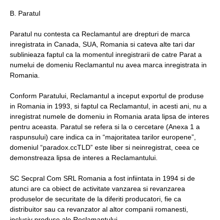
B. Paratul
Paratul nu contesta ca Reclamantul are drepturi de marca
inregistrata in Canada, SUA, Romania si cateva alte tari dar
sublinieaza faptul ca la momentul inregistrarii de catre Parat a
numelui de domeniu Reclamantul nu avea marca inregistrata in
Romania.
Conform Paratului, Reclamantul a inceput exportul de produse
in Romania in 1993, si faptul ca Reclamantul, in acesti ani, nu a
inregistrat numele de domeniu in Romania arata lipsa de interes
pentru aceasta. Paratul se refera si la o cercetare (Anexa 1 a
raspunsului) care indica ca in “majoritatea tarilor europene”,
domeniul “paradox.ccTLD” este liber si neinregistrat, ceea ce
demonstreaza lipsa de interes a Reclamantului.
SC Secpral Com SRL Romania a fost infiintata in 1994 si de
atunci are ca obiect de activitate vanzarea si revanzarea
produselor de securitate de la diferiti producatori, fie ca
distribuitor sau ca revanzator al altor companii romanesti,
inclusiv produse ale Reclamantului.