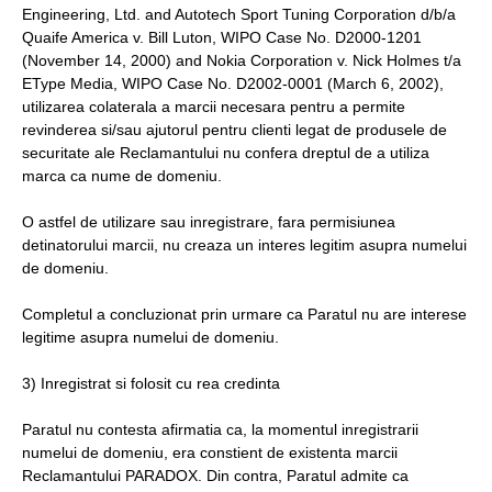
Engineering, Ltd. and Autotech Sport Tuning Corporation d/b/a
Quaife America v. Bill Luton, WIPO Case No. D2000-1201
(November 14, 2000) and Nokia Corporation v. Nick Holmes t/a
EType Media, WIPO Case No. D2002-0001 (March 6, 2002),
utilizarea colaterala a marcii necesara pentru a permite
revinderea si/sau ajutorul pentru clienti legat de produsele de
securitate ale Reclamantului nu confera dreptul de a utiliza
marca ca nume de domeniu.
O astfel de utilizare sau inregistrare, fara permisiunea
detinatorului marcii, nu creaza un interes legitim asupra numelui
de domeniu.
Completul a concluzionat prin urmare ca Paratul nu are interese
legitime asupra numelui de domeniu.
3) Inregistrat si folosit cu rea credinta
Paratul nu contesta afirmatia ca, la momentul inregistrarii
numelui de domeniu, era constient de existenta marcii
Reclamantului PARADOX. Din contra, Paratul admite ca