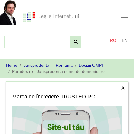
Skip
to
main
content
RO
EN
You
Home
Jurisprudenta IT Romania
Decizii OMPI
are
Paradox.ro - Jurisprudenta nume de domeniu .ro
here:
X
Marca de Încredere TRUSTED.RO