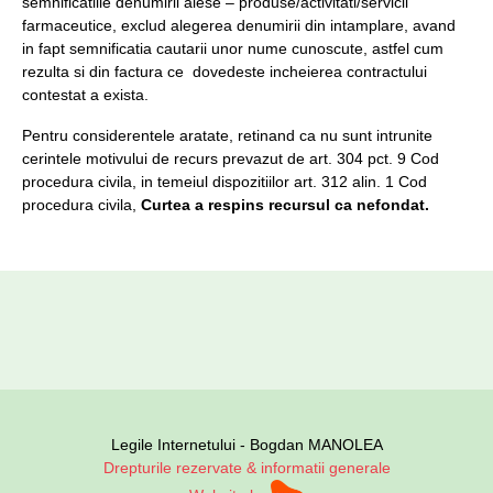
semnificatiile denumirii alese – produse/activitati/servicii
farmaceutice, exclud alegerea denumirii din intamplare, avand
in fapt semnificatia cautarii unor nume cunoscute, astfel cum
rezulta si din factura ce dovedeste incheierea contractului
contestat a exista.
Pentru considerentele aratate, retinand ca nu sunt intrunite
cerintele motivului de recurs prevazut de art. 304 pct. 9 Cod
procedura civila, in temeiul dispozitiilor art. 312 alin. 1 Cod
procedura civila,
Curtea a respins recursul ca nefondat.
Legile Internetului - Bogdan MANOLEA
Drepturile rezervate & informatii generale