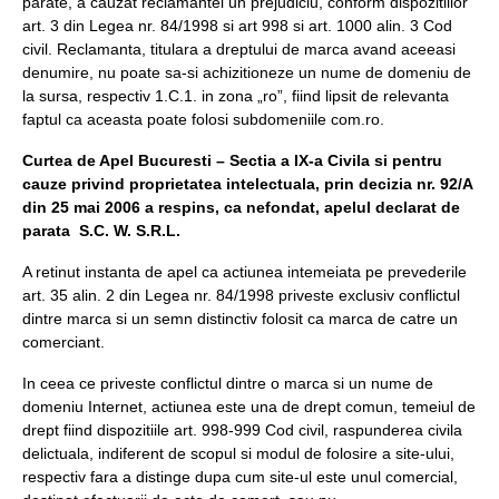
parate, a cauzat reclamantei un prejudiciu, conform dispozitiilor
art. 3 din Legea nr. 84/1998 si art 998 si art. 1000 alin. 3 Cod
civil. Reclamanta, titulara a dreptului de marca avand aceeasi
denumire, nu poate sa-si achizitioneze un nume de domeniu de
la sursa, respectiv 1.C.1. in zona „ro”, fiind lipsit de relevanta
faptul ca aceasta poate folosi subdomeniile com.ro.
Curtea de Apel Bucuresti – Sectia a IX-a Civila si pentru
cauze privind proprietatea intelectuala, prin decizia nr. 92/A
din 25 mai 2006 a respins, ca nefondat, apelul declarat de
parata S.C. W. S.R.L.
A retinut instanta de apel ca actiunea intemeiata pe prevederile
art. 35 alin. 2 din Legea nr. 84/1998 priveste exclusiv conflictul
dintre marca si un semn distinctiv folosit ca marca de catre un
comerciant.
In ceea ce priveste conflictul dintre o marca si un nume de
domeniu Internet, actiunea este una de drept comun, temeiul de
drept fiind dispozitiile art. 998-999 Cod civil, raspunderea civila
delictuala, indiferent de scopul si modul de folosire a site-ului,
respectiv fara a distinge dupa cum site-ul este unul comercial,