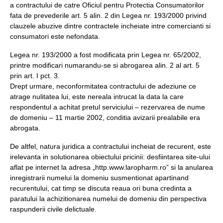
a contractului de catre Oficiul pentru Protectia Consumatorilor
fata de prevederile art. 5 alin. 2 din Legea nr. 193/2000 privind
clauzele abuzive dintre contractele incheiate intre comercianti si
consumatori este nefondata.
Legea nr. 193/2000 a fost modificata prin Legea nr. 65/2002,
printre modificari numarandu-se si abrogarea alin. 2 al art. 5
prin art. I pct. 3.
Drept urmare, neconformitatea contractului de adeziune ce
atrage nulitatea lui, este nereala intrucat la data la care
respondentul a achitat pretul serviciului – rezervarea de nume
de domeniu – 11 martie 2002, conditia avizarii prealabile era
abrogata.
De altfel, natura juridica a contractului incheiat de recurent, este
irelevanta in solutionarea obiectului pricinii: desfiintarea site-ului
aflat pe internet la adresa „http.www.laropharm.ro” si la anularea
inregistrarii numelui la domeniu susmentionat apartinand
recurentului, cat timp se discuta reaua ori buna credinta a
paratului la achizitionarea numelui de domeniu din perspectiva
raspunderii civile delictuale.