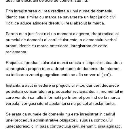
destinat efectuarii de acte de comert, sau nu.
Prin inregistrarea cu rea credinta a unui nume de domeniu
identic sau similar cu marca se savarseste un fapt juridic civil
ilicit, ce aduce atingere dreptului real absolut la marca.
Parata nu a justificat nici un moment alegerea, drept radical al
numelui de domeniu al carui titular este, a elementului verbal
aratat, identic cu marca anterioara, inregistrata de catre
reclamanta.
Prejudiciul produs titularului marcii consta in imposibilitatea de a-
si inregistra propria marca drept nume de domeniu de Internet,
cu indicarea zonei geografice unde se afla server-ul („ro”).
Instanta a avut in vedere si prejudiciul viitor, dar cert deoarece
potentialii consumatori ai produselor reclamantei, in momentul in
care vor dori sa afle informatii pe Internet pornind de la marca
verbala, vor gasi site-ul apelantei si nu pe cel al reclamantei.
Se arata ca numele de domeniu nu este inregistrat in cadrul
unei proceduri administrative obligatorii, supusa controlului
judecatoresc, ci in baza contractului civil, nenumit, sinalagmatic,