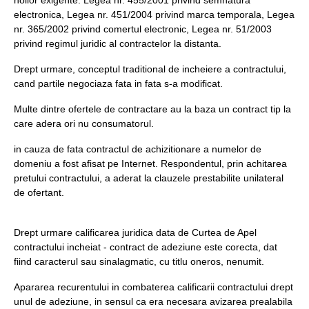
noilor exigente: Legea nr. 455/2001 privind semnatura
electronica, Legea nr. 451/2004 privind marca temporala, Legea
nr. 365/2002 privind comertul electronic, Legea nr. 51/2003
privind regimul juridic al contractelor la distanta.
Drept urmare, conceptul traditional de incheiere a contractului,
cand partile negociaza fata in fata s-a modificat.
Multe dintre ofertele de contractare au la baza un contract tip la
care adera ori nu consumatorul.
in cauza de fata contractul de achizitionare a numelor de
domeniu a fost afisat pe Internet. Respondentul, prin achitarea
pretului contractului, a aderat la clauzele prestabilite unilateral
de ofertant.
Drept urmare calificarea juridica data de Curtea de Apel
contractului incheiat - contract de adeziune este corecta, dat
fiind caracterul sau sinalagmatic, cu titlu oneros, nenumit.
Apararea recurentului in combaterea calificarii contractului drept
unul de adeziune, in sensul ca era necesara avizarea prealabila