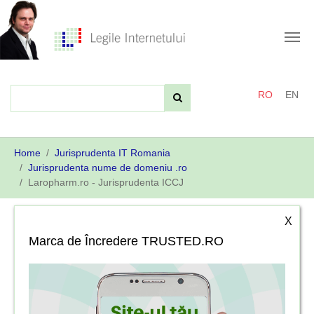
Skip
to
main
content
RO
EN
You
Home
Jurisprudenta IT Romania
are
Jurisprudenta nume de domeniu .ro
here:
Laropharm.ro - Jurisprudenta ICCJ
X
Marca de Încredere TRUSTED.RO