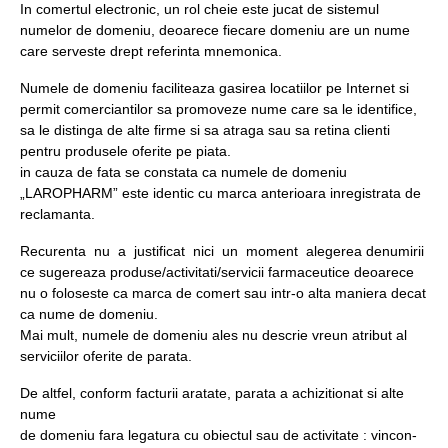
In comertul electronic, un rol cheie este jucat de sistemul
numelor de domeniu, deoarece fiecare domeniu are un nume
care serveste drept referinta mnemonica.
Numele de domeniu faciliteaza gasirea locatiilor pe Internet si
permit comerciantilor sa promoveze nume care sa le identifice,
sa le distinga de alte firme si sa atraga sau sa retina clienti
pentru produsele oferite pe piata.
in cauza de fata se constata ca numele de domeniu
„LAROPHARM” este identic cu marca anterioara inregistrata de
reclamanta.
Recurenta nu a justificat nici un moment alegerea denumirii
ce sugereaza produse/activitati/servicii farmaceutice deoarece
nu o foloseste ca marca de comert sau intr-o alta maniera decat
ca nume de domeniu.
Mai mult, numele de domeniu ales nu descrie vreun atribut al
serviciilor oferite de parata.
De altfel, conform facturii aratate, parata a achizitionat si alte
nume
de domeniu fara legatura cu obiectul sau de activitate : vincon-