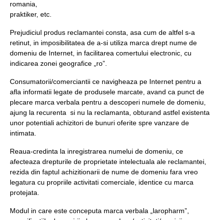
romania,
praktiker, etc.
Prejudiciul produs reclamantei consta, asa cum de altfel s-a
retinut, in imposibilitatea de a-si utiliza marca drept nume de
domeniu de Internet, in facilitarea comertului electronic, cu
indicarea zonei geografice „ro”.
Consumatorii/comerciantii ce navigheaza pe Internet pentru a
afla informatii legate de produsele marcate, avand ca punct de
plecare marca verbala pentru a descoperi numele de domeniu,
ajung la recurenta si nu la reclamanta, obturand astfel existenta
unor potentiali achizitori de bunuri oferite spre vanzare de
intimata.
Reaua-credinta la inregistrarea numelui de domeniu, ce
afecteaza drepturile de proprietate intelectuala ale reclamantei,
rezida din faptul achizitionarii de nume de domeniu fara vreo
legatura cu propriile activitati comerciale, identice cu marca
protejata.
Modul in care este conceputa marca verbala „laropharm”,