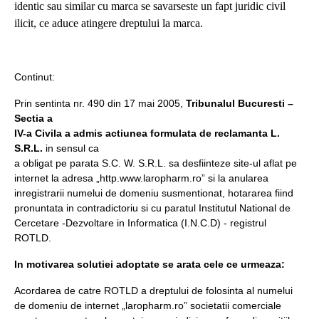
identic sau similar cu marca se savarseste un fapt juridic civil
ilicit, ce aduce atingere dreptului la marca.
Continut:
Prin sentinta nr. 490 din 17 mai 2005,
Tribunalul Bucuresti –
Sectia a
IV-a Civila a admis actiunea formulata de reclamanta L.
S.R.L.
in sensul ca
a obligat pe parata S.C. W. S.R.L. sa desfiinteze site-ul aflat pe
internet la adresa „http.www.laropharm.ro” si la anularea
inregistrarii numelui de domeniu susmentionat, hotararea fiind
pronuntata in contradictoriu si cu paratul Institutul National de
Cercetare -Dezvoltare in Informatica (I.N.C.D) - registrul
ROTLD.
In motivarea solutiei adoptate se arata cele ce urmeaza:
Acordarea de catre ROTLD a dreptului de folosinta al numelui
de domeniu de internet „laropharm.ro” societatii comerciale