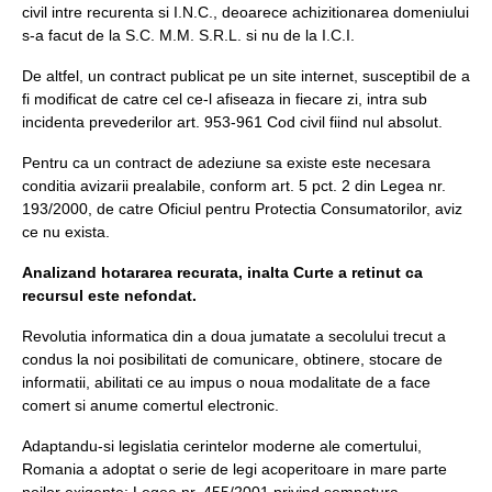
civil intre recurenta si I.N.C., deoarece achizitionarea domeniului
s-a facut de la S.C. M.M. S.R.L. si nu de la I.C.I.
De altfel, un contract publicat pe un site internet, susceptibil de a
fi modificat de catre cel ce-l afiseaza in fiecare zi, intra sub
incidenta prevederilor art. 953-961 Cod civil fiind nul absolut.
Pentru ca un contract de adeziune sa existe este necesara
conditia avizarii prealabile, conform art. 5 pct. 2 din Legea nr.
193/2000, de catre Oficiul pentru Protectia Consumatorilor, aviz
ce nu exista.
Analizand hotararea recurata, inalta Curte a retinut ca
recursul este nefondat.
Revolutia informatica din a doua jumatate a secolului trecut a
condus la noi posibilitati de comunicare, obtinere, stocare de
informatii, abilitati ce au impus o noua modalitate de a face
comert si anume comertul electronic.
Adaptandu-si legislatia cerintelor moderne ale comertului,
Romania a adoptat o serie de legi acoperitoare in mare parte