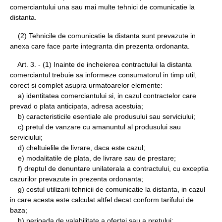
comerciantului una sau mai multe tehnici de comunicatie la
distanta.
(2) Tehnicile de comunicatie la distanta sunt prevazute in
anexa care face parte integranta din prezenta ordonanta.
Art. 3. - (1) Inainte de incheierea contractului la distanta
comerciantul trebuie sa informeze consumatorul in timp util,
corect si complet asupra urmatoarelor elemente:
a) identitatea comerciantului si, in cazul contractelor care
prevad o plata anticipata, adresa acestuia;
b) caracteristicile esentiale ale produsului sau serviciului;
c) pretul de vanzare cu amanuntul al produsului sau
serviciului;
d) cheltuielile de livrare, daca este cazul;
e) modalitatile de plata, de livrare sau de prestare;
f) dreptul de denuntare unilaterala a contractului, cu exceptia
cazurilor prevazute in prezenta ordonanta;
g) costul utilizarii tehnicii de comunicatie la distanta, in cazul
in care acesta este calculat altfel decat conform tarifului de
baza;
h) perioada de valabilitate a ofertei sau a pretului;