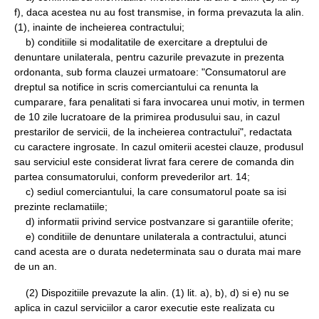
f), daca acestea nu au fost transmise, in forma prevazuta la alin.
(1), inainte de incheierea contractului;
b) conditiile si modalitatile de exercitare a dreptului de
denuntare unilaterala, pentru cazurile prevazute in prezenta
ordonanta, sub forma clauzei urmatoare: "Consumatorul are
dreptul sa notifice in scris comerciantului ca renunta la
cumparare, fara penalitati si fara invocarea unui motiv, in termen
de 10 zile lucratoare de la primirea produsului sau, in cazul
prestarilor de servicii, de la incheierea contractului", redactata
cu caractere ingrosate. In cazul omiterii acestei clauze, produsul
sau serviciul este considerat livrat fara cerere de comanda din
partea consumatorului, conform prevederilor art. 14;
c) sediul comerciantului, la care consumatorul poate sa isi
prezinte reclamatiile;
d) informatii privind service postvanzare si garantiile oferite;
e) conditiile de denuntare unilaterala a contractului, atunci
cand acesta are o durata nedeterminata sau o durata mai mare
de un an.
(2) Dispozitiile prevazute la alin. (1) lit. a), b), d) si e) nu se
aplica in cazul serviciilor a caror executie este realizata cu