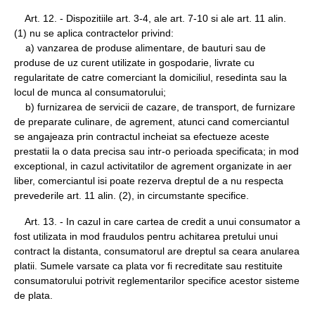
Art. 12. - Dispozitiile art. 3-4, ale art. 7-10 si ale art. 11 alin.
(1) nu se aplica contractelor privind:
a) vanzarea de produse alimentare, de bauturi sau de
produse de uz curent utilizate in gospodarie, livrate cu
regularitate de catre comerciant la domiciliul, resedinta sau la
locul de munca al consumatorului;
b) furnizarea de servicii de cazare, de transport, de furnizare
de preparate culinare, de agrement, atunci cand comerciantul
se angajeaza prin contractul incheiat sa efectueze aceste
prestatii la o data precisa sau intr-o perioada specificata; in mod
exceptional, in cazul activitatilor de agrement organizate in aer
liber, comerciantul isi poate rezerva dreptul de a nu respecta
prevederile art. 11 alin. (2), in circumstante specifice.
Art. 13. - In cazul in care cartea de credit a unui consumator a
fost utilizata in mod fraudulos pentru achitarea pretului unui
contract la distanta, consumatorul are dreptul sa ceara anularea
platii. Sumele varsate ca plata vor fi recreditate sau restituite
consumatorului potrivit reglementarilor specifice acestor sisteme
de plata.