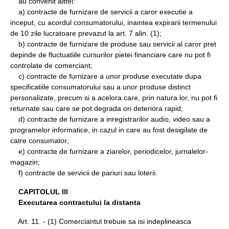
au convenit altfel:
a) contracte de furnizare de servicii a caror executie a
inceput, cu acordul consumatorului, inaintea expirarii termenului
de 10 zile lucratoare prevazut la art. 7 alin. (1);
b) contracte de furnizare de produse sau servicii al caror pret
depinde de fluctuatiile cursurilor pietei financiare care nu pot fi
controlate de comerciant;
c) contracte de furnizare a unor produse executate dupa
specificatiile consumatorului sau a unor produse distinct
personalizate, precum si a acelora care, prin natura lor, nu pot fi
returnate sau care se pot degrada ori deteriora rapid;
d) contracte de furnizare a inregistrarilor audio, video sau a
programelor informatice, in cazul in care au fost desigilate de
catre consumator;
e) contracte de furnizare a ziarelor, periodicelor, jurnalelor-
magazin;
f) contracte de servicii de pariuri sau loterii.
CAPITOLUL III
Executarea contractului la distanta
Art. 11. - (1) Comerciantul trebuie sa isi indeplineasca