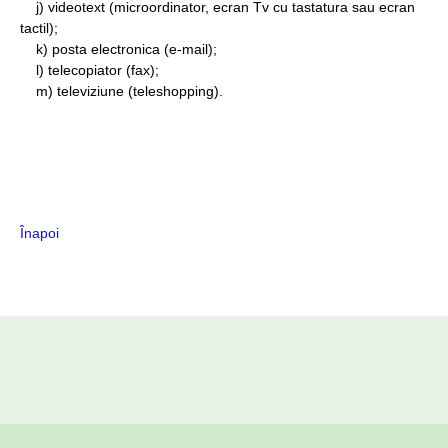
j) videotext (microordinator, ecran Tv cu tastatura sau ecran
tactil);
k) posta electronica (e-mail);
l) telecopiator (fax);
m) televiziune (teleshopping).
Înapoi