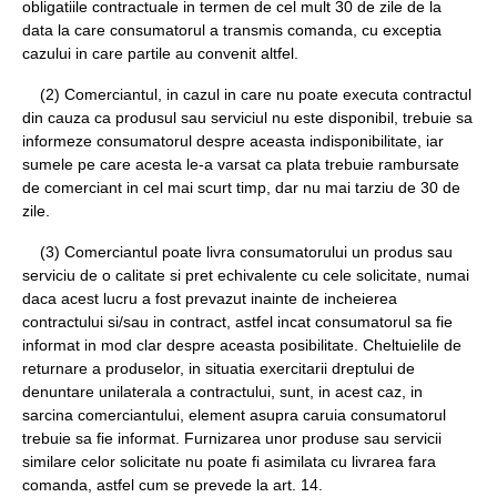
obligatiile contractuale in termen de cel mult 30 de zile de la
data la care consumatorul a transmis comanda, cu exceptia
cazului in care partile au convenit altfel.
(2) Comerciantul, in cazul in care nu poate executa contractul
din cauza ca produsul sau serviciul nu este disponibil, trebuie sa
informeze consumatorul despre aceasta indisponibilitate, iar
sumele pe care acesta le-a varsat ca plata trebuie rambursate
de comerciant in cel mai scurt timp, dar nu mai tarziu de 30 de
zile.
(3) Comerciantul poate livra consumatorului un produs sau
serviciu de o calitate si pret echivalente cu cele solicitate, numai
daca acest lucru a fost prevazut inainte de incheierea
contractului si/sau in contract, astfel incat consumatorul sa fie
informat in mod clar despre aceasta posibilitate. Cheltuielile de
returnare a produselor, in situatia exercitarii dreptului de
denuntare unilaterala a contractului, sunt, in acest caz, in
sarcina comerciantului, element asupra caruia consumatorul
trebuie sa fie informat. Furnizarea unor produse sau servicii
similare celor solicitate nu poate fi asimilata cu livrarea fara
comanda, astfel cum se prevede la art. 14.