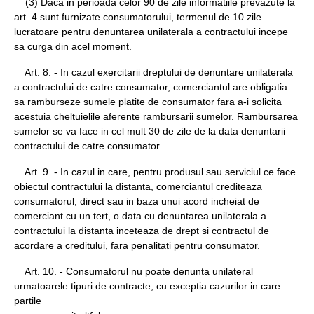
(3) Daca in perioada celor 90 de zile informatiile prevazute la
art. 4 sunt furnizate consumatorului, termenul de 10 zile
lucratoare pentru denuntarea unilaterala a contractului incepe
sa curga din acel moment.
Art. 8. - In cazul exercitarii dreptului de denuntare unilaterala
a contractului de catre consumator, comerciantul are obligatia
sa ramburseze sumele platite de consumator fara a-i solicita
acestuia cheltuielile aferente rambursarii sumelor. Rambursarea
sumelor se va face in cel mult 30 de zile de la data denuntarii
contractului de catre consumator.
Art. 9. - In cazul in care, pentru produsul sau serviciul ce face
obiectul contractului la distanta, comerciantul crediteaza
consumatorul, direct sau in baza unui acord incheiat de
comerciant cu un tert, o data cu denuntarea unilaterala a
contractului la distanta inceteaza de drept si contractul de
acordare a creditului, fara penalitati pentru consumator.
Art. 10. - Consumatorul nu poate denunta unilateral
urmatoarele tipuri de contracte, cu exceptia cazurilor in care
partile