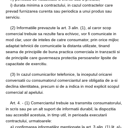
i) durata minima a contractului, in cazul contractelor care
prevad furnizarea curenta sau periodica a unui produs sau
serviciu.
(2) Informatiile prevazute la art. 3 alin. (1), al caror scop
comercial trebuie sa rezulte fara echivoc, vor fi comunicate in
mod clar, usor de inteles de catre consumator, prin orice mijloc
adaptat tehnicii de comunicatie la distanta utilizate, tinand
seama de principiile de buna practica comerciala in tranzactii si
de principiile care guverneaza protectia persoanelor lipsite de
capacitate de exercitiu.
(3) In cazul comunicarilor telefonice, la inceputul oricarei
conversatii cu consumatorul comerciantul are obligatia de a-si
declina identitatea, precum si de a indica in mod explicit scopul
comercial al apelului.
Art. 4. - (1) Comerciantul trebuie sa transmita consumatorului,
in scris sau pe un alt suport de informatii durabil, la dispozitia
sau accesibil acestuia, in timp util, in perioada executarii
contractului, urmatoarele:
a) confirmarea informatiilor mentionate la art. 3 alin. (1) lit. a)-