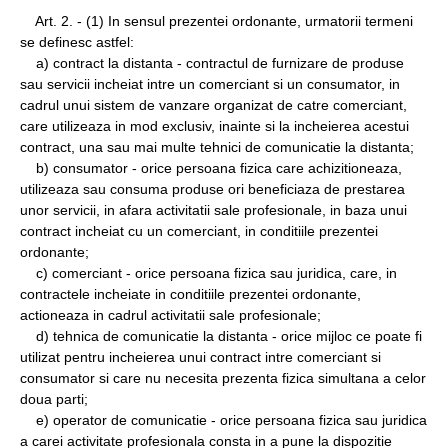
Art. 2. - (1) In sensul prezentei ordonante, urmatorii termeni
se definesc astfel:
a) contract la distanta - contractul de furnizare de produse
sau servicii incheiat intre un comerciant si un consumator, in
cadrul unui sistem de vanzare organizat de catre comerciant,
care utilizeaza in mod exclusiv, inainte si la incheierea acestui
contract, una sau mai multe tehnici de comunicatie la distanta;
b) consumator - orice persoana fizica care achizitioneaza,
utilizeaza sau consuma produse ori beneficiaza de prestarea
unor servicii, in afara activitatii sale profesionale, in baza unui
contract incheiat cu un comerciant, in conditiile prezentei
ordonante;
c) comerciant - orice persoana fizica sau juridica, care, in
contractele incheiate in conditiile prezentei ordonante,
actioneaza in cadrul activitatii sale profesionale;
d) tehnica de comunicatie la distanta - orice mijloc ce poate fi
utilizat pentru incheierea unui contract intre comerciant si
consumator si care nu necesita prezenta fizica simultana a celor
doua parti;
e) operator de comunicatie - orice persoana fizica sau juridica
a carei activitate profesionala consta in a pune la dispozitie