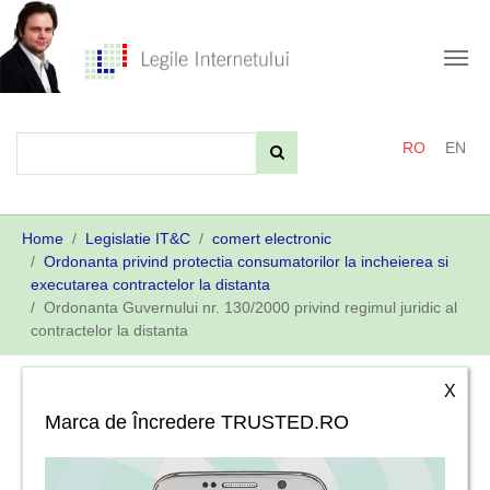
Skip
to
main
content
RO
EN
You
Home
Legislatie IT&C
comert electronic
are
Ordonanta privind protectia consumatorilor la incheierea si
here:
executarea contractelor la distanta
Ordonanta Guvernului nr. 130/2000 privind regimul juridic al
contractelor la distanta
X
Marca de Încredere TRUSTED.RO