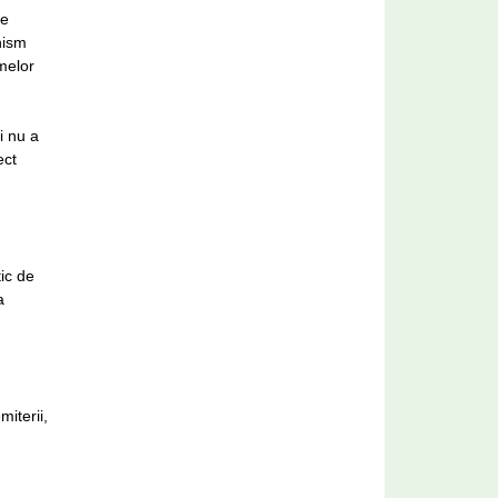
ie
nism
melor
i nu a
ect
ic de
a
miterii,