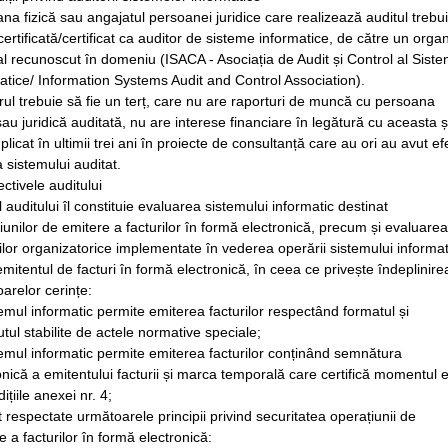
na fizică sau angajatul persoanei juridice care realizează auditul trebu
 certificată/certificat ca auditor de sisteme informatice, de către un orga
l recunoscut în domeniu (ISACA - Asociația de Audit și Control al Siste
atice/ Information Systems Audit and Control Association).
rul trebuie să fie un terț, care nu are raporturi de muncă cu persoana
 sau juridică auditată, nu are interese financiare în legătură cu aceasta ș
mplicat în ultimii trei ani în proiecte de consultanță care au ori au avut ef
 sistemului auditat.
ectivele auditului
 auditului îl constituie evaluarea sistemului informatic destinat
iunilor de emitere a facturilor în formă electronică, precum și evaluarea
lor organizatorice implementate în vederea operării sistemului informat
emitentul de facturi în formă electronică, în ceea ce privește îndeplinire
arelor cerințe:
temul informatic permite emiterea facturilor respectând formatul și
utul stabilite de actele normative speciale;
temul informatic permite emiterea facturilor conținând semnătura
onică a emitentului facturii și marca temporală care certifică momentul e
ițiile anexei nr. 4;
t respectate următoarele principii privind securitatea operațiunii de
e a facturilor în formă electronică: