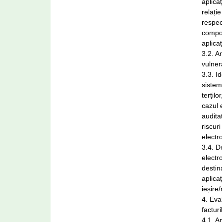
aplica
relați
respec
compon
aplica
3.2. An
vulnera
3.3. I
sistem
terțil
cazul 
audita
riscur
electr
3.4. D
electr
destin
aplicaț
ieșire
4. Eva
factur
4.1. A