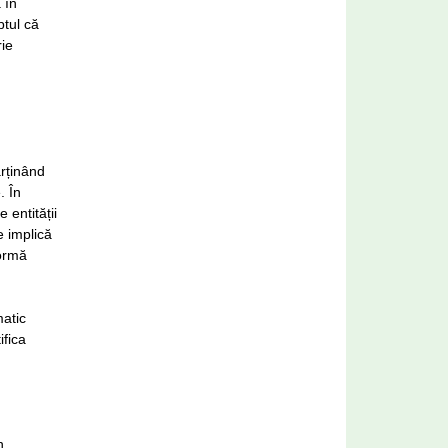
 în
ptul că
rie
arținând
. În
 entității
e implică
formă
matic
ifica
n