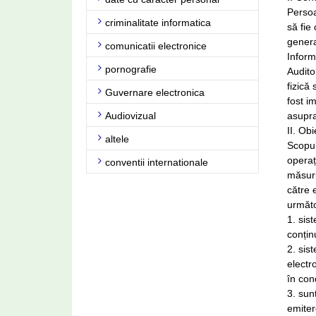
Persoa
criminalitate informatica
să fie
genera
comunicatii electronice
Inform
pornografie
Audito
fizică
Guvernare electronica
fost i
Audiovizual
asupra
II. Obi
altele
Scopul
operaț
conventii internationale
măsuri
către 
următo
1. sis
conțin
2. sis
electr
în cond
3. sun
emiter