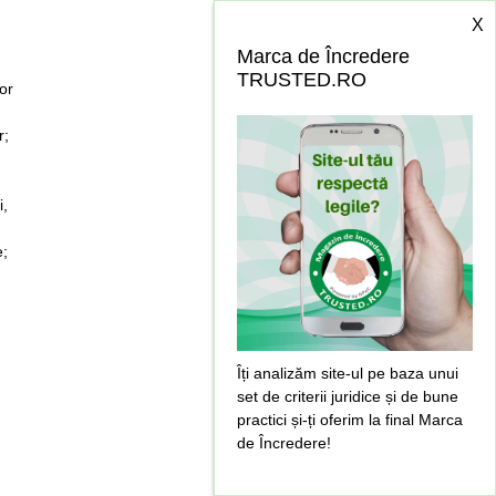
;
X
Marca de Încredere
TRUSTED.RO
lor
r;
i,
e;
Îți analizăm site-ul pe baza unui
set de criterii juridice și de bune
practici și-ți oferim la final Marca
de Încredere!