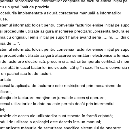
 permite reproducerea informațiilor conținute de factura emisă inițial pe
 cu un grad înalt de precizie.
rocedurile implementate asigură corectarea manuală a informațiilor
duse.
istemul informatic folosit pentru conversia facturilor emise inițial pe supo
 și procedurile utilizate asigură înscrierea precizării: „prezenta factură e
mă cu originalul emis inițial pe suport hârtie având seria …, nr. …, din 
isă de ….”.
istemul informatic folosit pentru conversia facturilor emise inițial pe supo
 și procedurile utilizate asigură atașarea semnăturii electronice a furnizo
ii de facturare electronică, precum și a mărcii temporale certificând mo
siei atât în cazul facturilor individuale, cât și în cazul în care conversia
 un pachet sau lot de facturi.
uritate
ccesul la aplicația de facturare este restricționat prin mecanisme de
ficare;
plicația de facturare menține un jurnal de acces și operare;
ccesul utilizatorilor la date nu este permis decât prin intermediul
iei;
arolele de acces ale utilizatorilor sunt stocate în formă criptată;
odul de utilizare a aplicației este descris într-un manual;
unt aplicate măsurile de securizare specifice sistemului de operare;