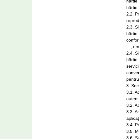
hârtie
hârtie
2.2. P
repro
2.3. S
hârtie
confor
…, em
2.4. S
hârtie
servic
conver
pentru
3. Sec
3.1. A
autenti
3.2. A
3.3. A
aplicaț
3.4. P
3.5. M
3.6. S