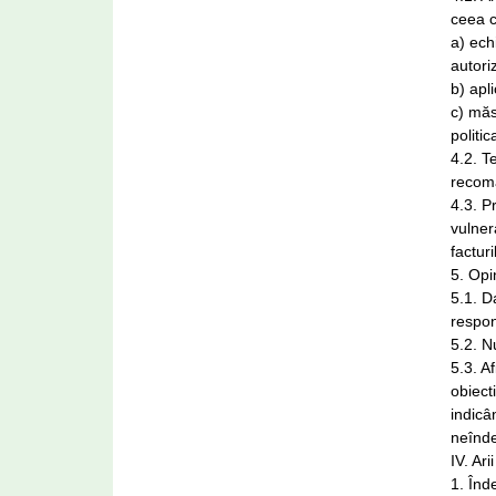
ceea c
a) ech
autori
b) apl
c) măsu
politi
4.2. Te
recoma
4.3. P
vulner
factur
5. Opi
5.1. D
respon
5.2. N
5.3. A
obiect
indicâ
neînde
IV. Ar
1. Înde