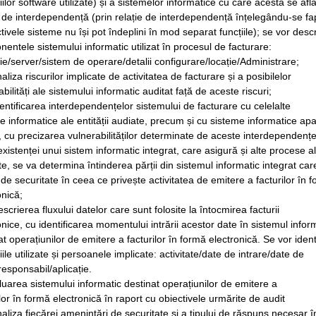
țiilor software utilizate) și a sistemelor informatice cu care acesta se află
e de interdependență (prin relație de interdependență înțelegându-se fa
tivele sisteme nu își pot îndeplini în mod separat funcțiile); se vor desc
entele sistemului informatic utilizat în procesul de facturare:
ție/server/sistem de operare/detalii configurare/locație/Administrare;
aliza riscurilor implicate de activitatea de facturare și a posibilelor
bilități ale sistemului informatic auditat față de aceste riscuri;
dentificarea interdependențelor sistemului de facturare cu celelalte
e informatice ale entității audiate, precum și cu sisteme informatice ap
or, cu precizarea vulnerabilităților determinate de aceste interdependențe
existenței unui sistem informatic integrat, care asigură și alte procese ale
te, se va determina întinderea părții din sistemul informatic integrat car
i de securitate în ceea ce privește activitatea de emitere a facturilor în 
onică;
escrierea fluxului datelor care sunt folosite la întocmirea facturii
onice, cu identificarea momentului intrării acestor date în sistemul infor
at operațiunilor de emitere a facturilor în formă electronică. Se vor ident
iile utilizate și persoanele implicate: activitate/date de intrare/date de
/responsabil/aplicație.
luarea sistemului informatic destinat operațiunilor de emitere a
ilor în formă electronică în raport cu obiectivele urmărite de audit
naliza fiecărei amenințări de securitate și a tipului de răspuns necesar î