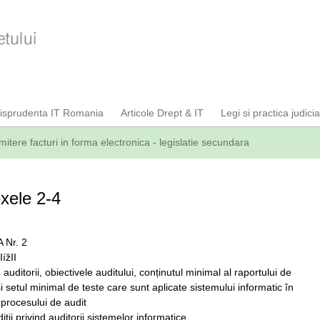
risprudenta IT Romania
Articole Drept & IT
Legi si practica judici
mitere facturi in forma electronica - legislatie secundara
xele 2-4
 Nr. 2
ížII
 auditorii, obiectivele auditului, conținutul minimal al raportului de
și setul minimal de teste care sunt aplicate sistemului informatic în
 procesului de audit
iții privind auditorii sistemelor informatice