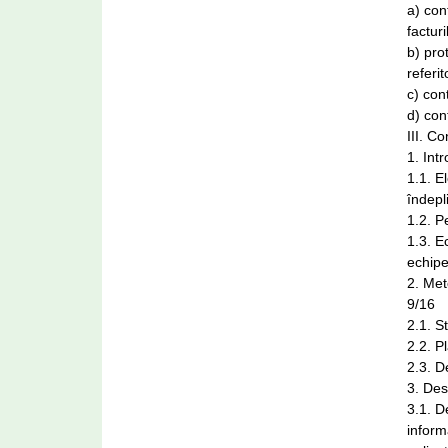
a) con
factur
b) pro
referi
c) cont
d) con
III. C
1. Int
1.1. E
îndepli
1.2. P
1.3. E
echipe
2. Met
9/16
2.1. S
2.2. Pl
2.3. D
3. Des
3.1. D
inform