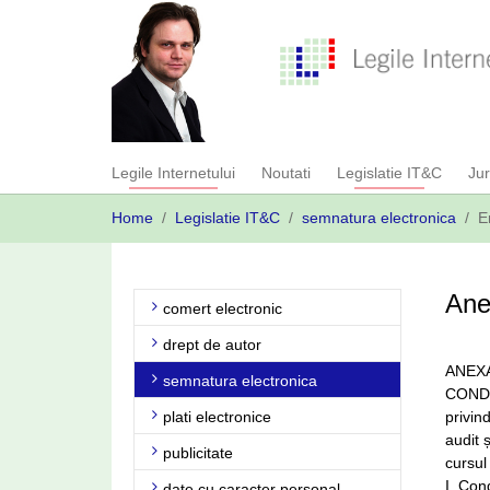
Skip
to
main
content
Legile Internetului
Noutati
Legislatie IT&C
Ju
You
Home
Legislatie IT&C
semnatura electronica
E
are
here:
Ane
comert electronic
drept de autor
ANEXA
semnatura electronica
CONDI
plati electronice
privind
audit 
publicitate
cursul
I. Cond
date cu caracter personal