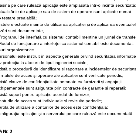
așina pe care rulează aplicația este amplasată într-o incintă securizată
ctualizările de aplicație sau de sistem de operare sunt aplicate numai
 testare prealabilă;
estele efectuate înainte de utilizarea aplicației și de aplicarea eventuale
izări sunt documentate;
Programul de interfață cu sistemul contabil menține un jurnal de transfe
Modul de funcționare a interfeței cu sistemul contabil este documentat.
uri organizatorice
ersonalul este instruit în aspecte generale privind securitatea informație
v protecția la atacuri de tipul ingineriei sociale;
xistă o procedură de identificare și raportare a incidentelor de securitat
urnalele de acces și operare ale aplicației sunt verificate periodic;
xistă clauze de confidențialitate semnate cu furnizorii și angajații;
chipamentele sunt asigurate prin contracte de garanție și reparații;
xistă suport pentru aplicație acordat de furnizor;
onturile de acces sunt individuale și revizuite periodic;
arola de utilizare a conturilor de acces este confidențială;
onfigurația aplicației și a serverului pe care rulează este documentată.
 Nr. 3