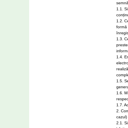
semnăt
1.1. S
conțin
1.2. Ce
formă e
înregi
1.3. C
preste
informa
1.4. E
electr
realiz
comple
1.5. S
genera
1.6. M
respec
1.7. A
2. Con
cazul)
2.1. S