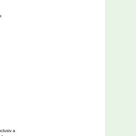
e
nclusiv a