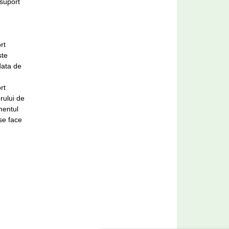
 suport
rt
ste
data de
rt
rului de
mentul
 se face