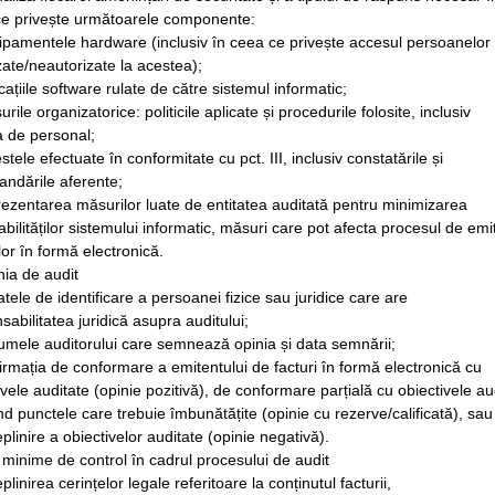
e privește următoarele componente:
ipamentele hardware (inclusiv în ceea ce privește accesul persoanelor
zate/neautorizate la acestea);
icațiile software rulate de către sistemul informatic;
rile organizatorice: politicile aplicate și procedurile folosite, inclusiv
ca de personal;
stele efectuate în conformitate cu pct. III, inclusiv constatările și
ndările aferente;
rezentarea măsurilor luate de entitatea auditată pentru minimizarea
abilităților sistemului informatic, măsuri care pot afecta procesul de emi
ilor în formă electronică.
nia de audit
atele de identificare a persoanei fizice sau juridice care are
sabilitatea juridică asupra auditului;
umele auditorului care semnează opinia și data semnării;
firmația de conformare a emitentului de facturi în formă electronică cu
ivele auditate (opinie pozitivă), de conformare parțială cu obiectivele au
nd punctele care trebuie îmbunătățite (opinie cu rezerve/calificată), sau
plinire a obiectivelor auditate (opinie negativă).
ii minime de control în cadrul procesului de audit
plinirea cerințelor legale referitoare la conținutul facturii,