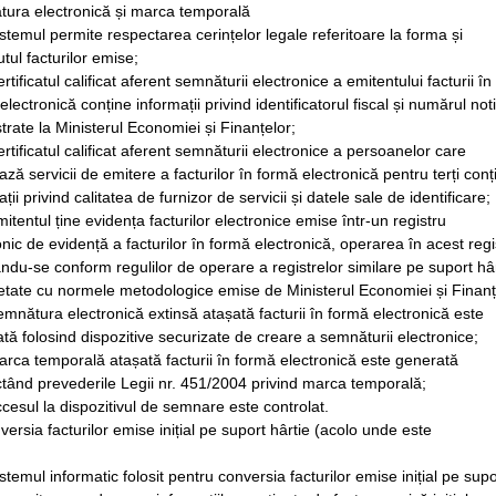
ura electronică și marca temporală
istemul permite respectarea cerințelor legale referitoare la forma și
utul facturilor emise;
rtificatul calificat aferent semnăturii electronice a emitentului facturii în
lectronică conține informații privind identificatorul fiscal și numărul notif
strate la Ministerul Economiei și Finanțelor;
ertificatul calificat aferent semnăturii electronice a persoanelor care
ază servicii de emitere a facturilor în formă electronică pentru terți conț
ții privind calitatea de furnizor de servicii și datele sale de identificare;
mitentul ține evidența facturilor electronice emise într-un registru
onic de evidență a facturilor în formă electronică, operarea în acest regi
ându-se conform regulilor de operare a registrelor similare pe suport hâr
tate cu normele metodologice emise de Ministerul Economiei și Finanț
emnătura electronică extinsă atașată facturii în formă electronică este
tă folosind dispozitive securizate de creare a semnăturii electronice;
arca temporală atașată facturii în formă electronică este generată
tând prevederile Legii nr. 451/2004 privind marca temporală;
ccesul la dispozitivul de semnare este controlat.
versia facturilor emise inițial pe suport hârtie (acolo unde este
istemul informatic folosit pentru conversia facturilor emise inițial pe supo