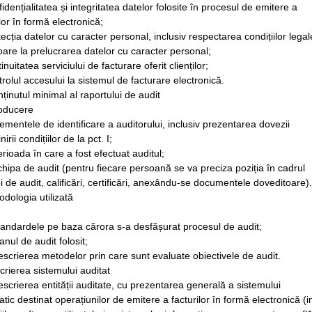
fidențialitatea și integritatea datelor folosite în procesul de emitere a
ilor în formă electronică;
tecția datelor cu caracter personal, inclusiv respectarea condițiilor legal
toare la prelucrarea datelor cu caracter personal;
inuitatea serviciului de facturare oferit clienților;
trolul accesului la sistemul de facturare electronică.
onținutul minimal al raportului de audit
roducere
lementele de identificare a auditorului, inclusiv prezentarea dovezii
nirii condițiilor de la pct. I;
erioada în care a fost efectuat auditul;
chipa de audit (pentru fiecare persoană se va preciza poziția în cadrul
i de audit, calificări, certificări, anexându-se documentele doveditoare).
odologia utilizată
tandardele pe baza cărora s-a desfășurat procesul de audit;
anul de audit folosit;
escrierea metodelor prin care sunt evaluate obiectivele de audit.
crierea sistemului auditat
escrierea entității auditate, cu prezentarea generală a sistemului
atic destinat operațiunilor de emitere a facturilor în formă electronică (i