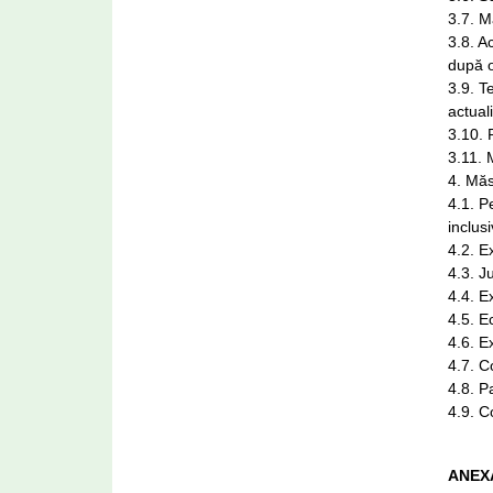
3.7. M
3.8. A
după o
3.9. T
actual
3.10. 
3.11. 
4. Măs
4.1. P
inclusi
4.2. E
4.3. J
4.4. E
4.5. E
4.6. E
4.7. C
4.8. P
4.9. C
ANEXA