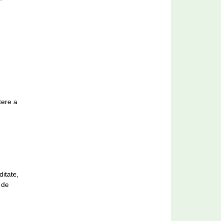
tere a
ditate,
 de