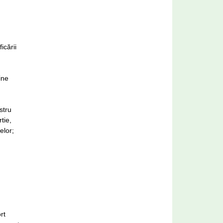
icării
ine
stru
tie,
elor;
rt