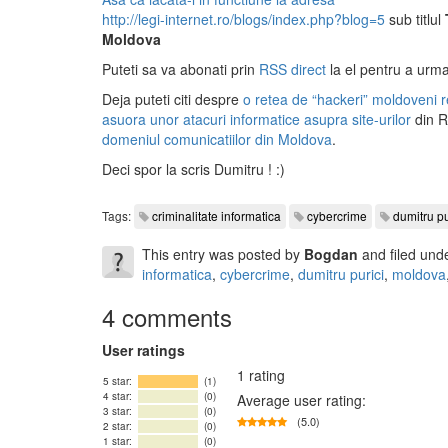
http://legi-internet.ro/blogs/index.php?blog=5
sub titlul
Moldova
Puteti sa va abonati prin
RSS direct
la el pentru a urma
Deja puteti citi despre
o retea de “hackeri” moldoveni re
asuora unor atacuri informatice asupra site-urilor
din R
domeniul comunicatiilor din Moldova
.
Deci spor la scris Dumitru ! :)
Tags:
criminalitate informatica
cybercrime
dumitru pu
This entry was posted by
Bogdan
and filed und
informatica
,
cybercrime
,
dumitru purici
,
moldova
4 comments
User ratings
1 rating
5 star:
(1)
4 star:
(0)
Average user rating:
3 star:
(0)
(5.0)
2 star:
(0)
1 star:
(0)