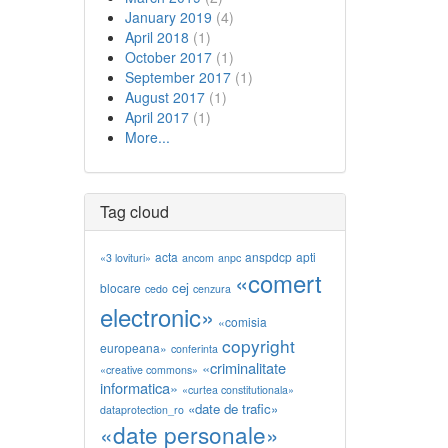
January 2019
(4)
April 2018
(1)
October 2017
(1)
September 2017
(1)
August 2017
(1)
April 2017
(1)
More...
Tag cloud
acta
anspdcp
apti
«3 lovituri»
ancom
anpc
«comert
cej
blocare
cedo
cenzura
electronic»
«comisia
copyright
europeana»
conferinta
«criminalitate
«creative commons»
informatica»
«curtea constitutionala»
«date de trafic»
dataprotection_ro
«date personale»