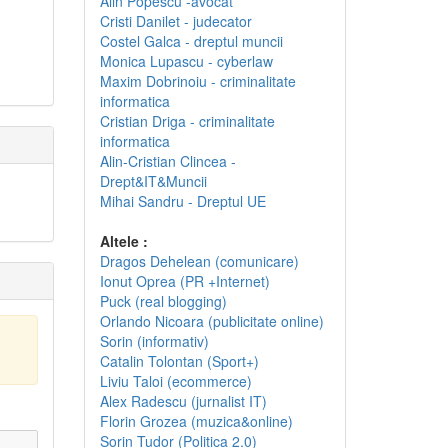
Alin Popescu -avocat
Cristi Danilet - judecator
Costel Galca - dreptul muncii
Monica Lupascu - cyberlaw
Maxim Dobrinoiu - criminalitate
informatica
Cristian Driga - criminalitate
informatica
Alin-Cristian Clincea -
Drept&IT&Muncii
Mihai Sandru - Dreptul UE
Altele :
Dragos Dehelean (comunicare)
Ionut Oprea (PR +Internet)
Puck (real blogging)
Orlando Nicoara (publicitate online)
Sorin (informativ)
Catalin Tolontan (Sport+)
Liviu Taloi (ecommerce)
Alex Radescu (jurnalist IT)
Florin Grozea (muzica&online)
Sorin Tudor (Politica 2.0)