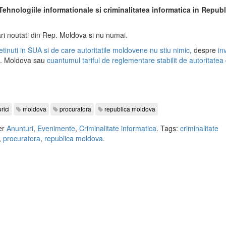
Tehnologiile informationale si criminalitatea informatica in Republ
ri noutati din Rep. Moldova si nu numai.
tinuti in SUA si de care autoritatile moldovene nu stiu nimic
, despre
in
. Moldova sau
cuantumul tariful de reglementare stabilit de autoritatea 
rici
moldova
procuratora
republica moldova
er
Anunturi
,
Evenimente
,
Criminalitate informatica
. Tags:
criminalitate
,
procuratora
,
republica moldova
.