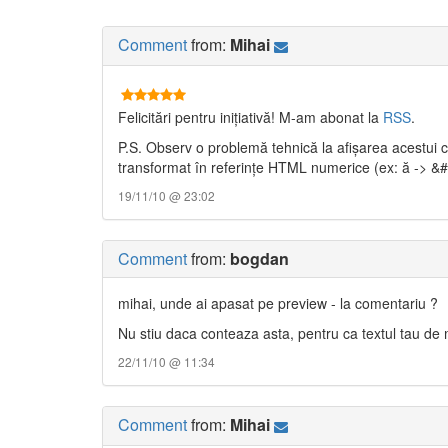
Comment
from:
Mihai
Felicitări pentru inițiativă! M-am abonat la
RSS
.
P.S. Observ o problemă tehnică la afișarea acestui c
transformat în referințe HTML numerice (ex: ă -> &#
19/11/10 @ 23:02
Comment
from:
bogdan
mihai, unde ai apasat pe preview - la comentariu ?
Nu stiu daca conteaza asta, pentru ca textul tau de
22/11/10 @ 11:34
Comment
from:
Mihai