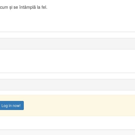
um și se întâmplă la fel.
Log in now!