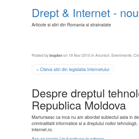
Drept & Internet - nout
Articole si stiri din Romania si strainatate
Posted by
on 19 Nov 2010 in
Anunturi
,
Evenimente
,
Cri
bogdan
« Citeva stiri din legislatia Internetului
Despre dreptul tehnol
Republica Moldova
Marturisesc ca inca nu am abordat subiectul asta in det
criminalitatii informatice si a dreptului noilor tehnologii
internet.ro.
Asa ca iacata-l in functiune la adresa