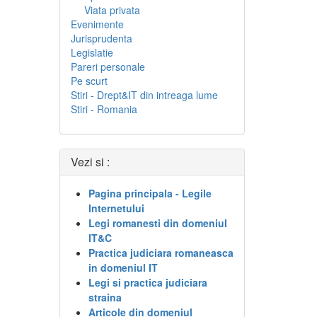
Viata privata
Evenimente
Jurisprudenta
Legislatie
Pareri personale
Pe scurt
Stiri - Drept&IT din intreaga lume
Stiri - Romania
Vezi si :
Pagina principala - Legile
Internetului
Legi romanesti din domeniul
IT&C
Practica judiciara romaneasca
in domeniul IT
Legi si practica judiciara
straina
Articole din domeniul