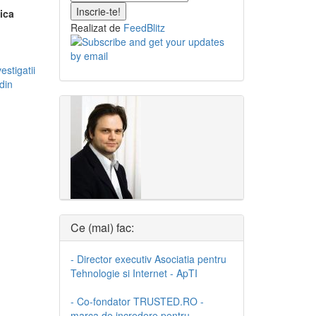
ica
Realizat de
FeedBlitz
vestigatii
din
Ce (mai) fac:
- Director executiv Asociatia pentru
Tehnologie si Internet - ApTI
- Co-fondator TRUSTED.RO -
marca de incredere pentru