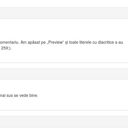
omentariu. Am apăsat pe „Preview” și toate literele cu diacritice s-au
 259;).
 mai sus se vede bine.