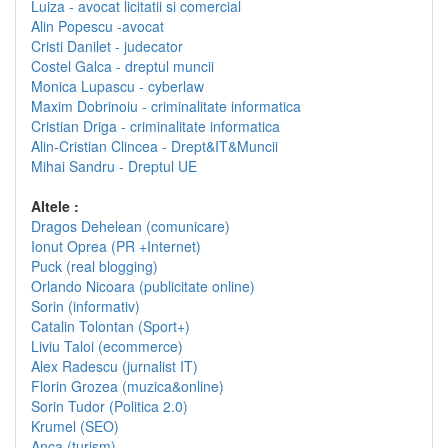
Luiza - avocat licitatii si comercial
Alin Popescu -avocat
Cristi Danilet - judecator
Costel Galca - dreptul muncii
Monica Lupascu - cyberlaw
Maxim Dobrinoiu - criminalitate informatica
Cristian Driga - criminalitate informatica
Alin-Cristian Clincea - Drept&IT&Muncii
Mihai Sandru - Dreptul UE
Altele :
Dragos Dehelean (comunicare)
Ionut Oprea (PR +Internet)
Puck (real blogging)
Orlando Nicoara (publicitate online)
Sorin (informativ)
Catalin Tolontan (Sport+)
Liviu Taloi (ecommerce)
Alex Radescu (jurnalist IT)
Florin Grozea (muzica&online)
Sorin Tudor (Politica 2.0)
Krumel (SEO)
Anca (turism)