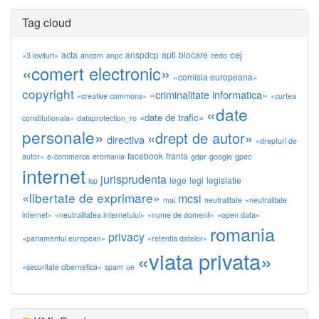
Tag cloud
cej
acta
anspdcp
apti
blocare
«3 lovituri»
ancom
anpc
cedo
«comert electronic»
«comisia europeana»
copyright
«criminalitate informatica»
«creative commons»
«curtea
«date
«date de trafic»
constitutionala»
dataprotection_ro
personale»
«drept de autor»
directiva
«drepturi de
facebook
franta
autor»
e-commerce
eromania
gdpr
google
gpec
internet
jurisprudenta
lege
legi
legislatie
isp
«libertate de exprimare»
mcsi
mai
neutralitate
«neutralitate
internet»
«neutralitatea internetului»
«nume de domenii»
«open data»
romania
privacy
«parlamentul european»
«retentia datelor»
«viata privata»
«securitate cibernetica»
spam
ue