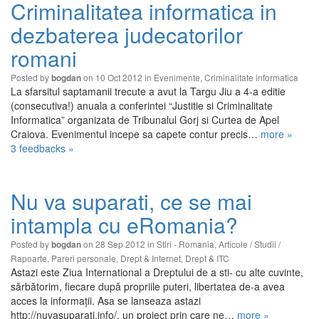
Criminalitatea informatica in
dezbaterea judecatorilor
romani
Posted by
on 10 Oct 2012 in
Evenimente
,
Criminalitate informatica
bogdan
La sfarsitul saptamanii trecute a avut la Targu Jiu a 4-a editie
(consecutiva!) anuala a conferintei “Justitie si Criminalitate
Informatica” organizata de Tribunalul Gorj si Curtea de Apel
Craiova. Evenimentul incepe sa capete contur precis…
more »
3 feedbacks »
Nu va suparati, ce se mai
intampla cu eRomania?
Posted by
on 28 Sep 2012 in
Stiri - Romania
,
Articole / Studii /
bogdan
Rapoarte
,
Pareri personale
,
Drept & Internet
,
Drept & ITC
Astazi este Ziua International a Dreptului de a sti- cu alte cuvinte,
sărbătorim, fiecare după propriile puteri, libertatea de-a avea
acces la informaţii. Asa se lanseaza astazi
http://nuvasuparati.info/, un proiect prin care ne…
more »