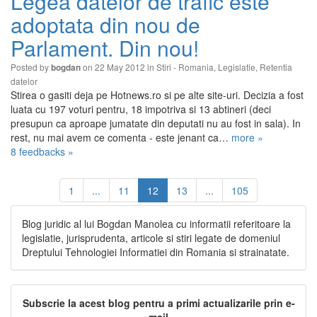
Legea datelor de trafic este
adoptata din nou de
Parlament. Din nou!
Posted by
on 22 May 2012 in
Stiri - Romania
,
Legislatie
,
Retentia
bogdan
datelor
Stirea o gasiti deja pe Hotnews.ro si pe alte site-uri. Decizia a fost
luata cu 197 voturi pentru, 18 impotriva si 13 abtineri (deci
presupun ca aproape jumatate din deputati nu au fost in sala). In
rest, nu mai avem ce comenta - este jenant ca…
more »
8 feedbacks »
1
...
11
12
13
...
105
Blog juridic al lui Bogdan Manolea cu informatii referitoare la
legislatie, jurisprudenta, articole si stiri legate de domeniul
Dreptului Tehnologiei Informatiei din Romania si strainatate.
Subscrie la acest blog pentru a primi actualizarile prin e-