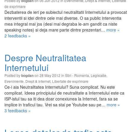
Posted by
on 06 Jun 2012 in
Evenimente
,
Drept & Internet
,
Libertate
bogdan
de exprimare
Dezbaterea de ieri pe subiectul neutralitatii Internetului a provocat
interventii si idei dintre cele mai diverse. O sa public interventia
mea integral mai jos (desi mai degraba le-am gandit ca niste
speaking notes) si deja mare parte dintre prezentari…
more »
2 feedbacks »
Despre Neutralitatea
Internetului
Posted by
on 28 May 2012 in
Stiri - Romania
,
Legislatie
,
bogdan
Evenimente
,
Drept & Internet
,
Libertate de exprimare
Ce-i aia Neutralitatea Internetului? Suna complicat. Nu este
complicat. Ideea principiului de neutralitate a Internetului este ca
ISP-istul tau sa iti dea doar conexiunea la Internet, fara sa se
implice in traficul tau. Vrei sa stai pe Youtube sau pe…
more »
3 feedbacks »