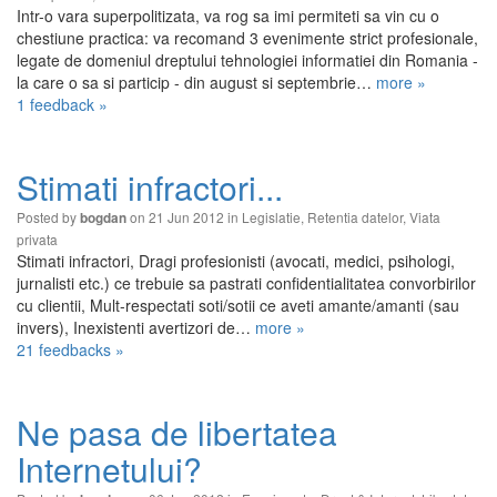
Intr-o vara superpolitizata, va rog sa imi permiteti sa vin cu o
chestiune practica: va recomand 3 evenimente strict profesionale,
legate de domeniul dreptului tehnologiei informatiei din Romania -
la care o sa si particip - din august si septembrie…
more »
1 feedback »
Stimati infractori...
Posted by
on 21 Jun 2012 in
Legislatie
,
Retentia datelor
,
Viata
bogdan
privata
Stimati infractori, Dragi profesionisti (avocati, medici, psihologi,
jurnalisti etc.) ce trebuie sa pastrati confidentialitatea convorbirilor
cu clientii, Mult-respectati soti/sotii ce aveti amante/amanti (sau
invers), Inexistenti avertizori de…
more »
21 feedbacks »
Ne pasa de libertatea
Internetului?