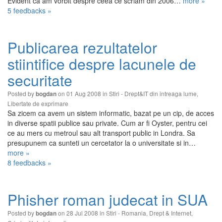
Evident ca am vorbit despre ceea ce scriam din 2006…
more »
5 feedbacks »
Publicarea rezultatelor
stiintifice despre lacunele de
securitate
Posted by
on 01 Aug 2008 in
Stiri - Drept&IT din intreaga lume
,
bogdan
Libertate de exprimare
Sa zicem ca avem un sistem informatic, bazat pe un cip, de acces
in diverse spatii publice sau private. Cum ar fi Oyster, pentru cei
ce au mers cu metroul sau alt transport public in Londra. Sa
presupunem ca sunteti un cercetator la o universitate si in…
more »
8 feedbacks »
Phisher roman judecat in SUA
Posted by
on 28 Jul 2008 in
Stiri - Romania
,
Drept & Internet
,
bogdan