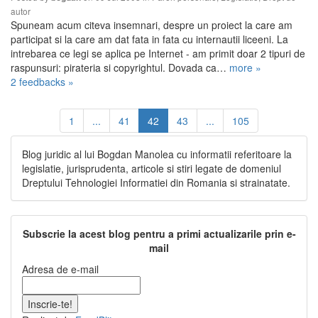
autor
Spuneam acum citeva insemnari, despre un proiect la care am
participat si la care am dat fata in fata cu internautii liceeni. La
intrebarea ce legi se aplica pe Internet - am primit doar 2 tipuri de
raspunsuri: pirateria si copyrightul. Dovada ca…
more »
2 feedbacks »
1
...
41
42
43
...
105
Blog juridic al lui Bogdan Manolea cu informatii referitoare la
legislatie, jurisprudenta, articole si stiri legate de domeniul
Dreptului Tehnologiei Informatiei din Romania si strainatate.
Subscrie la acest blog pentru a primi actualizarile prin e-
mail
Adresa de e-mail