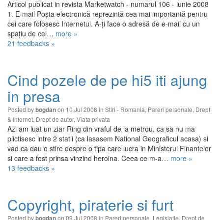
Articol publicat in revista Marketwatch - numarul 106 - iunie 2008
1. E-mail Poşta electronică reprezintă cea mai importantă pentru
cei care folosesc Internetul. A-ţi face o adresă de e-mail cu un
spaţiu de cel…
more »
21 feedbacks »
Cind pozele de pe hi5 iti ajung
in presa
Posted by
on 10 Jul 2008 in
Stiri - Romania
,
Pareri personale
,
Drept
bogdan
& Internet
,
Drept de autor
,
Viata privata
Azi am luat un ziar Ring din vraful de la metrou, ca sa nu ma
plictisesc intre 2 statii (ca lasasem National Geograficul acasa) si
vad ca dau o stire despre o tipa care lucra in Ministerul Finantelor
si care a fost prinsa vinzind heroina. Ceea ce m-a…
more »
13 feedbacks »
Copyright, piraterie si furt
Posted by
on 09 Jul 2008 in
Pareri personale
,
Legislatie
,
Drept de
bogdan