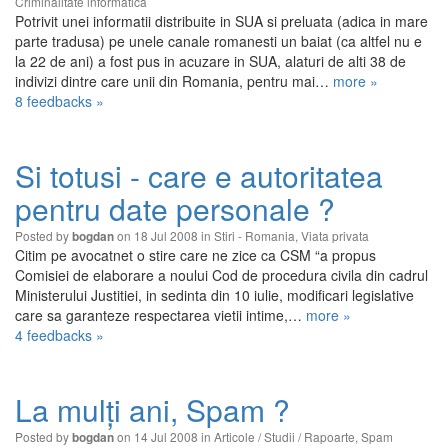
Criminalitate informatica
Potrivit unei informatii distribuite in SUA si preluata (adica in mare
parte tradusa) pe unele canale romanesti un baiat (ca altfel nu e
la 22 de ani) a fost pus in acuzare in SUA, alaturi de alti 38 de
indivizi dintre care unii din Romania, pentru mai…
more »
8 feedbacks »
Si totusi - care e autoritatea
pentru date personale ?
Posted by
on 18 Jul 2008 in
Stiri - Romania
,
Viata privata
bogdan
Citim pe avocatnet o stire care ne zice ca CSM “a propus
Comisiei de elaborare a noului Cod de procedura civila din cadrul
Ministerului Justitiei, in sedinta din 10 iulie, modificari legislative
care sa garanteze respectarea vietii intime,…
more »
4 feedbacks »
La mulţi ani, Spam ?
Posted by
on 14 Jul 2008 in
Articole / Studii / Rapoarte
,
Spam
bogdan