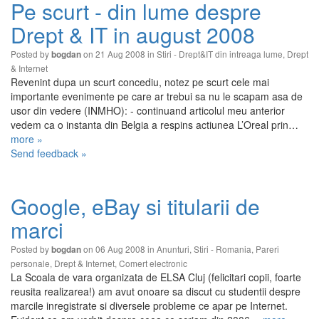
Pe scurt - din lume despre
Drept & IT in august 2008
Posted by
on 21 Aug 2008 in
Stiri - Drept&IT din intreaga lume
,
Drept
bogdan
& Internet
Revenint dupa un scurt concediu, notez pe scurt cele mai
importante evenimente pe care ar trebui sa nu le scapam asa de
usor din vedere (INMHO): - continuand articolul meu anterior
vedem ca o instanta din Belgia a respins actiunea L’Oreal prin…
more »
Send feedback »
Google, eBay si titularii de
marci
Posted by
on 06 Aug 2008 in
Anunturi
,
Stiri - Romania
,
Pareri
bogdan
personale
,
Drept & Internet
,
Comert electronic
La Scoala de vara organizata de ELSA Cluj (felicitari copii, foarte
reusita realizarea!) am avut onoare sa discut cu studentii despre
marcile inregistrate si diversele probleme ce apar pe Internet.