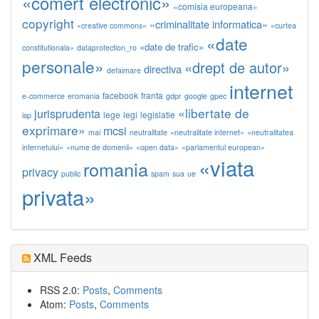
«comert electronic»
«comisia europeana»
copyright
«criminalitate informatica»
«creative commons»
«curtea
«date
«date de trafic»
constitutionala»
dataprotection_ro
personale»
«drept de autor»
directiva
defaimare
internet
facebook
franta
e-commerce
eromania
gdpr
google
gpec
«libertate de
jurisprudenta
lege
legi
legislatie
isp
exprimare»
mcsi
mai
neutralitate
«neutralitate internet»
«neutralitatea
internetului»
«nume de domenii»
«open data»
«parlamentul european»
«viata
romania
privacy
public
spam
sua
ue
privata»
XML Feeds
RSS 2.0:
Posts
,
Comments
Atom:
Posts
,
Comments