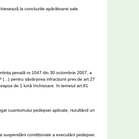
achiesează la concluziile apărătoarei sale.
sentința penală nr.1047 din 30 octombrie 2007, a
(...) pentru săvârșirea infracțiunii prev.de art.27
deapsa de 1 lună închisoare. în temeiul art.81
ugat cuantumului pedepsei aplicate, rezultând un
ea suspendării condiționate a executării pedepsei.