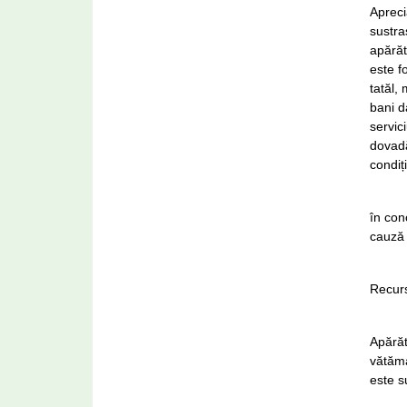
Apreci
sustra
apărăt
este f
tatăl,
bani d
servic
dovadă
condiț
în con
cauză 
Recurs
Apărăt
vătăma
este s