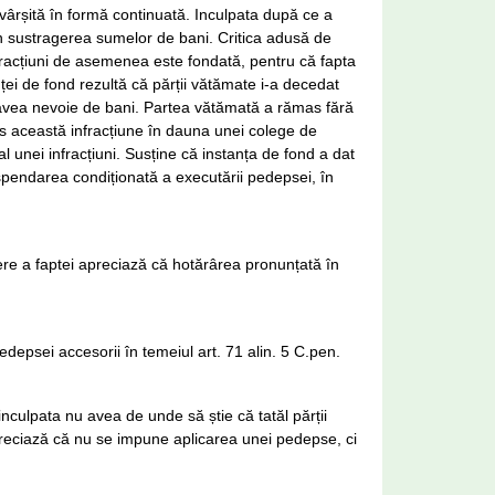
ăvârșită în formă continuată. Inculpata după ce a
 în sustragerea sumelor de bani. Critica adusă de
nfracțiuni de asemenea este fondată, pentru că fapta
nței de fond rezultă că părții vătămate i-a decedat
t avea nevoie de bani. Partea vătămată a rămas fără
is această infracțiune în dauna unei colege de
al unei infracțiuni. Susține că instanța de fond a dat
pendarea condiționată a executării pedepsei, în
ere a faptei apreciază că hotărârea pronunțată în
depsei accesorii în temeiul art. 71 alin. 5 C.pen.
nculpata nu avea de unde să știe că tatăl părții
preciază că nu se impune aplicarea unei pedepse, ci