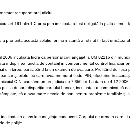
nstatat recuperat prejudiciul.
eiul art.191 alin.1 C.proc.pen.inculpata a fost obligată la plata sumei de 
 a pronunța această soluție, prima instanță a reținut în fapt următoarel
l 2006 inculpata lucra ca personal civil angajat la UM 02216 din municip
ata îndeplinea funcția de contabil în compartimentul control financiar 
ipsit din birou, participând la un examen de evaluare. Profitând de lipsa 
 bancar și biletul pe care avea memorat codul PIN, efectuînd în aceeaș
nicipiul C-N, cauzând un prejudiciu de 7.650 lei. La data de 4.12.2006
 poliția despre dispariția cardului bancar, inculpata i-a comunicat că ea
ntâmplate, că a avut mare nevoie de bani pentru probleme familiale și nu 
inculpatei a ajuns la cunoștința conducerii Corpului de armata care i-
le de poliție.