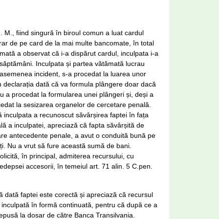
. M., fiind singură în biroul comun a luat cardul
erar de pe card de la mai multe bancomate, în total
mată a observat că i-a dispărut cardul, inculpata i-a
uă săptămâni. Inculpata și partea vătămată lucrau
n asemenea incident, s-a procedat la luarea unor
în declarația dată că va formula plângere doar dacă
nu a procedat la formularea unei plângeri și, deși a
rocedat la sesizarea organelor de cercetare penală.
 inculpata a recunoscut săvârșirea faptei în fața
lă a inculpatei, apreciază că fapta săvârșită de
nu are antecedente penale, a avut o conduită bună pe
toți. Nu a vrut să fure această sumă de bani.
licită, în principal, admiterea recursului, cu
edepsei accesorii, în temeiul art. 71 alin. 5 C.pen.
că dată faptei este corectă și apreciază că recursul
re inculpată în formă continuată, pentru că după ce a
depusă la dosar de către Banca Transilvania.