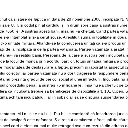
ținut ca și stare de fapt că în data de 28 noiembrie 2006, inculpata N. N
i sale U. T. și codul pin al cardului și în drum spre casă a sustras num
e 7650 lei. A sustras acești bani, însă nu i-a cheltuit. Când partea vătă
e s-a întâmplat și și-a cerut scuze. A restituit suma în totalitate în do
ntr-o unitate militară. Aflându-se la conducerea unități că s-a produs u
ații de la inculpată și de la partea vătămată. Partea vătămată a arătat 
ata nu-i va restitui banii. Persoana de la care a sustras banii inculpata 
 de la locul de muncă prin acordul părților, totuși unitatea militară a p
e modalitatea de desfășurare a faptei, precum și raportat la aspectul că
ului colectiv, iar partea vătămată nu a dorit tragerea la răspundere pena
ată nu prezintă gradul de pericol social al unei infracțiuni. Inculpata 
sul procedului penal, a sustras 76 milioane lei, însă nu i-a cheltuit pe 
eră că inculpata trebuie să beneficieze de dispozițiile art. 181 C.pen. So
ința achitării inculpatului, iar în subsidiar să se dispună suspendarea p
entanta M i n i s t e r u l u i P u b l i c consideră că încadrarea juridi
at de inculpată este nefondat. S-a reținut comiterea infracțiunii de căt
s acel card a efectuat mai multe retrageri așa cum rezultă din adresa 