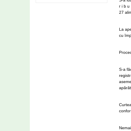
S-a lu
r i b u
27 ali
La ape
cu împ
Proced
S-a fă
regist
asemen
apărăt
Curtea
confor
Nemaif