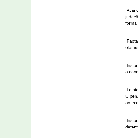
Având 
judecă
forma 
Fapta 
elemen
Instan
a cond
La sta
C.pen.
antece
Instan
detenț