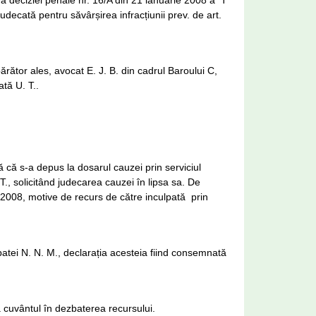
va deciziei penale nr. 16/A din 21 ianuarie 2008 a T
n judecată pentru săvârșirea infracțiunii prev. de art.
ărător ales, avocat E. J. B. din cadrul Baroului C,
tă U. T..
ă că s-a depus la dosarul cauzei prin serviciul
T., solicitând judecarea cauzei în lipsa sa. De
e 2008, motive de recurs de către inculpată prin
patei N. N. M., declarația acesteia fiind consemnată
ă cuvântul în dezbaterea recursului.