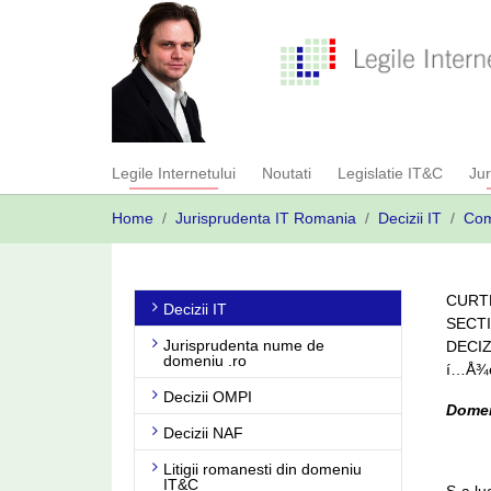
Skip
to
main
content
Legile Internetului
Noutati
Legislatie IT&C
Ju
You
Home
Jurisprudenta IT Romania
Decizii IT
Com
are
here:
CURTE
Decizii IT
SECTI
Jurisprudenta nume de
DECIZ
domeniu .ro
í…Å¾ed
Decizii OMPI
Domeni
Decizii NAF
Litigii romanesti din domeniu
IT&C