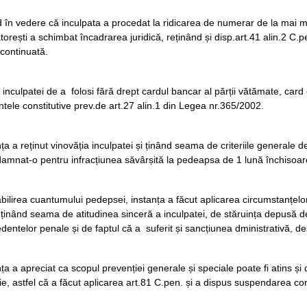
în vedere că inculpata a procedat la ridicarea de numerar de la mai mu
torești a schimbat încadrarea juridică, reținând și disp.art.41 alin.2 C.
continuată.
inculpatei de a folosi fără drept cardul bancar al părții vătămate, card
tele constitutive prev.de art.27 alin.1 din Legea nr.365/2002.
ța a reținut vinovăția inculpatei și ținând seama de criteriile generale 
amnat-o pentru infracțiunea săvârșită la pedeapsa de 1 lună închisoar
bilirea cuantumului pedepsei, instanța a făcut aplicarea circumstanțelor
ținând seama de atitudinea sinceră a inculpatei, de stăruința depusă d
dentelor penale și de faptul că a suferit și sancțiunea dministrativă, 
ța a apreciat ca scopul prevenției generale și speciale poate fi atins ș
ie, astfel că a făcut aplicarea art.81 C.pen. și a dispus suspendarea co