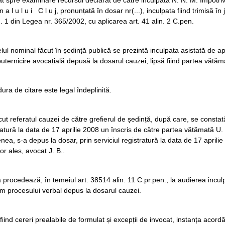
at spre examinare recursul declarat de către inculpata N. N. M. împotri
 n a l u l u i C l u j, pronunțată în dosar nr(...), inculpata fiind trimisă î
n. 1 din Legea nr. 365/2002, cu aplicarea art. 41 alin. 2 C.pen.
lul nominal făcut în ședință publică se prezintă inculpata asistată de ap
uternicire avocațială depusă la dosarul cauzei, lipsă fiind partea vătăma
ura de citare este legal îndeplinită.
cut referatul cauzei de către grefierul de ședință, după care, se constat
ratură la data de 17 aprilie 2008 un înscris de către partea vătămată U. 
ea, s-a depus la dosar, prin serviciul registratură la data de 17 aprili
or ales, avocat J. B..
 procedează, în temeiul art. 38514 alin. 11 C.pr.pen., la audierea incul
m procesului verbal depus la dosarul cauzei.
iind cereri prealabile de formulat și excepții de invocat, instanța acord