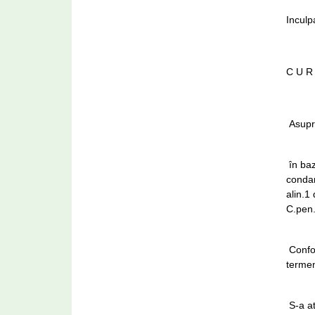
Inculp
C U R
Asupra
în baz
condam
alin.1
C.pen.
Confor
termen
S-a at