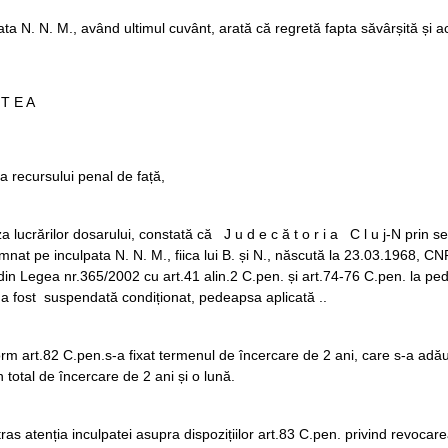
ata N. N. M., având ultimul cuvânt, arată că regretă fapta săvârșită și 
 T E A
 recursului penal de față,
a lucrărilor dosarului, constată că J u d e c ă t o r i a C l u j-N prin 
nat pe inculpata N. N. M., fiica lui B. și N., născută la 23.03.1968, CNP 
 din Legea nr.365/2002 cu art.41 alin.2 C.pen. și art.74-76 C.pen. la pe
a fost suspendată condiționat, pedeapsa aplicată ..
m art.82 C.pen.s-a fixat termenul de încercare de 2 ani, care s-a adă
 total de încercare de 2 ani și o lună.
ras atenția inculpatei asupra dispozițiilor art.83 C.pen. privind revocar