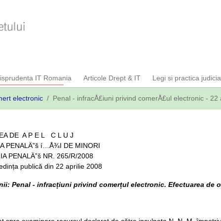
risprudenta IT Romania
Articole Drept & IT
Legi si practica judici
ert electronic
Penal - infracÅ£iuni privind comerÅ£ul electronic - 22 
A DE A P E L C L U J
A PENALÄ”š í…Å¾I DE MINORI
IA PENALÄ”š NR. 265/R/2008
ința publică din 22 aprilie 2008
i: Penal - infracțiuni privind comerțul electronic. Efectuarea de 