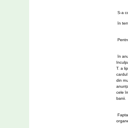
S-a co
în tem
Pentru
în anu
Inculp
T. a l
cardul
din mu
anunța
cele î
banii.
Fapta 
organe