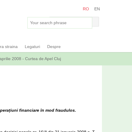
RO
EN
ara straina
Legaturi
Despre
aprilie 2008 - Curtea de Apel Cluj
operațiuni financiare în mod fraudulos.