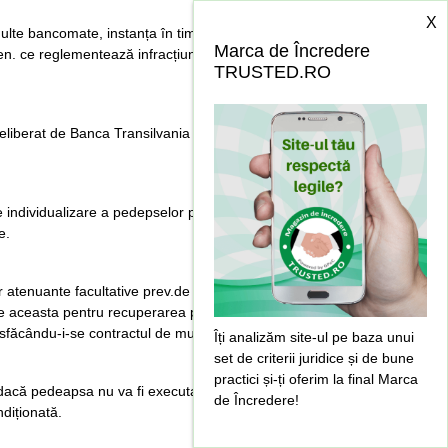
X
lte bancomate, instanța în timpul cercetării
Marca de Încredere
pen. ce reglementează infracțiunea săvârșită în
TRUSTED.RO
 eliberat de Banca Transilvania întrunește
de individualizare a pedepselor prev.de art.72 C.pen.
e.
 atenuante facultative prev.de art.74, 76
e aceasta pentru recuperarea prejudiciului,de lipsa
desfăcându-i-se contractul de muncă.
Îți analizăm site-ul pe baza unui
set de criterii juridice și de bune
practici și-ți oferim la final Marca
i dacă pedeapsa nu va fi executată în regim de
de Încredere!
ndiționată.