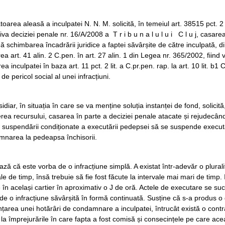
oarea aleasă a inculpatei N. N. M. solicită, în temeiul art. 38515 pct. 2 
iva deciziei penale nr. 16/A/2008 a T r i b u n a l u l u i C l u j, casar
ă schimbarea încadrării juridice a faptei săvârșite de către inculpată, di
rea art. 41 alin. 2 C.pen. în art. 27 alin. 1 din Legea nr. 365/2002, fiin
rea inculpatei în baza art. 11 pct. 2 lit. a C.pr.pen. rap. la art. 10 lit. 
de pericol social al unei infracțiuni.
idiar, în situația în care se va menține soluția instanței de fond, solicită,
rea recursului, casarea în parte a deciziei penale atacate și rejudecând
 suspendării condiționate a executării pedepsei să se suspende execut
narea la pedeapsa închisorii.
ază că este vorba de o infracțiune simplă. A existat într-adevăr o plurali
ale de timp, însă trebuie să fie fost făcute la intervale mai mari de timp
e în același cartier în aproximativ o J de oră. Actele de executare se suc
de o infracțiune săvârșită în formă continuată. Susține că s-a produs o
țarea unei hotărâri de condamnare a inculpatei, întrucât există o contra
e la împrejurările în care fapta a fost comisă și consecințele pe care ace