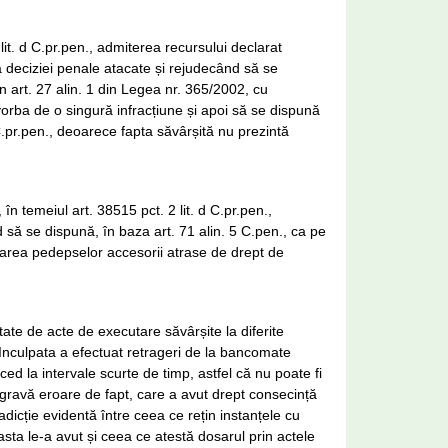
lit. d C.pr.pen., admiterea recursului declarat
ea deciziei penale atacate și rejudecând să se
n art. 27 alin. 1 din Legea nr. 365/2002, cu
d vorba de o singură infracțiune și apoi să se dispună
b1 C.pr.pen., deoarece fapta săvârșită nu prezintă
 în temeiul art. 38515 pct. 2 lit. d C.pr.pen.,
 să se dispună, în baza art. 71 alin. 5 C.pen., ca pe
area pedepselor accesorii atrase de drept de
tate de acte de executare săvârșite la diferite
. Inculpata a efectuat retrageri de la bancomate
ced la intervale scurte de timp, astfel că nu poate fi
 gravă eroare de fapt, care a avut drept consecință
dicție evidentă între ceea ce rețin instanțele cu
asta le-a avut și ceea ce atestă dosarul prin actele