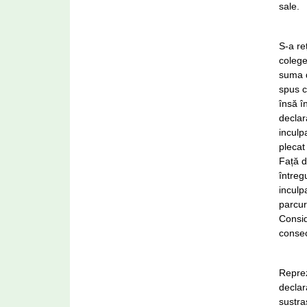
sale.
S-a re
colege
suma d
spus c
însă î
declar
inculp
plecat
Față d
întreg
inculp
parcur
Consid
consec
Reprez
declar
sustra