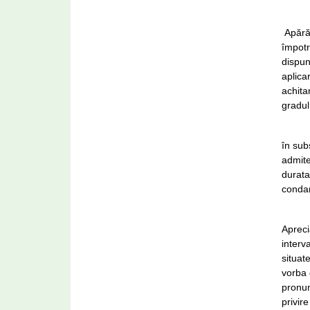
Apărăt
împotr
dispun
aplica
achita
gradul 
în subs
admite
durata
condam
Apreci
interv
situat
vorba 
pronun
privir