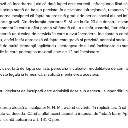
ază că încadrarea juridică dată faptei este corectă, infracțiunea fiind s
s prima sumă de bani a persistat în activitatea infracțională, respectiv
oarea inculpatei că fapta nu prezintă gradul de pericol social al unei i
oarte gravă. Din declarația martorei S. M. de la fila 23 din dosarul insta
 moment în care a aflat partea vătămată că i-a dispărut cardul, întrucâ
atorită unui coleg de serviciu în care a avut încredere. Inculpata a com
iu, astfel încât apreciază că fapte este gravă și prezintă pericolul social 
 de multă clemență, aplicându-i pedeapsa de o lună închisoare cu sus
iile în care pedeapsa maximă este de 12 ani închisoare.
cluzie, față de fapta comisă, persoana inculpatei, modalitatea de comit
este legală și temeinică și solicită menținerea acesteia.
ul declarat de inculpată este admisibil doar sub aspectul suspendării pe
oarea aleasă a inculpatei N. N. M., având cuvântul în replică, arată că i
te va deceda. Când a aflat acest aspect a înapoiat de îndată banii. A
uficientă aplicarea art. 181 C.pen.