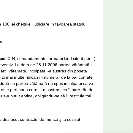
100 lei cheltuieli judiciare în favoarea statului.
e:
iul C-N, comandamentul armatei fiind situat pe(...).
preventiv. La data de 28.11.2006 partea vătămată U.
părții vătămate, inculpata i-a sustras din poșeta
i zi mai multe ridicări în numerar de la bancomate
 după ce partea vătămată i-a spus inculpatei ca va
 este persoana care i l-a sustras, ca îi pare rău de
s-a putut abține, obligându-se să îi restituie toți
a desfăcut contractul de muncă și a sesizat