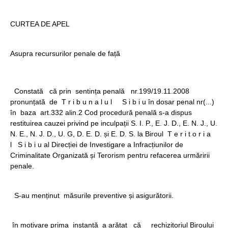
CURTEA DE APEL
Asupra recursurilor penale de față
Constată că prin sentința penală nr.199/19.11.2008
pronunțată de T r i b u n a l u l S i b i u în dosar penal nr(...)
în baza art.332 alin.2 Cod procedură penală s-a dispus
restituirea cauzei privind pe inculpații S. I. P., E. J. D., E. N. J., U.
N. E., N. J. D., U. G, D. E. D. și E. D. S. la Biroul T e r i t o r i a
l S i b i u al Direcției de Investigare a Infracțiunilor de
Criminalitate Organizată și Terorism pentru refacerea urmăririi
penale.
S-au menținut măsurile preventive și asigurătorii.
în motivare prima instanță a arătat că rechizitoriul Biroului