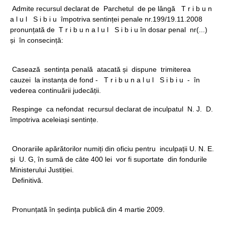
Admite recursul declarat de Parchetul de pe lângă T r i b u n
a l u l S i b i u împotriva sentinței penale nr.199/19.11.2008
pronunțată de T r i b u n a l u l S i b i u în dosar penal nr(...)
și în consecință:
Casează sentința penală atacată și dispune trimiterea
cauzei la instanța de fond - T r i b u n a l u l S i b i u - în
vederea continuării judecății.
Respinge ca nefondat recursul declarat de inculpatul N. J. D.
împotriva aceleiași sentințe.
Onorariile apărătorilor numiți din oficiu pentru inculpații U. N. E.
și U. G, în sumă de câte 400 lei vor fi suportate din fondurile
Ministerului Justiției.
Definitivă.
Pronunțată în ședința publică din 4 martie 2009.