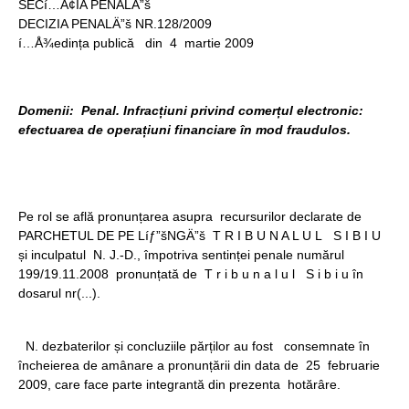
SECí…Â¢IA PENALÄ”š
DECIZIA PENALÄ”š NR.128/2009
í…Å¾edința publică din 4 martie 2009
Domenii: Penal. Infracțiuni privind comerțul electronic:
efectuarea de operațiuni financiare în mod fraudulos.
Pe rol se află pronunțarea asupra recursurilor declarate de
PARCHETUL DE PE Líƒ”šNGÄ”š T R I B U N A L U L S I B I U
și inculpatul N. J.-D., împotriva sentinței penale numărul
199/19.11.2008 pronunțată de T r i b u n a l u l S i b i u în
dosarul nr(...).
N. dezbaterilor și concluziile părților au fost consemnate în
încheierea de amânare a pronunțării din data de 25 februarie
2009, care face parte integrantă din prezenta hotărâre.