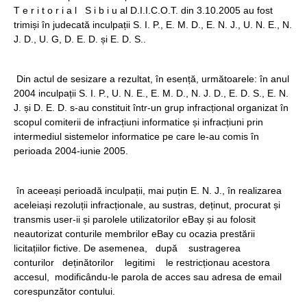
T e r i t o r i a l S i b i u al D.I.I.C.O.T. din 3.10.2005 au fost
trimiși în judecată inculpații S. I. P., E. M. D., E. N. J., U. N. E., N.
J. D., U. G, D. E. D. și E. D. S..
Din actul de sesizare a rezultat, în esență, următoarele: în anul
2004 inculpații S. I. P., U. N. E., E. M. D., N. J. D., E. D. S., E. N.
J. și D. E. D. s-au constituit într-un grup infracțional organizat în
scopul comiterii de infracțiuni informatice și infracțiuni prin
intermediul sistemelor informatice pe care le-au comis în
perioada 2004-iunie 2005.
în aceeași perioadă inculpații, mai puțin E. N. J., în realizarea
aceleiași rezoluții infracționale, au sustras, deținut, procurat și
transmis user-ii și parolele utilizatorilor eBay și au folosit
neautorizat conturile membrilor eBay cu ocazia prestării
licitațiilor fictive. De asemenea, după sustragerea
conturilor deținătorilor legitimi le restricționau acestora
accesul, modificându-le parola de acces sau adresa de email
corespunzător contului.