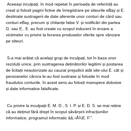
Aceeași inculpați, în mod repetat în perioada de referință au
creat și folosit pagini fictive de înregistrare pe siteurile eBay și E.
destinate sustragerii de date aferente unor conturi de cârd sau
conturi eBay, precum și chitanțe false V. și notificări din partea
G. sau E.. E. au fost create cu scopul inducerii în eroare a
victimelor cu privire la livrarea produselor oferite spre vânzare
pe siteuri.
S-a mai arătat că același grup de inculpați, tot în baza unor
rezoluții unice, prin sustragerea deținătorilor legitimi și postarea
de licitații neautorizate au cauzat prejudicii atât site-ului E. cât și
persoanelor cărora le-au fost sustrase și folosite în mod
fraudulos conturile. în acest sens au folosit manopere dolosive
și date informatice falsificate.
Cu privire la inculpații E. M. D., S. I. P. și E. D. S. se mai reține
că au deținut fără drept în scopul săvârșirii infracțiunilor
informatice, programul informatic ââ‚¬Å¾E. F.".