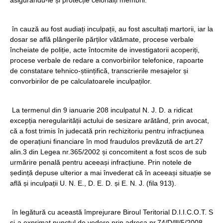
asigurându-le și protecție celorlalți membrii.
în cauză au fost audiați inculpații, au fost ascultați martorii, iar la
dosar se află plângerile părților vătămate, procese verbale
încheiate de poliție, acte întocmite de investigatorii acoperiți,
procese verbale de redare a convorbirilor telefonice, rapoarte
de constatare tehnico-științifică, transcrierile mesajelor și
convorbirilor de pe calculatoarele inculpaților.
La termenul din 9 ianuarie 208 inculpatul N. J. D. a ridicat
excepția neregularității actului de sesizare arătând, prin avocat,
că a fost trimis în judecată prin rechizitoriu pentru infracțiunea
de operațiuni financiare în mod fraudulos prevăzută de art.27
alin.3 din Legea nr.365/2002 și concomitent a fost scos de sub
urmărire penală pentru aceeași infracțiune. Prin notele de
ședință depuse ulterior a mai învederat că în aceeași situație se
află și inculpații U. N. E., D. E. D. și E. N. J. (fila 913).
în legătură cu această împrejurare Biroul Teritorial D.I.I.C.O.T. S
și-a exprimat punctul de vedere prin adresa nr.74/D/lll/5/2008