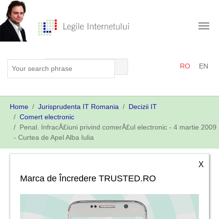
Skip
to
main
content
RO
EN
You
Home
Jurisprudenta IT Romania
Decizii IT
are
Comert electronic
here:
Penal. InfracÅ£iuni privind comerÅ£ul electronic - 4 martie 2009
- Curtea de Apel Alba Iulia
X
Marca de Încredere TRUSTED.RO