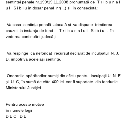
sentinței penale nr.199/19.11.2008 pronunțată de T r i b u n a l
u l S i b i u în dosar penal nr(...) și în consecință:
Va casa sentința penală atacată și va dispune trimiterea
cauzei la instanța de fond - T r i b u n a l u l S i b i u - în
vederea continuării judecății.
Va respinge ca nefondat recursul declarat de inculpatul N. J.
D. împotriva aceleiași sentințe.
Onorariile apărătorilor numiți din oficiu pentru inculpații U. N. E.
și U. G, în sumă de câte 400 lei vor fi suportate din fondurile
Ministerului Justiției.
Pentru aceste motive
în numele legii
D E C I D E