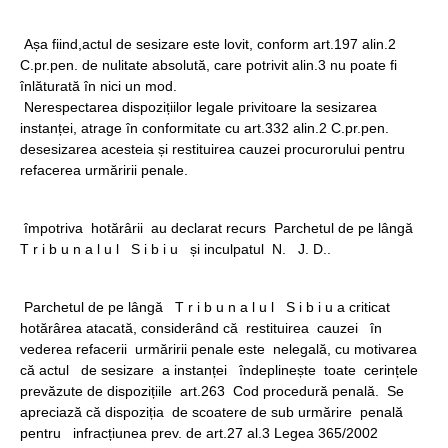
Așa fiind,actul de sesizare este lovit, conform art.197 alin.2
C.pr.pen. de nulitate absolută, care potrivit alin.3 nu poate fi
înlăturată în nici un mod.
Nerespectarea dispozițiilor legale privitoare la sesizarea
instanței, atrage în conformitate cu art.332 alin.2 C.pr.pen.
desesizarea acesteia și restituirea cauzei procurorului pentru
refacerea urmăririi penale.
împotriva hotărârii au declarat recurs Parchetul de pe lângă
T r i b u n a l u l S i b i u și inculpatul N. J. D..
Parchetul de pe lângă T r i b u n a l u l S i b i u a criticat
hotărârea atacată, considerând că restituirea cauzei în
vederea refacerii urmăririi penale este nelegală, cu motivarea
că actul de sesizare a instanței îndeplinește toate cerințele
prevăzute de dispozițiile art.263 Cod procedură penală. Se
apreciază că dispoziția de scoatere de sub urmărire penală
pentru infracțiunea prev. de art.27 al.3 Legea 365/2002