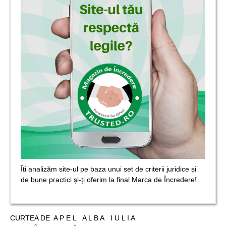
Îți analizăm site-ul pe baza unui set de criterii juridice și
de bune practici și-ți oferim la final Marca de Încredere!
CURTEA DE A P E L A L B A I U L I A