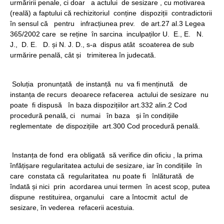
urmăririi penale, ci doar a actului de sesizare , cu motivarea
(reală) a faptului că rechizitoriul conține dispoziții contradictorii
în sensul că pentru infracțiunea prev. de art.27 al.3 Legea
365/2002 care se reține în sarcina inculpaților U. E., E. N.
J., D. E. D. și N. J. D., s-a dispus atât scoaterea de sub
urmărire penală, cât și trimiterea în judecată.
Soluția pronunțată de instanță nu va fi menținută de
instanța de recurs deoarece refacerea actului de sesizare nu
poate fi dispusă în baza dispozițiilor art.332 alin.2 Cod
procedură penală, ci numai în baza și în condițiile
reglementate de dispozițiile art.300 Cod procedură penală.
Instanța de fond era obligată să verifice din oficiu , la prima
înfățișare regularitatea actului de sesizare, iar în condițiile în
care constata că regularitatea nu poate fi înlăturată de
îndată și nici prin acordarea unui termen în acest scop, putea
dispune restituirea, organului care a întocmit actul de
sesizare, în vederea refacerii acestuia.