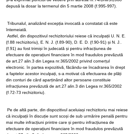
depusă la dosar la termenul din 5 martie 2008 (f.995-997).
Tribunalul, analizând excepția invocată a constatat că este
întemeiată.
Astfel, din dispozitivul rechizitoriului reiese că inculpații U. N. E.
(f.88 rechizitoriu), E. N. J. (f.89-90), D. E. D. (f.90-91) și N. J..
(f.91) au fost trimiși în judecată și pentru infracțiunea de
efectuare de operațiuni financiare în mod fraudulos prevăzută
de art.27 alin.3 din Legea nr.365/2002 privind comerțul
electronic. în partea expozitivă, făcându-se încadrarea în drept
a faptelor acestor inculpați, s-a motivat că efectuarea de plăți
din conturi de cârd aparținând altor persoane constituie
infracțiunea prevăzută de art.27 alin.3 din Legea nr.365/2002
(f.72-73 rechizitoriu).
Pe de altă parte, din dispozitivul aceluiași rechizitoriu mai reiese
că inculpații în discuție sunt scoși de sub urmărire penală pentru
mai multe infracțiuni printre care și pentru infracțiunea de
efectuare de operațiuni financiare în mod fraudulos prevăzută