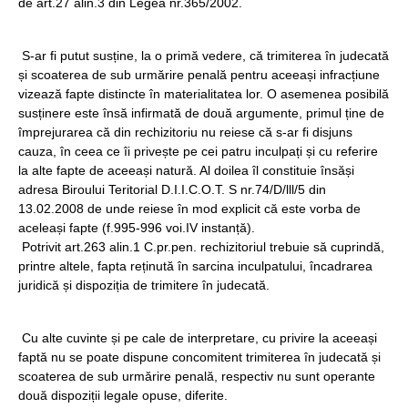
de art.27 alin.3 din Legea nr.365/2002.
S-ar fi putut susține, la o primă vedere, că trimiterea în judecată
și scoaterea de sub urmărire penală pentru aceeași infracțiune
vizează fapte distincte în materialitatea lor. O asemenea posibilă
susținere este însă infirmată de două argumente, primul ține de
împrejurarea că din rechizitoriu nu reiese că s-ar fi disjuns
cauza, în ceea ce îi privește pe cei patru inculpați și cu referire
la alte fapte de aceeași natură. Al doilea îl constituie însăși
adresa Biroului Teritorial D.I.I.C.O.T. S nr.74/D/lll/5 din
13.02.2008 de unde reiese în mod explicit că este vorba de
aceleași fapte (f.995-996 voi.IV instanță).
Potrivit art.263 alin.1 C.pr.pen. rechizitoriul trebuie să cuprindă,
printre altele, fapta reținută în sarcina inculpatului, încadrarea
juridică și dispoziția de trimitere în judecată.
Cu alte cuvinte și pe cale de interpretare, cu privire la aceeași
faptă nu se poate dispune concomitent trimiterea în judecată și
scoaterea de sub urmărire penală, respectiv nu sunt operante
două dispoziții legale opuse, diferite.