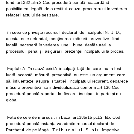
fond, art.332 alin.2 Cod procedură penală neacordând
posibilitatea legală de a restitui cauza procurorului în vederea
refacerii actului de sesizare.
în ceea ce privește recursul declarat de inculpatul N. J. D.,
acesta este nefondat, menținerea măsurii preventive fiind
legală, necesară în vederea unei bune desfășurări a
procesului penal și asigurării prezenței inculpatului la proces.
Faptul că în cauză există inculpați față de care nu a fost
luată această măsură preventivă nu este un argument care
să influențeze asupra situației inculpatului recurent, deoarece
măsura preventivă se individualizează conform art.136 Cod
procedură penală raportat la fiecare inculpat în parte și nu
global.
Față de cele de mai sus , în baza art.385/15 pct.2 lit.c Cod
procedură penală instanța va admite recursul declarat de
Parchetul de pe lângă T r i b u n a l u l S i b i u împotriva