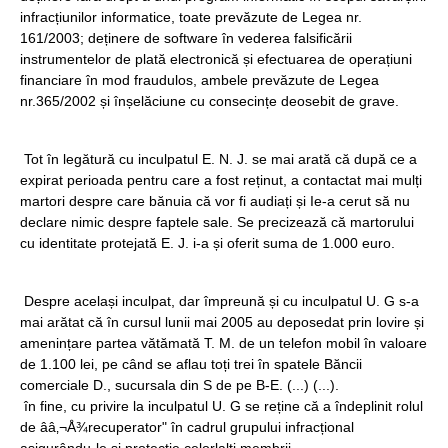
infracțiunilor informatice, toate prevăzute de Legea nr.
161/2003; deținere de software în vederea falsificării
instrumentelor de plată electronică și efectuarea de operațiuni
financiare în mod fraudulos, ambele prevăzute de Legea
nr.365/2002 și înșelăciune cu consecințe deosebit de grave.
Tot în legătură cu inculpatul E. N. J. se mai arată că după ce a
expirat perioada pentru care a fost reținut, a contactat mai mulți
martori despre care bănuia că vor fi audiați și Ie-a cerut să nu
declare nimic despre faptele sale. Se precizează că martorului
cu identitate protejată E. J. i-a și oferit suma de 1.000 euro.
Despre același inculpat, dar împreună și cu inculpatul U. G s-a
mai arătat că în cursul lunii mai 2005 au deposedat prin lovire și
amenințare partea vătămată T. M. de un telefon mobil în valoare
de 1.100 lei, pe când se aflau toți trei în spatele Băncii
comerciale D., sucursala din S de pe B-E. (...) (...).
în fine, cu privire la inculpatul U. G se reține că a îndeplinit rolul
de ââ‚¬Å¾recuperator" în cadrul grupului infracțional