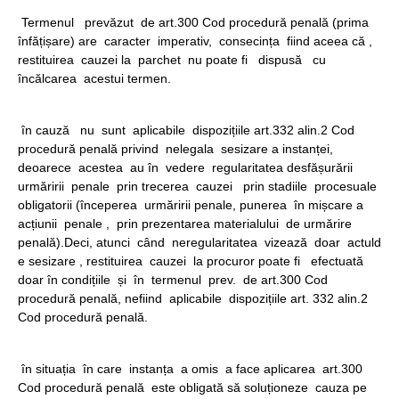
Termenul prevăzut de art.300 Cod procedură penală (prima
înfățișare) are caracter imperativ, consecința fiind aceea că ,
restituirea cauzei la parchet nu poate fi dispusă cu
încălcarea acestui termen.
în cauză nu sunt aplicabile dispozițiile art.332 alin.2 Cod
procedură penală privind nelegala sesizare a instanței,
deoarece acestea au în vedere regularitatea desfășurării
urmăririi penale prin trecerea cauzei prin stadiile procesuale
obligatorii (începerea urmăririi penale, punerea în mișcare a
acțiunii penale , prin prezentarea materialului de urmărire
penală).Deci, atunci când neregularitatea vizează doar actuld
e sesizare , restituirea cauzei la procuror poate fi efectuată
doar în condițiile și în termenul prev. de art.300 Cod
procedură penală, nefiind aplicabile dispozițiile art. 332 alin.2
Cod procedură penală.
în situația în care instanța a omis a face aplicarea art.300
Cod procedură penală este obligată să soluționeze cauza pe