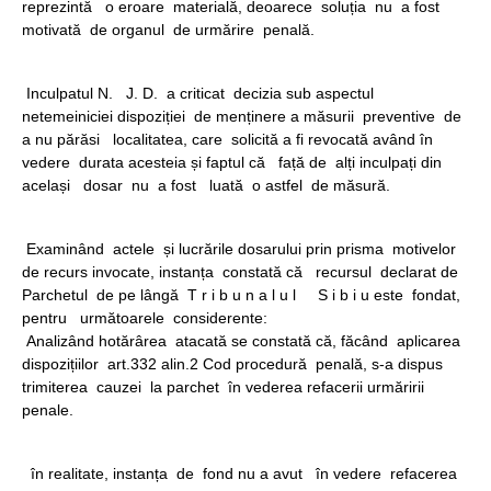
reprezintă o eroare materială, deoarece soluția nu a fost
motivată de organul de urmărire penală.
Inculpatul N. J. D. a criticat decizia sub aspectul
netemeiniciei dispoziției de menținere a măsurii preventive de
a nu părăsi localitatea, care solicită a fi revocată având în
vedere durata acesteia și faptul că față de alți inculpați din
același dosar nu a fost luată o astfel de măsură.
Examinând actele și lucrările dosarului prin prisma motivelor
de recurs invocate, instanța constată că recursul declarat de
Parchetul de pe lângă T r i b u n a l u l S i b i u este fondat,
pentru următoarele considerente:
Analizând hotărârea atacată se constată că, făcând aplicarea
dispozițiilor art.332 alin.2 Cod procedură penală, s-a dispus
trimiterea cauzei la parchet în vederea refacerii urmăririi
penale.
în realitate, instanța de fond nu a avut în vedere refacerea