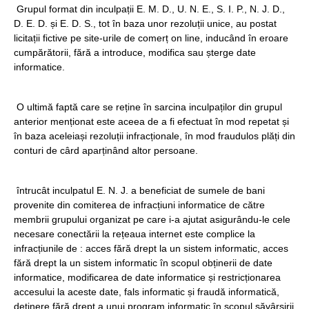
Grupul format din inculpații E. M. D., U. N. E., S. I. P., N. J. D.,
D. E. D. și E. D. S., tot în baza unor rezoluții unice, au postat
licitații fictive pe site-urile de comerț on line, inducând în eroare
cumpărătorii, fără a introduce, modifica sau șterge date
informatice.
O ultimă faptă care se reține în sarcina inculpaților din grupul
anterior menționat este aceea de a fi efectuat în mod repetat și
în baza aceleiași rezoluții infracționale, în mod fraudulos plăți din
conturi de cârd aparținând altor persoane.
întrucât inculpatul E. N. J. a beneficiat de sumele de bani
provenite din comiterea de infracțiuni informatice de către
membrii grupului organizat pe care i-a ajutat asigurându-le cele
necesare conectării la rețeaua internet este complice la
infracțiunile de : acces fără drept la un sistem informatic, acces
fără drept la un sistem informatic în scopul obținerii de date
informatice, modificarea de date informatice și restricționarea
accesului la aceste date, fals informatic și fraudă informatică,
deținere fără drept a unui program informatic în scopul săvârșirii