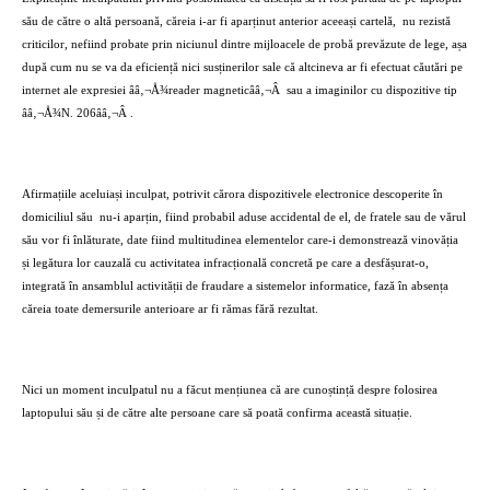
său de către o altă persoană, căreia i-ar fi aparținut anterior aceeași cartelă,
nu rezistă
criticilor, nefiind probate prin niciunul dintre mijloacele de probă prevăzute de lege, așa
după cum nu se va da eficiență nici susținerilor sale că altcineva ar fi efectuat căutări pe
internet ale expresiei ââ‚¬Å¾reader magneticââ‚¬Â
sau a imaginilor cu dispozitive tip
ââ‚¬Å¾N. 206ââ‚¬Â .
Afirmațiile aceluiași inculpat, potrivit cărora dispozitivele electronice descoperite în
domiciliul său
nu-i aparțin, fiind probabil aduse accidental de el, de fratele sau de vărul
său vor fi înlăturate, date fiind multitudinea elementelor care-i demonstrează vinovăția
și legătura lor cauzală cu activitatea infracțională concretă pe care a desfășurat-o,
integrată în ansamblul activității de fraudare a sistemelor informatice, fază în absența
căreia toate demersurile anterioare ar fi rămas fără rezultat.
Nici un moment inculpatul nu a făcut mențiunea că are cunoștință despre folosirea
laptopului său și de către alte persoane care să poată confirma această situație.