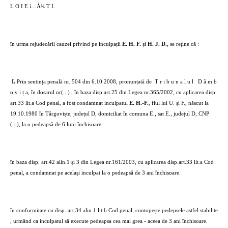
L O I E í…Å¾ T I.
în urma rejudecării cauzei privind pe inculpații
E. H. F.
și
H. J. D.,
se reține că :
I.
Prin sentința penală nr. 504 din 6.10.2008, pronunțată de
T r i b u n a l u l
D â m b
o v i ț a, în dosarul nr(...) , în baza disp.art.25 din Legea nr.365/2002, cu aplicarea disp.
art.33 lit.a Cod penal, a fost condamnat inculpatul
E. H.-F.
, fiul lui U. și F., născut la
19.10.1980 în Târgoviște, județul D, domiciliat în comuna E., sat E., județul D, CNP
(...), la o pedeapsă de 6 luni închisoare.
în baza disp. art.42 alin.1 și 3 din Legea nr.161/2003, cu aplicarea disp.art.33 lit.a Cod
penal, a condamnat pe același inculpat la o pedeapsă de 3 ani închisoare.
în conformitate cu disp. art.34 alin.1 lit.b Cod penal, contopește pedepsele astfel stabilite
, urmând ca inculpatul să execute pedeapsa cea mai grea - aceea de 3 ani închisoare.