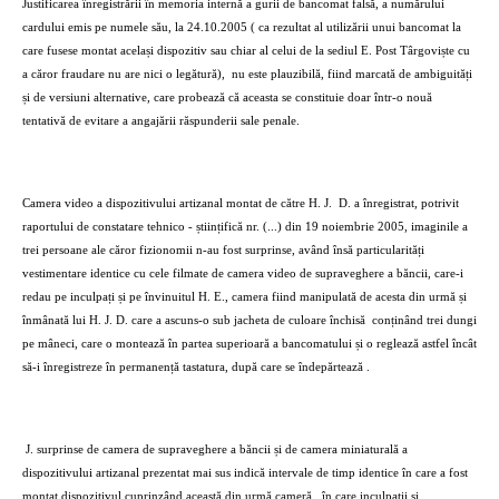
Justificarea înregistrării în memoria internă a gurii de bancomat falsă, a numărului
cardului emis pe numele său, la 24.10.2005 ( ca rezultat al utilizării unui bancomat la
care fusese montat același dispozitiv sau chiar al celui de la sediul E. Post Târgoviște cu
a căror fraudare nu are nici o legătură),
nu este plauzibilă, fiind marcată de ambiguități
și de versiuni alternative, care probează că aceasta se constituie doar într-o nouă
tentativă de evitare a angajării răspunderii sale penale.
Camera video a dispozitivului artizanal montat de către H. J.
D. a înregistrat, potrivit
raportului de constatare tehnico - științifică nr. (...) din 19 noiembrie 2005, imaginile a
trei persoane ale căror fizionomii n-au fost surprinse, având însă particularități
vestimentare identice cu cele filmate de camera video de supraveghere a băncii, care-i
redau pe inculpați și pe învinuitul H. E., camera fiind manipulată de acesta din urmă și
înmânată lui H. J. D. care a ascuns-o sub jacheta de culoare închisă
conținând trei dungi
pe mâneci, care o montează în partea superioară a bancomatului și o reglează astfel încât
să-i înregistreze în permanență tastatura, după care se îndepărtează .
J. surprinse de camera de supraveghere a băncii și de camera miniaturală a
dispozitivului artizanal prezentat mai sus indică intervale de timp identice în care a fost
montat dispozitivul cuprinzând această din urmă cameră,
în care inculpații și