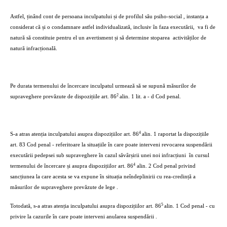
Astfel, ținând cont de persoana inculpatului și de profilul său psiho-social , instanța a
considerat că și o condamnare astfel individualizată, inclusiv în faza executării,
va fi de
natură să constituie pentru el un avertisment și să determine stoparea
activităților de
natură infracțională.
Pe durata termenului de încercare inculpatul urmează să se supună măsurilor de
2
supraveghere prevăzute de dispozițiile art. 86
alin. 1 lit. a - d Cod penal.
4
S-a atras atenția inculpatului asupra dispozițiilor art. 86
alin. 1 raportat la dispozițiile
art. 83 Cod penal - referitoare la situațiile în care poate interveni revocarea suspendării
executării pedepsei sub supraveghere în cazul săvârșirii unei noi infracțiuni
în cursul
4
termenului de încercare și asupra dispozițiilor art. 86
alin. 2 Cod penal privind
sancțiunea la care acesta se va expune în situația neîndeplinirii cu rea-credință a
măsurilor de supraveghere prevăzute de lege .
5
Totodată, s-a atras atenția inculpatului asupra dispozițiilor art. 86
alin. 1 Cod penal - cu
privire la cazurile în care poate interveni anularea suspendării .