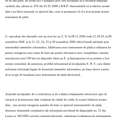
Pe de altă parte, nu există nici o plângere prin care inculpatul să fi reclamat dispariția
cardului său, adresa nr. 676 din 01.02.2008 a B.R.D. demonstrând că și ulterior acestei
date s-au făcut tranzacții cu ajutorul său, ceea ce presupune că el a avut posesia acestui
instrument de plată .
G. reproduse din discuțiile care au avut loc pe Z. N. la 08.11.2006 orele 21:18:20, la 09
noiembrie 2006
și la 21, 22, 24, 25 și 28 noiembrie 2006 relevă fraude săvârșite prin
intermediul sistemelor informatice, falsificarea unor instrumente de plată și utilizarea lor
pentru extragerea unor sume de bani sau pentru efectuarea unor cumpărături, intenția
introducerii unui CIP într-un dispozitiv dintr-un E. și împrejurarea că un prieten a fost
arestat conturând, de asemenea, profilul infracțional al inculpatului E. H. F., care deține
suficiente informații legate de domeniul sistemelor informatice, pe baza cărora a putut
să se ocupe de fraudarea unor instrumente de plată electronică .
Acțiunile inculpaților de a confecționa și de a deține echipamente electronice apte să
citească și să memoreze date conținute de cărțile de credit, în scopul obținerii acestor
date,
care permit retragerea sumelor de bani cu ajutorul instrumentelor de plată,
întrunesc elementele constitutive ale infracțiunii prevăzută de dispozițiile art. 25 din
Legea nr. 365/2002 privind comerțul electronic, referitoare la deținerea de echipamente