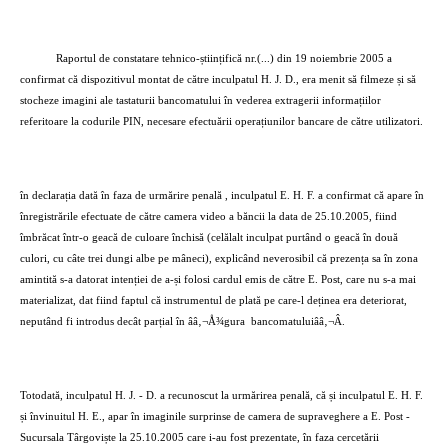
Raportul de constatare tehnico-științifică nr.(...) din 19 noiembrie 2005 a
confirmat că dispozitivul montat de către inculpatul H. J. D., era menit să filmeze și să
stocheze imagini ale tastaturii bancomatului în vederea extragerii informațiilor
referitoare la codurile PIN, necesare efectuării operațiunilor bancare de către utilizatori.
în declarația dată în faza de urmărire penală , inculpatul E. H. F. a confirmat că apare în
înregistrările efectuate de către camera video a băncii la data de 25.10.2005, fiind
îmbrăcat într-o geacă de culoare închisă (celălalt inculpat purtând o geacă în două
culori, cu câte trei dungi albe pe mâneci), explicând neverosibil că prezența sa în zona
amintită s-a datorat intenției de a-și folosi cardul emis de către E. Post, care nu s-a mai
materializat, dat fiind faptul că instrumentul de plată pe care-l deținea era deteriorat,
neputând fi introdus decât parțial în ââ‚¬Å¾gura
bancomatuluiââ‚¬Â.
Totodată, inculpatul H. J. - D. a recunoscut la urmărirea penală, că și inculpatul E. H. F.
și învinuitul H. E., apar în imaginile surprinse de camera de supraveghere a E. Post -
Sucursala Târgoviște la 25.10.2005 care i-au fost prezentate, în faza cercetării