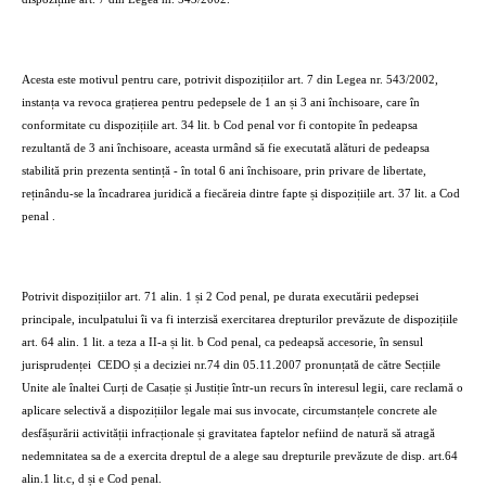
Acesta este motivul pentru care, potrivit dispozițiilor art. 7 din Legea nr. 543/2002,
instanța va revoca grațierea pentru pedepsele de 1 an și 3 ani închisoare, care în
conformitate cu dispozițiile art. 34 lit. b Cod penal vor fi contopite în pedeapsa
rezultantă de 3 ani închisoare, aceasta urmând să fie executată alături de pedeapsa
stabilită prin prezenta sentință - în total 6 ani închisoare, prin privare de libertate,
reținându-se la încadrarea juridică a fiecăreia dintre fapte și dispozițiile art. 37 lit. a Cod
penal .
Potrivit dispozițiilor art. 71 alin. 1 și 2 Cod penal, pe durata executării pedepsei
principale, inculpatului îi va fi interzisă exercitarea drepturilor prevăzute de dispozițiile
art. 64 alin. 1 lit. a teza a II-a și lit. b Cod penal, ca pedeapsă accesorie, în sensul
jurisprudenței
CEDO și a deciziei nr.74 din 05.11.2007 pronunțată de către Secțiile
Unite ale înaltei Curți de Casație și Justiție într-un recurs în interesul legii, care reclamă o
aplicare selectivă a dispozițiilor legale mai sus invocate, circumstanțele concrete ale
desfășurării activității infracționale și gravitatea faptelor nefiind de natură să atragă
nedemnitatea sa de a exercita dreptul de a alege sau drepturile prevăzute de disp. art.64
alin.1 lit.c, d și e Cod penal.