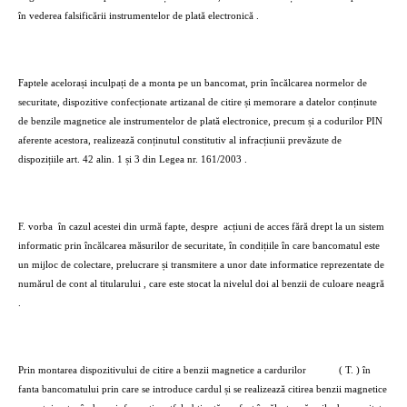
în vederea falsificării instrumentelor de plată electronică .
Faptele acelorași inculpați de a monta pe un bancomat, prin încălcarea normelor de
securitate, dispozitive confecționate artizanal de citire și memorare a datelor conținute
de benzile magnetice ale instrumentelor de plată electronice, precum și a codurilor PIN
aferente acestora, realizează conținutul constitutiv al infracțiunii prevăzute de
dispozițiile art. 42 alin. 1 și 3 din Legea nr. 161/2003 .
F. vorba
în cazul acestei din urmă fapte, despre
acțiuni de acces fără drept la un sistem
informatic prin încălcarea măsurilor de securitate, în condițiile în care bancomatul este
un mijloc de colectare, prelucrare și transmitere a unor date informatice reprezentate de
numărul de cont al titularului , care este stocat la nivelul doi al benzii de culoare neagră
.
Prin montarea dispozitivului de citire a benzii magnetice a cardurilor
( T. ) în
fanta bancomatului prin care se introduce cardul și se realizează citirea benzii magnetice