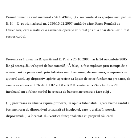
Primul număr de card memorat - 5400 4946 (...) -
s-a constatat că aparține inculpatului
E. H. - F.
potrivit adresei nr. 2590/15.02.2007 emisă de către Banca Română de
Dezvoltare, care a arătat că o asemenea operație ar fi fost posibilă doar dacă i-ar fi fost
sustras cardul.
Prezența sa în preajma B. aparținând E. Post la 25.10.2005, iar la 24 octombrie 2005
lângă aceeași ââ‚¬Å¾gură de bancomatââ‚¬Â falsă,
a fost explicată prin intenția de a
scoate bani de pe un card
prin folosirea unui bancomat, de asemenea, compromis cu
ajutorul aceluiași dispozitiv, apărări apreciate ca lipsite de orice fundament probator, de
vreme ce adresa nr. 676 din 01.02.2008 a B.R.D. atestă că, la 24 octombrie 2005
inculpatul nu a folosit cardul în rețeaua de bancomate pentru a face plăți .
(...) precizează că situația expusă probează, în opinia tribunalului
(câtă vreme cardul a
fost memorat de dispozitivul artizanal) că inculpatul, care
s-a aflat în posesia
dispozitivului,
a încercat
să-i verifice funcționalitatea cu propriul său card.