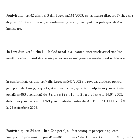
Potrivit disp. art.42 alin.1 și 3 din Legea nr.161/2003, cu
aplicarea disp. art.37 lit. a și a
disp. art.33 lit.a Cod penal, a condamnat pe același inculpat la o pedeapsă de 3 ani
închisoare.
în baza disp. art.34 alin.1 lit.b Cod penal, s-au contopit pedepsele astfel stabilite,
urmând ca inculpatul să execute pedeapsa cea mai grea - aceea de 3 ani închisoare.
în conformitate cu disp.art.7 din Legea nr.543/2002 s-a revocat grațierea pentru
pedepsele de 1 an și, respectiv, 3 ani închisoare, aplicate inculpatului prin sentința
penală nr.463 pronunțată de
J u d e c ă t o r i a
T â r g o v i ș t e la 14.04.2003,
definitivă prin decizia nr.1369 pronunțată de Curtea de
A P E L
P L O I E í…Å¾ T I
la 24 noiembrie 2003.
Potrivit disp. art.34 alin.1 lit.b Cod penal, au fost contopite pedepsele aplicate
inculpatului prin sentința penală nr.463 pronunțată de
J u d e c ă t o r i a
T â r g o v i ș