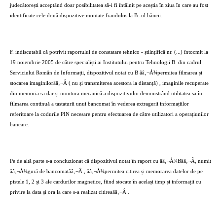
judecătorești acceptând doar posibilitatea să-i fi întâlnit pe aceștia în ziua în care au fost
identificate cele două dispozitive montate fraudulos la B.-ul băncii.
F. indiscutabil că potrivit raportului de constatare tehnico - științifică nr. (...) întocmit la
19 noiembrie 2005 de către specialiști ai Institutului pentru Tehnologii B. din cadrul
Serviciului Român de Informații, dispozitivul notat cu B ââ‚¬Å¾permitea filmarea și
stocarea imaginilorââ‚¬Â ( nu și transmiterea acestora la distanță) , imaginile recuperate
din memoria sa dar și montura mecanică a dispozitivului demonstrând utilitatea sa în
filmarea continuă a tastaturii unui bancomat în vederea extragerii informațiilor
referitoare la codurile PIN necesare pentru efectuarea de către utilizatori a operațiunilor
bancare.
Pe de altă parte s-a concluzionat că dispozitivul notat în raport cu ââ‚¬Å¾Bââ‚¬Â, numit
ââ‚¬Å¾gură de bancomatââ‚¬Â , ââ‚¬Å¾permitea citirea și memorarea datelor de pe
pistele 1, 2 și 3 ale cardurilor magnetice, fiind stocate în același timp și informații cu
privire la data și ora la care s-a realizat citireaââ‚¬Â .