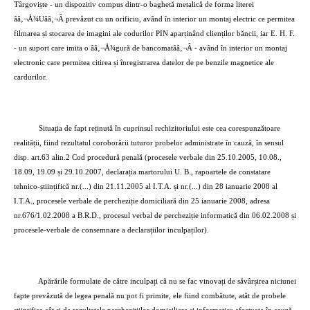
Târgoviște - un dispozitiv compus dintr-o baghetă metalică de forma literei
ââ‚¬Å¾Uââ‚¬Â prevăzut cu un orificiu, având în interior un montaj electric ce permitea
filmarea și stocarea de imagini ale codurilor PIN aparținând clienților băncii, iar E. H. F.
- un suport care imita o ââ‚¬Å¾gură de bancomatââ‚¬Â - având în interior un montaj
electronic care permitea citirea și înregistrarea datelor de pe benzile magnetice ale
cardurilor.
Situația de fapt reținută în cuprinsul rechizitoriului este cea corespunzătoare
realității, fiind rezultatul coroborării tuturor probelor administrate în cauză, în sensul
disp. art.63 alin.2 Cod procedură penală (procesele verbale din 25.10.2005, 10.08.,
18.09, 19.09 și 29.10.2007, declarația martorului U. B., rapoartele de constatare
tehnico-științifică nr.(...) din 21.11.2005 al I.T.A. și nr.(...) din 28 ianuarie 2008 al
I.T.A., procesele verbale de percheziție domiciliară din 25 ianuarie 2008, adresa
nr.676/1.02.2008 a B.R.D., procesul verbal de percheziție informatică din 06.02.2008 și
procesele-verbale de consemnare a declarațiilor inculpaților).
Apărările formulate de către inculpați că nu se fac vinovați de săvârșirea niciunei
fapte prevăzută de legea penală nu pot fi primite, ele fiind combătute, atât de probele