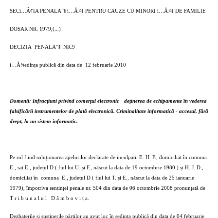
SECí…Â¢IA PENALÄ”š í…Å¾I PENTRU CAUZE CU MINORI í…Å¾I DE FAMILIE
DOSAR NR. 1979,(...)
DECIZIA
PENALÄ”š
NR.9
í…Å¾edința publică din data de
12 februarie 2010
Domenii: Infracțiuni privind comerțul electronic - deținerea de echipamente în vederea
falsificării instrumentelor de plată electronică. Criminalitate informatică - accesul, fără
drept, la un sistem informatic.
Pe rol fiind soluționarea apelurilor declarate de inculpații E. H. F., domiciliat în comuna
E., sat E., județul D ( fiul lui U. și F., născut la data de 19 octombrie 1980 ) și H. J. D.,
domiciliat în
comuna
E., județul D ( fiul lui T. și E., născut la data de 25 ianuarie
1979), împotriva sentinței penale nr. 504 din data de 06 octombrie 2008 pronunțată de
T r i b u n a l u l
D â m b o v i ț a.
Dezbaterile și susținerile părților au avut loc în ședința publică din data de 04 februarie