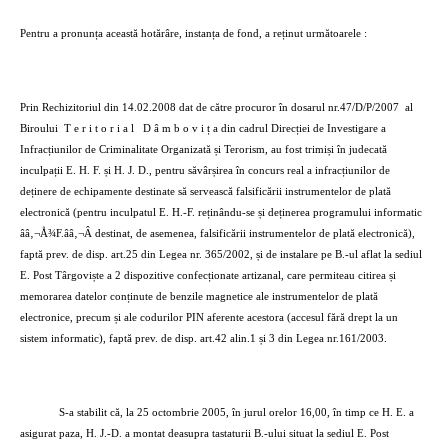
Pentru a pronunța această hotărâre, instanța de fond, a reținut următoarele :
Prin Rechizitoriul din 14.02.2008 dat de către procuror în dosarul nr.47/D/P/2007
al
Biroului
T e r i t o r i a l
D â m b o v i ț a din cadrul Direcției de Investigare a
Infracțiunilor de Criminalitate Organizată și Terorism, au fost trimiși în judecată
inculpații E. H. F. și H. J. D., pentru săvârșirea în concurs real a infracțiunilor de
deținere de echipamente destinate să servească falsificării instrumentelor de plată
electronică (pentru inculpatul E. H.-F. reținându-se și deținerea programului informatic
ââ‚¬Å¾F.ââ‚¬Â destinat, de asemenea, falsificării instrumentelor de plată electronică),
faptă prev. de disp. art.25 din Legea nr. 365/2002, și de instalare pe B.-ul aflat la sediul
E. Post Târgoviște a 2 dispozitive confecționate artizanal, care permiteau citirea și
memorarea datelor conținute de benzile magnetice ale instrumentelor de plată
electronice, precum și ale codurilor PIN aferente acestora (accesul fără drept la un
sistem informatic), faptă prev. de disp. art.42 alin.1 și 3 din Legea nr.161/2003.
S-a stabilit că, la 25 octombrie 2005, în jurul orelor 16,00, în timp ce H. E. a
asigurat paza, H. J.-D. a montat deasupra tastaturii B.-ului situat la sediul E. Post