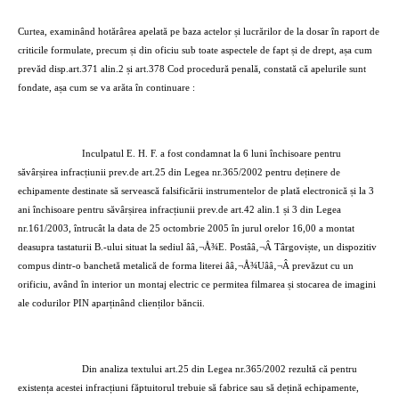
Curtea, examinând hotărârea apelată pe baza actelor și lucrărilor de la dosar în raport de
criticile formulate, precum și din oficiu sub toate aspectele de fapt și de drept, așa cum
prevăd disp.art.371 alin.2 și art.378 Cod procedură penală, constată că apelurile sunt
fondate, așa cum se va arăta în continuare :
Inculpatul E. H. F. a fost condamnat la 6 luni închisoare pentru
săvârșirea infracțiunii prev.de art.25 din Legea nr.365/2002 pentru deținere de
echipamente destinate să servească falsificării instrumentelor de plată electronică și la 3
ani închisoare pentru săvârșirea infracțiunii prev.de art.42 alin.1 și 3 din Legea
nr.161/2003, întrucât la data de 25 octombrie 2005 în jurul orelor 16,00 a montat
deasupra tastaturii B.-ului situat la sediul ââ‚¬Å¾E. Postââ‚¬Â Târgoviște, un dispozitiv
compus dintr-o banchetă metalică de forma literei ââ‚¬Å¾Uââ‚¬Â prevăzut cu un
orificiu, având în interior un montaj electric ce permitea filmarea și stocarea de imagini
ale codurilor PIN aparținând clienților băncii.
Din analiza textului art.25 din Legea nr.365/2002 rezultă că pentru
existența acestei infracțiuni făptuitorul trebuie să fabrice sau să dețină echipamente,