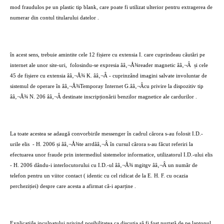
mod fraudulos pe un plastic tip blank, care poate fi utilizat ulterior pentru extragerea de
numerar din contul titularului datelor .
în acest sens, trebuie amintite cele 12 fișiere cu extensia I. care cuprindeau căutări pe
internet ale unor site-uri,
folosindu-se expresia ââ‚¬Å¾reader magnetic ââ‚¬Â
și cele
45 de fișiere cu extensia ââ‚¬Å¾ K. ââ‚¬Â - cuprinzând imagini salvate involuntar de
sistemul de operare în ââ‚¬Å¾Temporay Internet G.ââ‚¬Âcu privire la dispozitiv tip
ââ‚¬Å¾ N. 206 ââ‚¬Â destinate inscripționării benzilor magnetice ale cardurilor .
La toate acestea se adaugă convorbirile messenger în cadrul cărora s-au folosit I.D.-
urile elis
- H. 2006 și ââ‚¬Å¾te arrdââ‚¬Â în cursul cărora s-au făcut referiri la
efectuarea unor fraude prin intermediul sistemelor informatice, utilizatorul I.D.-ului elis
- H. 2006 dându-i interlocutorului cu I.D.-ul ââ‚¬Å¾ mgitgv ââ‚¬Â un număr de
telefon pentru un viitor contact ( identic cu cel ridicat de la E. H. F. cu ocazia
percheziției) despre care acesta a afirmat că-i aparține .
Explicațiile inculpatului privind posibilitatea ca discuția să fi fost purtată de pe laptopul