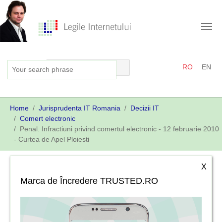
Skip
to
main
content
RO
EN
You
Home
Jurisprudenta IT Romania
Decizii IT
are
Comert electronic
here:
Penal. Infractiuni privind comertul electronic - 12 februarie 2010
- Curtea de Apel Ploiesti
X
Marca de Încredere TRUSTED.RO