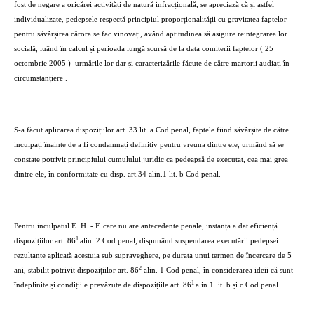
fost de negare a oricărei activități de natură infracțională, se apreciază că și astfel
individualizate, pedepsele respectă principiul proporționalității cu gravitatea faptelor
pentru săvârșirea cărora se fac vinovați, având aptitudinea să asigure reintegrarea lor
socială, luând în calcul și perioada lungă scursă de la data comiterii faptelor ( 25
octombrie 2005 )
urmările lor dar și caracterizările făcute de către martorii audiați în
circumstanțiere .
S-a făcut aplicarea dispozițiilor art. 33 lit. a Cod penal, faptele fiind săvârșite de către
inculpați înainte de a fi condamnați definitiv pentru vreuna dintre ele, urmând să se
constate potrivit principiului cumulului juridic ca pedeapsă de executat, cea mai grea
dintre ele, în conformitate cu disp. art.34 alin.1 lit. b Cod penal.
Pentru inculpatul E. H. - F. care nu are antecedente penale, instanța a dat eficiență
1
dispozițiilor art. 86
alin. 2 Cod penal, dispunând suspendarea executării pedepsei
rezultante aplicată acestuia sub supraveghere, pe durata unui termen de încercare de 5
2
ani, stabilit potrivit dispozițiilor art. 86
alin. 1 Cod penal, în considerarea ideii că sunt
1
îndeplinite și condițiile prevăzute de dispozițiile art. 86
alin.1 lit. b și c Cod penal .