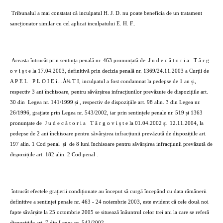
Tribunalul a mai constatat că inculpatul H. J. D. nu poate beneficia de un tratament
sancționator similar cu cel aplicat inculpatului E. H. F..
Aceasta întrucât prin sentința penală nr. 463 pronunțată de
J u d e c ă t o r i a
T â r g
o v i ș t e la 17.04.2003, definitivă prin decizia penală nr. 1369/24.11.2003 a Curții de
A P E L
P L O I E í…Å¾ T I, inculpatul a fost condamnat la pedepse de 1 an și,
respectiv 3 ani închisoare, pentru săvârșirea infracțiunilor prevăzute de dispozițiile art.
30 din
Legea nr. 141/1999 și , respectiv de dispozițiile art. 98 alin. 3 din Legea nr.
26/1996, grațiate prin Legea nr. 543/2002, iar prin sentințele penale nr. 519 și 1363
pronunțate de
J u d e c ă t o r i a
T â r g o v i ș t e la 01.04.2002 și
12.11.2004, la
pedepse de 2 ani închisoare pentru săvârșirea infracțiunii prevăzută de dispozițiile art.
197 alin. 1 Cod penal
și
de 8 luni închisoare pentru săvârșirea infracțiunii prevăzută de
dispozițiile art. 182 alin. 2 Cod penal .
întrucât efectele grațierii condiționate au început să curgă începând cu data rămânerii
definitive a sentinței penale nr. 463 - 24 noiembrie 2003, este evident că cele două noi
fapte săvârșite la 25 octombrie 2005 se situează înăuntrul celor trei ani la care se referă
dispozițiile art. 7 din Legea nr. 543/2002.