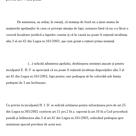
De asemenea, au arătat, în esență, că instanța de fond nu a ținut seama de
susținerile apelanților în ceea ce privește situația de fapt, urmarea fiind că nu s-a făcut o
corectă încadrare juridică a faptelor comise și că în cauză nu poate fi reținută incidența
alin.3 al art.42 din Legea nr.161/2003, așa cum greșit a reținut prima instanță.
(...) solicită admiterea apelului, desființarea sentinței atacate și pentru
inculpatul E. H. F. se apreciază că nu poate fi reținută incidența dispozițiilor alin.3 al
art.42 din Legea nr.161/2003, fapt pentru care pedeapsa să fie coborâtă sub limita
pedepsei de 3 ani închisoare.
Cu privire la inculpatul H. J. D. se solicită achitarea pentru infracțiunea prev.de art.25
din Legea nr.365/2002 conform art.11 pct.2 lit a. raportat la art.10 lit.a Cod procedură
penală și înlăturarea alin.3 al art.42 din Legea nr.161/2003, redozând pedeapsa spre
minimum special prevăzut de acest text.