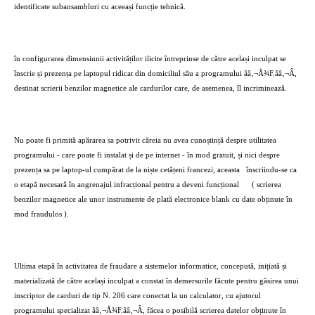
identificate subansambluri cu aceeași funcție tehnică.
în configurarea dimensiunii activităților ilicite întreprinse de către același inculpat se
înscrie și prezența pe laptopul ridicat din domiciliul său a programului ââ‚¬Å¾F.ââ‚¬Â,
destinat scrierii benzilor magnetice ale cardurilor care, de asemenea, îl incriminează.
Nu poate fi primită apărarea sa potrivit căreia nu avea cunoștință despre utilitatea
programului - care poate fi instalat și de pe internet - în mod gratuit, și nici despre
prezența sa pe laptop-ul cumpărat de la niște cetățeni francezi, aceasta
înscriindu-se ca
o etapă necesară în angrenajul infracțional pentru a deveni funcțional
( scrierea
benzilor magnetice ale unor instrumente de plată electronice blank cu date obținute în
mod fraudulos ).
Ultima etapă în activitatea de fraudare a sistemelor informatice, concepută, inițiată și
materializată de către același inculpat a constat în demersurile făcute pentru găsirea unui
inscriptor de carduri de tip N. 206 care conectat la un calculator, cu ajutorul
programului specializat ââ‚¬Å¾F.ââ‚¬Â, făcea o posibilă scrierea datelor obținute în