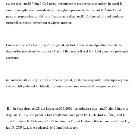
4
asupra disp. art.86
alin.2 Cod penal, referitoare la revocarea suspendării în cazul în
3
care nu îndeplinește măsurile de supraveghere prevăzute de disp.art.86
alin.1 Cod
5
penal și asupra disp. art.86
alin.1 raportat la disp. art.85 Cod penal privind anularea
suspendării pentru infracțiuni săvârșite anterior.
Conform disp.art.71 alin.1 și 2 Cod penal, au fost
interzise inculpatului exercitarea
drepturilor prevăzute de disp.art.64 alin.1 lit.a teza a II-a și lit.b Cod penal, ca pedeapsă
accesorie.
în conformitate cu disp. art.71 alin.5 Cod penal, pe durata suspendării sub supraveghere
a executării pedepsei închisorii, dispune suspendarea executării pedepsei accesorii.
II.
- în baza disp. art.25 din Legea nr.365/2002, cu aplicarea disp. art.37 alin.1 lit.a și a
disp. art.33 lit.a Cod penal, a fost condamnat inculpatul
H. J.-D. (fost í…Å¾.
), fiul lui
T. și E., născut la 25 ianuarie 1979 în comuna E., jud.D, domiciliat în comuna E., sat E.,
jud.D, CNP (...), la o pedeapsă de 6 luni închisoare.