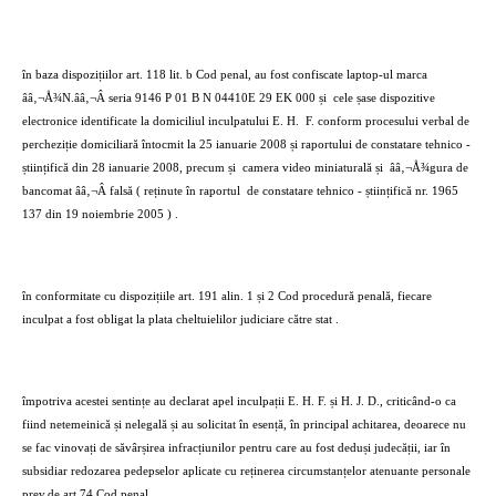
în baza dispozițiilor art. 118 lit. b Cod penal, au fost confiscate laptop-ul marca
ââ‚¬Å¾N.ââ‚¬Â seria 9146 P 01 B N 04410E 29 EK 000 și
cele șase dispozitive
electronice identificate la domiciliul inculpatului E. H.
F. conform procesului verbal de
percheziție domiciliară întocmit la 25 ianuarie 2008 și raportului de constatare tehnico -
științifică din 28 ianuarie 2008, precum și
camera video miniaturală și
ââ‚¬Å¾gura de
bancomat ââ‚¬Â falsă ( reținute în raportul
de constatare tehnico - științifică nr. 1965
137 din 19 noiembrie 2005 ) .
în conformitate cu dispozițiile art. 191 alin. 1 și 2 Cod procedură penală, fiecare
inculpat a fost obligat la plata cheltuielilor judiciare către stat .
împotriva acestei sentințe au declarat apel inculpații E. H. F. și H. J. D., criticând-o ca
fiind netemeinică și nelegală și au solicitat în esență, în principal achitarea, deoarece nu
se fac vinovați de săvârșirea infracțiunilor pentru care au fost deduși judecății, iar în
subsidiar redozarea pedepselor aplicate cu reținerea circumstanțelor atenuante personale
prev.de art.74 Cod penal.