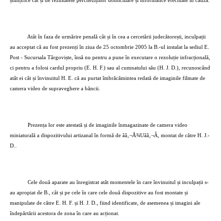
științifice cât și de rezultatele perchezițiilor domiciliare și informatice efectuate în cauză.
Atât în faza de urmărire penală cât și în cea a cercetării judecătorești, inculpații
au acceptat că au fost prezenți în ziua de 25 octombrie 2005 la B.-ul instalat la sediul E.
Post - Sucursala Târgoviște, însă nu pentru a pune în executare o rezoluție infracțională,
ci pentru a folosi cardul propriu (E. H. F.) sau al cumnatului său (H. J. D.), recunoscând
atât ei cât și învinuitul H. E. că au purtat îmbrăcămintea redată de imaginile filmate de
camera video de supraveghere a băncii.
Prezența lor este atestată și de imaginile înmagazinate de camera video
miniaturală a dispozitivului artizanal în formă de ââ‚¬Å¾Uââ‚¬Â, montat de către H. J.-
D..
Cele două aparate au înregistrat atât momentele în care învinuitul și inculpații s-
au apropiat de B., cât și pe cele în care cele două dispozitive au fost montate și
manipulate de către E. H. F. și H. J. D., fiind identificate, de asemenea și imagini ale
îndepărtării acestora de zona în care au acționat.