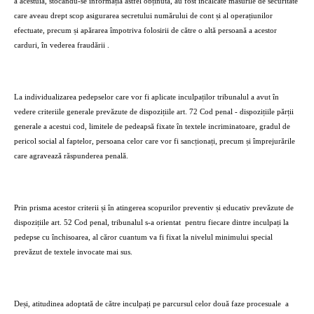
a acestuia, stocându-se informația astfel obținută, au fost încălcate măsurile de securitate
care aveau drept scop asigurarea secretului numărului de cont și al operațiunilor
efectuate, precum și apărarea împotriva folosirii de către o altă persoană a acestor
carduri, în vederea fraudării .
La individualizarea pedepselor care vor fi aplicate inculpaților tribunalul a avut în
vedere criteriile generale prevăzute de dispozițiile art. 72 Cod penal - dispozițiile părții
generale a acestui cod, limitele de pedeapsă fixate în textele incriminatoare, gradul de
pericol social al faptelor, persoana celor care vor fi sancționați, precum și împrejurările
care agravează răspunderea penală.
Prin prisma acestor criterii și în atingerea scopurilor preventiv și educativ prevăzute de
dispozițiile art. 52 Cod penal, tribunalul s-a orientat
pentru fiecare dintre inculpați la
pedepse cu închisoarea, al căror cuantum va fi fixat la nivelul minimului special
prevăzut de textele invocate mai sus.
Deși, atitudinea adoptată de către inculpați pe parcursul celor două faze procesuale
a