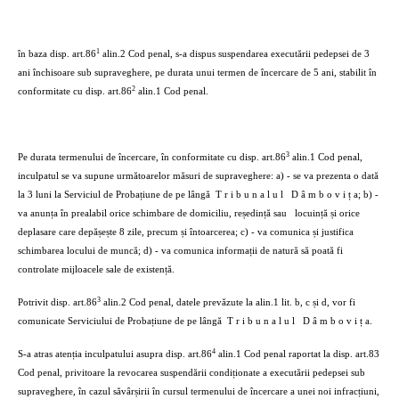
1
în baza disp. art.86
alin.2 Cod penal, s-a dispus suspendarea executării pedepsei de 3
ani închisoare sub supraveghere, pe durata unui termen de încercare de 5 ani, stabilit în
2
conformitate cu disp. art.86
alin.1 Cod penal.
3
Pe durata termenului de încercare, în conformitate cu disp. art.86
alin.1 Cod penal,
inculpatul se va supune următoarelor măsuri de supraveghere: a) - se va prezenta o dată
la 3 luni la Serviciul de Probațiune de pe lângă
T r i b u n a l u l
D â m b o v i ț a; b) -
va anunța în prealabil orice schimbare de domiciliu, reședință sau
locuință și orice
deplasare care depășește 8 zile, precum și întoarcerea; c) - va comunica și justifica
schimbarea locului de muncă; d) - va comunica informații de natură să poată fi
controlate mijloacele sale de existență.
3
Potrivit disp. art.86
alin.2 Cod penal, datele prevăzute la alin.1 lit. b, c și d, vor fi
comunicate Serviciului de Probațiune de pe lângă
T r i b u n a l u l
D â m b o v i ț a.
4
S-a atras atenția inculpatului asupra disp. art.86
alin.1 Cod penal raportat la disp. art.83
Cod penal, privitoare la revocarea suspendării condiționate a executării pedepsei sub
supraveghere, în cazul săvârșirii în cursul termenului de încercare a unei noi infracțiuni,