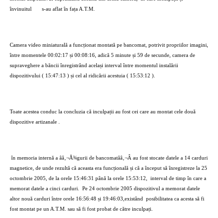
învinuitul
s-au aflat în fața A.T.M.
Camera video miniaturală a funcționat montată pe bancomat, potrivit propriilor imagini,
între momentele 00:02:17 și 00:08:16, adică 5 minute și 59 de secunde, camera de
supraveghere a băncii înregistrând același interval între momentul instalării
dispozitivului ( 15:47:13 ) și cel al ridicării acestuia ( 15:53:12 ).
Toate acestea conduc la concluzia că inculpații au fost cei care au montat cele două
dispozitive artizanale .
în memoria internă a ââ‚¬Å¾gurii de bancomatââ‚¬Â au fost stocate datele a 14 carduri
magnetice, de unde rezultă că aceasta era funcțională și că a început să înregistreze la 25
octombrie 2005, de la orele 15:46:31 până la orele 15:53:12,
interval de timp în care a
memorat datele a cinci carduri.
Pe 24 octombrie 2005 dispozitivul a memorat datele
altor nouă carduri între orele 16:56:48 și 19:46:03,existând
posibilitatea ca acesta să fi
fost montat pe un A.T.M. sau să fi fost probat de către inculpați.