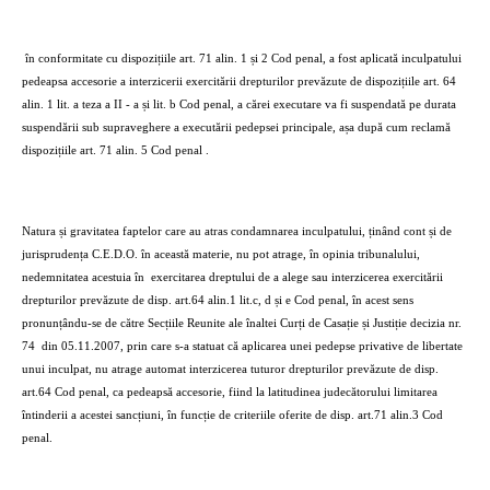
în conformitate cu dispozițiile art. 71 alin. 1 și 2 Cod penal, a fost aplicată inculpatului
pedeapsa accesorie a interzicerii exercitării drepturilor prevăzute de dispozițiile art. 64
alin. 1 lit. a teza a II - a și lit. b Cod penal, a cărei executare va fi suspendată pe durata
suspendării sub supraveghere a executării pedepsei principale, așa după cum reclamă
dispozițiile art. 71 alin. 5 Cod penal .
Natura și gravitatea faptelor care au atras condamnarea inculpatului, ținând cont și de
jurisprudența C.E.D.O. în această materie, nu pot atrage, în opinia tribunalului,
nedemnitatea acestuia în
exercitarea dreptului de a alege sau interzicerea exercitării
drepturilor prevăzute de disp. art.64 alin.1 lit.c, d și e Cod penal, în acest sens
pronunțându-se de către Secțiile Reunite ale înaltei Curți de Casație și Justiție decizia nr.
74
din 05.11.2007, prin care s-a statuat că aplicarea unei pedepse privative de libertate
unui inculpat, nu atrage automat interzicerea tuturor drepturilor prevăzute de disp.
art.64 Cod penal, ca pedeapsă accesorie, fiind la latitudinea judecătorului limitarea
întinderii a acestei sancțiuni, în funcție de criteriile oferite de disp. art.71 alin.3 Cod
penal.