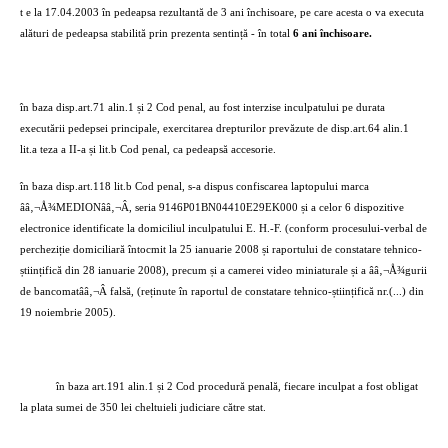
t e la 17.04.2003 în pedeapsa rezultantă de 3 ani închisoare, pe care acesta o va executa
alături de pedeapsa stabilită prin prezenta sentință - în total
6 ani închisoare.
în baza disp.art.71 alin.1 și 2 Cod penal, au fost interzise inculpatului pe durata
executării pedepsei principale, exercitarea drepturilor prevăzute de disp.art.64 alin.1
lit.a teza a II-a și lit.b Cod penal, ca pedeapsă accesorie.
în baza disp.art.118 lit.b Cod penal, s-a dispus confiscarea laptopului marca
ââ‚¬Å¾MEDIONââ‚¬Â, seria 9146P01BN04410E29EK000 și a celor 6 dispozitive
electronice identificate la domiciliul inculpatului E. H.-F. (conform procesului-verbal de
percheziție domiciliară întocmit la 25 ianuarie 2008 și raportului de constatare tehnico-
științifică din 28 ianuarie 2008), precum și a camerei video miniaturale și a ââ‚¬Å¾gurii
de bancomatââ‚¬Â falsă, (reținute în raportul de constatare tehnico-științifică nr.(...) din
19 noiembrie 2005).
în baza art.191 alin.1 și 2 Cod procedură penală, fiecare inculpat a fost obligat
la plata sumei de 350 lei cheltuieli judiciare către stat.