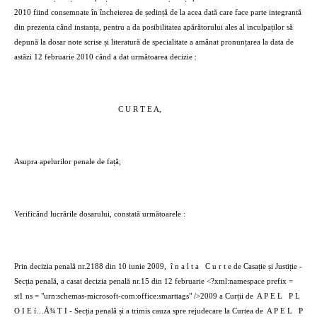
2010 fiind consemnate în încheierea de ședință de la acea dată care face parte integrantă
din prezenta când instanța, pentru a da posibilitatea apărătorului ales al inculpaților să
depună la dosar note scrise și literatură de specialitate a amânat pronunțarea la data de
astăzi 12 februarie 2010 când a dat următoarea decizie :
C U R T E A,
Asupra apelurilor penale de față;
Verificând lucrările dosarului, constată următoarele :
Prin decizia penală nr.2188 din 10 iunie 2009,
î n a l t a
C u r t e de Casație și Justiție -
Secția penală, a casat decizia penală nr.15 din 12 februarie <?xml:namespace prefix =
st1 ns = "urn:schemas-microsoft-com:office:smarttags" />2009 a Curții de
A P E L
P L
O I E í…Å¾ T I - Secția penală și a trimis cauza spre rejudecare la Curtea de
A P E L
P