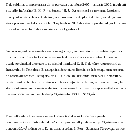
F. de subliniat și împrejurarea că, în perioada octombrie 2005 - ianuarie 2008, inculpații
s-au aflat în Anglia ( E. H.
F. ) și Spania ( H. J.
D.) revenind pe teritoriul României
doar pentru intervale scurte de timp și că învinuitul este plecat din țară, așa după cum
atestă procesul verbal întocmit la 19 septembrie 2007 de către organele Poliției Judiciare
din cadrul Serviciului de Combatere a D. Organizate D.
S-a
mai reținut că, elemente care converg în sprijinul acuzațiilor formulate împotriva
inculpaților au fost oferite și în urma analizei dispozitivelor electronice ridicate cu
ocazia percheziției efectuate la domiciliul numitului E. H. F. de către reprezentanți ai
Institutului de Tehnologii B. aparținând Serviciului Român de Informații, prin raportul
de constatare tehnico - științifică nr. (...) din 28 ianuarie 2008
prin care s-a stabilit că
acestea sunt destinate citirii și stocării datelor conținute de E. magnetică a cardului ( fără
să conțină toate componentele electronice necesare funcționării ), reprezentând elemente
ale unor cititoare comerciale de tip ââ‚¬Å¾mini 123 U - SCââ‚¬Â
F. semnificativ sub aspectele reținerii vinovăției și contribuției inculpatului E. H. F. la
comiterea activității infracționale, că în compunerea dispozitivului tip
ââ‚¬Å¾gură de
bancomatââ‚¬Â ridicat de la B. -ul situat la sediul E. Post - Sucursala Târgoviște, au fost