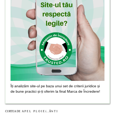
Îți analizăm site-ul pe baza unui set de criterii juridice și
de bune practici și-ți oferim la final Marca de Încredere!
CURTEA DE
A P E L
P L O I E í…Å¾ T I