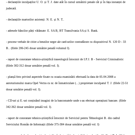
- declarațiile inculpaților U. O. și T. J. date atât în cursul urmăririi penale cât și în fața instanței de
judecată.
- declarațiile martorilor asistenți: N. E. și N. T..
- adresele băncilor părți vătămate: E. SA B, BT Transilvania SA și S. Bank.
- procese verbale de citire a benzilor negre ale card-urilor contrafăcute cu dispozitivul N. 120 D - 33
B.. (filele 206-245 dosar urmărire penală volumul I).
- raport de constatare tehnico-științifică traseologică întocmit de I.P.J. B - Serviciul Criminalistic
(filele 302-312 dosar urmărire penală vol. I).
- planșă foto privind aspectele fixate cu ocazia examinării efectuată la data de 05.04.2008 a
autoturismului marca Opel Vectra cu nr. de înmatriculare (...) proprietare inculpatul T. J. (filele 22-51
dosar urmărire penală vol. I).
- CD-uri și E.-uri conținând imagini de la bancomatele unde s-au efectuat operațiuni bancare. (filele
342-362 dosar urmărire penală vol. I).
- raport de constatare tehnico-științifică întocmit de Serviciul pentru Tehnologiei B. din cadrul
Serviciului Român de Informații (filele 375-384 dosar urmărire penală vol. I)