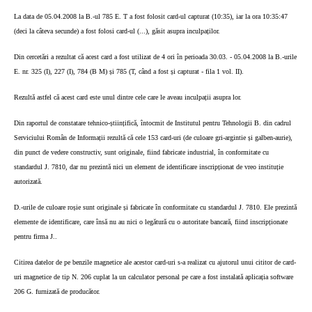
La data de 05.04.2008 la B.-ul 785 E. T a fost folosit card-ul capturat (10:35), iar la ora 10:35:47
(deci la câteva secunde) a fost folosi card-ul (...), găsit asupra inculpaților.
Din cercetări a rezultat că acest card a fost utilizat de 4 ori în perioada 30.03. - 05.04.2008 la B.-urile
E. nr. 325 (I), 227 (I), 784 (B M) și 785 (T, când a fost și capturat - fila 1 vol. II).
Rezultă astfel că acest card este unul dintre cele care le aveau inculpații asupra lor.
Din raportul de constatare tehnico-științifică, întocmit de Institutul pentru Tehnologii B. din cadrul
Serviciului Român de Informații rezultă că cele 153 card-uri (de culoare gri-argintie și galben-aurie),
din punct de vedere constructiv, sunt originale, fiind fabricate industrial, în conformitate cu
standardul J. 7810, dar nu prezintă nici un element de identificare inscripționat de vreo instituție
autorizată.
D.-urile de culoare roșie sunt originale și fabricate în conformitate cu standardul J. 7810. Ele prezintă
elemente de identificare, care însă nu au nici o legătură cu o autoritate bancară, fiind inscripționate
pentru firma J..
Citirea datelor de pe benzile magnetice ale acestor card-uri s-a realizat cu ajutorul unui cititor de card-
uri magnetice de tip N. 206 cuplat la un calculator personal pe care a fost instalată aplicația software
206 G. furnizată de producător.