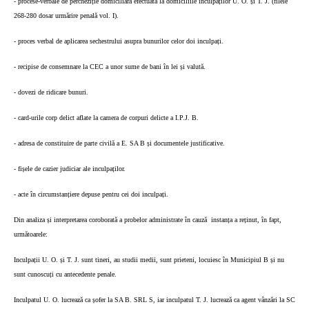
- procese-verbale de percheziție domiciliară efectuată la domiciliile inculpaților U. O. și T. J. (filele
268-280 dosar urmărire penală vol. I).
- proces verbal de aplicarea sechestrului asupra bunurilor celor doi inculpați.
- recipise de consemnare la CEC a unor sume de bani în lei și valută.
- dovezi de ridicare bunuri.
- card-urile corp delict aflate la camera de corpuri delicte a I.P.J. B.
- adresa de constituire de parte civilă a E. SA B și documentele justificative.
- fișele de cazier judiciar ale inculpaților.
- acte în circumstanțiere depuse pentru cei doi inculpați.
Din analiza și interpretarea coroborată a probelor administrate în cauză
instanța a reținut, în fapt,
următoarele:
Inculpații U. O. și T. J. sunt tineri, au studii medii, sunt prieteni, locuiesc în Municipiul B și nu
sunt cunoscuți cu antecedente penale.
Inculpatul U. O. lucrează ca șofer la SA B. SRL S, iar inculpatul T. J. lucrează ca agent vânzări la SC