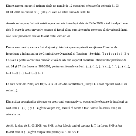
Dintre acestea, nu pot fi reținute decât un număr de 12 operațiuni efectuate în perioada 31.03. -
04.04.2008 cu card-ul nr. (...)/0 și cu care s-a retras suma de 3900 lei.
Aceasta se impune, întrucât există operațiuni efectuate după data de 05.04.2008, când inculpații erau
deja în stare de arest preventiv, precum și faptul că nu sunt alte probe certe care să dovedească faptul
că ei sunt persoanele care au folosit restul card-urilor.
Pentru acest motiv, cauza a fost disjunsă și trimisă spre competentă soluționare Direcției de
Investigare a Infracțiunilor de Criminalitate Organizată și Terorism - Serviciul
T e r i t o r i a l
B o
t o ș a n i pentru a continua cercetările față de AN sub aspectul comiterii infracțiunilor prevăzute de
art. 24 și 27 din Legea nr. 365/2002, pentru următoarele card-uri: (...); (...); (...); (...); (...); (...); (...);
(...); (...); (...); (...); (...); (...).
La data de 05.04.2008, ora 10;35 la B.-ul 785 din localitatea T, județul G a fost capturat card-ul cu
seria (...).
Din analiza operațiunilor efectuate cu acest card, comparativ cu operațiunile efectuate de inculpați cu
card-urile (...), (...) și (...) (găsite asupra lor), rezultă că acesta a fost
folosit în același timp cu
celelalte trei.
Astfel, la data de 31.03.2008, ora 6:08, a fost folosit card-ul capturat la T, iar la ora 6:09 a fost
folosit card-ul (...) (găsit asupra inculpaților) la B.-ul 227 E..