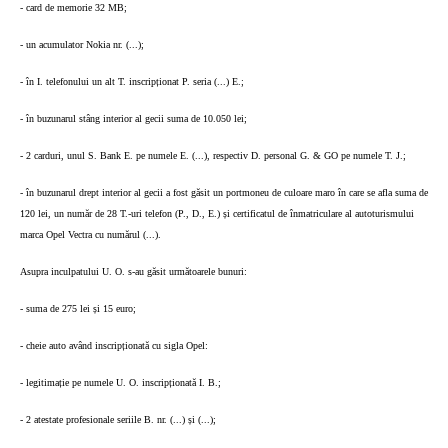
- card de memorie 32 MB;
- un acumulator Nokia nr. (...);
- în I. telefonului un alt T. inscripționat P. seria (...) E.;
- în buzunarul stâng interior al gecii suma de 10.050 lei;
- 2 carduri, unul S. Bank E. pe numele E. (...), respectiv D. personal G. & GO pe numele T. J.;
- în buzunarul drept interior al gecii a fost găsit un portmoneu de culoare maro în care se afla suma de
120 lei, un număr de 28 T.-uri telefon (P., D., E.) și certificatul de înmatriculare al autoturismului
marca Opel Vectra cu numărul (...).
Asupra inculpatului U. O. s-au găsit următoarele bunuri:
- suma de 275 lei și 15 euro;
- cheie auto având inscripționată cu sigla Opel:
- legitimație pe numele U. O. inscripționată I. B.;
- 2 atestate profesionale seriile B. nr. (...) și (...);