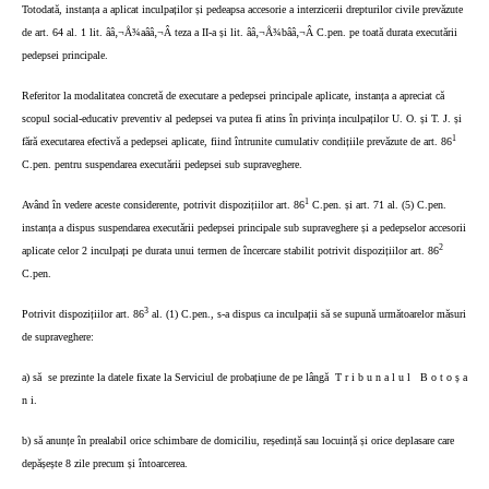
Totodată, instanța a aplicat inculpaților și pedeapsa accesorie a interzicerii drepturilor civile prevăzute
de art. 64 al. 1 lit. ââ‚¬Å¾aââ‚¬Â teza a II-a și lit. ââ‚¬Å¾bââ‚¬Â C.pen. pe toată durata executării
pedepsei principale.
Referitor la modalitatea concretă de executare a pedepsei principale aplicate, instanța a apreciat că
scopul social-educativ preventiv al pedepsei va putea fi atins în privința inculpaților U. O. și T. J. și
1
fără executarea efectivă a pedepsei aplicate, fiind întrunite cumulativ condițiile prevăzute de art. 86
C.pen. pentru suspendarea executării pedepsei sub supraveghere.
1
Având în vedere aceste considerente, potrivit dispozițiilor art. 86
C.pen. și art. 71 al. (5) C.pen.
instanța a dispus suspendarea executării pedepsei principale sub supraveghere și a pedepselor accesorii
2
aplicate celor 2 inculpați pe durata unui termen de încercare stabilit potrivit dispozițiilor art. 86
C.pen.
3
Potrivit dispozițiilor art. 86
al. (1) C.pen., s-a dispus ca inculpații să se supună următoarelor măsuri
de supraveghere:
a) să
se prezinte la datele fixate la Serviciul de probațiune de pe lângă
T r i b u n a l u l
B o t o ș a
n i.
b) să anunțe în prealabil orice schimbare de domiciliu, reședință sau locuință și orice deplasare care
depășește 8 zile precum și întoarcerea.