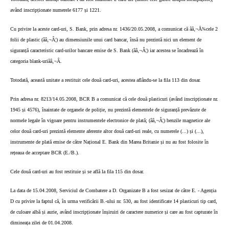
având inscripționate numerele 6177 și 1221.
Cu privire la aceste card-uri, S. Bank, prin adresa nr. 1436/20.05.2008, a comunicat că ââ‚¬Å¾cele 2
folii de plastic (ââ‚¬Â¦) au dimensiunile unui card bancar, însă nu prezintă nici un element de
siguranță caracteristic card-urilor bancare emise de S. Bank (ââ‚¬Â¦) iar acestea se încadrează în
categoria blank-uriââ‚¬Â.
Totodată, această unitate a restituit cele două card-uri, acestea aflându-se la fila 113 din dosar.
Prin adresa nr. 8213/14.05.2008, BCR B a comunicat că cele două plasticuri (având inscripționate nr.
1945 și 4576), înaintate de organele de poliție, nu prezintă elementele de siguranță prevăzute de
normele legale în vigoare pentru instrumentele electronice de plată; (ââ‚¬Â¦) benzile magnetice ale
celor două card-uri prezintă elemente aferente altor două card-uri reale, cu numerele (...) și (...),
instrumente de plată emise de către Național E. Bank din Marea Britanie și nu au fost folosite în
rețeaua de acceptare BCR (E./B.).
Cele două card-uri au fost restituie și se află la fila 115 din dosar.
La data de 15.04.2008, Serviciul de Combatere a D. Organizate B a fost sesizat de către E. - Agenția
D cu privire la faptul că, în urma verificării B.-ului nr. 530, au fost identificate 14 plasticuri tip card,
de culoare albă și aurie, având inscripționate înșiruiri de caractere numerice și care au fost capturate în
dimineața zilei de 01.04.2008.