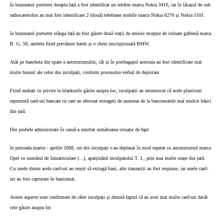
în buzunarul portierei dreapta față a fost identificat un telefon marca Nokia 3410, iar în lăcașul de sub
radiocasetofon au mai fost identificate 2 (două) telefoane mobile marca Nokia 6270 și Nokia 1101.
în buzunarul portierei stânga față au fost găsite două stații de emisie recepție de culoare galbenă marca
B. G. 50, ambele fiind prevăzute hards și o cheie inscripționată BMW.
Atât pe bancheta din spate a autoturismului, cât și în portbagajul acestuia au fost identificate mai
multe bunuri ale celor doi inculpați, conform procesului-verbal de depistare.
Fiind audiați cu privire la blankurile găsite asupra loc, inculpații au recunoscut că acele plasticuri
reprezintă card-uri bancare cu care au efectuat extrageri de numerar de la bancomatele mai multor bănci
din țară.
Din probele administrate în cauză a rezultat următoarea situație de fapt:
în perioada martie - aprilie 2008, cei doi inculpați s-au deplasat în mod repetat cu autoturismul marca
Opel cu numărul de înmatriculare (...), aparținând inculpatului T. J., prin mai multe orașe din țară.
Cu unele dintre acele card-uri au reușit să extragă bani, alte tranzacții au fost respinse, iar unele card-
uri au fost capturate în bancomat.
Aceste aspecte sunt confirmate de către inculpați și denotă faptul că au avut mai multe card-uri decât
cele găsite asupra lor.