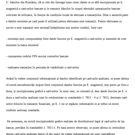
U. băncilor din România, cât și cele din întreaga lume citesc datele ce se află inscripționate pe E.
magnetică a card-urilor bancare și le transmit băncilor în scopul efectuării operațiunilor bancare
solicitate de utilizator, în funcție de condițiile locale de efectuare a tranzacțiilor. Doar o anumită parte
a datelor existente pe card poate fi utilizată pentru efectuarea unei tranzacții. Pentru efectuarea cu
succes a unei tranzacții este necesară îndeplinirea mai multor condiții, între care:
- existența unei corespondențe între datele înscrise pe E. magnetică a card-urilor și numerele de cont
existente la banca emitentă
- cunoașterea codului PIN asociat conturilor bancare
- realizarea tranzacției în perioada de valabilitate a card-urilor.
Având în vedere conținutul informațional al datelor identificate pe card-urile analizate, se poate afirma
că există neconformități majore între conținutul datelor înscrise pe E. magnetică, mai precis pe lista a
doua, și inscripționarea grafică a card-urilor. în acest sens, se constată că, deși datele înscrise pe E. a
doua a card-urilor analizate sunt în conformitate cu standardele J. 7811 - 4 și J. 7813, destinate card-
urilor folosite în tranzacții financiare, pe E. 1 nu se regăsesc informațiile ce ar trebui să existe
conform acelorași standarde.
De asemenea, nu există inscripționările grafice realizate de distribuitorul legal al card-urilor de tip
bancar, prevăzut în standardele J. 7811-1. Pe baza acestor observații, se poate afirma cu certitudine
despre card-urile analizate faptul că din punct de vedere informațional ele sunt contrafăcute.