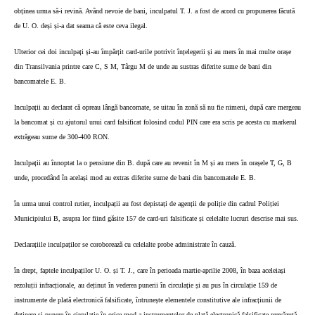
obținea urma să-i revină. Având nevoie de bani, inculpatul T. J. a fost de acord cu propunerea făcută
de U. O. deși și-a dat seama că este ceva ilegal.
Ulterior cei doi inculpați și-au împărțit card-urile potrivit înțelegerii și au mers în mai multe orașe
din Transilvania printre care C, S M, Târgu M de unde au sustras diferite sume de bani din
bancomatele E. B.
Inculpații au declarat că opreau lângă bancomate, se uitau în zonă să nu fie nimeni, după care mergeau
la bancomat și cu ajutorul unui card falsificat folosind codul PIN care era scris pe acesta cu markerul
extrăgeau sume de 300-400 RON.
Inculpații au înnoptat la o pensiune din B. după care au revenit în M și au mers în orașele T, G, B
unde, procedând în același mod au extras diferite sume de bani din bancomatele E. B.
în urma unui control rutier, inculpații au fost depistați de agenții de poliție din cadrul Poliției
Municipiului B, asupra lor fiind găsite 157 de card-uri falsificate și celelalte lucruri descrise mai sus.
Declarațiile inculpaților se coroborează cu celelalte probe administrate în cauză.
în drept, faptele inculpaților U. O. și T. J., care în perioada martie-aprilie 2008, în baza aceleiași
rezoluții infracționale, au deținut în vederea punerii în circulație și au pus în circulație 159 de
instrumente de plată electronică falsificate, întrunește elementele constitutive ale infracțiunii de
deținere și punere în circulație în orice mod a instrumentelor de plată electronică falsificate prevăzută