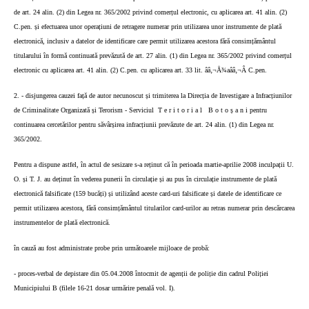
de art. 24 alin. (2) din Legea nr. 365/2002 privind comerțul electronic, cu aplicarea art. 41 alin. (2)
C.pen. și efectuarea unor operațiuni de retragere numerar prin utilizarea unor instrumente de plată
electronică, inclusiv a datelor de identificare care permit utilizarea acestora fără consimțământul
titularului în formă continuată prevăzută de art. 27 alin. (1) din Legea nr. 365/2002 privind comerțul
electronic cu aplicarea art. 41 alin. (2) C.pen. cu aplicarea art. 33 lit. ââ‚¬Å¾aââ‚¬Â C.pen.
2. - disjungerea cauzei față de autor necunoscut și trimiterea la Direcția de Investigare a Infracțiunilor
de Criminalitate Organizată și Terorism - Serviciul
T e r i t o r i a l
B o t o ș a n i pentru
continuarea cercetărilor pentru săvârșirea infracțiunii prevăzute de art. 24 alin. (1) din Legea nr.
365/2002.
Pentru a dispune astfel, în actul de sesizare s-a reținut că în perioada martie-aprilie 2008 inculpații U.
O. și T. J. au deținut în vederea punerii în circulație și au pus în circulație instrumente de plată
electronică falsificate (159 bucăți) și utilizând aceste card-uri falsificate și datele de identificare ce
permit utilizarea acestora, fără consimțământul titularilor card-urilor au retras numerar prin descărcarea
instrumentelor de plată electronică.
în cauză au fost administrate probe prin următoarele mijloace de probă:
- proces-verbal de depistare din 05.04.2008 întocmit de agenții de poliție din cadrul Poliției
Municipiului B (filele 16-21 dosar urmărire penală vol. I).