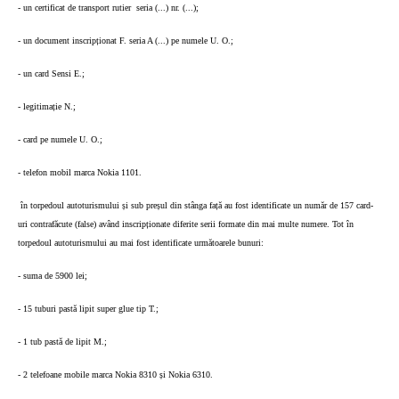
- un certificat de transport rutier
seria (...) nr. (...);
- un document inscripționat F. seria A (...) pe numele U. O.;
- un card Sensi E.;
- legitimație N.;
- card pe numele U. O.;
- telefon mobil marca Nokia 1101.
în torpedoul autoturismului și sub preșul din stânga față au fost identificate un număr de 157 card-
uri contrafăcute (false) având inscripționate diferite serii formate din mai multe numere. Tot în
torpedoul autoturismului au mai fost identificate următoarele bunuri:
- suma de 5900 lei;
- 15 tuburi pastă lipit super glue tip T.;
- 1 tub pastă de lipit M.;
- 2 telefoane mobile marca Nokia 8310 și Nokia 6310.