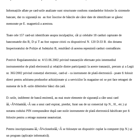
Informațiile aflate pe card-urile analizate sunt structurate conform standardelor folosite în sistemele
bancare, dar cu siguranță nu
au fost înscrise de băncile ale căror date de identificare se găsesc
memorate pe E. magnetică a acestora.
Toate cele 157 card-uri identificate asupra inculpaților, cât și celelalte 18 carduri capturate de
bancomatele din B, D și T au fost supuse citirii cu dispozitivul N. 120 D-33 B. din dotarea
Inspectoratului de Poliție al Județului B, rezultând că acestea reprezintă carduri contrafăcute.
Potrivit Regulamentului nr. 4/13.06.2002 privind tranzacțiile efectuate prin intermediul
instrumentelor de plată electronică și relațiile dintre participanții la aceste tranzacții, precum și a Legii
nr. 365/2002 privind comerțul electronic, card-ul - ca instrument de plată electronică - poate fi folosit
direct pentru achitarea produselor achiziționate și a serviciilor în magazine ori se pot face retrageri de
numerar de la B.-urile diferitelor bănci din țară.
D.-urile, indiferent de bancă emitentă, au mai mute elemente de siguranță a câte unui card
ââ‚¬Å¾blankââ‚¬Â sau a unui card expirat, pierdut, furat sau de uz comercial tip N., H., etc.) și
notarea codului PIN corespunzător după care noile instrumente de plată electronică falsificate pot fi
folosite pentru a retrage numerar neautorizat.
Pentru inscripționarea ââ‚¬Å¾clonelorââ‚¬Â se folosește un dispozitiv cuplat la computer (tip N.) și
un program (aplicație informatică).