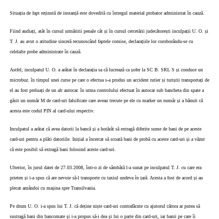
Situația de fapt reținută de instanță este dovedită cu întregul material probator administrat în cauză.
Fiind audiați, atât în cursul urmăririi penale cât și în cursul cercetării judecătorești inculpații U. O. și
T. J. au avut o atitudine sinceră recunoscând faptele comise, declarațiile lor coroborându-se cu
celelalte probe administrate în cauză.
Astfel, inculpatul U. O. a arătat în declarația sa că lucrează ca șofer la SC B. SRL S și conduce un
microbuz. în timpul unei curse pe care o efectua s-a produs un accident rutier și turiștii transportați de
el au fost preluați de un alt autocar. în urma controlului efectuat în autocar sub bancheta din spate a
găsit un număr M de card-uri falsificate care aveau trecute pe ele cu marker un număr și a bănuit că
acesta este codul PIN al card-ului respectiv.
Inculpatul a arătat că avea datorii la bancă și a hotărât să extragă diferite sume de bani de pe aceste
card-uri pentru a plăti datoriile. Inițial a încercat să scoată bani de probă cu aceste card-uri și a văzut
că este posibil să extragă bani folosind aceste card-uri.
Ulterior, în jurul datei de 27.03.2008, într-o zi de sâmbătă l-a sunat pe inculpatul T. J. cu care era
prieten și i-a spus că are nevoie să-l transporte cu taxiul undeva în țară. Acesta a fost de acord și au
plecat amândoi cu mașina spre Transilvania.
Pe drum U. O. i-a spus lui T. J. că deține niște card-uri contrafăcute cu ajutorul cărora ar putea să
sustragă bani din bancomate și i-a propus să-i dea și lui o parte din card-uri, iar banii pe care îi