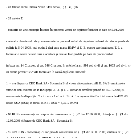
- un telefon mobil marca Nokia 3410 seria (...) (...)/(...)/6
- 28 cartele T.
- bunurile de vestimentație înscrise în procesul verbal de depistare încheiat la data de 5.04.2008
- celelalte obiecte ridicate și consemnate în procesul verbal de depistare încheiat de către organele de
poliție la 5.04.2008, mai puțin 2 chei auto marca BMW și E. E. pentru care inculpatul T. J. a
formulat o cerere de restituire a acestora și care au fost predate pe bază de proces-verbal.
în baza art. 14 C.pr.pen. și art. 346 C.pr.pen. în referire la art. 998 cod civil și art. 1003 cod civil, s-
au admis pretențiile civile formulate în cauză după cum urmează:
1. -
s-a dispus ca CEC Bank SA - Sucursala B să vireze către partea civilă E. SA B următoarele
sume de bani ridicate de la inculpații U. O. și T. J. (dosar de urmărire penală nr. 567/P/2008) și
consemnate la dispoziția
T r i b u n a l u l u i
B r ă i l a, reprezentând în total suma de 4971,63
dolari SUA (USD) la cursul zilei (1 USD = 3,3212 RON):
- 60 RON - consemnați cu recipisa de consemnare nr. (...)/2 din 12.06.2008; chitanța nr. (...)/1 din
12.06.2008 eliberate de CEC Bank SA - Sucursala B;
- 16.409 RON - consemnați cu recipisa de consemnare nr. (...)/1 din 30.05.2008; chitanța nr. (...)/1