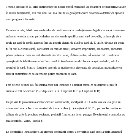
Trebuie precizat că B.-urile administrate de fiecare bancă reprezintă un ansamblu de dispozitive aflate
în relație funcțională, din care unul sau mai multe asigură prelucrarea automată a datelor cu ajutorul
unui program informatic.
Cu alte cuvinte, falsificarea card-urilor de credit constă în confecționarea ilegală a oricărui instrument
embosat, encodat și/sau particularizat cu elementele specifice unui card de credit, cu intenția de a
copia un card de credit acceptat într-un anumit sistem de plată cu card-ul. E. astfel obținut nu poate
fi, în nici o circumstanță, considerat un card de credit, deoarece imprimarea, embosarea, encodarea
și/sau particularizarea au fost efectuate de către un ââ‚¬Å¾emitentââ‚¬Â neautorizat. Finalitatea
operațiunii de falsificarea card-urilor constă în fraudarea contului bancar atașat card-ului, adică a
contului de card. Practic, fraudarea acestuia se traduce prin efectuarea de operațiuni neautorizate cu
card-ul contrafăcut ce au ca rezultat golire acontului de card.
Față de cele de mai sus, în sarcina celor doi inculpați s-a reținut faptul că au deținut și pus în
circulație 159 de card-uri (157 depistate la B, 1 capturat la T și 1 capturat la B).
Cu privire la proveniența acestor card-uri contrafăcute, inculpatul U. O. a declarat că le-a găsit în
microbuzul marca Isuzu cu numărul de înmatriculare (...) aparținând SC B., pe care l-a condus în
calitate de șofer la precizata societate, probabil fiind uitate de un pasager. Evenimentul s-a produs pe
raza localității Vama, județul S.
La domiciliile inculpaților s-au efectuat percheziții pentru a se verifica dacă aceștia dețin aparatură