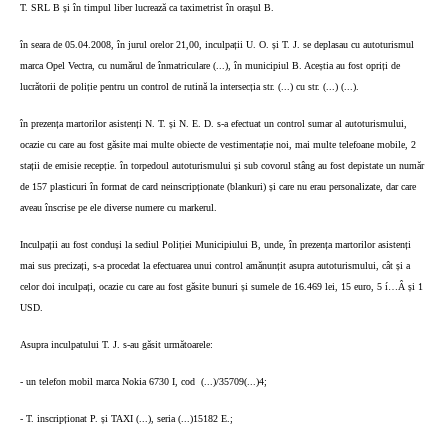
T. SRL B și în timpul liber lucrează ca taximetrist în orașul B.
în seara de 05.04.2008, în jurul orelor 21,00, inculpații U. O. și T. J. se deplasau cu autoturismul
marca Opel Vectra, cu numărul de înmatriculare (...), în municipiul B. Aceștia au fost opriți de
lucrătorii de poliție pentru un control de rutină la intersecția str. (...) cu str. (...) (...).
în prezența martorilor asistenți N. T. și N. E. D. s-a efectuat un control sumar al autoturismului,
ocazie cu care au fost găsite mai multe obiecte de vestimentație noi, mai multe telefoane mobile, 2
stații de emisie recepție. în torpedoul autoturismului și sub covorul stâng au fost depistate un număr
de 157 plasticuri în format de card neinscripționate (blankuri) și care nu erau personalizate, dar care
aveau înscrise pe ele diverse numere cu markerul.
Inculpații au fost conduși la sediul Poliției Municipiului B, unde, în prezența martorilor asistenți
mai sus precizați, s-a procedat la efectuarea unui control amănunțit asupra autoturismului, cât și a
celor doi inculpați, ocazie cu care au fost găsite bunuri și sumele de 16.469 lei, 15 euro, 5 í…Â și 1
USD.
Asupra inculpatului T. J. s-au găsit următoarele:
- un telefon mobil marca Nokia 6730 I, cod
(...)/35709(...)4;
- T. inscripționat P. și TAXI (...), seria (...)15182 E.;