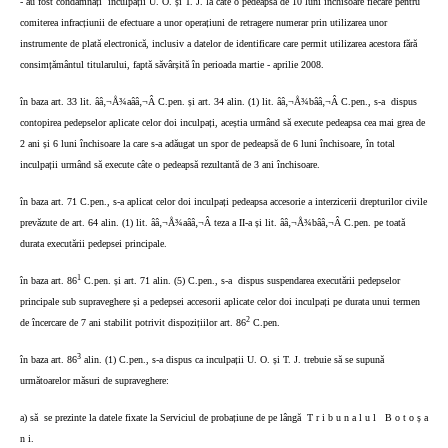
- au fost condamnați
inculpații U. O. și T. J. la câte o pedeapsă de 10 luni închisoare fiecare pentru
comiterea infracțiunii de efectuare a unor operațiuni de retragere numerar prin utilizarea unor
instrumente de plată electronică, inclusiv a datelor de identificare care permit utilizarea acestora fără
consimțământul titularului, faptă săvârșită în perioada martie - aprilie 2008.
în baza art. 33 lit. ââ‚¬Å¾aââ‚¬Â C.pen. și art. 34 alin. (1) lit. ââ‚¬Å¾bââ‚¬Â C.pen., s-a
dispus
contopirea pedepselor aplicate celor doi inculpați, aceștia urmând să execute pedeapsa cea mai grea de
2 ani și 6 luni închisoare la care s-a adăugat un spor de pedeapsă de 6 luni închisoare, în total
inculpații urmând să execute câte o pedeapsă rezultantă de 3 ani închisoare.
în baza art. 71 C.pen., s-a aplicat celor doi inculpați pedeapsa accesorie a interzicerii drepturilor civile
prevăzute de art. 64 alin. (1) lit. ââ‚¬Å¾aââ‚¬Â teza a II-a și lit. ââ‚¬Å¾bââ‚¬Â C.pen. pe toată
durata executării pedepsei principale.
1
în baza art. 86
C.pen. și art. 71 alin. (5) C.pen., s-a
dispus suspendarea executării pedepselor
principale sub supraveghere și a pedepsei accesorii aplicate celor doi inculpați pe durata unui termen
2
de încercare de 7 ani stabilit potrivit dispozițiilor art. 86
C.pen.
3
în baza art. 86
alin. (1) C.pen., s-a dispus ca inculpații U. O. și T. J. trebuie să se supună
următoarelor măsuri de supraveghere:
a) să
se prezinte la datele fixate la Serviciul de probațiune de pe lângă
T r i b u n a l u l
B o t o ș a
n i.