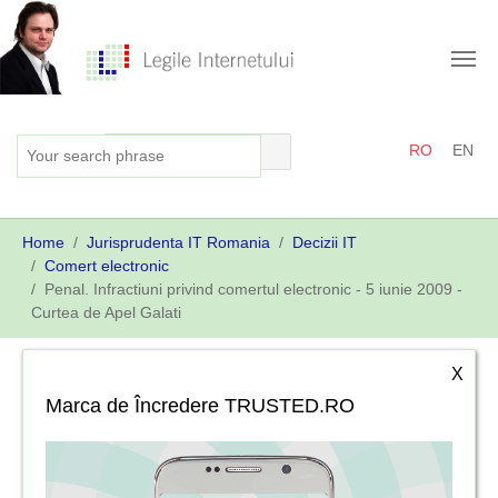
Skip
to
main
content
RO
EN
You
Home
Jurisprudenta IT Romania
Decizii IT
are
Comert electronic
here:
Penal. Infractiuni privind comertul electronic - 5 iunie 2009 -
Curtea de Apel Galati
X
Marca de Încredere TRUSTED.RO