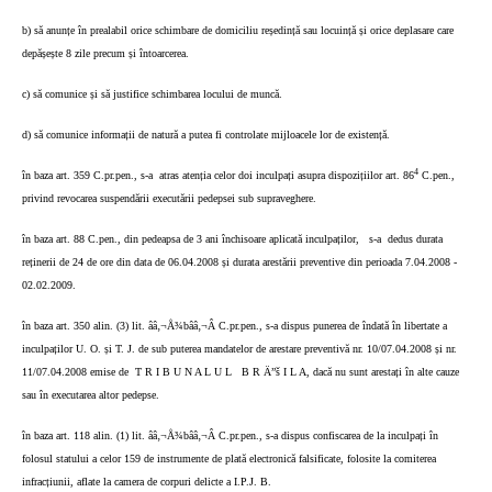
b) să anunțe în prealabil orice schimbare de domiciliu reședință sau locuință și orice deplasare care
depășește 8 zile precum și întoarcerea.
c) să comunice și să justifice schimbarea locului de muncă.
d) să comunice informații de natură a putea fi controlate mijloacele lor de existență.
4
în baza art. 359 C.pr.pen., s-a
atras atenția celor doi inculpați asupra dispozițiilor art. 86
C.pen.,
privind revocarea suspendării executării pedepsei sub supraveghere.
în baza art. 88 C.pen., din pedeapsa de 3 ani închisoare aplicată inculpaților,
s-a
dedus durata
reținerii de 24 de ore din data de 06.04.2008 și durata arestării preventive din perioada 7.04.2008 -
02.02.2009.
în baza art. 350 alin. (3) lit. ââ‚¬Å¾bââ‚¬Â C.pr.pen., s-a dispus punerea de îndată în libertate a
inculpaților U. O. și T. J. de sub puterea mandatelor de arestare preventivă nr. 10/07.04.2008 și nr.
11/07.04.2008 emise de
T R I B U N A L U L
B R Ä”š I L A, dacă nu sunt arestați în alte cauze
sau în executarea altor pedepse.
în baza art. 118 alin. (1) lit. ââ‚¬Å¾bââ‚¬Â C.pr.pen., s-a dispus confiscarea de la inculpați în
folosul statului a celor 159 de instrumente de plată electronică falsificate, folosite la comiterea
infracțiunii, aflate la camera de corpuri delicte a I.P.J. B.