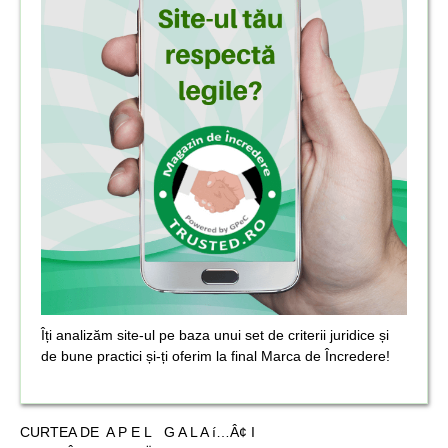
Îți analizăm site-ul pe baza unui set de criterii juridice și
de bune practici și-ți oferim la final Marca de Încredere!
CURTEA DE A P E L G A L A í…Â¢ I