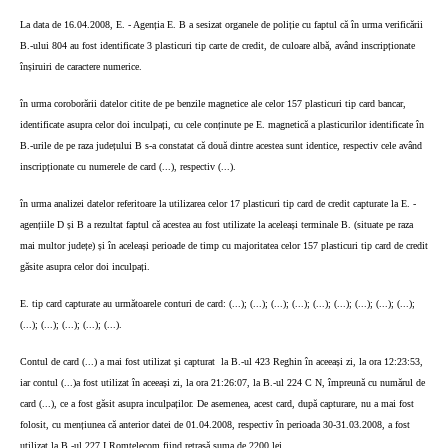
La data de 16.04.2008, E. - Agenția E. B a sesizat organele de poliție cu faptul că în urma verificării
B.-ului 804 au fost identificate 3 plasticuri tip carte de credit, de culoare albă, având inscripționate
înșiruiri de caractere numerice.
în urma coroborării datelor citite de pe benzile magnetice ale celor 157 plasticuri tip card bancar,
identificate asupra celor doi inculpați, cu cele conținute pe E. magnetică a plasticurilor identificate în
B.-urile de pe raza județului B s-a constatat că două dintre acestea sunt identice, respectiv cele având
inscripționate cu numerele de card (...), respectiv (...).
în urma analizei datelor referitoare la utilizarea celor 17 plasticuri tip card de credit capturate la E. -
agențiile D și B a rezultat faptul că acestea au fost utilizate la aceleași terminale B. (situate pe raza
mai multor județe) și în aceleași perioade de timp cu majoritatea celor 157 plasticuri tip card de credit
găsite asupra celor doi inculpați.
E. tip card capturate au următoarele conturi de card: (...); (...); (...); (...); (...); (...); (...); (...); (...);
(...); (...); (...); (...); (...).
Contul de card (...) a mai fost utilizat și capturat
la B.-ul 423 Reghin în aceeași zi, la ora 12:23:53,
iar contul (...)a fost utilizat în aceeași zi, la ora 21:26:07, la B.-ul 224 C N, împreună cu numărul de
card (...), ce a fost găsit asupra inculpaților. De asemenea, acest card, după capturare, nu a mai fost
folosit, cu mențiunea că anterior datei de 01.04.2008, respectiv în perioada 30-31.03.2008, a fost
utilizat la B.-ul 227 I Romtelecom fiind retrasă suma de 2200 lei.