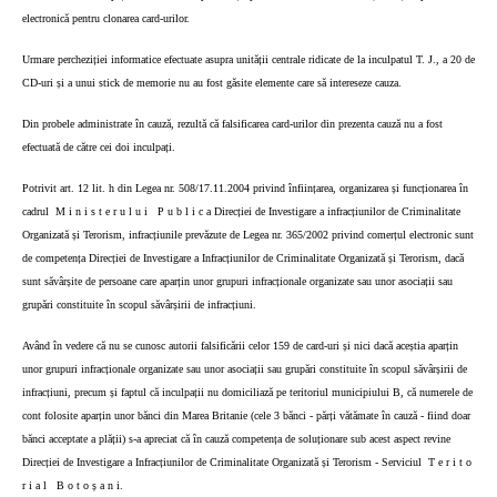
electronică pentru clonarea card-urilor.
Urmare percheziției informatice efectuate asupra unității centrale ridicate de la inculpatul T. J., a 20 de
CD-uri și a unui stick de memorie nu au fost găsite elemente care să intereseze cauza.
Din probele administrate în cauză, rezultă că falsificarea card-urilor din prezenta cauză nu a fost
efectuată de către cei doi inculpați.
Potrivit art. 12 lit. h din Legea nr. 508/17.11.2004 privind înființarea, organizarea și funcționarea în
cadrul
M i n i s t e r u l u i
P u b l i c a Direcției de Investigare a infracțiunilor de Criminalitate
Organizată și Terorism, infracțiunile prevăzute de Legea nr. 365/2002 privind comerțul electronic sunt
de competența Direcției de Investigare a Infracțiunilor de Criminalitate Organizată și Terorism, dacă
sunt săvârșite de persoane care aparțin unor grupuri infracționale organizate sau unor asociații sau
grupări constituite în scopul săvârșirii de infracțiuni.
Având în vedere că nu se cunosc autorii falsificării celor 159 de card-uri și nici dacă aceștia aparțin
unor grupuri infracționale organizate sau unor asociații sau grupări constituite în scopul săvârșirii de
infracțiuni, precum și faptul că inculpații nu domiciliază pe teritoriul municipiului B, că numerele de
cont folosite aparțin unor bănci din Marea Britanie (cele 3 bănci - părți vătămate în cauză - fiind doar
bănci acceptate a plății) s-a apreciat că în cauză competența de soluționare sub acest aspect revine
Direcției de Investigare a Infracțiunilor de Criminalitate Organizată și Terorism - Serviciul
T e r i t o
r i a l
B o t o ș a n i.