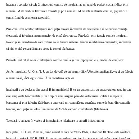
Instanța a apreciat că cele 2 infracțiuni comise de inculpați au un grad de pericol social ridicat prin
numărul M de card-uri falsificate folosite și prin numărul M de acte materiale comise, prejudiciul
comis fiind de asemenea apreciabil.
Prin comiterea acestor infracțiuni inculpații lezează încrederea de care trebuie să se bucure comerțul
electronic și folosirea instrumentelor de plată electronice. Totodată,
prin faptele comise inculpații
lovesc și în încrederea de care trebuie să se bucure sistemul bancar în utilizarea card-urilor, încrederea
că nici o altă persoană nu are acces la contul tău bancar.
Pericolul ridicat al celor 2 infracțiuni comise rezultă și din împrejurările și modul de comitere:
Astfel, inculpații U. O. și T. J. au dat dovadă de un anumit ââ‚¬Å¾profesionalismââ‚¬Â și au folosit
o anumită ââ‚¬Å¾logisticăââ‚¬Â în comiterea faptelor.
Inculpații s-au deplasat din orașul B în municipiul B cu un autoturism, au supravegheat zona în care
erau amplasate bancomatele și în timp ce unul asigura paza din autoturism, celălalt mergea la
bancomat și prin folosire fără drept a unor card-uri contrafăcute sustrăgea sume de bani din conturile
bancare, inculpații au folosit un număr de 159 de card-uri contrafăcute (falsificate).
Totodată, s-au avut în vedere și împrejurările referitoare la autorii infracțiunilor.
Inculpatul U. O. are 32 de ani, fiind născut la data de 29.05.1976, a absolvit 10 clase, este căsătorit
lucrează ca șofer la SC B. SRL S, nu are antecedente penale și a avut o atitudine în parte sinceră pe