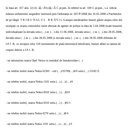
în baza art. 357 alin. (2) lit. ââ‚¬Å¾cââ‚¬Â C.pr.pen. în referire la art. 169 C.pr.pen., s-a
ridicat
măsura sechestrului asigurător instituită prin Ordonanța nr. 567/P/2008 din 16.05.2008 a Parchetului
de pe lângă
T R I B U N A L U L
B R Ä”š I L A asupra următoarelor bunuri găsite asupra celor doi
inculpați cu ocazia controlului rutier efectuat de agenții de poliție la data de 5.04.2008 (toate bunurile
individualizate în dovada seria (...) nr. (...) din 11.06.2008, dovada seria (...) nr. (...) din 28.05.2008,
dovada seria (...) nr. (...) din 28.05.2008 și dovada seria (...) nr. (...) din 28.05.2008 eliberate de
I.P.J. B, cu excepția celor 159 instrumente de plată electronică falsificate), bunuri aflate la camera de
corpuri delicte a I.P.J. B:
- un autoturism marca Opel Vectra cu numărul de înmatriculare (...)
- un telefon mobil marca Nokia 62301 - cod (...)/35709(...)4/0 seria (...) 15182 E.
- un telefon mobil, marca Nokia 1101 seria (...) (...)/(...)/6
- un telefon mobil, marca Nokia 8310 seria (...) (...)010
- un telefon mobil, marca Nokia 6310 seria (...) (...)81/1
- un telefon mobil marca Nokia 6270 seria (...) (...)8/4
- un telefon mobil marca Nokia 1101 seria (...) (...)/(...)/3