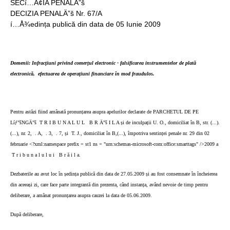
SECí…Â¢IA PENALÄ”š
DECIZIA PENALÄ”š Nr. 67/A
í…Å¾edința publică din data de 05 Iunie 2009
Domenii: Infracțiuni privind comerțul electronic - falsificarea instrumentelor de plată
electronică, efectuarea de operațiuni financiare în mod fraudulos.
Pentru astăzi fiind amânată pronunțarea asupra apelurilor declarate de PARCHETUL DE PE
Líƒ”šNGÄ”š
T R I B U N A L U L
B R Ä”š I L A și de inculpații U. O., domiciliat în B, str. (...).
(...), nr. 2,
. A,
. 3,
. 7, și
T. J., domiciliat în B,(...), împotriva sentinței penale nr. 29 din 02
februarie <?xml:namespace prefix = st1 ns = "urn:schemas-microsoft-com:office:smarttags" />2009 a
T r i b u n a l u l u i
B r ă i l a.
Dezbaterile au avut loc în ședința publică din data de 27.05.2009 și au fost consemnate în încheierea
din aceeași zi, care face parte integrantă din prezenta, când instanța, având nevoie de timp pentru
deliberare, a amânat pronunțarea asupra cauzei la data de 05.06.2009.
După deliberare,