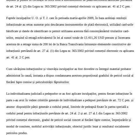
de art. 24 al. (2) din Legea nr. 365/2002 privind comerțul electronic cu aplicarea art. 41 al.2 C.pen.
Faptele inculpaților U. O. și T. J. care în perioada martie-aprilie 2009, în baza aceleiași rezoluții
infracționale au retras numerar prin descărcarea instrumentelor de plată electronică, utilizând card-urile
falsificate și datele de identificare ce permit utilizarea acestora fără consimțământul titularilor card-
urilor, reușind să retragă echivalentul în lei al sumei totale de 13.411,26 USD precum și încercarea
acestora de a retrage suma de 200 lei de la Banca Transilvania întrunește elementele constitutive ale
infracțiunii prevăzută de art. 27 al. (1) din Legea nr. 365/2002 privind comerțul electronic cu aplicarea
art. 41 al. 2 C.pen.
Cum săvârșirea infracțiunilor și vinovăția inculpaților au fost dovedite cu întregul material probator
administrat în cauză, instanța a dispus condamnarea acestora proporțional gradului de pericol social al
fiecărei fapte comise și periculozității făptuitorilor.
La individualizarea judiciară a pedepselor ce au fost aplicate inculpaților, pentru fiecare infracțiune în
parte s-au avut în vedere criteriile generale de individualizare a pedepsei prevăzute de art. 72 C.pen. și
anume: dispozițiile părții generale a codului penal, limitele de pedeapsă fixate în partea specială a
codului penal pentru infracțiunile prevăzute de art. 24 al. 2 și art. 27 al.1 din Legea nr. 365/2002
privind comerțul electronic, gradul de pericol social concret al fiecărei fapte comise, împrejurările și
modul de comitere, mobilul activității infracționale, obiectul juridic lezat și rezultatul socialmente
periculos produs.