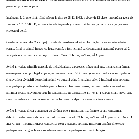
parcursul procesului penal.
Inculpatul T. J. este tânăr, fiind născut la data de 28.12.1982, a absolvit 12 clase, lucrează ca agent de
vânzări la SC T. SRL B, nu are antecedente penale și a avut o atitudine parțial sinceră pe parcursul
procesului penal.
Conduita bună a celor 2 inculpați înainte de comiterea infracțiunilor, faptul că nu au antecedente
penale, fiind la primul impact cu legea penală, a fost reținută ca circumstanță atenuantă pentru cei 2
inculpați în conformitate cu dispozițiile art. 74 al. 1 lit. ââ‚¬Å¾aââ‚¬Â C.pen.
Având în vedere criteriile generale de individualizare a pedepsei arătate mai sus, instanța și-a format
convingerea că scopul legal al pedepsei prevăzut de art. 52 C.pen. și anume: reeducarea inculpatului
și prevenirea săvârșirii de noi infracțiuni va putea fi atins în privința celor 2 inculpați prin aplicarea
unei pedepse privative de libertate pentru fiecare infracțiune comisă, într-un cuantum coborât sub
minimul special prevăzut de lege în conformitate cu dispozițiile art. 76 al. 1 C.pen. și art. 80 C.pen.,
având în vedere că în cauză s-au reținut în favoarea inculpaților circumstanțe atenuante.
Având în vedere că cei 2 inculpați au săvârșit cele 2 infracțiuni mai înainte de a fi condamnat
definitiv pentru vreuna din ele, potrivit dispozițiilor art. 33 lit. ââ‚¬Å¾aââ‚¬Â C.pen. și art. 34 al. 1
lit.b C.pen., instanța a dispus contopirea celor 2 pedepse aplicate, inculpații urmând să execute
pedeapsa cea mai grea la care s-a adăugat un spor de pedeapsă în condițiile legii.