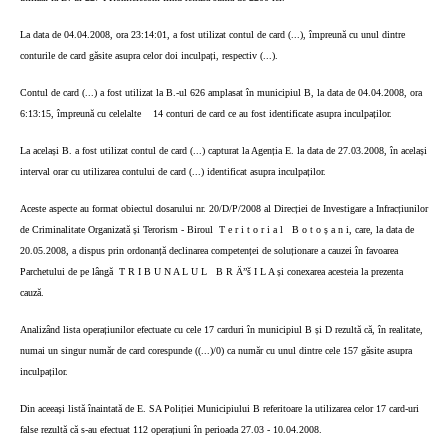
La data de 04.04.2008, ora 23:14:01, a fost utilizat contul de card (...), împreună cu unul dintre
conturile de card găsite asupra celor doi inculpați, respectiv (...).
Contul de card (...) a fost utilizat la B.-ul 626 amplasat în municipiul B, la data de 04.04.2008, ora
6:13:15, împreună cu celelalte
14 conturi de card ce au fost identificate asupra inculpaților.
La același B. a fost utilizat contul de card (...) capturat la Agenția E. la data de 27.03.2008, în același
interval orar cu utilizarea contului de card (...) identificat asupra inculpaților.
Aceste aspecte au format obiectul dosarului nr. 20/D/P/2008 al Direcției de Investigare a Infracțiunilor
de Criminalitate Organizată și Terorism - Biroul
T e r i t o r i a l
B o t o ș a n i, care, la data de
20.05.2008, a dispus prin ordonanță declinarea competenței de soluționare a cauzei în favoarea
Parchetului de pe lângă
T R I B U N A L U L
B R Ä”š I L A și conexarea acesteia la prezenta
cauză.
Analizând lista operațiunilor efectuate cu cele 17 carduri în municipiul B și D rezultă că, în realitate,
numai un singur număr de card corespunde ((...)/0) ca număr cu unul dintre cele 157 găsite asupra
inculpaților.
Din aceeași listă înaintată de E. SA Poliției Municipiului B referitoare la utilizarea celor 17 card-uri
false rezultă că s-au efectuat 112 operațiuni în perioada 27.03 - 10.04.2008.