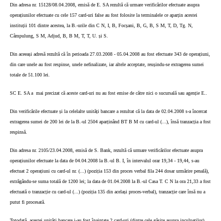
Din adresa nr. 15128/08.04.2008, emisă de E. SA rezultă că urmare verificărilor efectuate asupra
operațiunilor efectuate cu cele 157 card-uri false au fost folosite la terminalele ce aparțin acestei
instituții 101 dintre acestea, la B.-urile din C N, I, B, Focșani, B, G, B, S M, T, D, Tg. N,
Câmpulung, S M, Adjud, B, B M, T, T, U. și S.
Din aceeași adresă rezultă că în perioada 27.03.2008 - 05.04.2008 au fost efectuate 343 de operațiuni,
din care unele au fost respinse, unele nefinalizate, iar altele acceptate, reușindu-se extragerea sumei
totale de 51.100 lei.
SC E. SA a
mai precizat că aceste card-uri nu au fost emise de către nici o sucursală sau agenție E..
Din verificările efectuate și la celelalte unități bancare a rezultat că la data de 02.04.2008 s-a încercat
extragerea sumei de 200 lei de la B.-ul 2504 aparținând BT B M cu card-ul (...), însă tranzacția a fost
respinsă.
Din adresa nr. 2105/23.04.2008, emisă de S. Bank, rezultă că urmare verificărilor efectuate asupra
operațiunilor efectuate la data de 04.04.2008 la B.-ul B. I, în intervalul orar 19,34 - 19,44, s-au
efectuat 2 operațiuni cu card-ul nr. (...) (poziția 153 din proces verbal fila 244 dosar urmărire penală),
extrăgându-se suma totală de 1200 lei; la data de 01.04.2008 la B.-ul Casa T. C N la ora 21,33 a fost
efectuată o tranzacție cu card-ul (...) (poziția 135 din același proces-verbal), tranzacție care însă nu a
putut fi procesată.
Totodată, acestei unități bancare i-au fost înaintate 2 card-uri (dintre cele găsite asupra inculpaților),