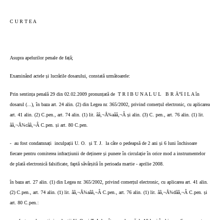
C U R T E A
Asupra apelurilor penale de față;
Examinând actele și lucrările dosarului, constată următoarele:
Prin sentința penală 29 din 02.02.2009 pronunțată de
T R I B U N A L U L
B R Ä”š I L A în
dosarul (...), în baza art. 24 alin. (2) din Legea nr. 365/2002, privind comerțul electronic, cu aplicarea
art. 41 alin. (2) C.pen., art. 74 alin. (1) lit. ââ‚¬Å¾aââ‚¬Â și alin. (3) C. pen., art. 76 alin. (1) lit.
ââ‚¬Å¾cââ‚¬Â C.pen. și art. 80 C.pen.
-
au fost condamnați
inculpații U. O.
și T. J.
la câte o pedeapsă de 2 ani și 6 luni închisoare
fiecare pentru comiterea infracțiunii de deținere și punere în circulație în orice mod a instrumentelor
de plată electronică falsificate, faptă săvârșită în perioada martie - aprilie 2008.
în baza art. 27 alin. (1) din Legea nr. 365/2002, privind comerțul electronic, cu aplicarea art. 41 alin.
(2) C.pen., art. 74 alin. (1) lit. ââ‚¬Å¾aââ‚¬Â C.pen., art. 76 alin. (1) lit. ââ‚¬Å¾dââ‚¬Â C.pen. și
art. 80 C.pen.: