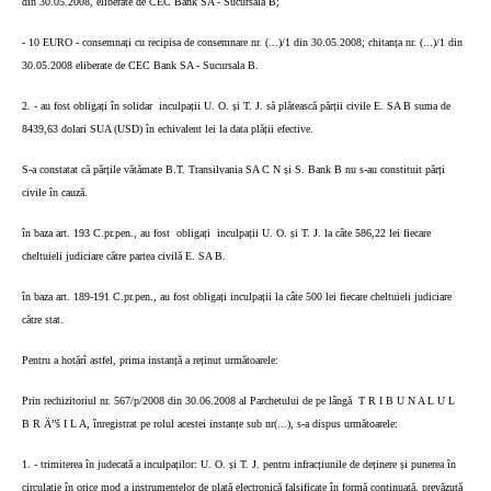
din 30.05.2008, eliberate de CEC Bank SA - Sucursala B;
- 10 EURO - consemnați cu recipisa de consemnare nr. (...)/1 din 30.05.2008; chitanța nr. (...)/1 din
30.05.2008 eliberate de CEC Bank SA - Sucursala B.
2. - au fost obligați în solidar
inculpații U. O. și T. J. să plătească părții civile E. SA B suma de
8439,63 dolari SUA (USD) în echivalent lei la data plății efective.
S-a constatat că părțile vătămate B.T. Transilvania SA C N și S. Bank B nu s-au constituit părți
civile în cauză.
în baza art. 193 C.pr.pen., au fost
obligați
inculpații U. O. și T. J. la câte 586,22 lei fiecare
cheltuieli judiciare către partea civilă E. SA B.
în baza art. 189-191 C.pr.pen., au fost obligați inculpații la câte 500 lei fiecare cheltuieli judiciare
către stat.
Pentru a hotărî astfel, prima instanță a reținut următoarele:
Prin rechizitoriul nr. 567/p/2008 din 30.06.2008 al Parchetului de pe lângă
T R I B U N A L U L
B R Ä”š I L A, înregistrat pe rolul acestei instanțe sub nr(...), s-a dispus următoarele:
1. - trimiterea în judecată a inculpaților: U. O. și T. J. pentru infracțiunile de deținere și punerea în
circulație în orice mod a instrumentelor de plată electronică falsificate în formă continuată, prevăzută