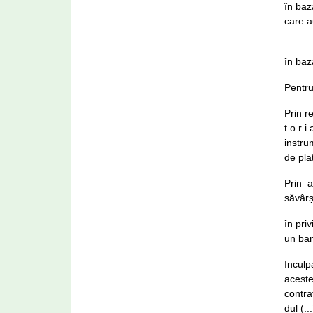
în baz
care a
în baz
Pentru
Prin r
t o r i
instru
de pla
Prin a
săvârș
în pri
un ban
Inculp
aceste
contra
dul (.