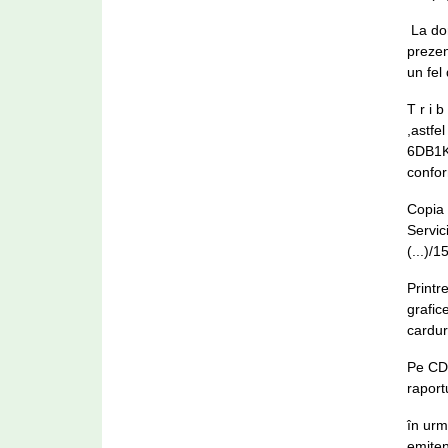
La dom
prezen
un fel 
T r i 
,astfe
6DB1KP
confor
Copia 
Servic
(...)/
Printr
grafic
cardur
Pe CD 
raport
în urm
emiten