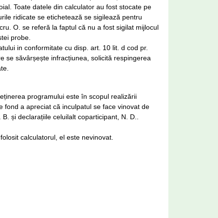
ial. Toate datele din calculator au fost stocate pe
urile ridicate se etichetează se sigilează pentru
u. O. se referă la faptul că nu a fost sigilat mijlocul
tei probe.
ului in conformitate cu disp. art. 10 lit. d cod pr.
are se săvârșește infracțiunea, solicită respingerea
te.
eținerea programului este în scopul realizării
de fond a apreciat că inculpatul se face vinovat de
. și declarațiile celuilalt coparticipant, N. D..
folosit calculatorul, el este nevinovat.