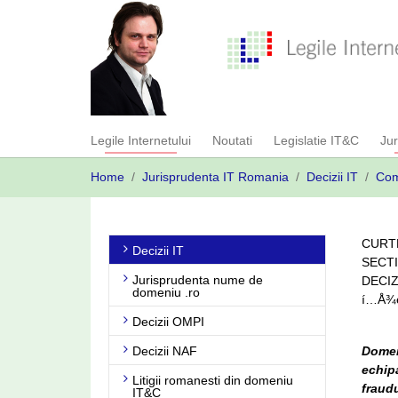
Skip
to
main
content
Legile Internetului
Noutati
Legislatie IT&C
Ju
You
Home
Jurisprudenta IT Romania
Decizii IT
Com
are
here:
CURTE
Decizii IT
SECTI
Jurisprudenta nume de
DECIZ
domeniu .ro
í…Å¾ed
Decizii OMPI
Decizii NAF
Domeni
echipa
Litigii romanesti din domeniu
fraud
IT&C