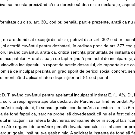
iva sa, acesta precizând că nu dorește să dea nici o declarație, aspect
formitate cu disp. art. 301 cod pr. penală, părțile prezente, arată că nu au
, nu are de ridicat excepții din oficiu, potrivit disp. art. 302 cod pr. pen
, și acordă cuvântul pentru dezbateri, în ordinea prev. de art. 377 cod 
orul având cuvântul, arată că, critică sentința pronunțată de instanța de
te inculpatului. F. oral situația de fapt reținută prin actul de inculpare ș
t vinovăția inculpatului in raport de actele dosarului, de rapoartele de co
comisă de inculpat prezintă un grad sporit de pericol social concret, se
te, menținând aplicabilitatea dispozițiilor art. 81 cod penal.
 D. T. având cuvântul pentru apelantul inculpat și intimat E. í…Å¾. D., in 
, solicită respingerea apelului declarat de Parchet ca fiind nefondat. Ape
nării inculpatului, în sensul greșitei condamnări a acestuia. La fila 6 
ța de fond faptul că, sarcina probei să dovedească că nu el a fost cel car
utul infracțiunii se referă la deținerea echipamentelor în scopul falsificăr
de către organul de urmărire penală dovada scopului ilicit al acestor pro
carduri goale, insă nu s-a găsit nimic. A solicitat la instanța de fond să f