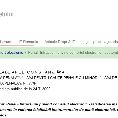
risprudenta IT Romania
Articole Drept & IT
Legi si practica judici
ert electronic
Penal- Infractiuni privind comertul electronic - septe
A DE A P E L C O N S T A N í…Â¢ A
A PENALÄ”š í…Å¾I PENTRU CAUZE PENALE CU MINORI í…Å¾I DE 
IA PENALÄ”š Nr. 77/P
ința publică de la 24 T. 2009
i: Penal - Infracțiuni privind comerțul electronic - falsificarea in
mente în vederea falsificării instrumentelor de plată electronică,
ulos.