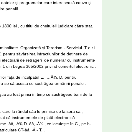
a datelor și programelor care interesează cauza și
ire penală.
0 lei , cu titlul de cheltuieli judiciare către stat.
minalitate Organizată și Terorism - Serviciul T e r i
. E. pentru săvârșirea infracțiunilor de deținere de
și efectuării de retrageri de numerar cu instrumente
lin.1 din Legea 365/2002 privind comerțul electronic .
rilor față de inculpatul E. í…Å¾. D. pentru
du-se că acesta se sustrăgea urmăririi penale .
știa au fost prinși în timp ce sustrăgeau bani de la
. care la rândul său le primise de la sora sa ,
rmat că instrumentele de plată electronică
nume ââ‚¬Å¾ D. ââ‚¬Å¾ , ce locuiește în C , pe b-
riculare CT-ââ‚¬Â¦- T. .