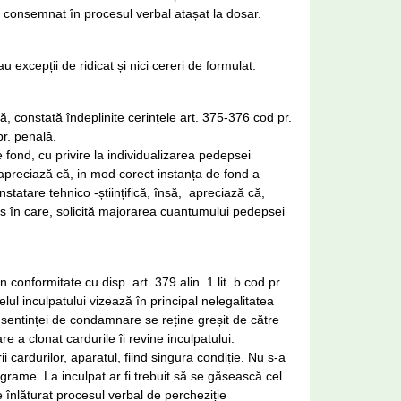
 consemnat în procesul verbal atașat la dosar.
 excepții de ridicat și nici cereri de formulat.
ală, constată îndeplinite cerințele art. 375-376 cod pr.
pr. penală.
 fond, cu privire la individualizarea pedepsei
i, apreciază că, in mod corect instanța de fond a
nstatare tehnico -științifică, însă, apreciază că,
ns în care, solicită majorarea cuantumului pedepsei
conformitate cu disp. art. 379 alin. 1 lit. b cod pr.
lul inculpatului vizează în principal nelegalitatea
a sentinței de condamnare se reține greșit de către
e a clonat cardurile îi revine inculpatului.
ii cardurilor, aparatul, fiind singura condiție. Nu s-a
grame. La inculpat ar fi trebuit să se găsească cel
ie înlăturat procesul verbal de percheziție