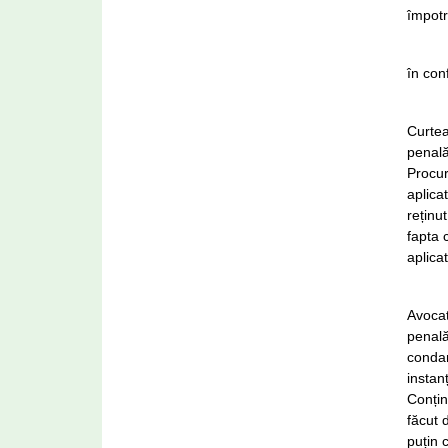
împotr
în con
Curtea
penală
Procur
aplica
reținu
fapta 
aplica
Avocat
penală
condam
instan
Conțin
făcut 
puțin 