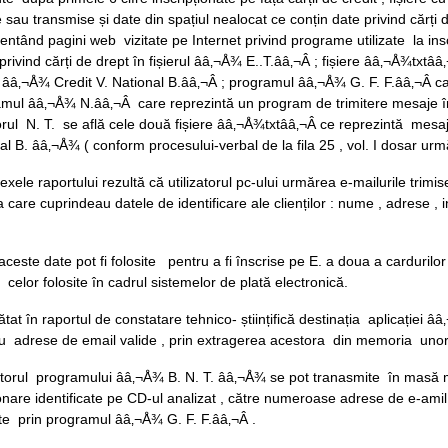
e sau transmise și date din spațiul nealocat ce conțin date privind cărți 
entând pagini web vizitate pe Internet privind programe utilizate la in
 privind cărți de drept în fișierul ââ‚¬Å¾ E..T.ââ‚¬Â ; fișiere ââ‚¬Å¾txt
ii ââ‚¬Å¾ Credit V. National B.ââ‚¬Â ; programul ââ‚¬Å¾ G. F. F.ââ‚¬Â c
mul ââ‚¬Å¾ N.ââ‚¬Â care reprezintă un program de trimitere mesaje în
orul N. T. se află cele două fișiere ââ‚¬Å¾txtââ‚¬Â ce reprezintă mesaj
al B. ââ‚¬Å¾ ( conform procesului-verbal de la fila 25 , vol. I dosar urm
exele raportului rezultă că utilizatorul pc-ului urmărea e-mailurile trimis
a care cuprindeau datele de identificare ale clienților : nume , adrese ,
aceste date pot fi folosite pentru a fi înscrise pe E. a doua a cardurilo
r celor folosite în cadrul sistemelor de plată electronică.
ătat în raportul de constatare tehnico- științifică destinația aplicației
u adrese de email valide , prin extragerea acestora din memoria unor
torul programului ââ‚¬Å¾ B. N. T. ââ‚¬Å¾ se pot tranasmite în masă m
onare identificate pe CD-ul analizat , către numeroase adrese de e-amil 
te prin programul ââ‚¬Å¾ G. F. F.ââ‚¬Â .