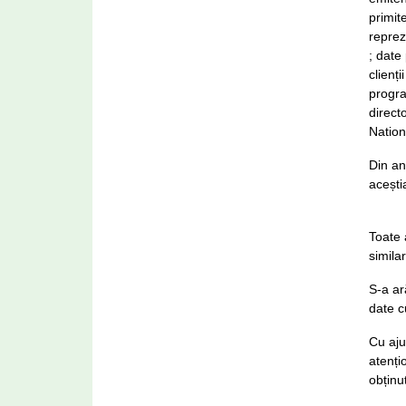
primit
reprez
; date
clienț
progra
direct
Nation
Din an
acești
Toate 
simila
S-a ar
date c
Cu aju
atenți
obținu