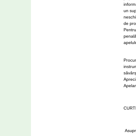
inform
un sup
neschi
de pro
Pentru
penală
apelul
Procur
instru
săvârș
Apreci
Apelan
CURT
Asupra