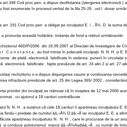
a art.348 Cod proc.pen, a dispus desființarea (ștergerea electronică ) 
u fost enumerate în procesul-verbal de la fila 25-26 , vol.I dosar urmăr
a art. 191 Cod proc.pen. a obligat pe inculpatul E. í…Å¾. D. la suma de 180
 a pronunța această hotărâre, instanța de fond a reținut următoarele:
echizitoriul 46D/P/2006 din 18.09.2007 al Direcției de Investigare de Cri
 a l C o n s t a n ț a , au fost trimiși în judecată inculpații N. N. H. și E
mente de plată electronică falsificate în vederea punerii în circulație 
tă electronică falsificate , fapte prevăzute de art. 24 alin.2 și art. 27 a
celași rechizitoriu s-a dispus disjungerea cauzei și continuarea cercetă
irea infracțiunii prevăzute de art. 25 din Legea 365/ 2002 , considerân
vința primilor doi inculpați se reținuse că în noaptea de 12 mai 2006 ace
comat , cu ajutorul a 18 carduri contrafăcute .
atul N. N. H. a susținut că cele 18 carduri îi aparțineau inculpatului E. E
ia fiindu-i predate de numitul ââ‚¬Å¾ D.ââ‚¬Â iar inculpatul E. E. a afi
făcute aparțineau inculpatului N. N. H. , care le procurase de la un a
..) și conduce autoturismul marca ââ‚¬Å¾Audiââ‚¬Â , cu număr de înmat