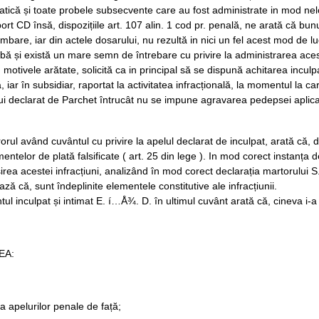
atică și toate probele subsecvente care au fost administrate in mod nelo
ort CD însă, dispozițiile art. 107 alin. 1 cod pr. penală, ne arată că bun
mbare, iar din actele dosarului, nu rezultă in nici un fel acest mod de lucr
bă și există un mare semn de întrebare cu privire la administrarea aces
 motivele arătate, solicită ca in principal să se dispună achitarea inculpat
, iar în subsidiar, raportat la activitatea infracțională, la momentul la c
ui declarat de Parchet întrucât nu se impune agravarea pedepsei aplica
orul având cuvântul cu privire la apelul declarat de inculpat, arată că, d
mentelor de plată falsificate ( art. 25 din lege ). In mod corect instanța 
irea acestei infracțiuni, analizând în mod corect declarația martorului S. B
ază că, sunt îndeplinite elementele constitutive ale infracțiunii.
tul inculpat și intimat E. í…Å¾. D. în ultimul cuvânt arată că, cineva i-a 
EA:
 apelurilor penale de față;