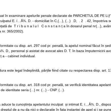
luat în examinare apelurile penale declarate de PARCHETUL DE PE Lí
nculpatul E. í…Å¾. D. - domiciliat în C,(...), (...) .D, . 2 . 42, împotriva
țată de T r i b u n a l u l C o n s t a n ț a în dosarul penal nr(...), avân
 nr. 365/2002).
formitate cu disp. art. 297 cod pr. penală, la apelul nominal făcut în ședi
¾. D., personal și asistat de avocat ales D. T. în baza împuternicirii a
 ț a - cabinet individual.
ura este legal îndeplinită, părțile fiind citate cu respectarea disp. art.
formitate cu disp. art. 318 cod pr. penală, se verifică identitatea apelant
de identitate seria (...) nr. (...) - CNP. (...).
 aduce la cunoștința apelantului inculpat și intimat E. í…Å¾. D., dispoziț
 dreptul de a nu da nici o declarație în fața instanței de apel și i se pun