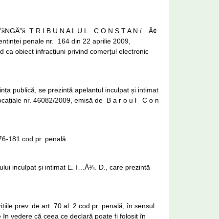
ƒ”šNGÄ”š T R I B U N A L U L C O N S T A N í…Â¢
 sentinței penale nr. 164 din 22 aprilie 2009,
d ca obiect infracțiuni privind comerțul electronic
nța publică, se prezintă apelantul inculpat și intimat
vocațiale nr. 46082/2009, emisă de B a r o u l C o n
 176-181 cod pr. penală.
ului inculpat și intimat E. í…Å¾. D., care prezintă
iile prev. de art. 70 al. 2 cod pr. penală, în sensul
e în vedere că ceea ce declară poate fi folosit în