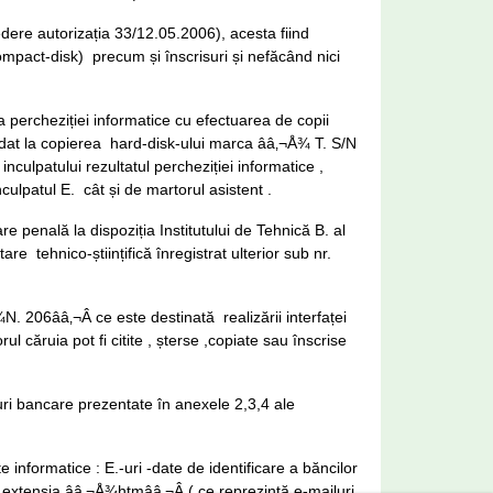
edere autorizația 33/12.05.2006), acesta fiind
ompact-disk) precum și înscrisuri și nefăcând nici
ea percheziției informatice cu efectuarea de copii
cedat la copierea hard-disk-ului marca ââ‚¬Å¾ T. S/N
ulpatului rezultatul percheziției informatice ,
ulpatul E. cât și de martorul asistent .
 penală la dispoziția Institutului de Tehnică B. al
re tehnico-științifică înregistrat ulterior sub nr.
¾N. 206ââ‚¬Â ce este destinată realizării interfaței
l căruia pot fi citite , șterse ,copiate sau înscrise
uri bancare prezentate în anexele 2,3,4 ale
 informatice : E.-uri -date de identificare a băncilor
cu extensia ââ‚¬Å¾htmââ‚¬Â ( ce reprezintă e-mailuri