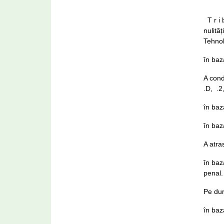
T r i 
nulită
Tehnol
în baz
A cond
.D, .2
în baz
în baz
A atra
în baza
penal.
Pe dur
în baz