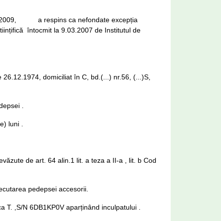
prilie 2009, a respins ca nefondate excepția
iințifică întocmit la 9.03.2007 de Institutul de
26.12.1974, domiciliat în C, bd.(...) nr.56, (...)S,
depsei .
) luni .
văzute de art. 64 alin.1 lit. a teza a II-a , lit. b Cod
ecutarea pedepsei accesorii.
rca T. ,S/N 6DB1KP0V aparținând inculpatului .