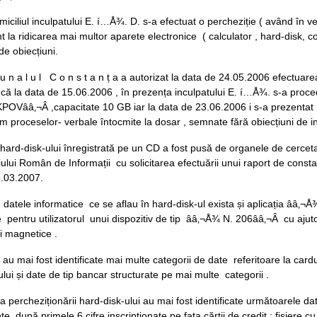
iciliul inculpatului E. í…Å¾. D. s-a efectuat o percheziție ( având în v
t la ridicarea mai multor aparete electronice ( calculator , hard-disk, c
de obiecțiuni.
b u n a l u l C o n s t a n ț a a autorizat la data de 24.05.2006 efectuar
l că la data de 15.06.2006 , în prezența inculpatului E. í…Å¾. s-a pro
OVââ‚¬Â ,capacitate 10 GB iar la data de 23.06.2006 i s-a prezentat inc
m proceselor- verbale întocmite la dosar , semnate fără obiecțiuni de inc
hard-disk-ului înregistrată pe un CD a fost pusă de organele de cercetare
iului Român de Informații cu solicitarea efectuării unui raport de constata
15.03.2007.
e datele informatice ce se aflau în hard-disk-ul exista și aplicația ââ‚¬Å
e pentru utilizatorul unui dispozitiv de tip ââ‚¬Å¾ N. 206ââ‚¬Â cu ajutoru
i magnetice .
au mai fost identificate mai multe categorii de date referitoare la card
ului și date de tip bancar structurate pe mai multe categorii .
a percheziționării hard-disk-ului au mai fost identificate următoarele date
te după primele 6 cifre inscripționate pe fața cărții de credit ; fișiere 