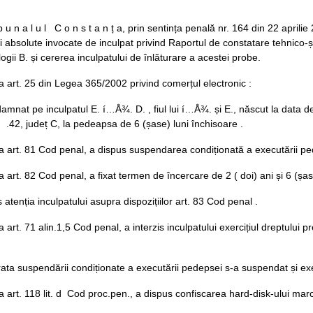
b u n a l u l C o n s t a n ț a, prin sentința penală nr. 164 din 22 a
ții absolute invocate de inculpat privind Raportul de constatare tehnico-șt
ogii B. și cererea inculpatului de înlăturare a acestei probe.
a art. 25 din Legea 365/2002 privind comerțul electronic :
amnat pe inculpatul E. í…Å¾. D. , fiul lui í…Å¾. și E., născut la data de 
, .42, județ C, la pedeapsa de 6 (șase) luni închisoare .
a art. 81 Cod penal, a dispus suspendarea condiționată a executării pe
a art. 82 Cod penal, a fixat termen de încercare de 2 ( doi) ani și 6 (șase
s atenția inculpatului asupra dispozițiilor art. 83 Cod penal .
 art. 71 alin.1,5 Cod penal, a interzis inculpatului exercițiul dreptului pre
ata suspendării condiționate a executării pedepsei s-a suspendat și ex
a art. 118 lit. d Cod proc.pen., a dispus confiscarea hard-disk-ului ma