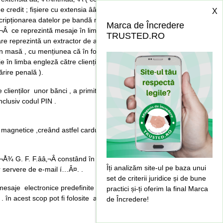
de credit ; fișiere cu extensia ââ‚¬Å¾ htmââ‚¬Â
X
scripționarea datelor pe bandă magnetică a cardului
Marca de Încredere
ââ‚¬Â ce reprezintă mesaje în limba enegleză către
TRUSTED.RO
are reprezintă un extractor de adrese de e-mail ;
 masă , cu mențiunea că în folderul N. din
e în limba engleză către clienții ââ‚¬Å¾ Credit V.
ărire penală ).
e clienților unor bănci , a primit răspunsuri de la
 inclusiv codul PIN .
r magnetice ,creând astfel carduri cu conținut
 ââ‚¬Å¾ G. F. F.ââ‚¬Â constând în crearea de baze de
Îți analizăm site-ul pe baza unui
 servere de e-mail í…Â¤. .
set de criterii juridice și de bune
esaje electronice predefinite , precum cele de
practici și-ți oferim la final Marca
. în acest scop pot fi folosite adresele de e-mail
de Încredere!