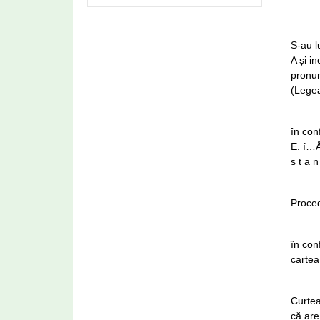
S-au 
A și i
pronun
(Legea
în con
E. í…Å
s t a n
Proced
în con
cartea 
Curtea
că are