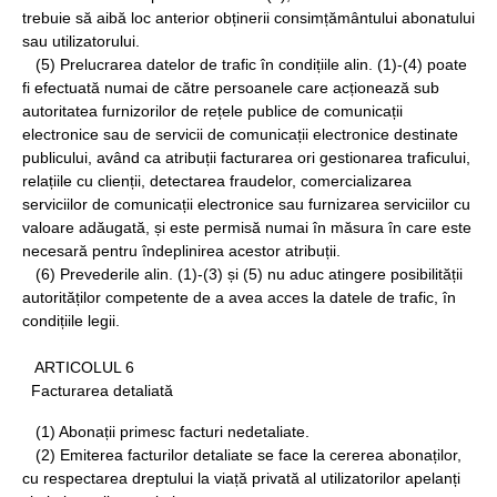
trebuie să aibă loc anterior obținerii consimțământului abonatului
sau utilizatorului.
(5) Prelucrarea datelor de trafic în condițiile alin. (1)-(4) poate
fi efectuată numai de către persoanele care acționează sub
autoritatea furnizorilor de rețele publice de comunicații
electronice sau de servicii de comunicații electronice destinate
publicului, având ca atribuții facturarea ori gestionarea traficului,
relațiile cu clienții, detectarea fraudelor, comercializarea
serviciilor de comunicații electronice sau furnizarea serviciilor cu
valoare adăugată, și este permisă numai în măsura în care este
necesară pentru îndeplinirea acestor atribuții.
(6) Prevederile alin. (1)-(3) și (5) nu aduc atingere posibilității
autorităților competente de a avea acces la datele de trafic, în
condițiile legii.
ARTICOLUL 6
Facturarea detaliată
(1) Abonații primesc facturi nedetaliate.
(2) Emiterea facturilor detaliate se face la cererea abonaților,
cu respectarea dreptului la viață privată al utilizatorilor apelanți