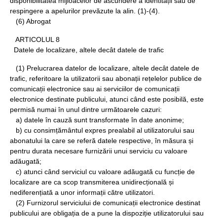
disponibilitatea mijloacelor de ascundere a identității sau de
respingere a apelurilor prevăzute la alin. (1)-(4).
(6) Abrogat
ARTICOLUL 8
Datele de localizare, altele decât datele de trafic
(1) Prelucrarea datelor de localizare, altele decât datele de
trafic, referitoare la utilizatorii sau abonații rețelelor publice de
comunicații electronice sau ai serviciilor de comunicații
electronice destinate publicului, atunci când este posibilă, este
permisă numai în unul dintre următoarele cazuri:
a) datele în cauză sunt transformate în date anonime;
b) cu consimțământul expres prealabil al utilizatorului sau
abonatului la care se referă datele respective, în măsura și
pentru durata necesare furnizării unui serviciu cu valoare
adăugată;
c) atunci când serviciul cu valoare adăugată cu funcție de
localizare are ca scop transmiterea unidirecțională și
nediferențiată a unor informații către utilizatori.
(2) Furnizorul serviciului de comunicații electronice destinat
publicului are obligația de a pune la dispoziție utilizatorului sau