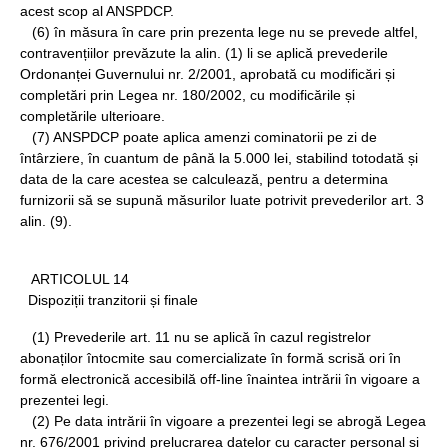
acest scop al ANSPDCP.
(6) în măsura în care prin prezenta lege nu se prevede altfel,
contravențiilor prevăzute la alin. (1) li se aplică prevederile
Ordonanței Guvernului nr. 2/2001, aprobată cu modificări și
completări prin Legea nr. 180/2002, cu modificările și
completările ulterioare.
(7) ANSPDCP poate aplica amenzi cominatorii pe zi de
întârziere, în cuantum de până la 5.000 lei, stabilind totodată și
data de la care acestea se calculează, pentru a determina
furnizorii să se supună măsurilor luate potrivit prevederilor art. 3
alin. (9).
ARTICOLUL 14
Dispoziții tranzitorii și finale
(1) Prevederile art. 11 nu se aplică în cazul registrelor
abonaților întocmite sau comercializate în formă scrisă ori în
formă electronică accesibilă off-line înaintea intrării în vigoare a
prezentei legi.
(2) Pe data intrării în vigoare a prezentei legi se abrogă Legea
nr. 676/2001 privind prelucrarea datelor cu caracter personal și