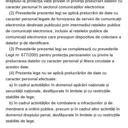
dreptului la protecția vieții private în privința prelucrării datelor cu
caracter personal în sectorul comunicațiilor electronice.
(2) Prevederile prezentei legi se aplică prelucrării de date cu
caracter personal legate de furnizarea de servicii de comunicații
electronice destinate publicului prin intermediul rețelelor publice
de comunicații electronice, inclusiv al rețelelor publice de
comunicații electronice care presupun dispozitive de colectare a
datelor și de identificare.
(3) Prevederile prezentei legi se completează cu prevederile
Legii nr. 677/2001 pentru protecția persoanelor cu privire la
prelucrarea datelor cu caracter personal și libera circulație a
acestor date.
(4) Prezenta lege nu se aplică prelucrărilor de date cu
caracter personal efectuate:
a) în cadrul activităților în domeniul apărării naționale și
securității naționale, desfășurate în limitele și cu restricțiile
stabilite de lege;
b) în cadrul activităților de combatere a infracțiunilor și de
menținere a ordinii publice, precum și în cadrul altor activități în
domeniul dreptului penal, desfășurate în limitele și cu restricțiile
stabilite de lege.