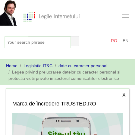
Skip
to
main
content
RO
EN
You
Home
Legislatie IT&C
date cu caracter personal
are
Legea privind prelucrarea datelor cu caracter personal si
here:
protectia vietii private in sectorul comunicatiilor electronice
X
Marca de Încredere TRUSTED.RO