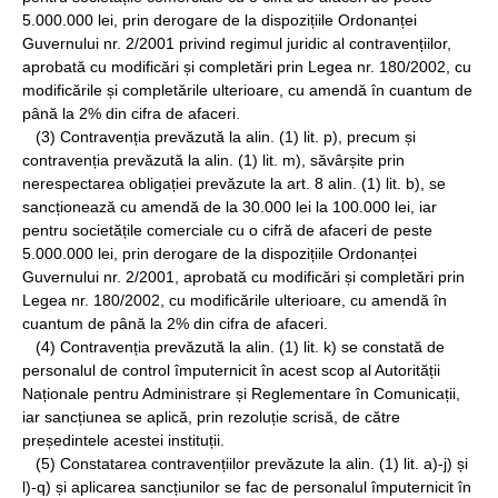
5.000.000 lei, prin derogare de la dispozițiile Ordonanței
Guvernului nr. 2/2001 privind regimul juridic al contravențiilor,
aprobată cu modificări și completări prin Legea nr. 180/2002, cu
modificările și completările ulterioare, cu amendă în cuantum de
până la 2% din cifra de afaceri.
(3) Contravenția prevăzută la alin. (1) lit. p), precum și
contravenția prevăzută la alin. (1) lit. m), săvârșite prin
nerespectarea obligației prevăzute la art. 8 alin. (1) lit. b), se
sancționează cu amendă de la 30.000 lei la 100.000 lei, iar
pentru societățile comerciale cu o cifră de afaceri de peste
5.000.000 lei, prin derogare de la dispozițiile Ordonanței
Guvernului nr. 2/2001, aprobată cu modificări și completări prin
Legea nr. 180/2002, cu modificările ulterioare, cu amendă în
cuantum de până la 2% din cifra de afaceri.
(4) Contravenția prevăzută la alin. (1) lit. k) se constată de
personalul de control împuternicit în acest scop al Autorității
Naționale pentru Administrare și Reglementare în Comunicații,
iar sancțiunea se aplică, prin rezoluție scrisă, de către
președintele acestei instituții.
(5) Constatarea contravențiilor prevăzute la alin. (1) lit. a)-j) și
l)-q) și aplicarea sancțiunilor se fac de personalul împuternicit în