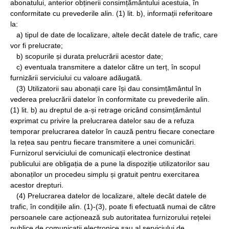
abonatului, anterior obținerii consimțământului acestuia, în
conformitate cu prevederile alin. (1) lit. b), informații referitoare
la:
a) tipul de date de localizare, altele decât datele de trafic, care
vor fi prelucrate;
b) scopurile și durata prelucrării acestor date;
c) eventuala transmitere a datelor către un terț, în scopul
furnizării serviciului cu valoare adăugată.
(3) Utilizatorii sau abonații care își dau consimțământul în
vederea prelucrării datelor în conformitate cu prevederile alin.
(1) lit. b) au dreptul de a-și retrage oricând consimțământul
exprimat cu privire la prelucrarea datelor sau de a refuza
temporar prelucrarea datelor în cauză pentru fiecare conectare
la rețea sau pentru fiecare transmitere a unei comunicări.
Furnizorul serviciului de comunicații electronice destinat
publicului are obligația de a pune la dispoziție utilizatorilor sau
abonaților un procedeu simplu și gratuit pentru exercitarea
acestor drepturi.
(4) Prelucrarea datelor de localizare, altele decât datele de
trafic, în condițiile alin. (1)-(3), poate fi efectuată numai de către
persoanele care acționează sub autoritatea furnizorului rețelei
publice de comunicații electronice sau al serviciului de