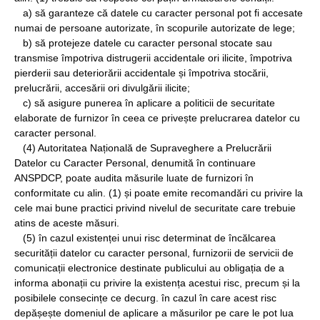
a) să garanteze că datele cu caracter personal pot fi accesate
numai de persoane autorizate, în scopurile autorizate de lege;
b) să protejeze datele cu caracter personal stocate sau
transmise împotriva distrugerii accidentale ori ilicite, împotriva
pierderii sau deteriorării accidentale și împotriva stocării,
prelucrării, accesării ori divulgării ilicite;
c) să asigure punerea în aplicare a politicii de securitate
elaborate de furnizor în ceea ce privește prelucrarea datelor cu
caracter personal.
(4) Autoritatea Națională de Supraveghere a Prelucrării
Datelor cu Caracter Personal, denumită în continuare
ANSPDCP, poate audita măsurile luate de furnizori în
conformitate cu alin. (1) și poate emite recomandări cu privire la
cele mai bune practici privind nivelul de securitate care trebuie
atins de aceste măsuri.
(5) în cazul existenței unui risc determinat de încălcarea
securității datelor cu caracter personal, furnizorii de servicii de
comunicații electronice destinate publicului au obligația de a
informa abonații cu privire la existența acestui risc, precum și la
posibilele consecințe ce decurg. în cazul în care acest risc
depășește domeniul de aplicare a măsurilor pe care le pot lua