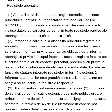
ARTICOLUL 11
Registrele abonaților
(1) Abonații serviciilor de comunicații electronice destinate
publicului au dreptul, cu respectarea prevederilor Legii nr.
677/2001, cu modificările și completările ulterioare, de a le fi
incluse datele cu caracter personal în toate registrele publice ale
abonaților, în formă scrisă sau electronică.
(2) Persoanele care pun la dispoziția publicului registre ale
abonaților în formă scrisă sau electronică ori care furnizează
servicii de informații privind abonații au obligația de a informa
abonații cu privire la scopul întocmirii acestor registre în care pot
fi incluse datele lor cu caracter personal, precum și cu privire la
orice posibilități ulterioare de utilizare a acestor date, bazate pe
funcții de căutare integrate registrelor în formă electronică.
Informarea abonaților este gratuită și se realizează înainte ca
aceștia să fie incluși în registrele respective.
(3) Ulterior realizării informării prevăzute la alin. (2), furnizorii
de servicii de comunicații electronice destinate publicului care
atribuie numere de telefon abonaților au obligația de a le acorda
acestora un termen de 45 de zile lucrătoare în care se pot
opune includerii datelor necesare identificării lor în toate