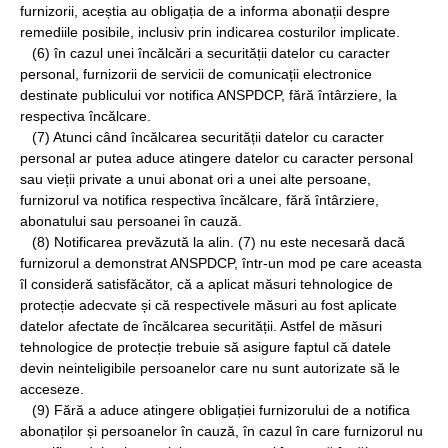
furnizorii, aceștia au obligația de a informa abonații despre
remediile posibile, inclusiv prin indicarea costurilor implicate.
(6) în cazul unei încălcări a securității datelor cu caracter
personal, furnizorii de servicii de comunicații electronice
destinate publicului vor notifica ANSPDCP, fără întârziere, la
respectiva încălcare.
(7) Atunci când încălcarea securității datelor cu caracter
personal ar putea aduce atingere datelor cu caracter personal
sau vieții private a unui abonat ori a unei alte persoane,
furnizorul va notifica respectiva încălcare, fără întârziere,
abonatului sau persoanei în cauză.
(8) Notificarea prevăzută la alin. (7) nu este necesară dacă
furnizorul a demonstrat ANSPDCP, într-un mod pe care aceasta
îl consideră satisfăcător, că a aplicat măsuri tehnologice de
protecție adecvate și că respectivele măsuri au fost aplicate
datelor afectate de încălcarea securității. Astfel de măsuri
tehnologice de protecție trebuie să asigure faptul că datele
devin neinteligibile persoanelor care nu sunt autorizate să le
acceseze.
(9) Fără a aduce atingere obligației furnizorului de a notifica
abonaților și persoanelor în cauză, în cazul în care furnizorul nu