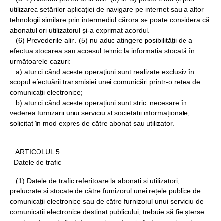
utilizarea setărilor aplicației de navigare pe internet sau a altor
tehnologii similare prin intermediul cărora se poate considera că
abonatul ori utilizatorul și-a exprimat acordul.
(6) Prevederile alin. (5) nu aduc atingere posibilității de a
efectua stocarea sau accesul tehnic la informația stocată în
următoarele cazuri:
a) atunci când aceste operațiuni sunt realizate exclusiv în
scopul efectuării transmisiei unei comunicări printr-o rețea de
comunicații electronice;
b) atunci când aceste operațiuni sunt strict necesare în
vederea furnizării unui serviciu al societății informaționale,
solicitat în mod expres de către abonat sau utilizator.
ARTICOLUL 5
Datele de trafic
(1) Datele de trafic referitoare la abonați și utilizatori,
prelucrate și stocate de către furnizorul unei rețele publice de
comunicații electronice sau de către furnizorul unui serviciu de
comunicații electronice destinat publicului, trebuie să fie șterse