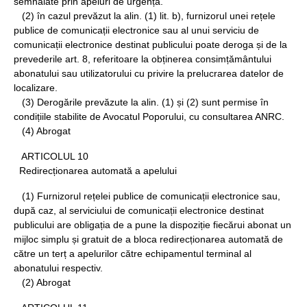
semnalate prin apeluri de urgență.
(2) în cazul prevăzut la alin. (1) lit. b), furnizorul unei rețele
publice de comunicații electronice sau al unui serviciu de
comunicații electronice destinat publicului poate deroga și de la
prevederile art. 8, referitoare la obținerea consimțământului
abonatului sau utilizatorului cu privire la prelucrarea datelor de
localizare.
(3) Derogările prevăzute la alin. (1) și (2) sunt permise în
condițiile stabilite de Avocatul Poporului, cu consultarea ANRC.
(4) Abrogat
ARTICOLUL 10
Redirecționarea automată a apelului
(1) Furnizorul rețelei publice de comunicații electronice sau,
după caz, al serviciului de comunicații electronice destinat
publicului are obligația de a pune la dispoziție fiecărui abonat un
mijloc simplu și gratuit de a bloca redirecționarea automată de
către un terț a apelurilor către echipamentul terminal al
abonatului respectiv.
(2) Abrogat