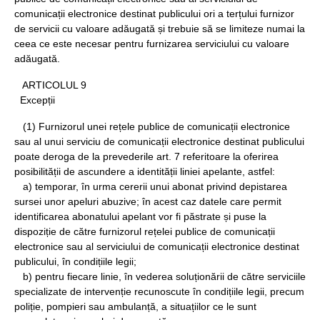
comunicații electronice destinat publicului ori a terțului furnizor
de servicii cu valoare adăugată și trebuie să se limiteze numai la
ceea ce este necesar pentru furnizarea serviciului cu valoare
adăugată.
ARTICOLUL 9
Excepții
(1) Furnizorul unei rețele publice de comunicații electronice
sau al unui serviciu de comunicații electronice destinat publicului
poate deroga de la prevederile art. 7 referitoare la oferirea
posibilității de ascundere a identității liniei apelante, astfel:
a) temporar, în urma cererii unui abonat privind depistarea
sursei unor apeluri abuzive; în acest caz datele care permit
identificarea abonatului apelant vor fi păstrate și puse la
dispoziție de către furnizorul rețelei publice de comunicații
electronice sau al serviciului de comunicații electronice destinat
publicului, în condițiile legii;
b) pentru fiecare linie, în vederea soluționării de către serviciile
specializate de intervenție recunoscute în condițiile legii, precum
poliție, pompieri sau ambulanță, a situațiilor ce le sunt