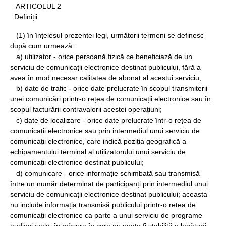
ARTICOLUL 2
Definiții
(1) în înțelesul prezentei legi, următorii termeni se definesc
după cum urmează:
a) utilizator - orice persoană fizică ce beneficiază de un
serviciu de comunicații electronice destinat publicului, fără a
avea în mod necesar calitatea de abonat al acestui serviciu;
b) date de trafic - orice date prelucrate în scopul transmiterii
unei comunicări printr-o rețea de comunicații electronice sau în
scopul facturării contravalorii acestei operațiuni;
c) date de localizare - orice date prelucrate într-o rețea de
comunicații electronice sau prin intermediul unui serviciu de
comunicații electronice, care indică poziția geografică a
echipamentului terminal al utilizatorului unui serviciu de
comunicații electronice destinat publicului;
d) comunicare - orice informație schimbată sau transmisă
între un număr determinat de participanți prin intermediul unui
serviciu de comunicații electronice destinat publicului; aceasta
nu include informația transmisă publicului printr-o rețea de
comunicații electronice ca parte a unui serviciu de programe