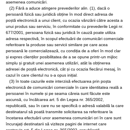
asemenea comunicări.
(2) Fără a aduce atingere prevederilor alin. (1), dacă o
persoană fizică sau juridică obține în mod direct adresa de
poștă electronică a unui client, cu ocazia vânzării către acesta a
unui produs sau serviciu, în conformitate cu prevederile Legii nr.
677/2001, persoana fizică sau juridică în cauză poate utiliza
adresa respectivă, în scopul efectuării de comunicări comerciale
referitoare la produse sau servicii similare pe care acea
persoană le comercializează, cu condiția de a oferi în mod clar
și expres clienților posibilitatea de a se opune printr-un mijloc
simplu și gratuit unei asemenea utilizări, atât la obținerea
adresei de poștă electronică, cât și cu ocazia fiecărui mesaj, în
cazul în care clientul nu s-a opus inițial.
(3) în toate cazurile este interzisă efectuarea prin poșta
electronică de comunicări comerciale în care identitatea reală a
persoanei în numele și pe seama căreia sunt făcute este
ascunsă, cu încălcarea art. 5 din Legea nr. 365/2002,
republicată, sau în care nu se specifică o adresă valabilă la care
destinatarul să poată transmite solicitarea sa referitoare la
încetarea efectuării unor asemenea comunicări ori în care sunt
încurajați destinatarii să viziteze pagini de internet care