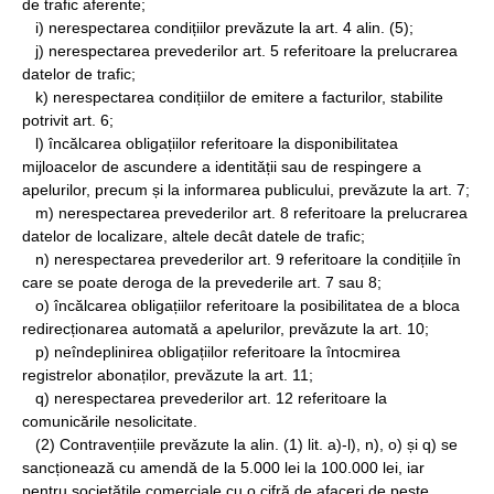
de trafic aferente;
i) nerespectarea condițiilor prevăzute la art. 4 alin. (5);
j) nerespectarea prevederilor art. 5 referitoare la prelucrarea
datelor de trafic;
k) nerespectarea condițiilor de emitere a facturilor, stabilite
potrivit art. 6;
l) încălcarea obligațiilor referitoare la disponibilitatea
mijloacelor de ascundere a identității sau de respingere a
apelurilor, precum și la informarea publicului, prevăzute la art. 7;
m) nerespectarea prevederilor art. 8 referitoare la prelucrarea
datelor de localizare, altele decât datele de trafic;
n) nerespectarea prevederilor art. 9 referitoare la condițiile în
care se poate deroga de la prevederile art. 7 sau 8;
o) încălcarea obligațiilor referitoare la posibilitatea de a bloca
redirecționarea automată a apelurilor, prevăzute la art. 10;
p) neîndeplinirea obligațiilor referitoare la întocmirea
registrelor abonaților, prevăzute la art. 11;
q) nerespectarea prevederilor art. 12 referitoare la
comunicările nesolicitate.
(2) Contravențiile prevăzute la alin. (1) lit. a)-l), n), o) și q) se
sancționează cu amendă de la 5.000 lei la 100.000 lei, iar
pentru societățile comerciale cu o cifră de afaceri de peste