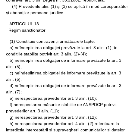
contravin art. 5 din Legea nr. 365/2002, republicată.
(4) Prevederile alin. (1) și (3) se aplică în mod corespunzător
și abonaților persoane juridice.
ARTICOLUL 13
Regim sancționator
(1) Constituie contravenții următoarele fapte:
a) neîndeplinirea obligației prevăzute la art. 3 alin. (1), în
condițiile stabilite potrivit art. 3 alin. (2)-(4);
b) neîndeplinirea obligației de informare prevăzute la art. 3
alin. (5);
c) neîndeplinirea obligației de informare prevăzute la art. 3
alin. (6);
d) neîndeplinirea obligației de informare prevăzute la art. 3
alin. (7);
e) nerespectarea prevederilor art. 3 alin. (10);
f) nerespectarea măsurilor stabilite de ANSPDCP potrivit
prevederilor art. 3 alin. (11);
g) nerespectarea prevederilor art. 3 alin. (12);
h) nerespectarea prevederilor art. 4 alin. (2) referitoare la
interdicția interceptării și supravegherii comunicărilor și datelor