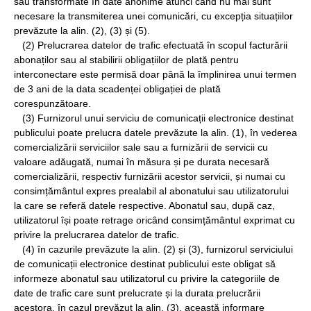
sau transformate în date anonime atunci când nu mai sunt
necesare la transmiterea unei comunicări, cu excepția situațiilor
prevăzute la alin. (2), (3) și (5).
(2) Prelucrarea datelor de trafic efectuată în scopul facturării
abonaților sau al stabilirii obligațiilor de plată pentru
interconectare este permisă doar până la împlinirea unui termen
de 3 ani de la data scadenței obligației de plată
corespunzătoare.
(3) Furnizorul unui serviciu de comunicații electronice destinat
publicului poate prelucra datele prevăzute la alin. (1), în vederea
comercializării serviciilor sale sau a furnizării de servicii cu
valoare adăugată, numai în măsura și pe durata necesară
comercializării, respectiv furnizării acestor servicii, și numai cu
consimțământul expres prealabil al abonatului sau utilizatorului
la care se referă datele respective. Abonatul sau, după caz,
utilizatorul își poate retrage oricând consimțământul exprimat cu
privire la prelucrarea datelor de trafic.
(4) în cazurile prevăzute la alin. (2) și (3), furnizorul serviciului
de comunicații electronice destinat publicului este obligat să
informeze abonatul sau utilizatorul cu privire la categoriile de
date de trafic care sunt prelucrate și la durata prelucrării
acestora. în cazul prevăzut la alin. (3), această informare