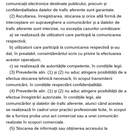
comunicații electronice destinate publicului, precum și
confidențialitatea datelor de trafic aferente sunt garantate.
(2) Ascultarea, înregistrarea, stocarea și orice altă formă de
interceptare ori supraveghere a comunicărilor și a datelor de
trafic aferente sunt interzise, cu excepția cazurilor următoare:
a) se realizează de utilizatorii care participă la comunicarea
respectivă;
b) utilizatorii care participă la comunicarea respectivă și-au
dat, în prealabil, consimțământul scris cu privire la efectuarea
acestor operațiuni;
c) se realizează de autoritățile competente, în condițiile legii.
(3) Prevederile alin. (1) și (2) nu aduc atingere posibilității de a
efectua stocarea tehnică necesară, în scopul transmiterii
comunicării, în condițiile respectării confidențialității.
(4) Prevederile alin. (1) și (2) nu aduc atingere posibilității de a
efectua înregistrări autorizate, în condițiile legii, ale
comunicărilor și datelor de trafic aferente, atunci când acestea
se realizează în cadrul unor practici profesionale licite, în scopul
de a furniza proba unui act comercial sau a unei comunicări
realizate în scopuri comerciale.
(5) Stocarea de informații sau obținerea accesului la