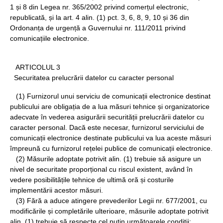
1 și 8 din Legea nr. 365/2002 privind comerțul electronic,
republicată, și la art. 4 alin. (1) pct. 3, 6, 8, 9, 10 și 36 din
Ordonanța de urgență a Guvernului nr. 111/2011 privind
comunicațiile electronice.
ARTICOLUL 3
Securitatea prelucrării datelor cu caracter personal
(1) Furnizorul unui serviciu de comunicații electronice destinat
publicului are obligația de a lua măsuri tehnice și organizatorice
adecvate în vederea asigurării securității prelucrării datelor cu
caracter personal. Dacă este necesar, furnizorul serviciului de
comunicații electronice destinate publicului va lua aceste măsuri
împreună cu furnizorul rețelei publice de comunicații electronice.
(2) Măsurile adoptate potrivit alin. (1) trebuie să asigure un
nivel de securitate proporțional cu riscul existent, având în
vedere posibilitățile tehnice de ultimă oră și costurile
implementării acestor măsuri.
(3) Fără a aduce atingere prevederilor Legii nr. 677/2001, cu
modificările și completările ulterioare, măsurile adoptate potrivit
alin. (1) trebuie să respecte cel puțin următoarele condiții: