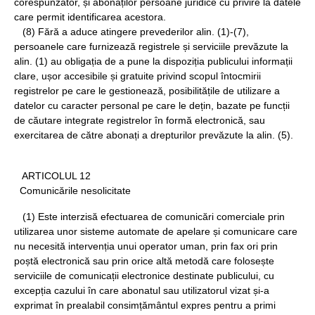
corespunzător, și abonaților persoane juridice cu privire la datele
care permit identificarea acestora.
(8) Fără a aduce atingere prevederilor alin. (1)-(7),
persoanele care furnizează registrele și serviciile prevăzute la
alin. (1) au obligația de a pune la dispoziția publicului informații
clare, ușor accesibile și gratuite privind scopul întocmirii
registrelor pe care le gestionează, posibilitățile de utilizare a
datelor cu caracter personal pe care le dețin, bazate pe funcții
de căutare integrate registrelor în formă electronică, sau
exercitarea de către abonați a drepturilor prevăzute la alin. (5).
ARTICOLUL 12
Comunicările nesolicitate
(1) Este interzisă efectuarea de comunicări comerciale prin
utilizarea unor sisteme automate de apelare și comunicare care
nu necesită intervenția unui operator uman, prin fax ori prin
poștă electronică sau prin orice altă metodă care folosește
serviciile de comunicații electronice destinate publicului, cu
excepția cazului în care abonatul sau utilizatorul vizat și-a
exprimat în prealabil consimțământul expres pentru a primi