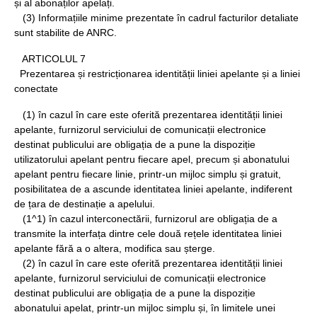
și al abonaților apelați.
(3) Informațiile minime prezentate în cadrul facturilor detaliate
sunt stabilite de ANRC.
ARTICOLUL 7
Prezentarea și restricționarea identității liniei apelante și a liniei
conectate
(1) în cazul în care este oferită prezentarea identității liniei
apelante, furnizorul serviciului de comunicații electronice
destinat publicului are obligația de a pune la dispoziție
utilizatorului apelant pentru fiecare apel, precum și abonatului
apelant pentru fiecare linie, printr-un mijloc simplu și gratuit,
posibilitatea de a ascunde identitatea liniei apelante, indiferent
de țara de destinație a apelului.
(1^1) în cazul interconectării, furnizorul are obligația de a
transmite la interfața dintre cele două rețele identitatea liniei
apelante fără a o altera, modifica sau șterge.
(2) în cazul în care este oferită prezentarea identității liniei
apelante, furnizorul serviciului de comunicații electronice
destinat publicului are obligația de a pune la dispoziție
abonatului apelat, printr-un mijloc simplu și, în limitele unei