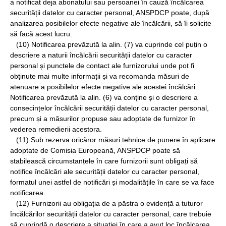
a notificat deja abonatului sau persoanei în cauză încălcarea
securității datelor cu caracter personal, ANSPDCP poate, după
analizarea posibilelor efecte negative ale încălcării, să îi solicite
să facă acest lucru.
(10) Notificarea prevăzută la alin. (7) va cuprinde cel puțin o
descriere a naturii încălcării securității datelor cu caracter
personal și punctele de contact ale furnizorului unde pot fi
obținute mai multe informații și va recomanda măsuri de
atenuare a posibilelor efecte negative ale acestei încălcări.
Notificarea prevăzută la alin. (6) va conține și o descriere a
consecințelor încălcării securității datelor cu caracter personal,
precum și a măsurilor propuse sau adoptate de furnizor în
vederea remedierii acestora.
(11) Sub rezerva oricăror măsuri tehnice de punere în aplicare
adoptate de Comisia Europeană, ANSPDCP poate să
stabilească circumstanțele în care furnizorii sunt obligați să
notifice încălcări ale securității datelor cu caracter personal,
formatul unei astfel de notificări și modalitățile în care se va face
notificarea.
(12) Furnizorii au obligația de a păstra o evidență a tuturor
încălcărilor securității datelor cu caracter personal, care trebuie
să cuprindă o descriere a situației în care a avut loc încălcarea,