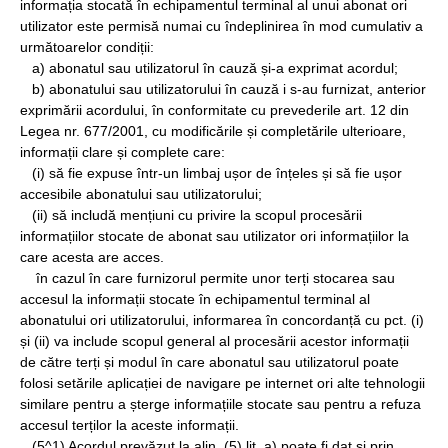
informația stocată în echipamentul terminal al unui abonat ori
utilizator este permisă numai cu îndeplinirea în mod cumulativ a
următoarelor condiții:
a) abonatul sau utilizatorul în cauză și-a exprimat acordul;
b) abonatului sau utilizatorului în cauză i s-au furnizat, anterior
exprimării acordului, în conformitate cu prevederile art. 12 din
Legea nr. 677/2001, cu modificările și completările ulterioare,
informații clare și complete care:
(i) să fie expuse într-un limbaj ușor de înțeles și să fie ușor
accesibile abonatului sau utilizatorului;
(ii) să includă mențiuni cu privire la scopul procesării
informațiilor stocate de abonat sau utilizator ori informațiilor la
care acesta are acces.
în cazul în care furnizorul permite unor terți stocarea sau
accesul la informații stocate în echipamentul terminal al
abonatului ori utilizatorului, informarea în concordanță cu pct. (i)
și (ii) va include scopul general al procesării acestor informații
de către terți și modul în care abonatul sau utilizatorul poate
folosi setările aplicației de navigare pe internet ori alte tehnologii
similare pentru a șterge informațiile stocate sau pentru a refuza
accesul terților la aceste informații.
(5^1) Acordul prevăzut la alin. (5) lit. a) poate fi dat și prin