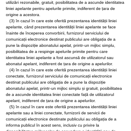
utilizări rezonabile, gratuit, posibilitatea de a ascunde identitatea
liniei apelante pentru apelurile primite, indiferent de țara de
origine a acestora.
(3) în cazul în care este oferită prezentarea identității liniei
apelante, când prezentarea identității liniei apelante se face
înainte de începerea convorbirii, furnizorul serviciului de
comunicații electronice destinat publicului are obligația de a
pune la dispoziție abonatului apelat, printr-un mijloc simplu,
posibilitatea de a respinge apelurile primite pentru care
identitatea liniei apelante a fost ascunsă de utilizatorul sau
abonatul apelant, indiferent de țara de origine a apelurilor.
(4) în cazul în care este oferită prezentarea identității liniei
conectate, furnizorul serviciului de comunicații electronice
destinat publicului are obligația de a pune la dispoziție
abonatului apelat, printr-un mijloc simplu și gratuit, posibilitatea
de a ascunde identitatea liniei conectate față de utilizatorul
apelant, indiferent de țara de origine a apelurilor.
(5) în cazul în care este oferită prezentarea identității liniei
apelante sau a liniei conectate, furnizorii de servicii de
comunicații electronice destinate publicului au obligația de a
informa publicul în acest sens, inclusiv cu privire la