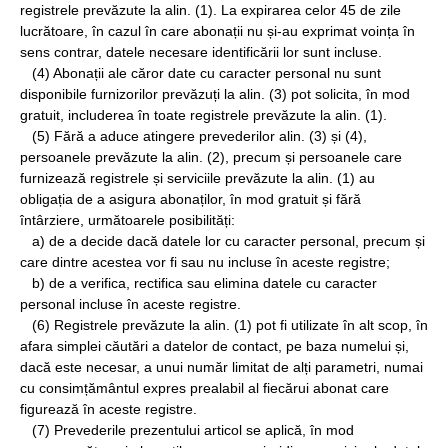
registrele prevăzute la alin. (1). La expirarea celor 45 de zile
lucrătoare, în cazul în care abonații nu și-au exprimat voința în
sens contrar, datele necesare identificării lor sunt incluse.
(4) Abonații ale căror date cu caracter personal nu sunt
disponibile furnizorilor prevăzuți la alin. (3) pot solicita, în mod
gratuit, includerea în toate registrele prevăzute la alin. (1).
(5) Fără a aduce atingere prevederilor alin. (3) și (4),
persoanele prevăzute la alin. (2), precum și persoanele care
furnizează registrele și serviciile prevăzute la alin. (1) au
obligația de a asigura abonaților, în mod gratuit și fără
întârziere, următoarele posibilități:
a) de a decide dacă datele lor cu caracter personal, precum și
care dintre acestea vor fi sau nu incluse în aceste registre;
b) de a verifica, rectifica sau elimina datele cu caracter
personal incluse în aceste registre.
(6) Registrele prevăzute la alin. (1) pot fi utilizate în alt scop, în
afara simplei căutări a datelor de contact, pe baza numelui și,
dacă este necesar, a unui număr limitat de alți parametri, numai
cu consimțământul expres prealabil al fiecărui abonat care
figurează în aceste registre.
(7) Prevederile prezentului articol se aplică, în mod