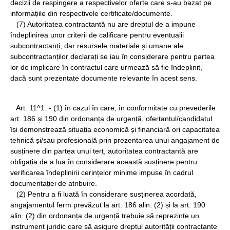
decizii de respingere a respectivelor oferte care s-au bazat pe
informațiile din respectivele certificate/documente.
(7) Autoritatea contractantă nu are dreptul de a impune
îndeplinirea unor criterii de calificare pentru eventualii
subcontractanți, dar resursele materiale și umane ale
subcontractanților declarați se iau în considerare pentru partea
lor de implicare în contractul care urmează să fie îndeplinit,
dacă sunt prezentate documente relevante în acest sens.
Art. 11^1. - (1) în cazul în care, în conformitate cu prevederile
art. 186 și 190 din ordonanța de urgență, ofertantul/candidatul
își demonstrează situația economică și financiară ori capacitatea
tehnică și/sau profesională prin prezentarea unui angajament de
susținere din partea unui terț, autoritatea contractantă are
obligația de a lua în considerare această susținere pentru
verificarea îndeplinirii cerințelor minime impuse în cadrul
documentației de atribuire.
(2) Pentru a fi luată în considerare susținerea acordată,
angajamentul ferm prevăzut la art. 186 alin. (2) și la art. 190
alin. (2) din ordonanța de urgență trebuie să reprezinte un
instrument juridic care să asigure dreptul autorității contractante