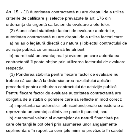
Art. 15. - (1) Autoritatea contractantă nu are dreptul de a utiliza
criteriile de calificare și selecție prevăzute la art. 176 din
ordonanța de urgență ca factori de evaluare a ofertelor.
(2) Atunci când stabilește factorii de evaluare a ofertelor,
autoritatea contractantă nu are dreptul de a utiliza factori care:
a) nu au o legătură directă cu natura și obiectul contractului de
achiziție publică ce urmează să fie atribuit;
b) nu reflectă un avantaj real și evident pe care autoritatea
contractantă îl poate obține prin utilizarea factorului de evaluare
respectiv.
(3) Ponderea stabilită pentru fiecare factor de evaluare nu
trebuie să conducă la distorsionarea rezultatului aplicării
procedurii pentru atribuirea contractului de achiziție publică.
Pentru fiecare factor de evaluare autoritatea contractantă are
obligația de a stabili o pondere care să reflecte în mod corect:
a) importanța caracteristicii tehnice/funcționale considerate a
reprezenta un avantaj calitativ ce poate fi punctat; sau
b) cuantumul valoric al avantajelor de natură financiară pe
care ofertanții le pot oferi prin asumarea unor angajamente
suplimentare în raport cu cerințele minime prevăzute în caietul