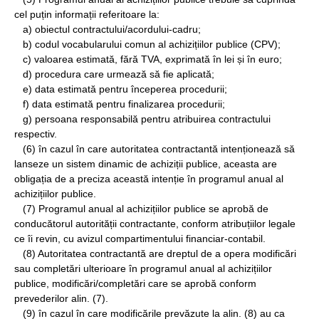
cel puțin informații referitoare la:
a) obiectul contractului/acordului-cadru;
b) codul vocabularului comun al achizițiilor publice (CPV);
c) valoarea estimată, fără TVA, exprimată în lei și în euro;
d) procedura care urmează să fie aplicată;
e) data estimată pentru începerea procedurii;
f) data estimată pentru finalizarea procedurii;
g) persoana responsabilă pentru atribuirea contractului
respectiv.
(6) în cazul în care autoritatea contractantă intenționează să
lanseze un sistem dinamic de achiziții publice, aceasta are
obligația de a preciza această intenție în programul anual al
achizițiilor publice.
(7) Programul anual al achizițiilor publice se aprobă de
conducătorul autorității contractante, conform atribuțiilor legale
ce îi revin, cu avizul compartimentului financiar-contabil.
(8) Autoritatea contractantă are dreptul de a opera modificări
sau completări ulterioare în programul anual al achizițiilor
publice, modificări/completări care se aprobă conform
prevederilor alin. (7).
(9) în cazul în care modificările prevăzute la alin. (8) au ca