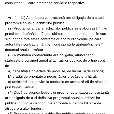
consultantului care prestează serviciile respective.
Art. 4. - (1) Autoritatea contractantă are obligația de a stabili
programul anual al achizițiilor publice.
(2) Programul anual al achizițiilor publice se elaborează într-o
primă formă până la sfârșitul ultimului trimestru al anului în curs
și cuprinde totalitatea contractelor/acordurilor-cadru pe care
autoritatea contractantă intenționează să le atribuie/încheie în
decursul anului următor.
(3) Autoritatea contractantă are obligația, atunci când
stabilește programul anual al achizițiilor publice, de a ține cont
de:
a) necesitățile obiective de produse, de lucrări și de servicii;
b) gradul de prioritate a necesităților prevăzute la lit. a);
c) anticipările cu privire la fondurile ce urmează să fie alocate
prin bugetul anual.
(4) După aprobarea bugetului propriu, autoritatea contractantă
are obligația de a-și definitiva programul anual al achizițiilor
publice în funcție de fondurile aprobate și de posibilitățile de
atragere a altor fonduri.
(5) Programul anual al achizițiilor publice trebuie să cuprindă