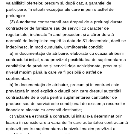
valabilității ofertelor, precum și, după caz, a garanției de
participare, în situații excepționale care impun o astfel de
prelungire.
(3) Autoritatea contractantă are dreptul de a prelungi durata
contractelor de furnizare sau de servicii cu caracter de
regularitate, încheiate în anul precedent și a căror durată
normală de îndeplinire expiră la data de 31 decembrie, dacă se
îndeplinesc, în mod cumulativ, următoarele condiții:
a) în documentația de atribuire, elaborată cu ocazia atribuirii
contractului inițial, s-au prevăzut posibilitatea de suplimentare a
cantităților de produse și servicii deja achiziționate, precum și
nivelul maxim până la care va fi posibilă o astfel de
suplimentare;
b) în documentația de atribuire, precum și în contract este
prevăzută în mod explicit o clauză prin care dreptul autorității
contractante de a opta pentru suplimentarea cantităților de
produse sau de servicii este condiționat de existența resurselor
financiare alocate cu această destinație;
c) valoarea estimată a contractului inițial s-a determinat prin
luarea în considerare a variantei în care autoritatea contractantă
optează pentru suplimentarea la nivelul maxim prevăzut a