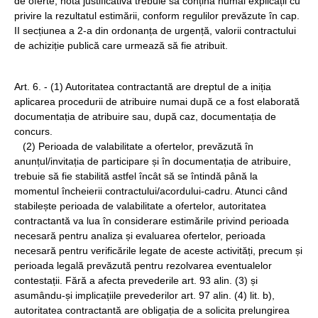
de oferte, nota justificativă trebuie să conțină numai explicații cu
privire la rezultatul estimării, conform regulilor prevăzute în cap.
II secțiunea a 2-a din ordonanța de urgență, valorii contractului
de achiziție publică care urmează să fie atribuit.
Art. 6. - (1) Autoritatea contractantă are dreptul de a iniția
aplicarea procedurii de atribuire numai după ce a fost elaborată
documentația de atribuire sau, după caz, documentația de
concurs.
(2) Perioada de valabilitate a ofertelor, prevăzută în
anunțul/invitația de participare și în documentația de atribuire,
trebuie să fie stabilită astfel încât să se întindă până la
momentul încheierii contractului/acordului-cadru. Atunci când
stabilește perioada de valabilitate a ofertelor, autoritatea
contractantă va lua în considerare estimările privind perioada
necesară pentru analiza și evaluarea ofertelor, perioada
necesară pentru verificările legate de aceste activități, precum și
perioada legală prevăzută pentru rezolvarea eventualelor
contestații. Fără a afecta prevederile art. 93 alin. (3) și
asumându-și implicațiile prevederilor art. 97 alin. (4) lit. b),
autoritatea contractantă are obligația de a solicita prelungirea