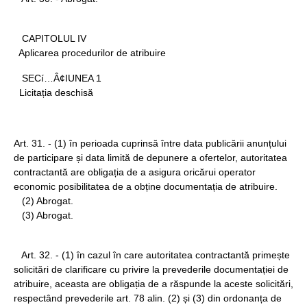
CAPITOLUL IV
Aplicarea procedurilor de atribuire
SECí…Â¢IUNEA 1
Licitația deschisă
Art. 31. - (1) în perioada cuprinsă între data publicării anunțului
de participare și data limită de depunere a ofertelor, autoritatea
contractantă are obligația de a asigura oricărui operator
economic posibilitatea de a obține documentația de atribuire.
(2) Abrogat.
(3) Abrogat.
Art. 32. - (1) în cazul în care autoritatea contractantă primește
solicitări de clarificare cu privire la prevederile documentației de
atribuire, aceasta are obligația de a răspunde la aceste solicitări,
respectând prevederile art. 78 alin. (2) și (3) din ordonanța de