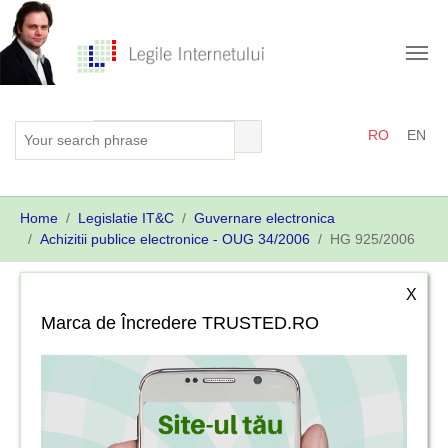
Skip
to
main
content
RO
EN
You
Home
Legislatie IT&C
Guvernare electronica
are
Achizitii publice electronice - OUG 34/2006
HG 925/2006
here:
X
Marca de Încredere TRUSTED.RO