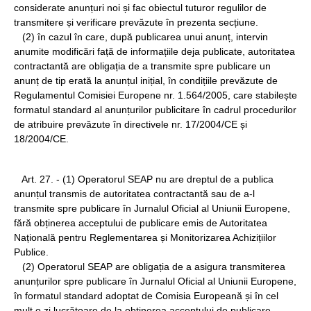
considerate anunțuri noi și fac obiectul tuturor regulilor de
transmitere și verificare prevăzute în prezenta secțiune.
(2) în cazul în care, după publicarea unui anunț, intervin
anumite modificări față de informațiile deja publicate, autoritatea
contractantă are obligația de a transmite spre publicare un
anunț de tip erată la anunțul inițial, în condițiile prevăzute de
Regulamentul Comisiei Europene nr. 1.564/2005, care stabilește
formatul standard al anunțurilor publicitare în cadrul procedurilor
de atribuire prevăzute în directivele nr. 17/2004/CE și
18/2004/CE.
Art. 27. - (1) Operatorul SEAP nu are dreptul de a publica
anunțul transmis de autoritatea contractantă sau de a-l
transmite spre publicare în Jurnalul Oficial al Uniunii Europene,
fără obținerea acceptului de publicare emis de Autoritatea
Națională pentru Reglementarea și Monitorizarea Achizițiilor
Publice.
(2) Operatorul SEAP are obligația de a asigura transmiterea
anunțurilor spre publicare în Jurnalul Oficial al Uniunii Europene,
în formatul standard adoptat de Comisia Europeană și în cel
mult o zi lucrătoare de la obținerea acceptului de publicare.