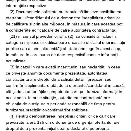
informațiile respective.
(2) Documentele solicitate nu trebuie să limiteze posibilitatea
ofertantului/candidatului de a demonstra îndeplinirea criteriilor
de calificare și prin alte mijloace, în măsura în care acestea pot
fi considerate edificatoare de către autoritatea contractantă.
(21) în sensul prevederilor alin. (2), se consideră inclus în
categoria mijloacelor edificatoare orice site oficial al unei instituții
publice sau al unei alte entități abilitate prin lege în acest scop,
în măsura în care sursa de date respectivă conține informații
actualizate.
(3) în cazul în care există incertitudini sau neclarități în ceea
ce privește anumite documente prezentate, autoritatea
contractantă are dreptul de a solicita detalii, precizări sau
confirmări suplimentare atât de la ofertantul/candidatul în cauză,
cât și de la autoritățile competente care pot furniza informații în
acest sens. în orice situație, autoritatea contractantă are
obligația de a asigura o perioadă rezonabilă de timp pentru
furnizarea precizărilor/confirmărilor solicitate.
(4) Pentru demonstrarea îndeplinirii criteriilor de calificare
prevăzute la art. 176 din ordonanța de urgență, ofertantul are
dreptul de a prezenta inițial doar o declarație pe propria