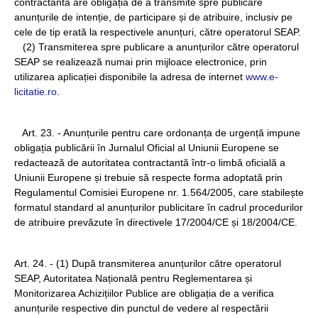
contractantă are obligația de a transmite spre publicare
anunțurile de intenție, de participare și de atribuire, inclusiv pe
cele de tip erată la respectivele anunțuri, către operatorul SEAP.
(2) Transmiterea spre publicare a anunțurilor către operatorul
SEAP se realizează numai prin mijloace electronice, prin
utilizarea aplicației disponibile la adresa de internet
www.e-
licitatie.ro
.
Art. 23. - Anunțurile pentru care ordonanța de urgență impune
obligația publicării în Jurnalul Oficial al Uniunii Europene se
redactează de autoritatea contractantă într-o limbă oficială a
Uniunii Europene și trebuie să respecte forma adoptată prin
Regulamentul Comisiei Europene nr. 1.564/2005, care stabilește
formatul standard al anunțurilor publicitare în cadrul procedurilor
de atribuire prevăzute în directivele 17/2004/CE și 18/2004/CE.
Art. 24. - (1) După transmiterea anunțurilor către operatorul
SEAP, Autoritatea Națională pentru Reglementarea și
Monitorizarea Achizițiilor Publice are obligația de a verifica
anunțurile respective din punctul de vedere al respectării