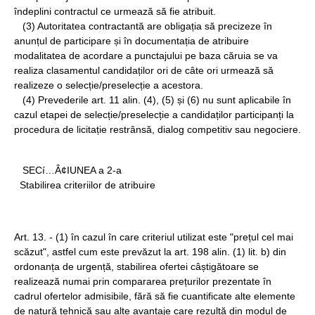
îndeplini contractul ce urmează să fie atribuit.
(3) Autoritatea contractantă are obligația să precizeze în
anunțul de participare și în documentația de atribuire
modalitatea de acordare a punctajului pe baza căruia se va
realiza clasamentul candidaților ori de câte ori urmează să
realizeze o selecție/preselecție a acestora.
(4) Prevederile art. 11 alin. (4), (5) și (6) nu sunt aplicabile în
cazul etapei de selecție/preselecție a candidaților participanți la
procedura de licitație restrânsă, dialog competitiv sau negociere.
SECí…Â¢IUNEA a 2-a
Stabilirea criteriilor de atribuire
Art. 13. - (1) în cazul în care criteriul utilizat este "prețul cel mai
scăzut", astfel cum este prevăzut la art. 198 alin. (1) lit. b) din
ordonanța de urgență, stabilirea ofertei câștigătoare se
realizează numai prin compararea prețurilor prezentate în
cadrul ofertelor admisibile, fără să fie cuantificate alte elemente
de natură tehnică sau alte avantaje care rezultă din modul de