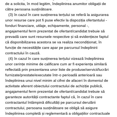
de a solicita, în mod legitim, îndeplinirea anumitor obligații de
către persoana susținătoare.
(3) în cazul în care susținerea terțului se referă la asigurarea
unor resurse care pot fi puse efectiv la dispoziția ofertantului -
fonduri financiare, utilaje, echipamente, personal -,
angajamentul ferm prezentat de ofertant/candidat trebuie să
prevadă care sunt resursele respective și să evidențieze faptul
că disponibilizarea acestora se va realiza necondiționat, în
funcție de necesitățile care apar pe parcursul îndeplinirii
contractului în cauză.
(4) în cazul în care susținerea terțului vizează îndeplinirea
unor cerințe minime de calificare cum ar fi experiența similară
reflectată prin prezentarea unor liste de produse/servicii/lucrări
furnizate/prestate/executate într-o perioadă anterioară sau
îndeplinirea unui nivel minim al cifrei de afaceri în domeniul de
activitate aferent obiectului contractului de achiziție publică,
angajamentul ferm prezentat de ofertant/candidat trebuie să
garanteze autorității contractante faptul că, în cazul în care
contractantul întâmpină dificultăți pe parcursul derulării
contractului, persoana susținătoare se obligă să asigure
îndeplinirea completă și reglementară a obligațiilor contractuale