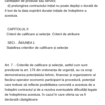
cantităților de produse sau servicii;
d) prelungirea contractului inițial nu poate depăși o durată de
4 luni de la data expirării duratei inițiale de îndeplinire a
acestuia.
CAPITOLUL II
Criterii de calificare și selecție. Criterii de atribuire
SECí…Â¢IUNEA 1
Stabilirea criteriilor de calificare și selecție
Art. 7. - Criteriile de calificare și selecție, astfel cum sunt
prevăzute la art. 176 din ordonanța de urgență, au ca scop
demonstrarea potențialului tehnic, financiar și organizatoric al
fiecărui operator economic participant la procedură, potențial
care trebuie să reflecte posibilitatea concretă a acestuia de a
îndeplini contractul și de a rezolva eventualele dificultăți legate
de îndeplinirea acestuia, în cazul în care oferta sa va fi
declarată câștigătoare.