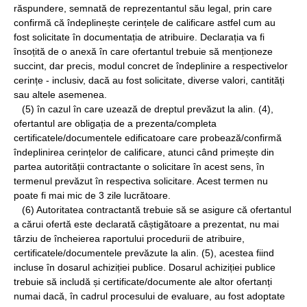
răspundere, semnată de reprezentantul său legal, prin care
confirmă că îndeplinește cerințele de calificare astfel cum au
fost solicitate în documentația de atribuire. Declarația va fi
însoțită de o anexă în care ofertantul trebuie să menționeze
succint, dar precis, modul concret de îndeplinire a respectivelor
cerințe - inclusiv, dacă au fost solicitate, diverse valori, cantități
sau altele asemenea.
(5) în cazul în care uzează de dreptul prevăzut la alin. (4),
ofertantul are obligația de a prezenta/completa
certificatele/documentele edificatoare care probează/confirmă
îndeplinirea cerințelor de calificare, atunci când primește din
partea autorității contractante o solicitare în acest sens, în
termenul prevăzut în respectiva solicitare. Acest termen nu
poate fi mai mic de 3 zile lucrătoare.
(6) Autoritatea contractantă trebuie să se asigure că ofertantul
a cărui ofertă este declarată câștigătoare a prezentat, nu mai
târziu de încheierea raportului procedurii de atribuire,
certificatele/documentele prevăzute la alin. (5), acestea fiind
incluse în dosarul achiziției publice. Dosarul achiziției publice
trebuie să includă și certificate/documente ale altor ofertanți
numai dacă, în cadrul procesului de evaluare, au fost adoptate