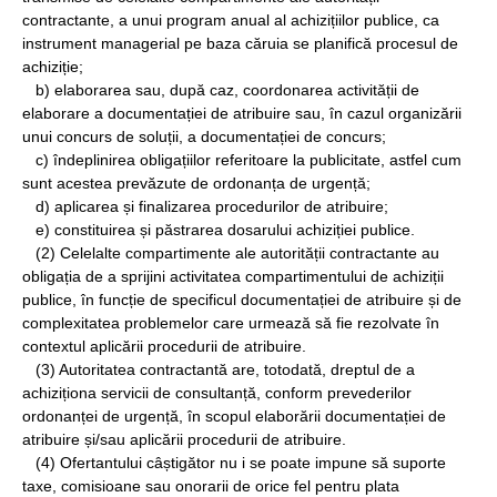
contractante, a unui program anual al achizițiilor publice, ca
instrument managerial pe baza căruia se planifică procesul de
achiziție;
b) elaborarea sau, după caz, coordonarea activității de
elaborare a documentației de atribuire sau, în cazul organizării
unui concurs de soluții, a documentației de concurs;
c) îndeplinirea obligațiilor referitoare la publicitate, astfel cum
sunt acestea prevăzute de ordonanța de urgență;
d) aplicarea și finalizarea procedurilor de atribuire;
e) constituirea și păstrarea dosarului achiziției publice.
(2) Celelalte compartimente ale autorității contractante au
obligația de a sprijini activitatea compartimentului de achiziții
publice, în funcție de specificul documentației de atribuire și de
complexitatea problemelor care urmează să fie rezolvate în
contextul aplicării procedurii de atribuire.
(3) Autoritatea contractantă are, totodată, dreptul de a
achiziționa servicii de consultanță, conform prevederilor
ordonanței de urgență, în scopul elaborării documentației de
atribuire și/sau aplicării procedurii de atribuire.
(4) Ofertantului câștigător nu i se poate impune să suporte
taxe, comisioane sau onorarii de orice fel pentru plata