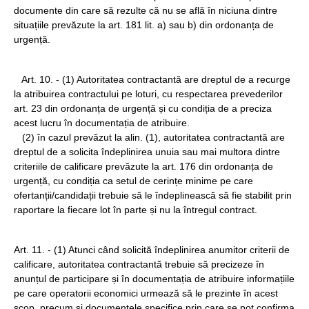
documente din care să rezulte că nu se află în niciuna dintre
situațiile prevăzute la art. 181 lit. a) sau b) din ordonanța de
urgență.
Art. 10. - (1) Autoritatea contractantă are dreptul de a recurge
la atribuirea contractului pe loturi, cu respectarea prevederilor
art. 23 din ordonanța de urgență și cu condiția de a preciza
acest lucru în documentația de atribuire.
(2) în cazul prevăzut la alin. (1), autoritatea contractantă are
dreptul de a solicita îndeplinirea unuia sau mai multora dintre
criteriile de calificare prevăzute la art. 176 din ordonanța de
urgență, cu condiția ca setul de cerințe minime pe care
ofertanții/candidații trebuie să le îndeplinească să fie stabilit prin
raportare la fiecare lot în parte și nu la întregul contract.
Art. 11. - (1) Atunci când solicită îndeplinirea anumitor criterii de
calificare, autoritatea contractantă trebuie să precizeze în
anunțul de participare și în documentația de atribuire informațiile
pe care operatorii economici urmează să le prezinte în acest
scop, precum și documentele specifice prin care se pot confirma