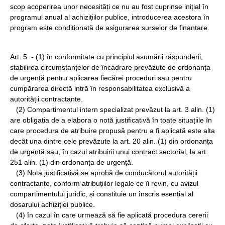
scop acoperirea unor necesități ce nu au fost cuprinse inițial în
programul anual al achizițiilor publice, introducerea acestora în
program este condiționată de asigurarea surselor de finanțare.
Art. 5. - (1) în conformitate cu principiul asumării răspunderii,
stabilirea circumstanțelor de încadrare prevăzute de ordonanța
de urgență pentru aplicarea fiecărei proceduri sau pentru
cumpărarea directă intră în responsabilitatea exclusivă a
autorității contractante.
(2) Compartimentul intern specializat prevăzut la art. 3 alin. (1)
are obligația de a elabora o notă justificativă în toate situațiile în
care procedura de atribuire propusă pentru a fi aplicată este alta
decât una dintre cele prevăzute la art. 20 alin. (1) din ordonanța
de urgență sau, în cazul atribuirii unui contract sectorial, la art.
251 alin. (1) din ordonanța de urgență.
(3) Nota justificativă se aprobă de conducătorul autorității
contractante, conform atribuțiilor legale ce îi revin, cu avizul
compartimentului juridic, și constituie un înscris esențial al
dosarului achiziției publice.
(4) în cazul în care urmează să fie aplicată procedura cererii