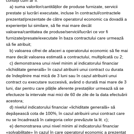
condiții cum ar fi:
a) suma valorilor/cantităților de produse furnizate, servicii
prestate și lucrări executate, incluse în contractul/contractele
prezentat/prezentate de către operatorul economic ca dovadă a
experienței lui similare, să fie mai mare decât
valoarea/cantitatea de produse/servicii/lucrări ce vor fi
furnizate/presate/executate în baza contractului care urmează
să fie atribuit;
b) valoarea cifrei de afaceri a operatorului economic să fie mai
mare decât valoarea estimată a contractului, multiplicată cu 2;
c) demonstrarea unui nivel minim al indicatorului financiar
«lichiditate generală» în cazul atribuirii unui contract cu durata
de îndeplinire mai mică de 3 luni sau în cazul atribuirii unui
contract cu executare succesivă, având o durată mai mare de 3
luni, dar pentru care plățile aferente prestațiilor urmează să se
efectueze la intervale mai mici de 60 de zile de la data efectuării
acestora;
d) nivelul indicatorului financiar «lichiditate generală» să
depășească cota de 100%, în cazul atribuirii unui contract care
nu se încadrează în categoria celor prevăzute la lit. c);
e) demonstrarea unui nivel minim al indicatorului financiar
«solvabilitate» în cazul în care operatorul economic a prezentat