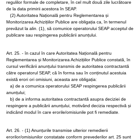
regulilor formale de completare, în cel mult două zile lucrătoare
de la data primirii acestora în SEAP.
(2) Autoritatea Națională pentru Reglementarea și
Monitorizarea Achizițiilor Publice are obligația ca, în termenul
prevăzut la alin. (1), să comunice operatorului SEAP acceptul de
publicare sau respingerea publicării anunțului.
Art. 25. - în cazul în care Autoritatea Națională pentru
Reglementarea și Monitorizarea Achizițiilor Publice constată, în
cursul verificării anunțului transmis de autoritatea contractantă
către operatorul SEAP, că în forma sau în conținutul acestuia
există erori ori omisiuni, aceasta are obligația:
a) de a comunica operatorului SEAP respingerea publicării
anunțului;
b) de a informa autoritatea contractantă asupra deciziei de
respingere a publicării anunțului, motivând decizia respectivă și
indicând modul în care erorile/omisiunile pot fi remediate.
Art. 26. - (1) Anunțurile transmise ulterior remedierii
erorilor/omisiunilor constatate conform prevederilor art. 25 sunt