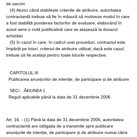
de sarcini.
(4) Atunci când stabilește criteriile de atribuire, autoritatea
contractantă trebuie să fie în măsură să motiveze modul în care
a fost stabilită ponderea factorilor de evaluare, elaborând în
acest sens o notă justificativă care se atașează la dosarul
achiziției.
(5) în cazul în care, în cadrul unei proceduri, contractul este
împărțit pe loturi, criteriul de atribuire utilizat, dacă este cazul,
trebuie să fie același pentru toate loturile respective.
CAPITOLUL III
Publicarea anunțurilor de intenție, de participare și de atribuire
SECí…Â¢IUNEA 1
Reguli aplicabile până la data de 31 decembrie 2006
Art. 16. - (1) Până la data de 31 decembrie 2006, autoritatea
contractantă are obligația de a transmite spre publicare
anunțurile de intenție, de participare și de atribuire numai către