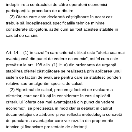
îndeplinire a contractului de către operatorii economici
participanți la procedura de atribuire.
(2) Oferta care este declarată câștigătoare în acest caz
trebuie să îndeplinească specificațiile tehnice minime
considerate obligatorii, astfel cum au fost acestea stabilite în
caietul de sarcini.
Art. 14. - (1) în cazul în care criteriul utilizat este "oferta cea mai
avantajoasă din punct de vedere economic", astfel cum este
prevăzut la art. 198 alin. (1) lit. a) din ordonanța de urgență,
stabilirea ofertei câștigătoare se realizează prin aplicarea unui
sistem de factori de evaluare pentru care se stabilesc ponderi
relative sau un algoritm specific de calcul.
(2) Algoritmul de calcul, precum și factorii de evaluare a
ofertelor, care vor fi luați în considerare în cazul aplicării
criteriului "oferta cea mai avantajoasă din punct de vedere
economic", se precizează în mod clar și detaliat în cadrul
documentației de atribuire și vor reflecta metodologia concretă
de punctare a avantajelor care vor rezulta din propunerile
tehnice și financiare prezentate de ofertanți.