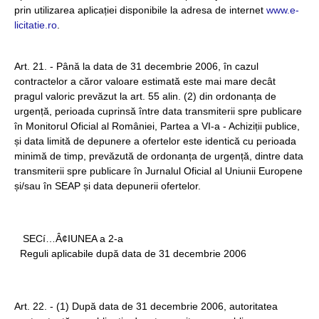
prin utilizarea aplicației disponibile la adresa de internet
www.e-
licitatie.ro
.
Art. 21. - Până la data de 31 decembrie 2006, în cazul
contractelor a căror valoare estimată este mai mare decât
pragul valoric prevăzut la art. 55 alin. (2) din ordonanța de
urgență, perioada cuprinsă între data transmiterii spre publicare
în Monitorul Oficial al României, Partea a VI-a - Achiziții publice,
și data limită de depunere a ofertelor este identică cu perioada
minimă de timp, prevăzută de ordonanța de urgență, dintre data
transmiterii spre publicare în Jurnalul Oficial al Uniunii Europene
și/sau în SEAP și data depunerii ofertelor.
SECí…Â¢IUNEA a 2-a
Reguli aplicabile după data de 31 decembrie 2006
Art. 22. - (1) După data de 31 decembrie 2006, autoritatea