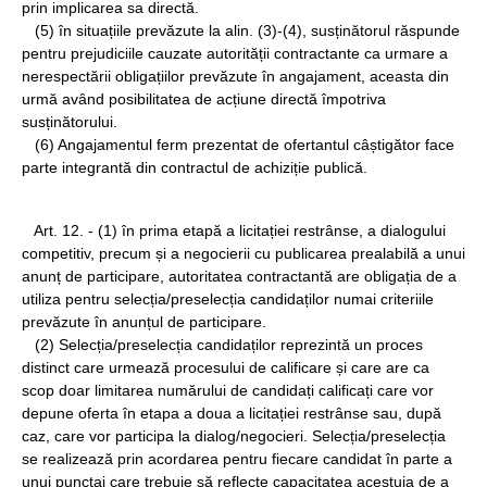
prin implicarea sa directă.
(5) în situațiile prevăzute la alin. (3)-(4), susținătorul răspunde
pentru prejudiciile cauzate autorității contractante ca urmare a
nerespectării obligațiilor prevăzute în angajament, aceasta din
urmă având posibilitatea de acțiune directă împotriva
susținătorului.
(6) Angajamentul ferm prezentat de ofertantul câștigător face
parte integrantă din contractul de achiziție publică.
Art. 12. - (1) în prima etapă a licitației restrânse, a dialogului
competitiv, precum și a negocierii cu publicarea prealabilă a unui
anunț de participare, autoritatea contractantă are obligația de a
utiliza pentru selecția/preselecția candidaților numai criteriile
prevăzute în anunțul de participare.
(2) Selecția/preselecția candidaților reprezintă un proces
distinct care urmează procesului de calificare și care are ca
scop doar limitarea numărului de candidați calificați care vor
depune oferta în etapa a doua a licitației restrânse sau, după
caz, care vor participa la dialog/negocieri. Selecția/preselecția
se realizează prin acordarea pentru fiecare candidat în parte a
unui punctaj care trebuie să reflecte capacitatea acestuia de a