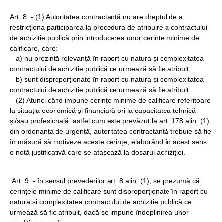
Art. 8. - (1) Autoritatea contractantă nu are dreptul de a
restricționa participarea la procedura de atribuire a contractului
de achiziție publică prin introducerea unor cerințe minime de
calificare, care:
a) nu prezintă relevanță în raport cu natura și complexitatea
contractului de achiziție publică ce urmează să fie atribuit;
b) sunt disproporționate în raport cu natura și complexitatea
contractului de achiziție publică ce urmează să fie atribuit.
(2) Atunci când impune cerințe minime de calificare referitoare
la situația economică și financiară ori la capacitatea tehnică
și/sau profesională, astfel cum este prevăzut la art. 178 alin. (1)
din ordonanța de urgență, autoritatea contractantă trebuie să fie
în măsură să motiveze aceste cerințe, elaborând în acest sens
o notă justificativă care se atașează la dosarul achiziției.
Art. 9. - în sensul prevederilor art. 8 alin. (1), se prezumă că
cerințele minime de calificare sunt disproporționate în raport cu
natura și complexitatea contractului de achiziție publică ce
urmează să fie atribuit, dacă se impune îndeplinirea unor