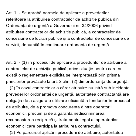
Art. 1. - Se aprobă normele de aplicare a prevederilor
referitoare la atribuirea contractelor de achiziție publică din
Ordonanța de urgență a Guvernului nr. 34/2006 privind
atribuirea contractelor de achiziție publică, a contractelor de
concesiune de lucrări publice și a contractelor de concesiune de
servicii, denumită în continuare ordonanța de urgență.
Art. 2. - (1) în procesul de aplicare a procedurilor de atribuire a
contractelor de achiziție publică, orice situație pentru care nu
există o reglementare explicită se interpretează prin prisma
principiilor prevăzute la art. 2 alin. (2) din ordonanța de urgență.
(2) în cazul contractelor a căror atribuire nu intră sub incidența
prevederilor ordonanței de urgență, autoritatea contractantă are
obligația de a asigura o utilizare eficientă a fondurilor în procesul
de atribuire, de a promova concurența dintre operatorii
economici, precum și de a garanta nediscriminarea,
recunoașterea reciprocă și tratamentul egal al operatorilor
economici care participă la atribuirea contractului.
(3) Pe parcursul aplicării procedurii de atribuire, autoritatea