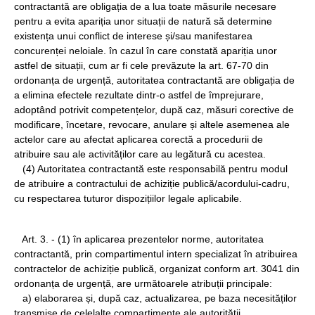
contractantă are obligația de a lua toate măsurile necesare
pentru a evita apariția unor situații de natură să determine
existența unui conflict de interese și/sau manifestarea
concurenței neloiale. în cazul în care constată apariția unor
astfel de situații, cum ar fi cele prevăzute la art. 67-70 din
ordonanța de urgență, autoritatea contractantă are obligația de
a elimina efectele rezultate dintr-o astfel de împrejurare,
adoptând potrivit competențelor, după caz, măsuri corective de
modificare, încetare, revocare, anulare și altele asemenea ale
actelor care au afectat aplicarea corectă a procedurii de
atribuire sau ale activităților care au legătură cu acestea.
(4) Autoritatea contractantă este responsabilă pentru modul
de atribuire a contractului de achiziție publică/acordului-cadru,
cu respectarea tuturor dispozițiilor legale aplicabile.
Art. 3. - (1) în aplicarea prezentelor norme, autoritatea
contractantă, prin compartimentul intern specializat în atribuirea
contractelor de achiziție publică, organizat conform art. 3041 din
ordonanța de urgență, are următoarele atribuții principale:
a) elaborarea și, după caz, actualizarea, pe baza necesităților
transmise de celelalte compartimente ale autorității