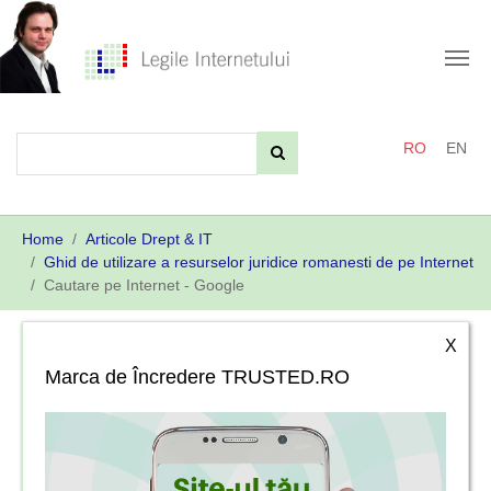
Skip
to
main
content
RO
EN
You
Home
Articole Drept & IT
are
Ghid de utilizare a resurselor juridice romanesti de pe Internet
here:
Cautare pe Internet - Google
X
Marca de Încredere TRUSTED.RO