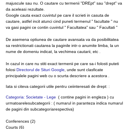
majuscule sau nu. O cautare cu termenii "DREpt" sau "drept" va
da aceleasi rezultate.
Google cauta exact cuvintul pe care il scrieti in casuta de
cautare, astfel incit atunci cind puneti termenul " facultate " nu
va gasi pagini ce contin cuvintul " Facultatea" sau " Facultati "
De asemena optiunea de cautare avansata va da posibilitatea
sa restrictionati cautarea la paginile intr-o anumite limba, la un
nume de domeniu indicat, la vechimea cautarii, etc .
In cazul in care nu stiti exact termenii pe care sa-i folosti puteti
folosi
Directorul de Situri Google
, unde sunt clasficate
principalele pagini web cu o scurta descriere a acestora .
Iata si citeva categorii utile pentru ceiinteresati de drept: :
Categoria: Societate - Lege
( contine pagini in engleza ) cu
urmatoarelesubcategorii : ( numarul in paranteza indica numarul
de pagini din subcategoriarespectiva)
Conferences (2)
Courts (6)