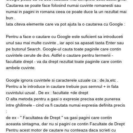
Cautarea se poate face folosind numai cuvinte romanesti sau
numai in pagini in romana ceea ce poate duce la un rezultat mai
bun .
Iata citeva elemente care va pot ajuta la o cautarea cu Google :
Pentru a face o cautare cu Google este suficient sa introduceti
unul sau mai multe cuvinte , iar apoi sa apasati tasta Enter sau
pe butonul Search. Google-ul cauta toate paginile care contin
cuvintele cerute de dvs. Astfel o cautare pentru termenii -
facultate drept - va da drept rezultat toate paginile care contin
ambele cuvinte.
Google ignora cuvintele si caracterele uzuale ca : de,la,etc .
Pentru a le introduce in cautare trebuie pus semnul + in fata
cuvintului uzual . De ex : facultate +de drept
O alta metoda pentru a gasi o expresie precisa este punerea
intre ghilimele - cind va fi cautata numai expresia definita precis
:
de ex - " Facultatea de Drept " va gasi pagini care contin
aceasta sintagma, dar nu si pagini ce contin Facultate de Drept
Pentru acest motor de cautare nu conteaza daca scrieti cu