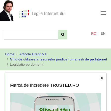
Skip
to
main
content
RO
EN
You
Home
Articole Drept & IT
are
Ghid de utilizare a resurselor juridice romanesti de pe Internet
here:
Legislatie pe domenii
X
Marca de Încredere TRUSTED.RO